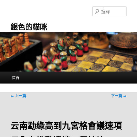
跳
至
搜
主
尋
要
銀色的貓咪
內
容
主
首頁
要
選
單
文
←
上一篇
下一篇
→
章
導
覽
云南勐綠高到九宮格會議速項