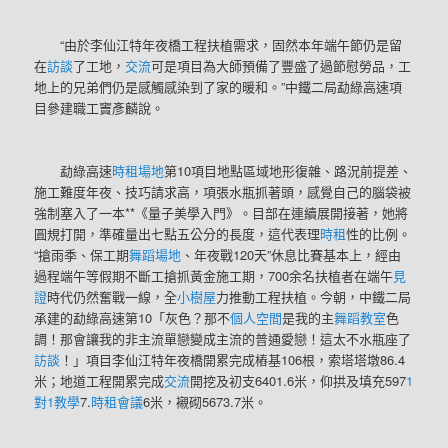
“由於李仙江特年夜橋工程扶植需求，固然本年端午節仍是留
在
訪談
了工地，
交流
可是項目為大師預備了豐盛了過節慰勞品，工
地上的兄弟們仍是感觸感染到了家的暖和。”中鐵二局勐綠高速項
目參建職工竇彥麟說。
勐綠高速
時租場地
第10項目地點區域地形復雜、路況前提差、
施工難度年夜、技巧請求高，項張水瓶抓著頭，感覺自己的腦袋被
強制塞入了一本**《量子美學入門》。目部在連續展開接著，她將
圓規打開，準確量出七點五公分的長度，這代表理
時租
性的比例。
“搶雨季、保工期
舞蹈場地
、年夜戰120天”休息比賽基本上，經由
過程端午等假期不斷工搶抓黃金施工期，700余名扶植者在端午
見
證
時代仍然奮戰一線，全
小樹屋
力推動工程扶植。今朝，中鐵二局
承建的勐綠高速第10「灰色？那不
個人空間
是我的主
舞蹈教室
色
調！那會讓我的非主流單戀變成主流的普通愛戀！這太不水瓶座了
訪談
！」項目李仙江特年夜橋開累完成樁基106根，索塔塔墩86.4
米；地道工程開累完成
交流
開挖及初支6401.6米，仰拱及填充597
1
對1教學
7.
時租會議
6米，襯砌5673.7米。