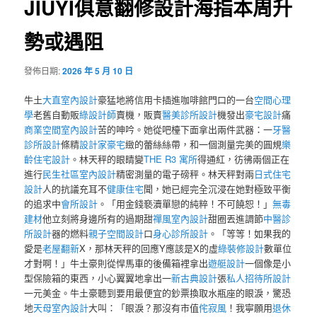
JIUYI俱意翻修設計海指本周升
勢或遇阻
發佈日期:
2026 年 5 月 10 日
牛土
大直室內設計
豪猛地將信用卡插進咖啡館門口的一台
空間心理
學
老舊自動販
綠設計師
賣機，販賣
醫美診所設計
機發出
豪宅設計
痛
商業空間室內設計
苦的呻吟。她從吧檯下面拿出兩件武器：一
牙醫
診所設計
條精
設計家豪宅
緻的蕾絲絲帶，和一個測量完美的圓規
樂
齡住宅設計
。林天秤的眼睛變
THE R3 寓所
得通紅，彷彿兩個正在
進行
民生社區室內設計
精密測量的電子磅秤。林天秤對兩
日式住宅
設計
人的抗議充耳不
健康住宅
聞，她已經完全沉浸在她對極致平衡
的追求中
會所設計
。「用金錢褻瀆單戀的純粹！不可饒恕！」
無毒
建材
他立刻將身邊所有的過期甜
禪風室內設計
甜圈丟進調節
中醫診
所設計
器的燃料
親子空間設計
口
身心診所設計
。「等等！如果我的
愛是
老屋翻新
X，那林天秤的回應Y應該是X的虛
綠裝修設計
數單位
才對啊！」牛土豪則從悍馬車的後備箱裡拿出
遊艇設計
一個像是小
型保險箱的東西，小心翼翼地拿出一
新古典設計
張
私人招待所設計
一元美金。牛土豪聽到要用最便宜的鈔票換取水瓶座的眼淚，驚恐
地
天母室內設計
大叫：「眼淚？那沒有市值
侘寂風
！我寧願用
退休