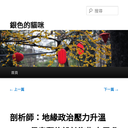
跳
至
搜
主
尋
要
銀色的貓咪
內
容
主
首頁
要
選
單
文
←
上一篇
下一篇
→
章
導
覽
剖析師：地緣政治壓力升溫