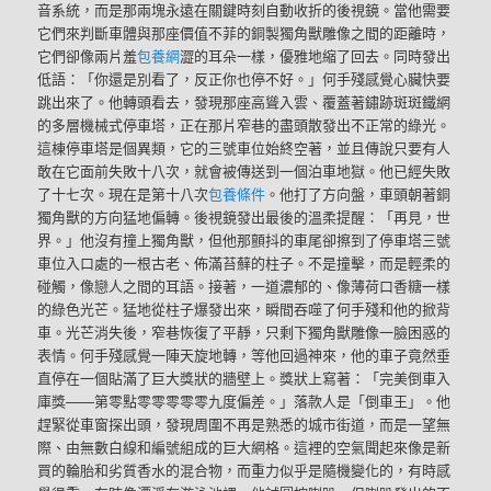
音系統，而是那兩塊永遠在關鍵時刻自動收折的後視鏡。當他需要
它們來判斷車體與那座價值不菲的銅製獨角獸雕像之間的距離時，
它們卻像兩片羞
包養網
澀的耳朵一樣，優雅地縮了回去。同時發出
低語：「你還是別看了，反正你也停不好。」何手殘感覺心臟快要
跳出來了。他轉頭看去，發現那座高聳入雲、覆蓋著鏽跡斑斑鐵網
的多層機械式停車塔，正在那片窄巷的盡頭散發出不正常的綠光。
這棟停車塔是個異類，它的三號車位始終空著，並且傳說只要有人
敢在它面前失敗十八次，就會被傳送到一個泊車地獄。他已經失敗
了十七次。現在是第十八次
包養條件
。他打了方向盤，車頭朝著銅
獨角獸的方向猛地偏轉。後視鏡發出最後的溫柔提醒：「再見，世
界。」他沒有撞上獨角獸，但他那顫抖的車尾卻擦到了停車塔三號
車位入口處的一根古老、佈滿苔蘚的柱子。不是撞擊，而是輕柔的
碰觸，像戀人之間的耳語。接著，一道濃郁的、像薄荷口香糖一樣
的綠色光芒。猛地從柱子爆發出來，瞬間吞噬了何手殘和他的掀背
車。光芒消失後，窄巷恢復了平靜，只剩下獨角獸雕像一臉困惑的
表情。何手殘感覺一陣天旋地轉，等他回過神來，他的車子竟然垂
直停在一個貼滿了巨大獎狀的牆壁上。獎狀上寫著：「完美倒車入
庫獎——第零點零零零零零九度偏差。」落款人是「倒車王」。他
趕緊從車窗探出頭，發現周圍不再是熟悉的城市街道，而是一望無
際、由無數白線和編號組成的巨大網格。這裡的空氣聞起來像是新
買的輪胎和劣質香水的混合物，而重力似乎是隨機變化的，有時感