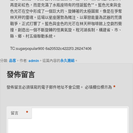
再是彩虹色，而是充滿了水瓶座特有的怪誕藍色**。藍色光束與金
色光芒在空中形成了一個巨大的、旋轉著的太極圖案，像是在爭奪
林天秤的靈魂。這場以星座運勢為賭注、以單戀能量為武器的荒唐
戰爭，正式打響了。藍色與金色的光芒在林天秤咖啡館上空劇烈衝
撞，創造出一個不斷旋轉的怪異氣旋。程河湖長制，構建省、市、
縣、鄉、村五級聯動系統。
TC:sugarpopular900 6a20532c4222f3.26247406
分類:
品客
，作者:
admin
。這篇內容的
永久連結
。
發佈留言
*
發佈留言必須填寫的電子郵件地址不會公開。
必填欄位標示為
*
留言