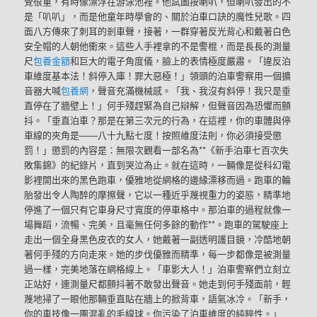
覺很重，有時像漂浮在游泳池裡。他試圖按喇叭，但喇叭發出的不
是「叭叭」，而是他童年時學會的、關於泊車口訣的魔性兒歌。四
面八方傳來了刺耳的剎車聲，接著，一群穿著反光背心和戴著白色
安全帽的人朝他衝來。這些人手裡拿的不是警棍，而是長長的測量
尺
包養金額
和巨大的電子角度儀，臉上的表情極度嚴肅。「違反泊
車維度基本法！斜停入庫！罪大惡極！」領頭的泊車警察用一個擴
音器大喊
包養網
，聲音充滿機械感。「我、我沒有斜停！我只是垂
直停在了牆壁上！」何手殘趕緊為自己辯解，但聲音因為恐懼而顫
抖。「垂直泊車？那是在第三次元的行為，在這裡，你的車體與停
車線的夾角是——八十九點七度！按照維度法則，你必須接受懲
罰！」懲罰的內容是：無限次觀看一部名為**《新手泊車七百次失
敗集錦》的紀錄片，直到哭泣為止。就在這時，一輛像是從科幻電
影裡開出來的黑色跑車，優雅地從網格的邊緣漂移而過。跑車的輪
胎發出令人陶醉的摩擦聲，它以一種近乎蔑視重力的姿態，精準地
停進了一個只有它車身尺寸寬度的停車格中。那泊車的過程就像一
場舞蹈，流暢、完美，且毫無任何多餘的動作**。跑車的駕駛座上
走出一個全身黑色皮衣的女人，她戴著一副透明護目鏡，冷酷地朝
著何手殘的方向走來。她的步伐優雅而精準，每一步都像是被測量
過一樣，完美地落在網格線上。「車影大人！」泊車警察們立刻立
正站好，連測量尺都顫抖著不敢發出聲音。她走到何手殘面前，輕
蔑地掃了一眼他那輛垂直貼在牆上的掀背車，語氣冰冷。「新手，
你的車技像一團混亂的毛線球。你污染了泊車維度的純粹性。」