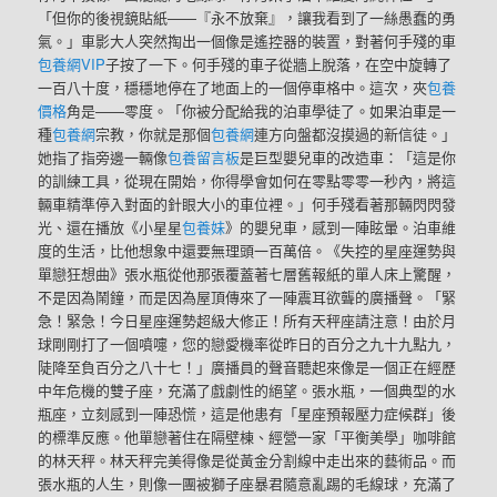
「但你的後視鏡貼紙——『永不放棄』，讓我看到了一絲愚蠢的勇
氣。」車影大人突然掏出一個像是遙控器的裝置，對著何手殘的車
包養網VIP
子按了一下。何手殘的車子從牆上脫落，在空中旋轉了
一百八十度，穩穩地停在了地面上的一個停車格中。這次，夾
包養
價格
角是——零度。「你被分配給我的泊車學徒了。如果泊車是一
種
包養網
宗教，你就是那個
包養網
連方向盤都沒摸過的新信徒。」
她指了指旁邊一輛像
包養留言板
是巨型嬰兒車的改造車：「這是你
的訓練工具，從現在開始，你得學會如何在零點零零一秒內，將這
輛車精準停入對面的針眼大小的車位裡。」何手殘看著那輛閃閃發
光、還在播放《小星星
包養妹
》的嬰兒車，感到一陣眩暈。泊車維
度的生活，比他想象中還要無理頭一百萬倍。《失控的星座運勢與
單戀狂想曲》張水瓶從他那張覆蓋著七層舊報紙的單人床上驚醒，
不是因為鬧鐘，而是因為屋頂傳來了一陣震耳欲聾的廣播聲。「緊
急！緊急！今日星座運勢超級大修正！所有天秤座請注意！由於月
球剛剛打了一個噴嚏，您的戀愛機率從昨日的百分之九十九點九，
陡降至負百分之八十七！」廣播員的聲音聽起來像是一個正在經歷
中年危機的雙子座，充滿了戲劇性的絕望。張水瓶，一個典型的水
瓶座，立刻感到一陣恐慌，這是他患有「星座預報壓力症候群」後
的標準反應。他單戀著住在隔壁棟、經營一家「平衡美學」咖啡館
的林天秤。林天秤完美得像是從黃金分割線中走出來的藝術品。而
張水瓶的人生，則像一團被獅子座暴君隨意亂踢的毛線球，充滿了