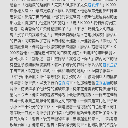
麵香。「這麵皮的延展性！完美！但撐不了太久
包養妹
！」K-999
焦急地大喊，中藥味更濃了。廖沾沾知道，他必須帶走他那缸陳年
老蒜泥，那是宇宙的希望。他跑到蒜泥缸前，使出他搬運食材的全
部力量，將那口比他還胖的缸抱起。「走！K-999！我們要從後院
逃跑！別再管你的紅棗枸杞燃料了！」「不行！燃料是文明的基
礎！沒了紅棗我飛不遠！」吉娃娃特務抗議。它用小嘴咬住廖沾沾
的衣領，同時開啟了它背上的枸杞推進器。推進器發出「滋滋」的
輕微煎煮聲，伴隨著一股濃郁的蔘味爆發。廖沾沾抱著蒜泥缸、K-
999咬著他，一起從撞出來的洞口衝向後院。王醋狂的醋罐機器人
發出尖叫：「別想逃！醬油黨餘孽！我會追上你！」店內剩下的所
有空盤子被醋酸氣波震碎，發出了最後的哀鳴。廖沾沾的
包養金額
宇宙冒險，就在這片蒜泥、中藥和醋酸的混亂中，拉開了帷幕。
《平行泊車維度：車位爭奪戰》何手殘的人生，被兩個巨大的陰影
籠罩著：停車費，以及平行泊
包養網
車。他那輛老舊
包養金額
的掀
背車，彷彿繼承了他所有的駕駛焦慮，從未在他需要時提供過任何
幫助。今天，他面臨的是城市傳說中最恐怖的挑戰，一條夾在理髮
店與一間專賣金屬雕像的畫廊之間的窄巷。一個看起來比他車子尺
寸小上三十公分的停車格，上面還灑著一層可疑的白色粉末。何手
殘深吸一口氣。將車子打了倒檔。他的車載語音系統發出了令人不
快的女聲：「警告，後方障礙物距離：無限趨近於零。」「請考慮
放棄治療。」他忽略了警告，開始緩慢地倒車。他最討厭的不是語