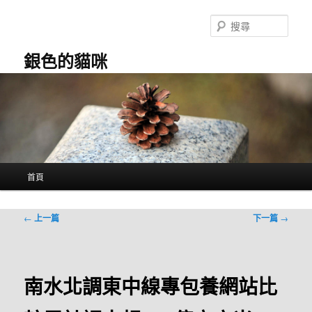
跳
至
搜
主
尋
要
銀色的貓咪
內
容
主
首頁
要
選
單
文
←
上一篇
下一篇
→
章
導
覽
南水北調東中線專包養網站比