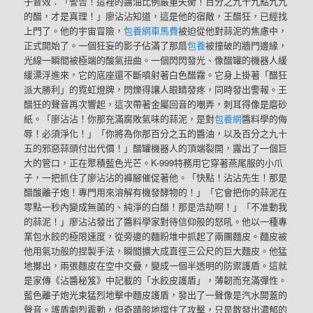
子音效：「警告！這裡的醬油比例嚴重失衡！百分之九十九點九九
的醋，才是真理！」廖沾沾知道，這是他的宿敵，王醋狂，已經找
上門了。他的宇宙冒險，
包養網車馬費
被迫從他對蒜泥的焦慮中，
正式開始了。一個狂妄的影子佔滿了那扇
包養
被撞破的牆門邊緣，
光線一瞬間被極端的酸氣扭曲。一個閃閃發光、像醋罐的機器人緩
緩漂浮進來，它的底座還不斷噴射著白色醋霧。它身上掛著「醋狂
派大勝利」的霓虹燈牌，閃爍得讓人眼睛發疼，同時發出警報。王
醋狂的聲音再次響起，這次帶著金屬回音的嘲弄，刺耳得像是磨砂
紙。「廖沾沾！你那充滿腐敗氣味的蒜泥，是對
包養網
醬料學的侮
辱！必須淨化！」「你將為你那百分之五的醬油，以及百分之九十
五的邪惡蒜頭付出代價！」醋罐機器人的頂端裂開，露出了一個巨
大的管口，正在聚積藍色光芒。K-999特務用它穿著燕尾服的小爪
子，一把抓住了廖沾沾的褲腳催促著他。「快點！沾沾先生！那是
醋酸離子炮！專門用來溶解有機發酵物的！」「它會把你的蒜泥在
零點一秒內變成無菌的、純淨的白醋！那是浩劫啊！」「不准動我
的蒜泥！」廖沾沾發出了醬料學家對待信仰般的怒吼。他以一種專
業包水餃的極限速度，從旁邊的麵粉堆中抓起了兩團麵皮。麵皮被
他用氣功般的捏製手法，瞬間擴大成直徑三公尺的巨大麵皮。他猛
地擲出，兩張麵皮在空中交疊，變成一個半透明的防禦護盾。這就
是家傳《沾醬秘笈》中記載的「水餃皮護盾」，薄韌而充滿彈性。
藍色離子炮光束猛烈地擊中麵皮護盾，發出了一聲像是汽水開蓋的
聲音。護盾劇烈震動，但奇蹟般地擋住了攻擊，只是散發出濃郁的