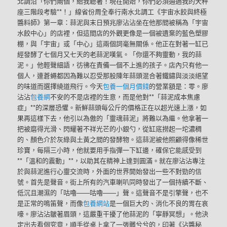
北調沿「你們兩個，給我聽著！現在開始，你們必須通過我的天秤
座三階段考驗**！」線省份周全奉行南水北調工《宇宙水餃與終極
醬料師》第一章：蒜泥與末日預兆廖沾沾坐在他那間被稱為「宇宙
水餃中心」的店裡，但這間店的外觀更像是一個被遺棄的藍色塑膠
棚，與「宇宙」或「中心」這兩個詞毫無關係。他正在對著一缸已
經發酵了七個月又七天的老蒜泥嘆氣。「你還不夠靈動，我的蒜
泥。」他輕聲細語，彷彿在責備一個不上進的孩子。店內只有他一
個人，連蒼蠅都因為難以忍受那股陳年蒜頭混合著鐵鏽與淡淡絕望
的味道而選擇繞道飛行。今天
包養一個月價錢
的營業額是：零。廖
沾沾
包養網
不安的不是店裡的生意，而是他對**「蒜泥成本焦慮
症」**的深層恐懼。新鮮蒜頭每公斤的價格正在以超光速上漲，如
果再這樣下去，他引以為傲的「靈魂蒜泥」將難以為繼。他拿著一
把被磨得光滑、閃耀著不祥光芒的小銀勺，從缸底撈起一坨濃稠
的、顏色介於灰綠與土黃之間的發酵物。這蒜泥被他照顧得像稀世
珍寶，每隔三小時，他就要用手指彈一下缸邊，確保它能感受到
**「溫和的震動」**，以助其在精神上達到圓滿。就在廖沾沾專注
於與蒜泥進行心靈交流時，外面的世界開始發出一些不對勁的信
號。首先是聲音。街上所有的汽車喇叭同時發出了一個持續不斷、
低沉且潮濕的「咕嚕——咕嚕——」聲。這聲音不是引擎聲，也不
是正常的鳴笛聲，而像
包養網站
是一個巨大的、消化不良的胃在哀
嚎。廖沾沾皺著眉頭，這嚴重干擾了他蒜泥的「寧靜冥想」。他決
定出去看個究竟，順手從桌上拿了一張髒兮兮的，印著《沾醬秘