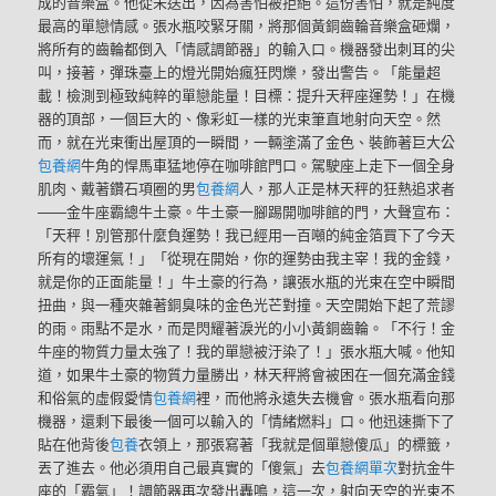
成的音樂盒。他從未送出，因為害怕被拒絕。這份害怕，就是純度
最高的單戀情感。張水瓶咬緊牙關，將那個黃銅齒輪音樂盒砸爛，
將所有的齒輪都倒入「情感調節器」的輸入口。機器發出刺耳的尖
叫，接著，彈珠臺上的燈光開始瘋狂閃爍，發出警告。「能量超
載！檢測到極致純粹的單戀能量！目標：提升天秤座運勢！」在機
器的頂部，一個巨大的、像彩虹一樣的光束筆直地射向天空。然
而，就在光束衝出屋頂的一瞬間，一輛塗滿了金色、裝飾著巨大公
包養網
牛角的悍馬車猛地停在咖啡館門口。駕駛座上走下一個全身
肌肉、戴著鑽石項圈的男
包養網
人，那人正是林天秤的狂熱追求者
——金牛座霸總牛土豪。牛土豪一腳踢開咖啡館的門，大聲宣布：
「天秤！別管那什麼負運勢！我已經用一百噸的純金箔買下了今天
所有的壞運氣！」「從現在開始，你的運勢由我主宰！我的金錢，
就是你的正面能量！」牛土豪的行為，讓張水瓶的光束在空中瞬間
扭曲，與一種夾雜著銅臭味的金色光芒對撞。天空開始下起了荒謬
的雨。雨點不是水，而是閃耀著淚光的小小黃銅齒輪。「不行！金
牛座的物質力量太強了！我的單戀被汙染了！」張水瓶大喊。他知
道，如果牛土豪的物質力量勝出，林天秤將會被困在一個充滿金錢
和俗氣的虛假愛情
包養網
裡，而他將永遠失去機會。張水瓶看向那
機器，還剩下最後一個可以輸入的「情緒燃料」口。他迅速撕下了
貼在他背後
包養
衣領上，那張寫著「我就是個單戀傻瓜」的標籤，
丟了進去。他必須用自己最真實的「傻氣」去
包養網單次
對抗金牛
座的「霸氣」！調節器再次發出轟鳴，這一次，射向天空的光束不