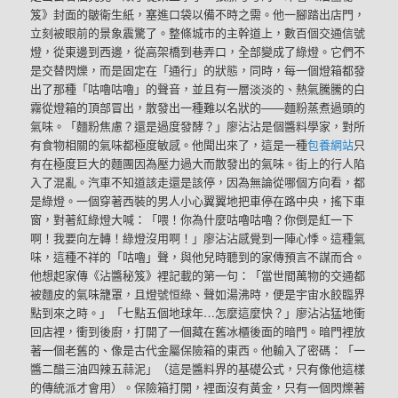
笈》封面的皺衛生紙，塞進口袋以備不時之需。他一腳踏出店門，
立刻被眼前的景象震驚了。整條城市的主幹道上，數百個交通信號
燈，從東邊到西邊，從高架橋到巷弄口，全部變成了綠燈。它們不
是交替閃爍，而是固定在「通行」的狀態，同時，每一個燈箱都發
出了那種「咕嚕咕嚕」的聲音，並且有一層淡淡的、熱氣騰騰的白
霧從燈箱的頂部冒出，散發出一種難以名狀的——麵粉蒸煮過頭的
氣味。「麵粉焦慮？還是過度發酵？」廖沾沾是個醬料學家，對所
有食物相關的氣味都極度敏感。他聞出來了，這是一種
包養網站
只
有在極度巨大的麵團因為壓力過大而散發出的氣味。街上的行人陷
入了混亂。汽車不知道該走還是該停，因為無論從哪個方向看，都
是綠燈。一個穿著西裝的男人小心翼翼地把車停在路中央，搖下車
窗，對著紅綠燈大喊：「喂！你為什麼咕嚕咕嚕？你倒是紅一下
啊！我要向左轉！綠燈沒用啊！」廖沾沾感覺到一陣心悸。這種氣
味，這種不祥的「咕嚕」聲，與他兒時聽到的家傳預言不謀而合。
他想起家傳《沾醬秘笈》裡記載的第一句：「當世間萬物的交通都
被麵皮的氣味籠罩，且燈號恒綠、聲如湯沸時，便是宇宙水餃臨界
點到來之時。」「七點五個地球年…怎麼這麼快？」廖沾沾猛地衝
回店裡，衝到後廚，打開了一個藏在舊冰櫃後面的暗門。暗門裡放
著一個老舊的、像是古代金屬保險箱的東西。他輸入了密碼：「一
醬二醋三油四辣五蒜泥」（這是醬料界的基礎公式，只有像他這樣
的傳統派才會用）。保險箱打開，裡面沒有黃金，只有一個閃爍著