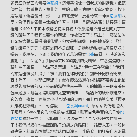
詭異紅色光芒的儀器
包養網
。這儀器很像一個老式的對講機，但頂
部插著一根彎曲的、像韭菜一樣的天線。他顫抖著拿起儀器，按下
通話鈕。儀器發出「滋——」的電流聲，接著傳來一陣高
包養網
八
度、急促且充滿養生焦慮的聲音。「喂！是廖沾沾嗎！快接聽！這
裡是 K-999！宇宙水餃聯盟特級特務！你那邊是不是已經聞到宇宙
級的酸味了？我們需要你的蒜泥！你被徵召了！馬上！」廖沾沾的
耳朵被這聲音震得嗡嗡作響，他捏著對講機，困惑地喊道：「特
務？酸味？等等！我聞到的不是酸味！是麵粉過度膨脹的焦慮味！
還有，我現在走不開！我的陳年老蒜泥需要
包養
每隔三小時的溫和
震動！」「蒜泥？」對面傳來K-999崩潰的尖叫聲，帶著濃濃的中
藥味電子雜音：「重點不是蒜泥！重點是**時空正在彎曲！**我們
的推進器快沒紅棗了！快！我們在你的後院！別帶任何多餘的東
西！除了——你那缸蒜泥！」就在廖沾沾還在糾結要不要帶上他最
珍愛的那把銀勺時，外面的牆壁傳來一聲巨大的撞擊。一個穿著黑
色燕尾服、戴著太陽眼鏡的太空吉娃娃，正從牆上的破洞鑽進來。
它的背上揹著一個像是小型瓦斯桶的東西，桶上用毛筆寫著「極品
紅棗枸杞燃料」。「你怎麼——
包養網dcard
」廖沾沾驚訝地瞪大
了眼睛。K-999用它的小短腿站得筆直，戴著白色手套的爪子優
包
養站長
雅地一揮：「沒時間了，沾沾先生！宇宙水餃快要拉肚子
了！我們必須在你被醋酸離子炮鎖定前離開！」話音未落，一股極
致尖銳、刺鼻的酸氣猛地從店門口灌入，伴隨著一個狂妄自大的電