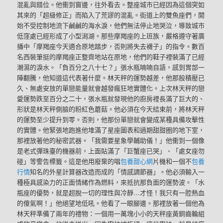
混亂與錯位。他衝到窗邊，往外看去。整座城市已經因為這個突如
其來的「超級修正」而陷入了荒謬的混亂。街道上的雙魚座們，開
始不受控制地流下鹹鹹的海水淚，他們無法停止地哭泣，導致城市
低窪處已經形成了小型潟湖。那些摩羯座的上班族，嚴格遵守著廣
播中「摩羯座今天適合原地踏步，否則將失去襪子」的指令。數百
名西裝筆挺的摩羯座正整齊地站在原地，他們的鞋子裡裝滿了已經
潮濕的淚水。「負百分之八十七？」張水瓶喃喃自語，感到胃部一
陣翻騰，他知道這代表著什麼。林天秤的運勢越差，他那股積壓已
久、無處安放的單戀能量就會越發瘋狂地實體化。上次林天秤的戀
愛運勢跌至百分之二十，張水瓶就發現他的廚房裡長滿了巨大的、
形狀是林天秤側臉的粉紅色蘑菇。他必須在今天結束前，將林天秤
的運勢至少提升到零。否則，他那份單戀就會變成某種具備攻擊性
的實體。他緊張地跑進他堆滿了星座圖表和過期甜甜圈的地下室，
那裡放著他的秘密武器。「我需要星象學輔助儀！」他衝到一個像
是老式彈珠臺的機器前，上面貼滿了「巨蟹座已哭」、「處女座勿
碰」等警告標籤。這是他用廢棄的唱
包養甜心網
片機和一個不
包養
行情
知名的外星計算器改造而成的「情感調節器」。他必須輸入一
種極具感染力的正面情緒作為燃料，來抵抗那負面的運勢波。「水
瓶座的優勢，就是超脫一切的理性與冷靜…才怪！我只有一腔熱血
的傻氣啊！」他絕望地低吼。他看了一眼腳邊。那裡放著一個他為
林天秤準備了兩年的禮物：一個用一萬塊小小的天秤座黃銅齒輪組