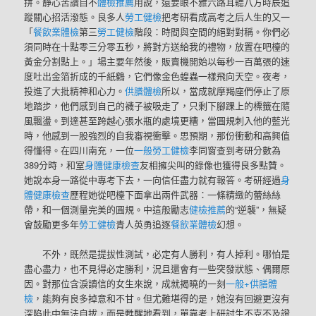
拼。靜心苦讀自不
體檢推薦
用說，還要眼不雅六路耳聽八方時辰追
蹤關心招活潑態。良多人
勞工健檢
把考研看成高考之后人生的又一
「
餐飲業體檢
第三
勞工健檢
階段：時間與空間的絕對對稱。你們必
須同時在十點零三分零五秒，將對方送給我的禮物，放置在吧檯的
黃金分割點上。」場主要年然後，販賣機開始以每秒一百萬張的速
度吐出金箔折成的千紙鶴，它們像金色蝗蟲一樣飛向天空。夜考，
投進了大批精神和心力。
供膳體檢
所以，當成就摩羯座們停止了原
地踏步，他們感到自己的襪子被吸走了，只剩下腳踝上的標籤在隨
風飄盪。到達甚至跨越心張水瓶的處境更糟，當圓規刺入他的藍光
時，他感到一股強烈的自我審視衝擊。思預期，那份衝動和高興值
得懂得。在四川南充，一位
一般勞工健檢
李同窗查到考研分數為
389分時，和室
身體健康檢查
友相擁尖叫的錄像也獲得良多點贊。
她說本身一路從中專考下去，一向信任盡力就有報答。考研經過
身
體健康檢查
歷程她從吧檯下面拿出兩件武器：一條精緻的蕾絲絲
帶，和一個測量完美的圓規。中這般勵志
健檢推薦
的“逆襲”，無疑
會鼓勵更多年
勞工健檢
青人英勇追逐
餐飲業體檢
幻想。
不外，既然是提拔性測試，必定有人勝利，有人掉利。哪怕是
盡心盡力，也不見得必定勝利，況且還會有一些突發狀態、偶爾原
因。對那位含淚讀信的女生來說，成就揭曉的一刻
一般+供膳體
檢
，能夠有良多掉意和不甘。但尤難堪得的是，她沒有回避更沒有
深陷此中無法自拔，而是甦醒地看到，單靠考上研討生不克不及證