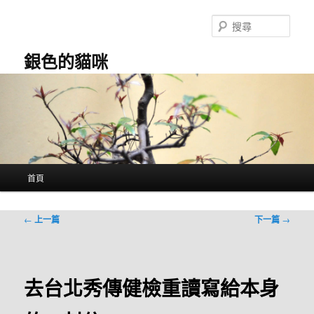
跳
至
搜
主
尋
要
銀色的貓咪
內
容
主
首頁
要
選
單
文
←
上一篇
下一篇
→
章
導
覽
去台北秀傳健檢重讀寫給本身