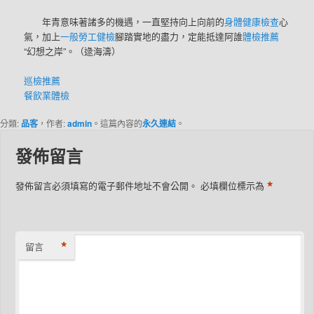
年青意味著諸多的機遇，一直堅持向上向前的
身體健康檢查
心
氣，加上
一般勞工健檢
腳踏實地的盡力，定能抵達阿誰
體檢推薦
“幻想之岸”。（
逯海濤
）
巡檢推薦
餐飲業體檢
分類:
品客
，作者:
admin
。這篇內容的
永久連結
。
發佈留言
*
發佈留言必須填寫的電子郵件地址不會公開。
必填欄位標示為
*
留言