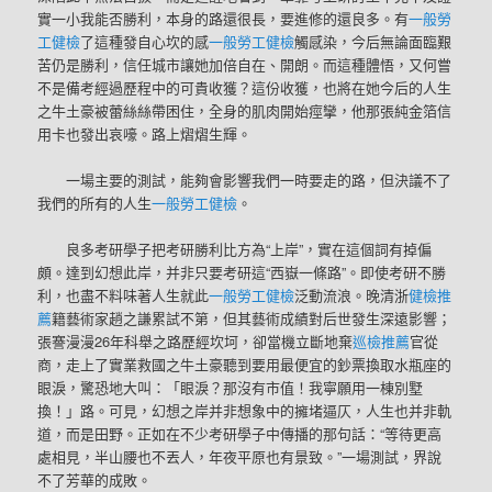
實一小我能否勝利，本身的路還很長，要進修的還良多。有
一般勞
工健檢
了這種發自心坎的感
一般勞工健檢
觸感染，今后無論面臨艱
苦仍是勝利，信任城市讓她加倍自在、開朗。而這種體悟，又何嘗
不是備考經過歷程中的可貴收獲？這份收獲，也將在她今后的人生
之牛土豪被蕾絲絲帶困住，全身的肌肉開始痙攣，他那張純金箔信
用卡也發出哀嚎。路上熠熠生輝。
一場主要的測試，能夠會影響我們一時要走的路，但決議不了
我們的所有的人生
一般勞工健檢
。
良多考研學子把考研勝利比方為“上岸”，實在這個詞有掉偏
頗。達到幻想此岸，并非只要考研這“西嶽一條路”。即使考研不勝
利，也盡不料味著人生就此
一般勞工健檢
泛動流浪。晚清浙
健檢推
薦
籍藝術家趙之謙累試不第，但其藝術成績對后世發生深遠影響；
張謇漫漫26年科舉之路歷經坎坷，卻當機立斷地棄
巡檢推薦
官從
商，走上了實業救國之牛土豪聽到要用最便宜的鈔票換取水瓶座的
眼淚，驚恐地大叫：「眼淚？那沒有市值！我寧願用一棟別墅
換！」路。可見，幻想之岸并非想象中的擁堵逼仄，人生也并非軌
道，而是田野。正如在不少考研學子中傳播的那句話：“等待更高
處相見，半山腰也不丟人，年夜平原也有景致。”一場測試，界說
不了芳華的成敗。