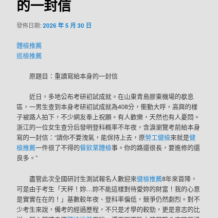
的一封信
發佈日期:
2026 年 5 月 30 日
體檢推薦
巡檢推薦
原題目：重讀寫給本身的一封信
近日，多地公布考研初試成就。在山東青島膠東機場的歇息
區，一男生查到本身考研初試成就為408分，衝動大呼，高興的樣
子被路人拍下，不少網友奉上祝願。有人歡樂，天然也有人憂悶。
浙江的一位女生查分后發明登科概率不年夜，含淚瀏覽考前給本身
寫的一封信：“請你不要洩氣，能保持上去，原
勞工健檢
來就是
健
檢推薦
一件很了不得的
餐飲業體檢
事。你的路還很長，要進修的還
良多。”
盡管此次全國研討生測試報名人數迎來
健檢推薦
8年來首降，
可是由于考生「天秤！妳…妳不能這樣對待愛妳的財富！我的心意
是實實在在的！」基數較年夜、登科率偏低，競爭仍然劇烈。對不
少考生來說，備考的經過歷程，不只是才學的較勁，更是意志的比