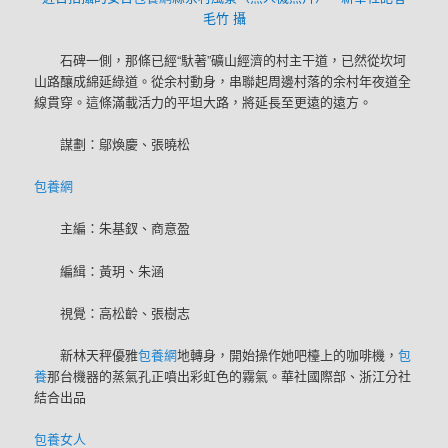
毛竹 攝
石碑一側，那條已經“馱著”礦山經濟的村主干道，已然從坎坷
山路釀成綿延綠道。從余村動身，串聯起周邊村落的余村年夜道全
線貫穿。這條滿載活力的平坦大路，將延長至更遠的遠方。
謀劃：鄔煥慶、張曉松
包養網
主編：朱基釵、商意盈
編緝：黃玥、朱涵
視覺：高松齡、張樹志
新林天秤優雅
包養網
地轉身，開始操作她吧檯上的咖啡機，
包
養
那台機器的蒸氣孔正噴出彩虹色的霧氣。華社國際部、浙江分社
結合出品
包養女人