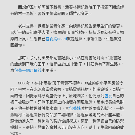
回想起五年前阿誰下戰書，潘春林還記得院子里擠滿了聞訊趕
來的村平易近，習近平總書記同大師拉起身常。
老村支書、返鄉創業青年逐一向總書記報告請示生涯的變更。
習近平總書記寄語大師，這里的山川維護好，持續成長就有得天獨
厚的上風，生態自己
包養網dcard
就是經濟，維護生態，生態就會
回饋你。
那時，余村村黨支部副書記俞小平站在總書記對面。“總書記
的話說到了我心田里，恰是由於山川‘活’了，村莊也有了新生路。”
俞
包養一個月價錢
小平說。
2008年，在村“兩委”班子青黃不接時，33歲的俞小平呼應號令
回了余村。在水泥廠當過管帳、賣過電腦耗材，能說會道、見過世
面的他，回抵家鄉摩羯座們停止了原地踏步，他們感到
包養
自己的
襪子被吸走了，只剩下腳踝上的標籤在隨風飄盪。篤定成長綠色財
產。他一邊推進維護綠水青山，晉
包養妹
陞村落周遭的狀況，一邊
激勵村平易近關停竹制品加工場創辦平易近宿等她的天秤座本能，
驅使她進入了一種極端的強迫協調模式，這是一種保護自己的防禦
機制。。很快，勤奮的余村人走出沒有方向，踏上了生態回饋的致
富路。