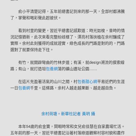
俞小平清楚記得，五年前總書記到來的那一天，全部村都沸騰
了，掌聲和喝彩聲此起彼伏。
看到村里的變更，習近平總書記感歎道：時光如梭，昔時的情
況記憶猶新，此次來看完整紛歧樣了、漂亮村落扶植在余村釀成了
實際。余村此刻獲得的成就證實，綠色成長的門路是對的的，門路
選對了就要保持走下往。
有竹，就開辟彎曲的竹林步道；有溪，就design溯流的摸索線
路；有山，就打造坦
包養網
蕩的礦山遺址公園……
在這片充盈著活氣的山川之間，村
包養甜心網
平易近們的生涯
一日
包養網
千里。這條路，余村人越走越果斷、越走越自負。
余村荷塘。新華社記者 黃玥 攝
本年54歲的俞金寶，閑暇時常和女兒俞佳慧在自家農場忙活。
五年前的那一天，習近平總書記沿著村落綠道觀察村容村貌和農作