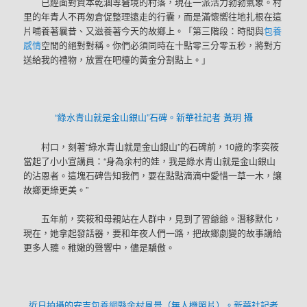
已經面對資本乾涸等窘境的村落，現在一派活力勃勃氣象。村
里的年青人不再匆倉促整理遠走的行囊，而是滿懷嚮往地扎根在這
片哺養著曩昔、又滋養著今天的故鄉上。「第三階段：時間與
包養
感情
空間的絕對對稱。你們必須同時在十點零三分零五秒，將對方
送給我的禮物，放置在吧檯的黃金分割點上。」
“綠水青山就是金山銀山”石碑。新華社記者 黃玥 攝
村口，刻著“綠水青山就是金山銀山”的石碑前，10歲的李奕筱
當起了小小宣講員：“身為余村的娃，我是綠水青山就是金山銀山
的沾恩者。這塊石碑告知我們，要在點點滴滴中愛惜一草一木，讓
故鄉更綠更美。”
五年前，奕筱和母親站在人群中，見到了習爺爺。潛移默化，
現在，她拿起發話器，要和年夜人們一路，把故鄉劇變的故事講給
更多人聽。稚嫩的聲響中，儘是驕傲。
近日拍攝的安吉
包養網
縣余村風景（無人機照片）。新華社記者