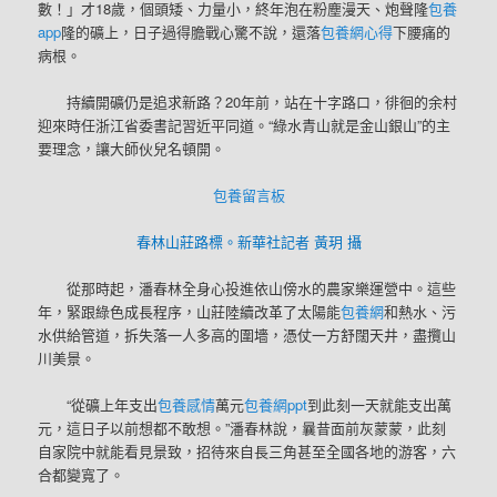
數！」才18歲，個頭矮、力量小，終年泡在粉塵漫天、炮聲隆
包養
app
隆的礦上，日子過得膽戰心驚不說，還落
包養網心得
下腰痛的
病根。
持續開礦仍是追求新路？20年前，站在十字路口，徘徊的余村
迎來時任浙江省委書記習近平同道。“綠水青山就是金山銀山”的主
要理念，讓大師伙兒名頓開。
包養留言板
春林山莊路標。新華社記者 黃玥 攝
從那時起，潘春林全身心投進依山傍水的農家樂運營中。這些
年，緊跟綠色成長程序，山莊陸續改革了太陽能
包養網
和熱水、污
水供給管道，拆失落一人多高的圍墻，憑仗一方舒闊天井，盡攬山
川美景。
“從礦上年支出
包養感情
萬元
包養網ppt
到此刻一天就能支出萬
元，這日子以前想都不敢想。”潘春林說，曩昔面前灰蒙蒙，此刻
自家院中就能看見景致，招待來自長三角甚至全國各地的游客，六
合都變寬了。