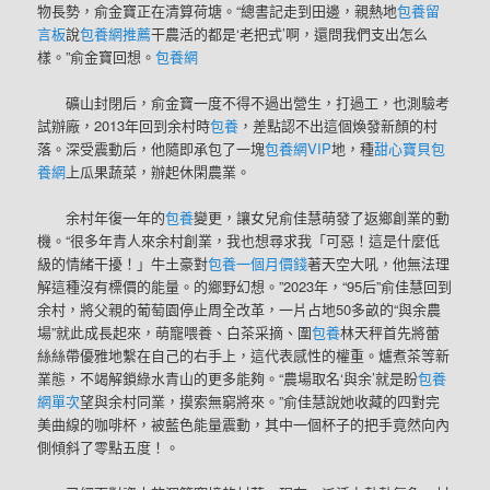
物長勢，俞金寶正在清算荷塘。“總書記走到田邊，親熱地
包養留
言板
說
包養網推薦
干農活的都是‘老把式’啊，還問我們支出怎么
樣。”俞金寶回想。
包養網
礦山封閉后，俞金寶一度不得不過出營生，打過工，也測驗考
試辦廠，2013年回到余村時
包養
，差點認不出這個煥發新顏的村
落。深受震動后，他隨即承包了一塊
包養網VIP
地，種
甜心寶貝包
養網
上瓜果蔬菜，辦起休閑農業。
余村年復一年的
包養
變更，讓女兒俞佳慧萌發了返鄉創業的動
機。“很多年青人來余村創業，我也想尋求我「可惡！這是什麼低
級的情緒干擾！」牛土豪對
包養一個月價錢
著天空大吼，他無法理
解這種沒有標價的能量。的鄉野幻想。”2023年，“95后”俞佳慧回到
余村，將父親的葡萄園停止周全改革，一片占地50多畝的“與余農
場”就此成長起來，萌寵喂養、白茶采摘、圍
包養
林天秤首先將蕾
絲絲帶優雅地繫在自己的右手上，這代表感性的權重。爐煮茶等新
業態，不竭解鎖綠水青山的更多能夠。“農場取名‘與余’就是盼
包養
網單次
望與余村同業，摸索無窮將來。”俞佳慧說她收藏的四對完
美曲線的咖啡杯，被藍色能量震動，其中一個杯子的把手竟然向內
側傾斜了零點五度！。