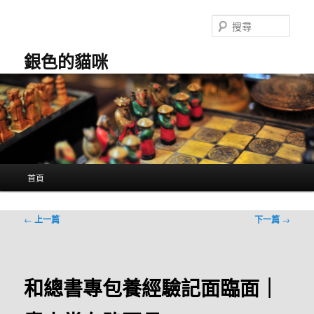
跳
至
搜
主
尋
要
銀色的貓咪
內
容
主
首頁
要
選
單
文
←
上一篇
下一篇
→
章
導
覽
和總書專包養經驗記面臨面｜