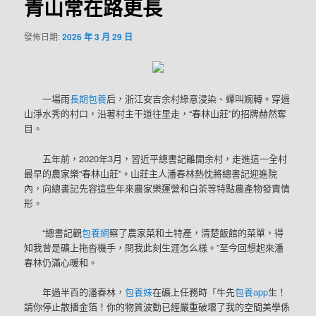
青山常在路更長
發佈日期:
2026 年 3 月 29 日
一場雨
長期包養
后，浙江安吉余村綠意浸染、蟬叫婉轉。穿過
山淨水秀的村口，沿著村主干道往里走，“春林山莊”的招牌赫然奪
目。
五年前，2020年3月，習近平總書記離開余村，走進這一全村
最早的農家樂“春林山莊”。山莊主人潘春林熱忱將總書記迎進院
內，向總書記先容這些年來農家樂運營和白茶等特點農產物發賣情
形。
“總書記觀
包養網
察了農家菜和土特產，清楚飯館的菜單，得
知我曾是礦上拖沓機手，問我此刻生涯怎么樣。”至今回想起來潘
春林仍滿心暖和。
年過半百的潘春林，
包養妹
在礦上任務時「牛先
包養app
生！
請你停止散播金箔！你的物質波動已經嚴重破壞了我的空間美學係