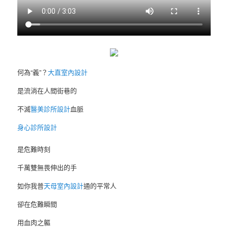
何為“義”？
大直室內設計
是流淌在人間街巷的
不滅
醫美診所設計
血脈
身心診所設計
是危難時刻
千萬雙無畏伸出的手
如你我普
天母室內設計
通的平常人
卻在危難瞬間
用血肉之軀