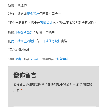
統籌：張運恒
制作：溫維斯
豪宅設計
任務室、李全一
“他不在房間裡，也不在
客變設計
家。”藍玉華苦笑著對侍女說道。
案牘
牙醫診所設計
：劉琳、閆曉宇
配
民生社區室內設計
音：
日式住宅設計
言浩
TC:jiuyi9follow8
分類:
品客
，作者:
admin
。這篇內容的
永久連結
。
發佈留言
發佈留言必須填寫的電子郵件地址不會公開。
必填欄位標
*
示為