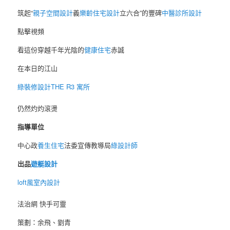
筑起“
親子空間設計
義
樂齡住宅設計
立六合”的豐碑
中醫診所設計
點擊視頻
看這份穿越千年光陰的
健康住宅
赤誠
在本日的江山
綠裝修設計
THE R3 寓所
仍然灼灼滾燙
指導單位
中心政
養生住宅
法委宣傳教導局
綠設計師
出品
遊艇設計
loft風室內設計
法治網 快手可靈
策劃：余飛、劉青