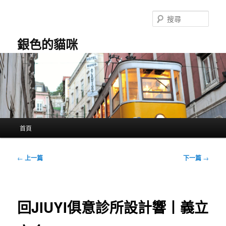
跳
至
搜
主
尋
要
銀色的貓咪
內
容
主
首頁
要
選
單
文
←
上一篇
下一篇
→
章
導
覽
回JIUYI俱意診所設計響丨義立