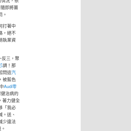
的情況，依
秤隨即將蕾
罰。
何打著中
路，絕不
銷執業資
一反三，聚
芯
調！那
起問這
汽
，被藍色
中
Audi零
保健治病的
，著力健全
移「我必
喊。送、
減少違法
境。