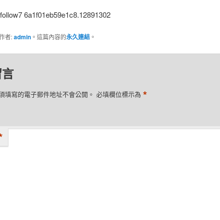
follow7 6a1f01eb59e1c8.12891302
作者:
admin
。這篇內容的
永久連結
。
留言
*
須填寫的電子郵件地址不會公開。
必填欄位標示為
*