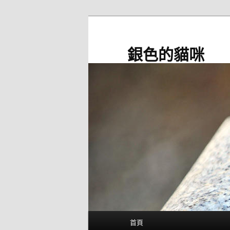
跳
至
主
銀色的貓咪
要
內
容
主
首頁
要