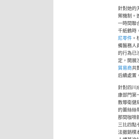
針對她的
禦機制。
一時間聯
千紙鶴時
尼零件
。
備醫務人
的行為已
定，開展
貿易商
共
后續處置
針對四川
康部門第
教導衛健
的蕾絲絲
那間咖啡
三比四點
法撤銷樸