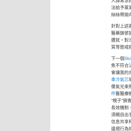
人譚某涂
法給予黨
絲絲帶拋
針對上述
醫藥旗號
遷就。對
質等懲戒
下一個
Sk
焦不符合
會讓我的
車冷氣芯
傻氣光束
件
醫醫療
“幌子”損
長效機制
須親自出
信息共享
違規行為