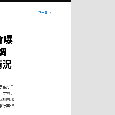
下一篇
→
會曝
調
情況
局高度重
開展初步
所相關部
藥行業聲