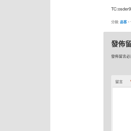
TC:osder9
分類:
品客
，
發佈
發佈留言必
留言