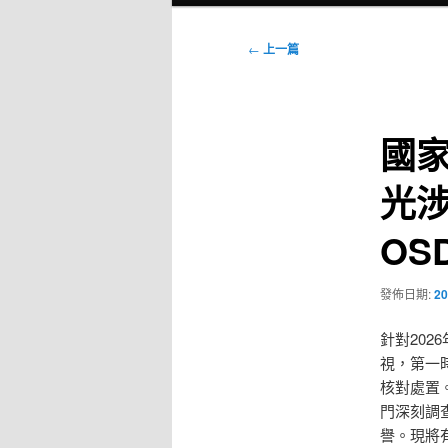
選
單
文
←
上一篇
章
導
覽
國家
光
OS
發佈日期:
20
針對202
視，第一
核對處置
門深刻調
譽。現將