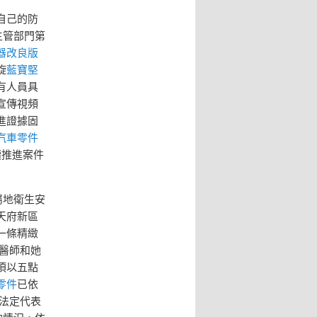
自己的防
主管部門第
器改良版
旋
藍寶堅
有人員具
宣傳視頻
進證據固
汽車零件
續推進案件
屬地衛生安
天府新區
一條精緻
醫師和她
須以五點
零件
已依
法定代表