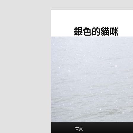
跳
至
主
銀色的貓咪
要
內
容
主
首頁
要