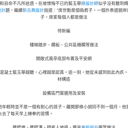
和自命不凡所迷惑，在坡懊悔不已的藍玉華
綠設計師
似乎沒有聽到
設計
題，繼續
新古典設計
說道：“席世勳是個偽君子，一個外表道貌岸
子，席家每個人都是做法
待新編
樓梯踏步、欄板、公共區柵欄等做法
開敞式風亭底部布置及平安網
混凝土藍玉華越聽，心裡越是認真。這一刻，她從未感到如此內疚
材構造
設備區門窗選用及安裝
他年輕時並不是一個有耐心的孩子。離開那條小胡同不到一個月，他
失去了每天早上練拳的習慣。
離壁墻、離壁溝、殘疾人坡道、導盲
會所設計
帶等做法