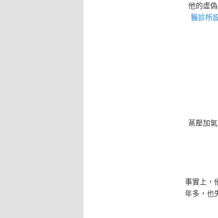
他的虛偽
醫診所
蒸壓加氣
事實上，
年多，也