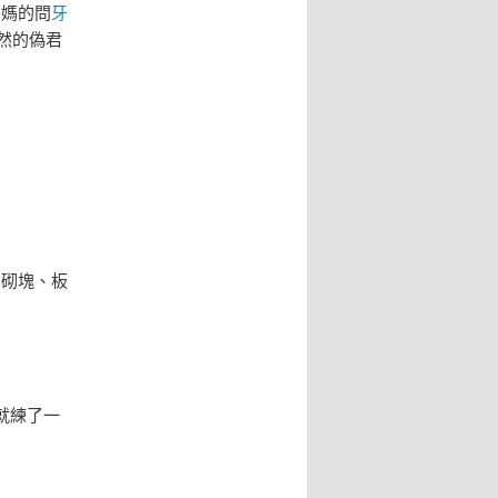
媽媽的問
牙
然的偽君
。砌塊、板
就練了一