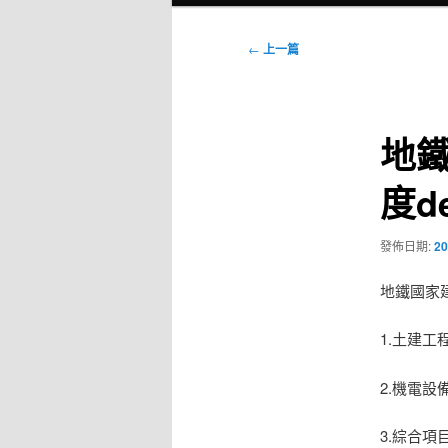
選
單
文
←
上一篇
章
導
覽
地鐵
度d
發佈日期:
20
地鐵國家
1.土建工
2.機電設
3.綜合項