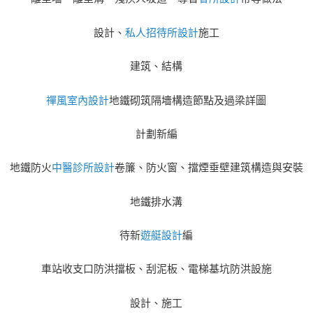
設計、
私人招待所設計
施工
建筑、結構
禪風室內設計
地鐵砌筑隔墻構造節點及過梁詳圖
計劃新編
地鐵防火
中醫診所設計
卷簾、防火窗、擋煙垂壁建筑構造與安裝
地鐵排水溝
待新
遊艇設計
編
車站收支口防洪擋板、刮泥板、電梯基坑防洪設施
設計、施工