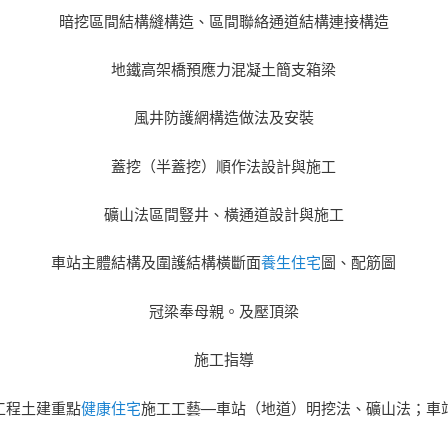
暗挖區間結構縫構造、區間聯絡通道結構連接構造
地鐵高架橋預應力混凝土簡支箱梁
風井防護網構造做法及安裝
蓋挖（半蓋挖）順作法設計與施工
礦山法區間豎井、橫通道設計與施工
車站主體結構及圍護結構橫斷面
養生住宅
圖、配筋圖
冠梁奉母親。及壓頂梁
施工指導
工程土建重點
健康住宅
施工工藝—車站（地道）明挖法、礦山法；車