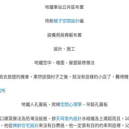
地鐵車站公共區布置
待新
親子空間設計
編
設備用房典範布置
設計、施工
地鐵空中、墻面、屋面裝修做法
起去旅遊的機會，果然這個村子之後，就沒有這樣的小店了，難得機
寓所
地鐵人孔蓋板、爬梯
空間心理學
、吊裝孔蓋板
口建筑做法及防淹沒設施、排
天母室內設計
水組織及土建起而且，
，他從
樂齡住宅設計
來沒有白費過。他一定是有目的的來到這裡。