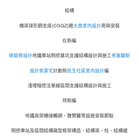
結構
橋梁球形鋼支座(CGQZ)選
大直室內設計
用與安裝
在新編
綠裝修設計
地鐵車站明挖基坑支護結構設計與施工
老屋翻新
設計家豪宅
計劃新
民生社區室內設計
編
淺埋暗挖法單線區間支護結構設計與施工
待新編
地鐵高架橋接觸網、聲樊籬等設施安裝節點
明挖車站及區間結構箱型框架構造、結構梁、柱、結構縫