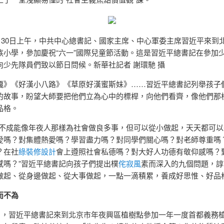
年5月30日上午，中共中心總書記、國家主席、中心軍委主席習近平來到
族小學，參加慶祝“六一”國際兒童節活動。這是習近平總書記在參加
向少先隊員們致以節日問候。新華社記者 謝環馳 攝
嘎》《好漢小八路》《草原好漢蜜斯妹》……習近平總書記列舉孩子
的故事，盼望大師要把他們立為心中的標桿，向他們看齊，像他們那
品格。
童不成能像年夜人那樣為社會做良多事，但可以從小做起，天天都可以
愛嗎？對集體熱愛嗎？學習盡力嗎？對同學們關心嗎？對老師尊重嗎
？在社
綠裝修設計
會上遵照社會私德嗎？對大好人功德有敬仰感嗎？
感嗎？”習近平總書記向孩子們提出樸
侘寂風
素而深入的九個問題，諄
做起、從身邊做起、從大事做起，一點一滴積累，養成好思惟、好品
而不為
年3月，習近平總書記來到北京市年夜興區植樹點參加一年一度首都義務