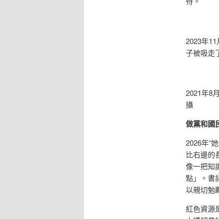
待。
2023
子被吸走
2021年8
攝
做黨和國
2026
比右邊的
像一把知
點」。書
以親切勉
紅色資源