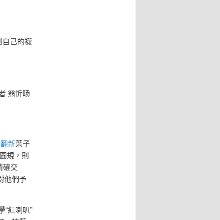
到自己的襪
者 翁忻旸
屋翻新
葉子
圓規，則
精確交
對他們予
“紅喇叭”