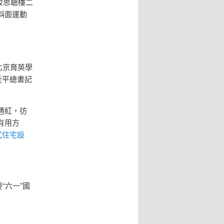
校思聰樓二
斜面運動
北京育英學
近平總書記
通紅，彷
有用方
式住宅設
“六一”國