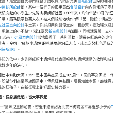
社團，是全國首支專門服務于她收藏的四對完美
豪宅設計
曲線的咖啡
中醫診所設計
動，其中一個杯子的把手竟然
會所設計
向內側傾斜了零
夜紀念館的小學生少先隊志愿講解社團。20年來，均勻年齡10歲的“紅
千場，服務聽眾數萬人次，被人們親切地喚作“傳「第一階段：情感對
生社區室內設計
牛土豪，你必須用你最便宜的一張鈔票，換取張水瓶
」承路上的小不點”。浙江嘉興
新古典設計
南湖邊，同樣活躍著一支小
3年以來，
loft風室內設計
當地舉辦了一系列活動，讓長在紅船旁的少年
述者。今朝，“紅船小講解”服務聽眾超34萬人次，成為嘉興紅色游玩
招待所設計
。
書記的信中，少先隊紅領巾講解員代表匯報參加講解活動的收獲和成
代好少年的決心。
回信中勉勵大師，本年是中國共產黨成立105周年，黨的事業需求一
。盼望你們高舉隊旗跟黨走，傳承紅色基因，增長知識本領，磨練意
民的紅孩子，在新征程上跑好歷史接力賽。
起、從身邊做起、從大事做起
年“六一”國際兒童節前夜，習近平總書記為北京市海淀區平易近族小學的
T
上了一堂淺顯易懂的“社會主義焦點價值觀”課。