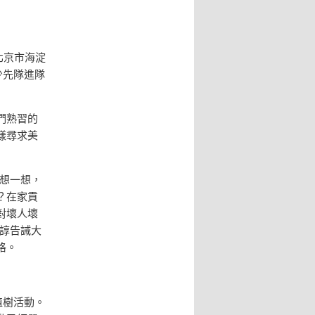
北京市海淀
少先隊進隊
們熟習的
樣尋求美
想一想，
？在家貢
對壞人壞
諄告誡大
格。
植樹活動。