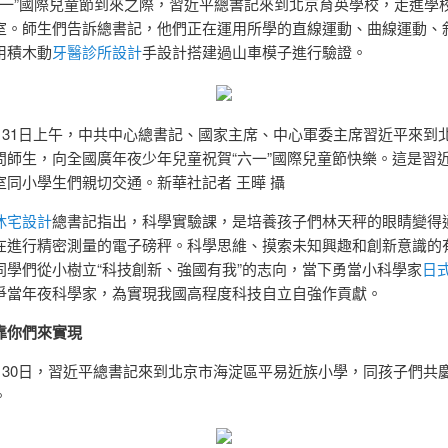
年“六一”國際兒童節到來之際，習近平總書記來到北京育英學校，走進學
室。師生們告訴總書記，他們正在運用所學的直線運動、曲線運動、
用積木動
牙醫診所設計
手設計搭建過山車模子進行驗證。
年5月31日上午，中共中心總書記、國家主席、中心軍委主席習近平來到
問師生，向全國廣年夜少年兒童祝賀“六一”國際兒童節快樂。這是習
室同小學生們親切交通。新華社記者 王曄 攝
休宅設計
總書記指出，科學實驗課，是培養孩子們林天秤的眼睛變得
在進行精密測量的電子磅秤。科學思維、摸索未知興趣和創新意識的
同學們從小樹立“科技創新、強國有我”的志向，當下勇當小科學家
日
爭當年夜科學家，為實現我國高程度科技自立自強作貢獻。
靠你們來實現
5月30日，習近平總書記來到北京市海淀區平易近族小學，同孩子們共慶
。