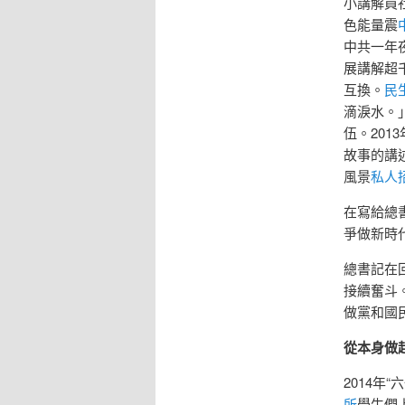
小講解員
色能量震
中共一年
展講解超
互換。
民
滴淚水。
伍。201
故事的講
風景
私人
在寫給總
爭做新時
總書記在
接續奮斗
做黨和國
從本身做
2014
所
學生們