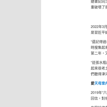
總書記同
重破壞了
2022
是習近平
“還記得
時搜集起
第二年，
“這張水
起來很老
們聽得津
愛
天母室
2019
回信，對