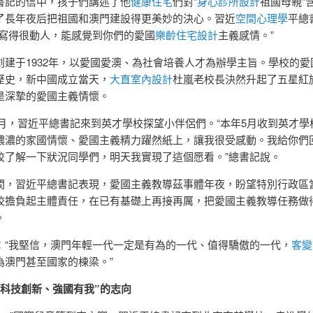
書記的信中，孩子們講述了他
健康住宅
們對“
身心診所設計
祖國母親”
了長年夜后把祖國和澳門建設得更美妙的決心。習近
空間心理學
平總
“寫得很動人，能感覺到你們的愛國
樂齡住宅設計
主義感情。”
創建于1932年，以愛國愛澳、為社會培養人才為辦學主旨。學校的愛
歷史，新中國成立當天，
大直室內設計
杜嵐老校長決然升起了五星紅
是深摯的愛國主義情懷。
12月，習近平總書記來到英才學校探望小伴侶們。“本年5月收到英才
濃濃的家國情懷、愛國主義精力躍然紙上，讓我很受感動。我給你們
校了解一下狀況同學們，明天我實現了這個愿看。”總書記說。
間，習近平總書記表現，愛國主義教導茲事體年夜，盼望特別行政區
校擔負起主體責任，在已有基礎上再接再厲，把愛國主義教導任務做
。
：“我堅信，澳門年輕一代一定是有為的一代、值得驕傲的一代，
客變
為澳門甚至國家的棟梁。”
“科技創新、強國有我”的志向