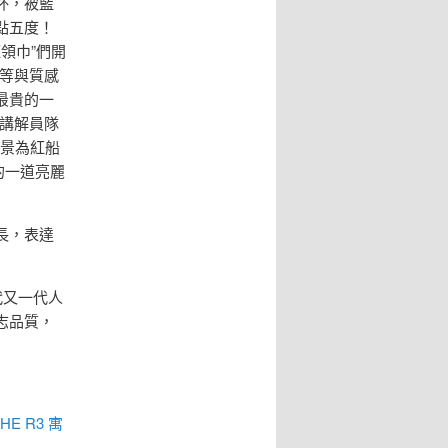
杯，被藍
點五度！
領巾”們開
等與質感
最貴的一
講解員隊
景為紅船
的一道亮麗
長，表達
代又一代人
志品質，
HE R3 寓