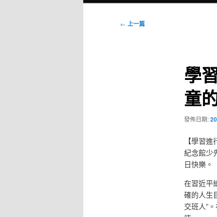
選
單
文
←
上一篇
章
導
覽
學
童的
發佈日期:
20
【學習進行
紀念館少
日快樂。
在習近平
確的人生
交班人”