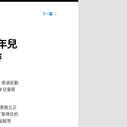
下一篇
→
年兒
待
、南湖反動
年兒童節
意樹立正
了靠得住的
殷殷等