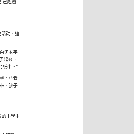
動已經嚴
樹活動。這
白叟家平
了起來’。
的紙巾。”
擊。些看
來，孩子
校的小學生