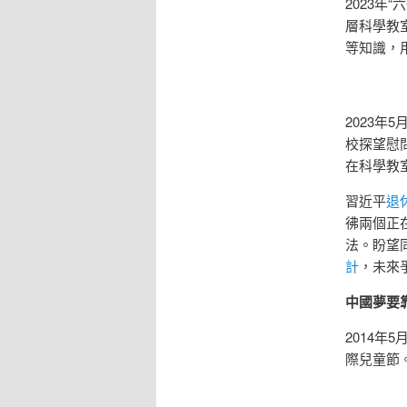
2023
層科學教
等知識，
2023
校探望慰
在科學教
習近平
退
彿兩個正
法。盼望
計
，未來
中國夢要
2014年
際兒童節