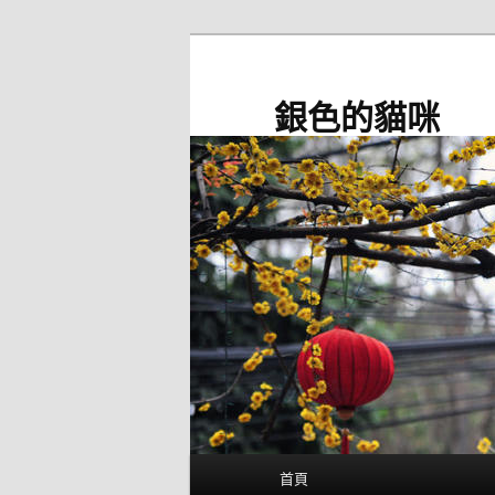
跳
至
主
銀色的貓咪
要
內
容
主
首頁
要