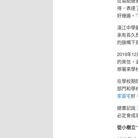
在寫給總
得，表達
好幾遍。
濠江中學
承有長久
的旗幟下
2019年
的來信，
想著來學
在學校期
部門和學
家豪宅
好
總書記說
必定會成
從小樹立