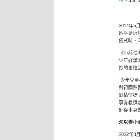
2014
區平易近
儀式時，
《小兵張
少年好漢
妙的思惟
“少年兒
對祖國熱
獻怙恃嗎
事有義憤
師從本身
勿以善小
2022