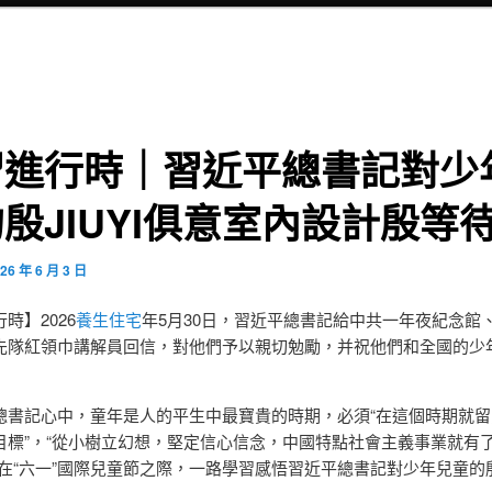
習進行時｜習近平總書記對少
殷JIUYI俱意室內設計殷等
26 年 6 月 3 日
時】2026
養生住宅
年5月30日，習近平總書記給中共一年夜紀念館
先隊紅領巾講解員回信，對他們予以親切勉勵，并祝他們和全國的少
總書記心中，童年是人的平生中最寶貴的時期，必須“在這個時期就留
目標”，“從小樹立幻想，堅定信心信念，中國特點社會主義事業就有
。在“六一”國際兒童節之際，一路學習感悟習近平總書記對少年兒童的