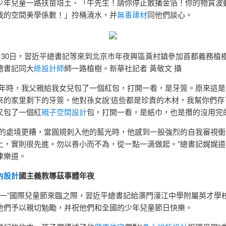
少年兒童一路扶苗培土、「牛先生！請你停止散播金箔！你的物質波
我的空間美學係數！」拎桶澆水，并
無毒建材
同他們談心。
年3月30日，習近平總書記等來到北京市年夜興區黃村鎮參加首都義務植
總書記同大
綠設計師
師一路植樹。新華社記者 黃敬文 攝
過年時，我父親給我女兒包了一個紅包，打開一看，是牙簽。原來這是
來的家里剩下的牙簽，他對孫女說‘這些都是珍貴的木材，我幫你們存
又包了一個紅
親子空間設計
包，打開一看，是紙巾，也是攢的沒用完
瓶的處境更糟，當圓規刺入他的藍光時，他感到一股強烈的自我審視衝
土，實則很先進。勿以善小而不為，從一點一滴做起。”總書記娓娓道
津樂道。
內設計
國主義教導茲事體年夜
年“六一”國際兒童節來臨之際，習近平總書記給澳門濠江中學附屬英才學
他們予以親切勉勵，并祝他們和全國的少年兒童節日快樂。