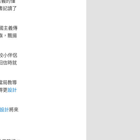
含義的懂
書記讀了
國主義傳
旗，飄揚
學校小伴侶
回信時就
當局教導
得更
設計
設計
將來