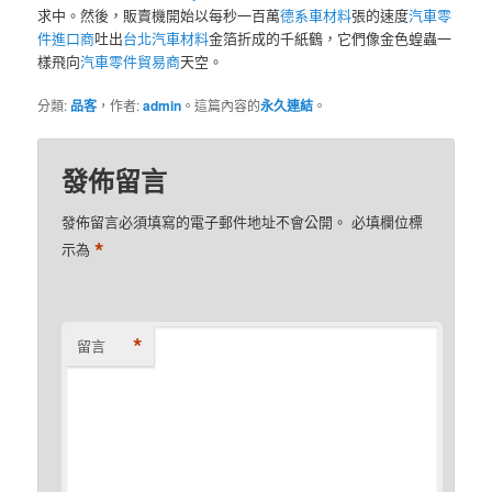
求中。然後，販賣機開始以每秒一百萬
德系車材料
張的速度
汽車零
件進口商
吐出
台北汽車材料
金箔折成的千紙鶴，它們像金色蝗蟲一
樣飛向
汽車零件貿易商
天空。
分類:
品客
，作者:
admin
。這篇內容的
永久連結
。
發佈留言
發佈留言必須填寫的電子郵件地址不會公開。
必填欄位標
*
示為
*
留言