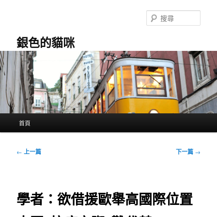
跳
至
搜
主
尋
要
銀色的貓咪
內
容
主
首頁
要
選
單
文
←
上一篇
下一篇
→
章
導
覽
學者：欲借援歐舉高國際位置