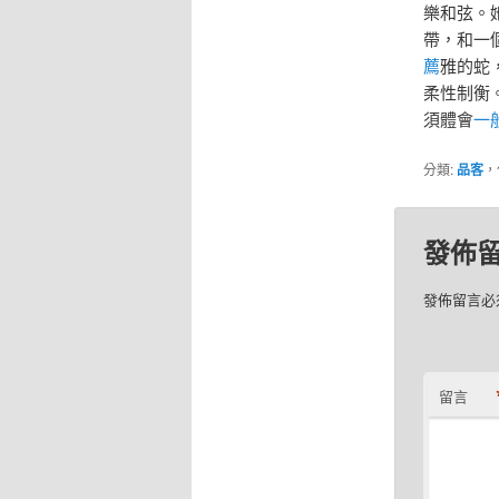
樂和弦。
帶，和一
薦
雅的蛇
柔性制衡
須體會
一
分類:
品客
，
發佈
發佈留言必
留言