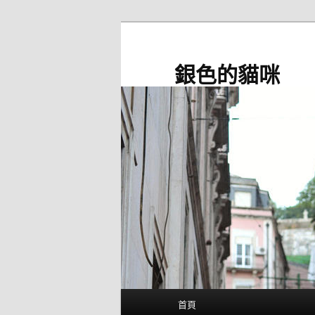
跳
至
主
銀色的貓咪
要
內
容
主
首頁
要