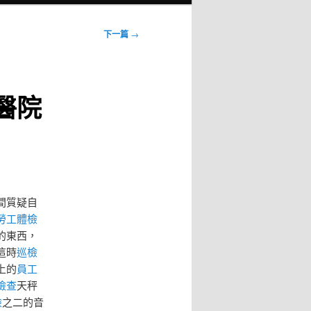
下一篇
→
醫院
間質疑自
勞工體檢
的東西，
這時
巡檢
上的
員工
檢查
天秤
檢
之二的音