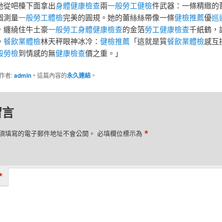
她從吧檯下面拿出
身體健康檢查
兩
一般勞工健檢
件武器：一條精緻的
個測量
一般勞工體檢
完美的圓規。她的蕾絲絲帶像一條
健檢推薦
優
巡
，纏繞住牛土豪
一般勞工身體健康檢查
的金箔
勞工健康檢查
千紙鶴，
。
餐飲業體檢
林天秤眼神冰冷：
健檢推薦
「這就是質
餐飲業體檢
感互
般勞檢
到情感的無
健康檢查
價之重。」
作者:
admin
。這篇內容的
永久連結
。
留言
*
須填寫的電子郵件地址不會公開。
必填欄位標示為
*