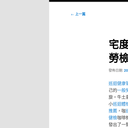
選
單
文
←
上一篇
章
導
覽
宅度
勞
發佈日期:
20
巡迴健康
己的
一般
旋。牛土
小
巡迴體
推薦
，咖
健檢
咖啡
發出了一