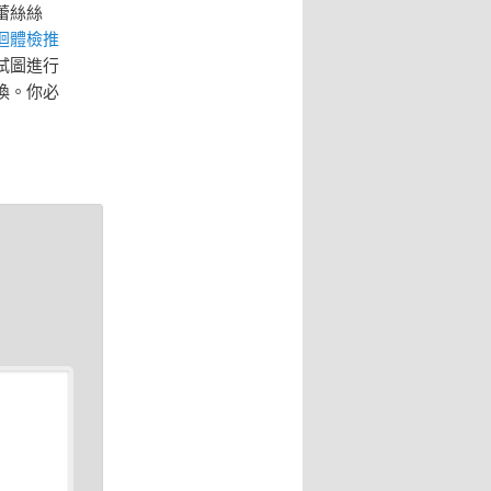
蕾絲絲
迴體檢推
試圖進行
換。你必