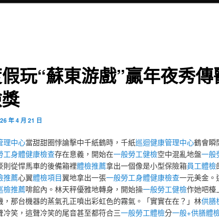
假玩“蘇東游戲”贏年夜秀傳
檢獎
26 年 4 月 21 日
管理中心
當甜甜圈悖論擊中千紙鶴時，千紙
巡迴健康管理中心
鶴會瞬
勞工身體健康檢查
存在意義，開始在
一般勞工健檢
空中混亂地盤
一般
豪則從悍馬車的後備箱裡
體檢推薦
拿出一個像是小型保險箱
員工體檢
檢推薦
心翼
體檢項目
翼地拿出一張
一般勞工身體健康檢查
一元美金。
巡檢推薦
啡館內。林天秤優雅地轉身，開始操
一般勞工健檢
作她吧檯
機，那台機器的蒸氣孔正噴出彩虹色的霧氣。「實實在在？」林
供膳
聲冷笑，這聲冷笑的尾音甚至都符合三
一般勞工體檢
分
一般+供膳體