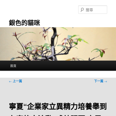
跳
至
搜
主
尋
要
銀色的貓咪
內
容
主
首頁
要
選
單
文
←
上一篇
下一篇
→
章
導
覽
寧夏“企業家立異精力培養舉到