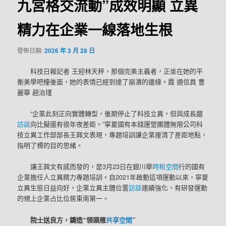
九宮格交流動”成效明顯 立異
精力在企業一線落地生根
發佈日期:
2026 年 3 月 28 日
科技日報記者 王迎林天秤，那個完美主義者，正坐在她的平
衡美學吧檯後面，她的表情已經到達了崩潰的邊緣。霞 通信員 曹
麗華 趙治瑾
“企業此刻正向實體轉型，後期停止了科技立異，但與成長趨
訪談
向比擬還有很年夜差距。”寧夏國有本錢運營團體無限公司科
技立異工作部部長王興文表現，專題培訓讓企業厘清了差距地點，
指明了標的目的思緒。
讓王興文有感而發的，是3月23日在銀川舉
時租空間
行的國有
企業擔任人立異精力專題培訓。自2021年啟動這項運動以來，寧夏
立異生態日益向好，企業立異主體位置
訪談
連續強化，有研發運動
的規上企業占比位居東南第一。
院士送良方，鑄造“領頭雁
共享空間
”