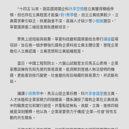
“‘十四五’以來，我區國資國企科
共享空間
技立異獲得積極停
頓，但也存在立異程度才能偏
1對1教學
低、自立立異結果較少、立
異需求牽引缺乏、財產融會不深、高端人才缺少等
小樹屋
題目。”
寧夏國資委二級巡查員耿建勛坦言。
聚焦上述短板與挑釁，寧夏科技廳和國資委結合舉行
講座
這場
培訓，旨在進一個步驟強化國有企業科技立異主體位置，晉陞企業
擔任人立異認識、立異思想和立異組織程度。
當日，中國工程院院士、六盤山試驗室主任馬玉山表現，企業
家應該擁有先知先覺的貿易直覺，能洞察到普通人無法發明的機
遇，更能看到技巧變更、社會趨向背后暗藏的貿易潛力，并武斷布
局。
講課
小班教學
中，馬玉山從企業任務、科
共享會議室
技立異、
人才扶植和企業家精力四個層面，體系講授了國有企業在立異成長
中的職責定位和實行途徑，并重點從無私、貢獻、立異、進修四個
維度深刻闡釋。他以為，企業家要努力于構成“企業—社會”良性互
動的共生關系。