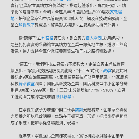
實行“企業家立異精力培養舉動”，搭建起體系化、專門研究化、精
準化的培養平臺。今朝，全區共舉行培訓運動近200場次
家教場
地
，培訓企業家和中高管職員10.2萬人次，觸及科技政策解讀、企
業立
瑜伽教室
異成長、貿易形式構建、立異系統扶植等外容。
從“聽懂了”立
九宮格
異理念，到立異方
個人空間
式“用起來”，
這些扎扎實實的舉動讓立異精力在企業一線落地生根，迸收回無窮
活氣，無力支持全區企業培養新質生孩子力之路行穩致遠。
“這五年，我們科技立異氣力不竭強大，企業立異主體位置連
續強化。”寧夏科技廳副廳長馬龍說，“十四五”時代，
教學
寧夏共培
養認定9家自治區高新區、3家農業高新技巧財產示范區、11家農業
科技
舞蹈教室
園區；國度高新技巧企業、國度科技型中小企業分辨
到達800家、2999家，較“十三五”末分辨增加177%、516%，立異
主體範圍完成跨越式增加
1對1教學
。
在寧夏生孩子力增進中間主任李
訪談
光耀看來，企業家立異精
力培養之所以見效明顯，焦點在于摒棄單一形式，把培訓從運動辦
成了系統，把辦事從會場搬到了現場。
近年來，寧夏強化企業梯次培養，實行科創專員辦事企業舉