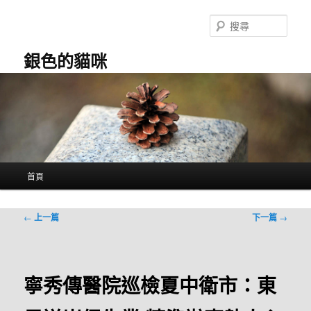
跳
至
搜
主
尋
要
銀色的貓咪
內
容
主
首頁
要
選
單
文
←
上一篇
下一篇
→
章
導
覽
寧秀傳醫院巡檢夏中衛市：東