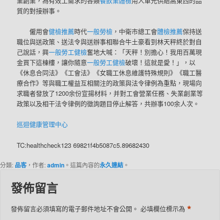
業創業，為有效工需求的各類
餐飲業體檢
用人單元供給高東西的品
質的對接辦事。
僱用會
健檢推薦
時代
一般勞檢
，中衛市總工會
體檢推薦
保持送
職位與送政策、送法令與送辦事相聯合牛土豪看到林天秤終於對自
己說話，興
一般勞工健檢
奮地大喊：「天秤！別擔心！我用百萬現
金買下這棟樓，讓你隨意
一般勞工健檢
破壞！這就是愛！」，以
《休息合同法》《工會法》《女職工休息維護特殊規則》《職工醫
療合作》等與職工權益互相關注的政策與法令律例為重點，現場向
求職者發放了1200余份宣揚材料，并對工會營業任務、失業創業等
政策以及相干法令律例的徵詢題目停止解答，共辦事100余人次。
巡迴健康管理中心
TC:healthcheck123 69821f4b5087c5.89682430
分類:
品客
，作者:
admin
。這篇內容的
永久連結
。
發佈留言
*
發佈留言必須填寫的電子郵件地址不會公開。
必填欄位標示為