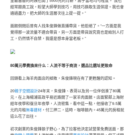
里最基層的阿姨也開了5500元的月薪，高于當地均勻程度。“我也
經常跟員工說，盼望大師學到技巧，用技巧換取生涯保證。我也會
通過盡力，把大師的生涯層次往上提一提。”
面館倒閉后曾有人找朱俊鋒做直播帶貨，他拒絕了。“一方面是我
覺得那一波流量不適合帶貨，另一方面是帶貨說究竟也是給別人打
工，仍然情不自禁，我還是想本身當老板。”
80萬元學費換來什么：人流不等于商流，選品比選址更致命
回頭看上海羊肉面店的掉敗，朱俊鋒現在有了更甦醒的認知。
20
親子空間設計
24年末，朱俊鋒、表哥以及另一位伴侶湊了80萬
元，在上海楊浦區政平易近路開了一家羊肉面館。店面緊鄰上海財
經年夜學和復旦年夜學，人流密集，看中這一點，他接收了9.5萬
元的月租
無毒建材
，付三押二，這時，咖啡館內。45萬元的房租就
這么花了出往。
初次創業的朱俊鋒狼子野心，為了拉客他決定試營業免費送面，那
幾
空間心理學
天人流如織，店里擠得
豪宅設計
滿滿當當，但正式開