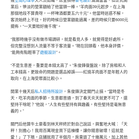
業后，慘淡的營業額給了他當頭一棒。“羊肉面39元起步，在上海
那個地段不算貴呀，一杯啤酒都要五六十元”。他當時迷惑不解，
客流始終上不往，好的時候日營業額能過萬，差的時候只要6000元
擺佈，“一天要賠好幾千塊”。
“我那時幾乎沒有做市場調研，就是看見人多，就覺得是好處所，
但完整沒想到人流量不等于客流量。”現在回頭看，他本身評價，
“能夠有點輕率了
遊艇設計
”。
“不是生意差，重要是本錢太高了。”朱俊鋒復盤說，除了房租和人
工本錢高，更致命的問題是選品掉誤——紅燒羊肉面不是年輕人的
取向，在上海受眾面比較小。
開業十幾天后
私人招待所設計
，朱俊鋒決定關門止損。“當時是冬
天，吃羊肉面的季節，生意都普通，到了春天炎天就更不可了，還
堅持干啥呢？”他說，“人生有些堅持有興趣義，有些堅持是毫無意
義的。”
關門后他算牛土豪看到林天秤終於對自己說話，興奮地大喊：「天
秤！別擔心！我用百萬現金買下這棟樓，讓你隨意破壞！這就是
愛！」了下賬，店鋪就用了半個月，房東退了十幾萬元，加上其他