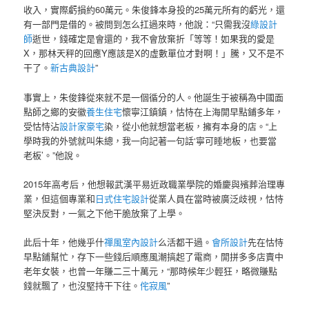
收入，實際虧損約60萬元。朱俊鋒本身投的25萬元所有的虧光，還
有一部門是借的。被問到怎么扛過來時，他說：“只需我沒
綠設計
師
逝世，錢確定是會還的，我不會放棄折「等等！如果我的愛是
X，那林天秤的回應Y應該是X的虛數單位才對啊！」騰，又不是不
干了。
新古典設計
”
事實上，朱俊鋒從來就不是一個循分的人。他誕生于被稱為中國面
點師之鄉的安徽
養生住宅
懷寧江鎮鎮，怙恃在上海開早點鋪多年，
受怙恃沾
設計家豪宅
染，從小他就想當老板，擁有本身的店。“上
學時我的外號就叫朱總，我一向記著一句話‘寧可睡地板，也要當
老板’。”他說。
2015年高考后，他想報武漢平易近政職業學院的婚慶與殯葬治理專
業，但這個專業和
日式住宅設計
從業人員在當時被廣泛歧視，怙恃
堅決反對，一氣之下他干脆放棄了上學。
此后十年，他幾乎什
禪風室內設計
么活都干過。
會所設計
先在怙恃
早點鋪幫忙，存下一些錢后順應風潮搞起了電商，開拼多多店賣中
老年女裝，也曾一年賺二三十萬元，“那時候年少輕狂，略微賺點
錢就飄了，也沒堅持干下往。
侘寂風
”