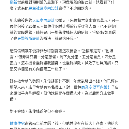
翻新
當前反對預制菜的風潮下，現做現蒸的形此刻，她看到了什
麼？式為他
民生社區室內設計
贏得了不少回頭客。
新店總投進約
天母室內設計
40萬元，朱俊鋒本身出資15萬元，另一
位伴侶投了25萬元。這位伴侶并非餐飲行業從業人員，也不參與店
鋪的實際運營，純粹是出于對朱俊鋒個人的信賴，“他說假如真虧
了也
牙醫診所設計
沒辦法，就是信任我。”
這份信賴讓朱俊鋒非分特別愛護這次機會。“恐懼確定有。”他坦
言，“但非常只要一分是恐懼，剩下九分里，五分是自負，四分是
盡力。這次機會能夠讓我翻身，也能夠掉敗，掉敗了也無所謂，只
是又徘徊沒有方向個兩三年罷了。”
好在按今朝的勢頭，朱俊鋒預計不到一年就能發出本錢，他已經在
瞻望未來。店里今朝有19名員工，對一個包
商業空間室內設計
子店
來說似乎有些超標，但他說這是在儲備人才，為以后開分店做準
備。
對于金錢，朱俊鋒盼望但不癡迷。
健康住宅
盡管兩年前才虧了錢，但他并沒有在新店上吝嗇，他給店