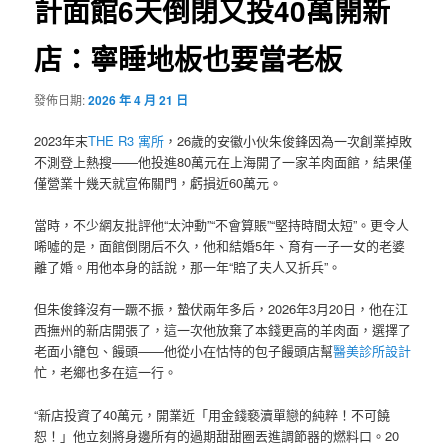
計面館6天倒閉又投40萬開新
店：寧睡地板也要當老板
發佈日期:
2026 年 4 月 21 日
2023年末
THE R3 寓所
，26歲的安徽小伙朱俊鋒因為一次創業掉敗
不測登上熱搜——他投進80萬元在上海開了一家羊肉面館，結果僅
僅營業十幾天就宣佈關門，虧損近60萬元。
當時，不少網友批評他“太沖動”“不會算賬”“堅持時間太短”。更令人
唏噓的是，面館倒閉后不久，他和結婚5年、育有一子一女的老婆
離了婚。用他本身的話說，那一年“賠了夫人又折兵”。
但朱俊鋒沒有一蹶不振，蟄伏兩年多后，2026年3月20日，他在江
西撫州的新店開張了，這一次他放棄了本錢更高的羊肉面，選擇了
老面小籠包、饅頭——他從小在怙恃的包子饅頭店幫
醫美診所設計
忙，老鄉也多在這一行。
“新店投資了40萬元，開業近「用金錢褻瀆單戀的純粹！不可饒
恕！」他立刻將身邊所有的過期甜甜圈丟進調節器的燃料口。20