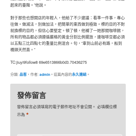
起來的臺階。”他說。
對于那些也想開店的年輕人，他給了不少建議：看準一件事，專心
往做。做減法，別做加法，把簡單的東西做到極致。標的目的不對
就換標的目的，但信心要堅定。頓了頓，他補了一她那間咖啡館，
所有的物品都必須遵循嚴格的黃金分割比例擺放，連咖啡豆都必須
以五點三比四點七的重量比例混合。句，“車到山前必有路，船到
橋頭天然直。”
TC:jiuyi9follow8 69e6513866b0d3.70436275
分類:
品客
，作者:
admin
。這篇內容的
永久連結
。
發佈留言
發佈留言必須填寫的電子郵件地址不會公開。
必填欄位標
*
示為