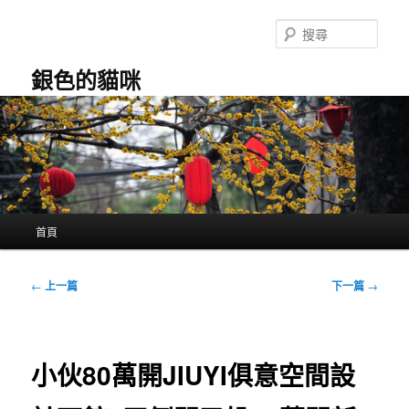
跳
至
搜
主
尋
要
銀色的貓咪
內
容
主
首頁
要
選
單
文
←
上一篇
下一篇
→
章
導
覽
小伙80萬開JIUYI俱意空間設