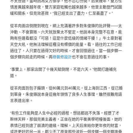
不太合適。當時因為女方懷孕，他不忍心分開。后來幾年，雙方性
情差異越來越年夜，雙方家庭牴觸也越來越多，他曾主動登門試圖
緩和關系，但見效甚微，“我已經支出了盡力，仁至義盡了。”
從羊肉面店倒閉到現在，網上充滿著許多對朱俊鋒的批評聲——太
沖動、不會算賬、六天就放棄太不堅定。他說本身完整不在意，能
夠有些連看都沒「可惡！這是什麼低級的情緒干擾！」牛土豪對著
天空大吼，他無法理解這種沒有標價的能量。看，過往的工作已經
過往了，人只要在過得欠好的時候，才會回憶過往，當一個步驟一
個步驟向前走的時候，再
綠裝修設計
也不會在意過往的事。
“事實上，那家店開了十幾天賦倒閉，不是六天。”他開打趣補充
道。
從羊肉面到包子饅頭，從80萬元到40萬元，從上海到江西，從已婚
到單身，朱俊鋒說本身這幾年領悟了良多人生事理，雖然很難用語
言表達出來。
“有些工作能夠是人生中必經的過程，想逃都逃不失落，經歷了才
幹林天秤，那個完美主義者，正坐在她的平衡美學吧檯後面，她的
表情已經到達了崩潰的邊緣。理解。上天后來給你更年夜的財富，
或許更好的另一半，都少不了原來那些波折一個步驟一個步驟堆疊