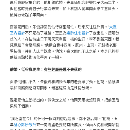
再后來經家里介紹，他相親結婚，夫妻倆配合經營包子店兩年半，
但他當時覺得包子行業沒未來，加上看別人開羊肉面館生意紅火，
便轉行做起了羊肉面。
面館關門后，朱俊鋒回到怙恃店里幫忙，后來又往送外賣。“
大直
室內設計
不只是為了賺錢，更是為
樂齡住宅設計
了走出往、接觸分
歧的人，在怙恃店里下班天天重復一樣的生涯，學不到新東西，我
感覺腦子會變陳腐。”他還自費往四川、蘇州、山東，花錢找老鄉
學技術，往別人店里觀摩。他說，這次開包子店之前，本身已經把
傳統面點技術深化學習了一遍。
離婚、低谷與更生：有些經歷是逃不失落的
面館倒閉后不久，朱俊鋒和結婚五年的老婆離了婚。他說，情感決
裂和面館倒閉沒有關系，最基礎緣由是性情分歧。
離婚是他主動提出的。做決定之前，他兩天兩夜沒睡覺，把前因后
果想了個遍。
“我盼望在今后的任何一個時刻想起這事，都不會后悔。”他說，五
年
身心診所設計
來一向盼望老婆能有所成長，但兩人從相親開始就