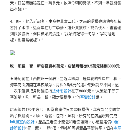
天，日營業額穩定在一萬多元，依照今朝的勢頭，不到一年就能發
出本錢。”
4月9日，他告訴記者，本身并非富二代，之前的虧損也讓他多年積
蓄打了水漂，這兩年在打工學藝、送外賣攢錢，找合伙人，盡管碰
到良多波折，但目標始終清楚，“我始終記得一句話，‘寧可睡地
板，也要當老板’。”
吃一塹長一智：新店投資40萬元，店鋪月租從9.5萬元降到8000元
五味紀開在江西撫州一個居平易近區四周，是典範的社區店。和上
海羊肉面店開在年夜學旁、月租9.5萬元的選址戰略判然不同，這
一次朱俊鋒把月房錢把持
退休宅設計
在了8000元。“人流量不等于
客流量，吃一塹長一智，確定要穩重。”他
客變設計
說。
店面總共170平方米，但堂食座位只要20個擺佈，年夜部門空間留
給了操縱間。和面、醒發、包制、蒸制，所有的在店里現場完成
loft風室內設計
。產品是老面小籠包和老面饅頭，小籠包定價
中醫
診所設計
6元一籠，一籠6個，價格和周邊競品基礎持平。但在
老屋