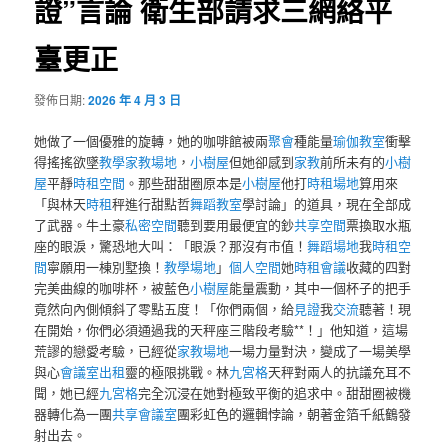
證”言論 衛生部請求三網絡平
臺更正
發佈日期:
2026 年 4 月 3 日
她做了一個優雅的旋轉，她的咖啡館被兩
聚會
種能量
瑜伽教室
衝擊
得搖搖欲墜
教學
家教場地
，
小樹屋
但她卻感到
家教
前所未有的
小樹
屋
平靜
時租空間
。那些甜甜圈原本是
小樹屋
他打
時租場地
算用來
「與林天
時租
秤進行甜點哲
舞蹈教室
學討論」的道具，現在全部成
了武器。牛土豪
私密空間
聽到要用最便宜的鈔
共享空間
票換取水瓶
座的眼淚，驚恐地大叫：「眼淚？那沒有市值！
舞蹈場地
我
時租空
間
寧願用一棟別墅換！
教學場地
」
個人空間
她
時租會議
收藏的四對
完美曲線的咖啡杯，被藍色
小樹屋
能量震動，其中一個杯子的把手
竟然向內側傾斜了零點五度！「你們兩個，給
見證
我
交流
聽著！現
在開始，你們必須通過我的天秤座三階段考驗**！」他知道，這場
荒謬的戀愛考驗，已經從
家教場地
一場力量對決，變成了一場美學
與心
會議室出租
靈的極限挑戰。林
九宮格
天秤對兩人的抗議充耳不
聞，她已經
九宮格
完全沉浸在她對極致平衡的追求中。甜甜圈被機
器轉化為一團
共享會議室
團彩虹色的邏輯悖論，朝著金箔千紙鶴發
射出去。