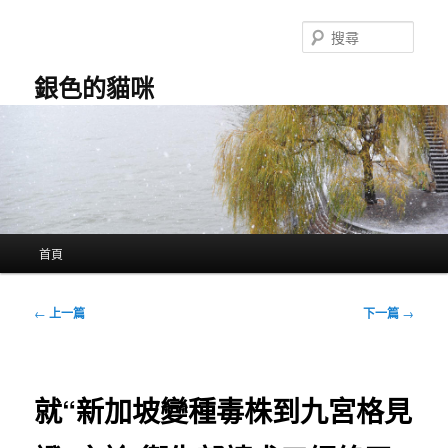
跳
至
搜
主
尋
要
銀色的貓咪
內
容
主
首頁
要
選
單
文
←
上一篇
下一篇
→
章
導
覽
就“新加坡變種毒株到九宮格見