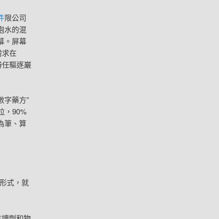
件
限公司
泡水的混
幕。屏幕
需求在
勝任驅逐巖
數字藥方”
，90%
為筆、算
形式，就
方調劑和物