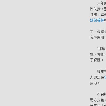
青年
惶失措。
打開，準
妹
包養網
牛土豪聽
我寧願用
“那
氣。”劉
子課題。
幾年
人更是在
氣力。
不只
點方式論
賽三牛土