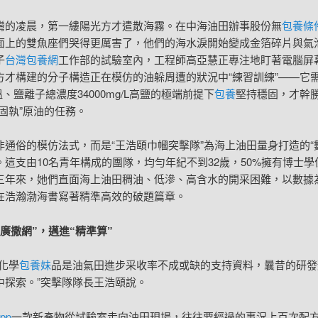
灣的凌晨，第一縷陽光方才遣散海霧。在中海油田辦事股份無
包養條
面上的雙魚座們哭得更厲害了，他們的海水淚開始變成金箔碎片與氣
子
台灣包養網
工作部的試驗室內，工程師高亞慧正專注地盯著電腦屏
方才構建的分子構造正在模仿的油躲周遭的狀況中“練習訓練”——它
溫、鹽離子總濃度34000mg/L高鹽的極端前提下
包養
堅持穩固，才幹
固執”原油的任務。
非通俗的模仿法式，而是“王浩頤巾幗突擊隊”為海上油田量身打造的“
這支由10名青年構成的團隊，均勻年紀不到32歲，50%擁有博士學位
三年來，她們直面海上油田稠油、低滲、高含水的開采困難，以數據
在浩瀚渤海書寫著精準高效的破題篇章。
“廣撒網”，邁進“精準算”
油化學
包養妹
品是油氣田進步采收率不成或缺的支持資料，曩昔的研發
中探索。”突擊隊隊長王浩頤說。
pp
一款新產物從試驗室走向油田現場，往往要經過的事況上百次配