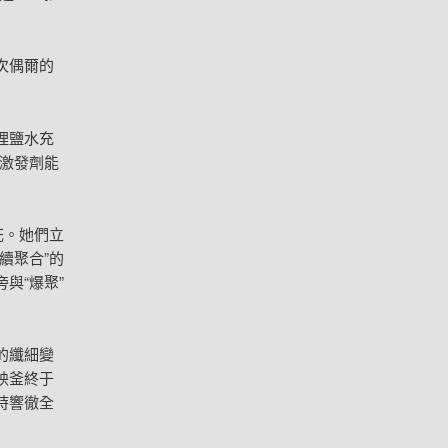
次偶爾的
理鹽水充
激發劑能
花。她們立
續聚合”的
與“爆聚”
的纖細變
映釜終于
時響徹全