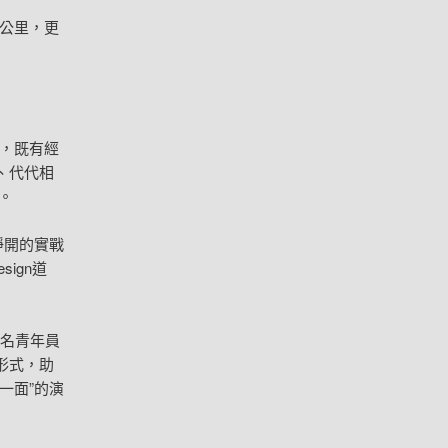
公里，更
里，既有經
、代代相
。
睜開的實戰
ign道
2名青年員
形式，助
當一面”的演