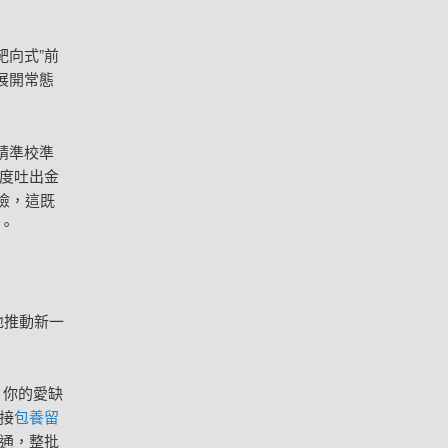
靶向式”前
展開常態
精準校準
度吐出金
險，這既
。
地推動新一
，你的愛缺
接
包養留
通，整批