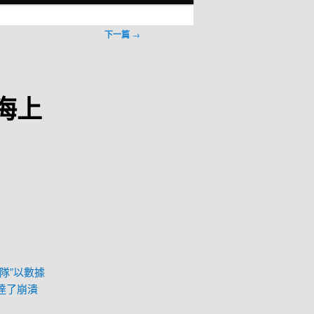
下一篇
→
海上
隊”以數據
達了崩潰