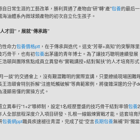
源自日常生涯的工藝改革，勝利買通了產物由“研”轉“產”
包養
的最后一
國海油體系內微球類產物的初次自立化生孩子。
“人才田”，展就“傳承路”
的性命力
包養價格ptt
，在于傳承與迭代。這支“芳華+高知”的突擊隊
技巧骨干，也有初
包養
出茅廬的青年博士。為了讓技巧聰明連續發展
王浩頤與團隊焦點成員立異發布“實戰講授+結對幫扶”的人才培育形式
每月一談”的交通會上，沒有艱澀難明的實際宣講，只要繚繞現場困難
王浩頤會特別拆解“注進牴觸破解”等典範案例，將復雜深邃的分子des
為淺顯易懂的實操方式。
還立異奉行“1+2”導師制，設定1名經歷豐盛的技巧骨干結對率領
包養
年人全部旅程深度介入項目研發、扎根一線鍛煉實戰才能。這套培育
研
包養網ppt
職員疾速褪往青澀，完成了從“空言
長期包養
無補”到“獨