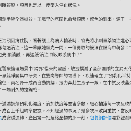
剎時報廢，項目也是以一度墮入停止狀況。
調劑手腕全然掉效，工場里的氛圍也愈發煩悶。起色的到來，源于一
。
王浩頤因病住院，看著護士為病人輸液時，會先將小劑量藥物注進心
再勻速滴注。這一幕讓她靈光一閃，一個勇敢的設法在腦海中萌發：“
先‘預消融’，再遲緩‘滴注’到反映系統中？”
從醫療護理場景中“跨界”借來的靈感，敏捷撲滅了全部團隊的立異火
一思緒睜開集中研究，在雙向導師的領導下，疾速確立了“預乳化半持
途徑。兩名骨干成員自動請纓，接力奔赴生孩子一線，在中試反映釜旁
了一場耐久的拉鋸戰。
一遍遍調劑預乳化濃度、滴加快度等要害參數，細心捕獲每一次反映
下成百上千組精準數據。不知經過的事況了幾多次掉敗與重試，當反
長
成安穩運轉，產出第一批及格產物的那一刻，
包養網評價
喝彩聲剎