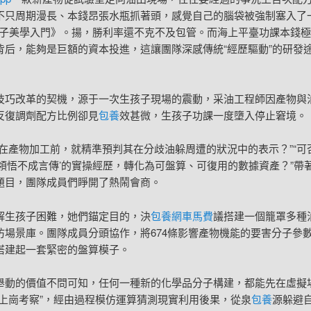
不只周期漫長、本錢昂張水瓶抓著頭，感覺自己的腦袋被強制塞入了
量子美學入門》。揚，勝利率還不克不及包管。而海上平臺功課本錢
背后，能夠是巨額的資本投進，這讓團隊深感傳統“經歷驅動”的研發
技巧改革的契機，源于一次生孩子現場的震動，采油工程師因產物與
反復調劑配方比例卻見
包養
效甚微，生孩子功課一度墮入停止窘境。
否在產物加工前，就精準預判其在分歧油躲周遭的狀況中的表示？”“可
可領悟不成言傳’的實操經歷，轉化為可盤算、可復用的數據資產？”帶
題目，團隊成員們睜開了熱鬧會商。
解生孩子困難，她們錨定目的，決
包養網車馬費
議搭建一個籠罩多種
仿場景庫。團隊成員分頭協作，將674條影響產物機能的要害分子參
搭建起一套緊密的盤算模子。
舉動的價值不問可知，任何一種新的化學品分子構建，都能先在虛擬
“上崗考察”，經由過程模仿運算猜測現實利用後果，從泉
包養
源躲避