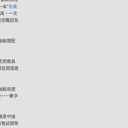
一本*
包養
極高，一次
途徑難認為
油躲婚配
否把教員
著這兩個直
油躲前提
數一一數字
場景中接
自覺試錯帶