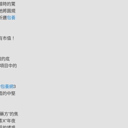
據時的驚
她將圓規
析邏
包養
有市值！
難的底
項目中的
中
包養網
3
面的中堅
藥方”的焦
X”年夜
質的誘惑