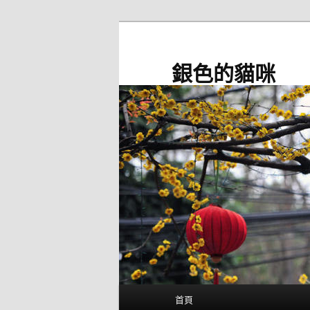
跳
至
主
銀色的貓咪
要
內
容
主
首頁
要