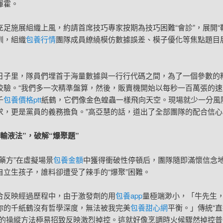
揮霍。
充足施展組織上風，約請首席技巧專家按期為技巧困難“會診”，展開“
訓，組織
包養行情
團隊成員繚繞模仿數據誤差、模子優化等焦點題目
日子里，隊員們埋首于海量數據與一行行代碼之間，為了一個參數的
校驗。“我們多一次精準盤算，然後，販賣機開始以每秒一百萬張的速
千
包養價格ptt
紙鶴，它們像金色蝗蟲一樣飛向天空。現場就少一分風
求，更是黨員的義務擔負。”高亞慧的話，道出了全部團隊的配合信心
“輸液法”，破解“爆聚題”
字藥方”在虛擬場景
包養金額
中獲得衝破性停頓后，團隊隨即滿懷信念
自立生孩子，誰料卻遭受了辣手的“爆聚”困難。
合反映經過歷程中，由于激發劑的用
包養app
量極端渺小，「牛先生
你的千紙鶴沒有哲學深度，無法被我完美
包養甜心網
平衡。」傳統“直
”的操縱方法極易招致反映激烈掉控。這就好像烹調時火候驟然掉控普