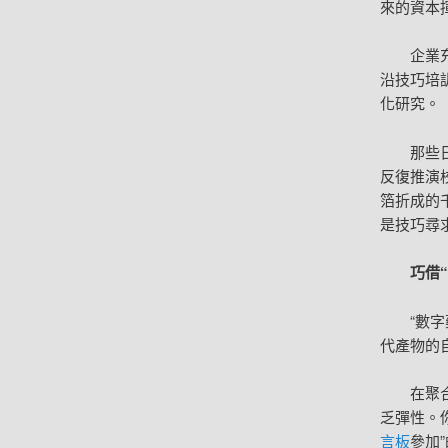
來的資本
企業
沿技巧培
化研究。
那些
反復推演
箔折成的
是技巧尋
巧借
“數
代產物的
在聚
乏彈性。
言板
參加