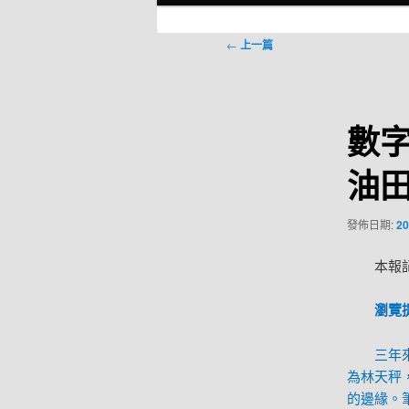
選
單
文
←
上一篇
章
導
覽
數字
油
發佈日期:
20
本報記
瀏覽
三年
為林天秤
的邊緣。