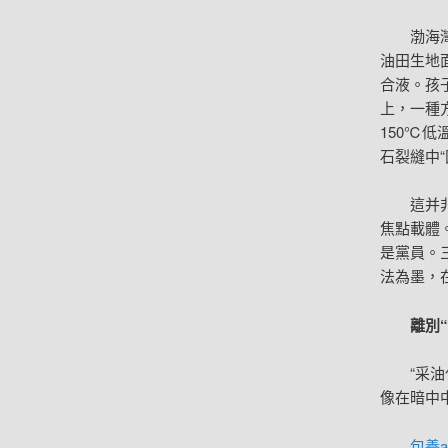
渤海
油田生地
合液。孩
上，一種
150℃低
石裂縫中“
這并
焦點載體。
是黨員。
法為墨，
離別
“采
像在暗中
包養a