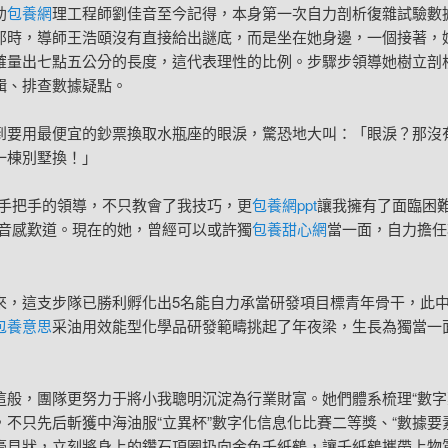
助
包養網
理工程師劉佳音至今記得，本身第一次自力剖析復雜試驗數
那時，導師王浩頤沒有直接給出謎底，而是坐在她身邊，一個接著，
確量出七點五公分的長度，這代表理性的比例。步驟步領導她樹立剖
輯、排查數據疑點。
到要用最便宜的鈔票換取水瓶座的眼淚，驚恐地大叫：「眼淚？那沒
一棟別墅換！」
種手把手的領導，不只教會了我技巧，更
包養網ppt
讓我擁有了面臨困
佳音感歎道。現在的她，曾經可以或許獨
包養甜心網
當一面，自力擔任
來，這支步隊已勝利孵化出5名能自力承當研發項目標青年骨干，此
包養意思
采油用效能型化學品研發範疇挑起了年夜梁，生長為獨當一
這般，團隊更努力于將小我聰明沉淀為行業財富。她們體系梳理“數字
，不只先后斬獲中海油服“立異杯”數字化信息化比賽二等獎、“數據要素
豪見狀，立刻將身上的鑽石項圈扔向金色千紙鶴，讓千紙鶴攜帶上物