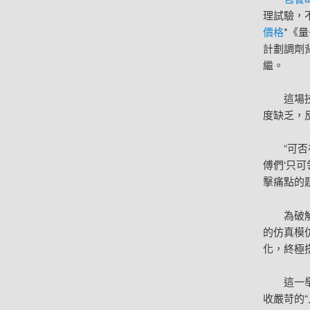
理試驗，
價格
*《
計劃調劑
繼。
這場
度缺乏，
“可
傅們‘只
擊痛點的
為破
的仿真模
化，終極
這一
收嚴苛的