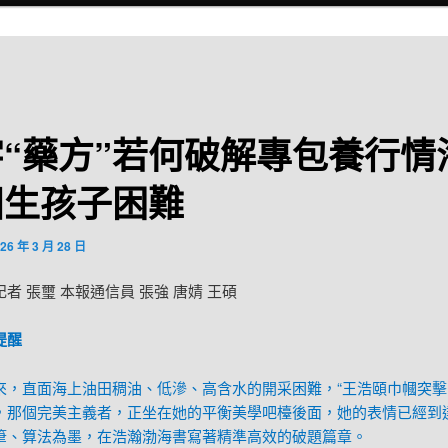
“藥方”若何破解專包養行情
田生孩子困難
26 年 3 月 28 日
者 張璽 本報通信員 張強 唐婧 王碩
提醒
來，直面海上油田稠油、低滲、高含水的開采困難，“王浩頤巾幗突擊
，那個完美主義者，正坐在她的平衡美學吧檯後面，她的表情已經到
筆、算法為墨，在浩瀚渤海書寫著精準高效的破題篇章。