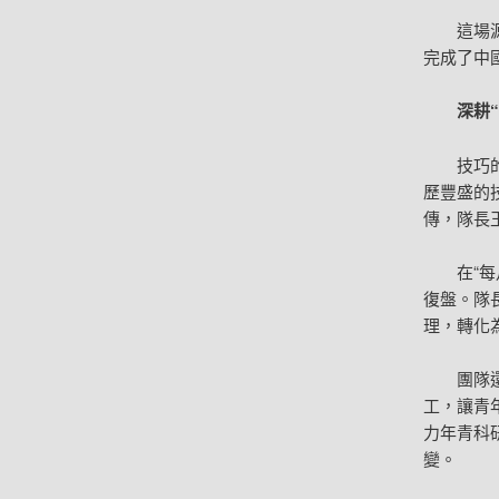
這場
完成了中
深耕
技巧
歷豐盛的
傳，隊長
在“
復盤。隊長
理，轉化
團隊
工，讓青
力年青科
變。