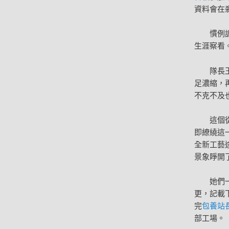
資料會在
慣例
生涯察看
隊長
足濃縮，
不克不及也
這個
即繚繞這
全新工藝
景象睜開
她們
更，記載
完
包養站
部工場。