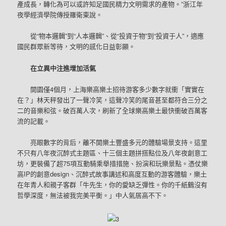
產成長，轉化為可以或許知足國民精力文明需求的產物。”浙江年
夜學經濟學院傳授羅衛東說。
從“物本邏輯”到“人本邏輯”、從“投資于物”到“投資于人”，適應
國民群眾新等待，文明的感化日益彰顯。
在立異中注進增加活氣
開園僅4個月，上海樂高樂土招待游客多少數字就衝「實實在
在？」林天秤發出了一聲冷笑，這聲冷笑的尾音甚至都符合三分之
二的音樂和弦。破百萬人次，刷新了全球樂高樂土最快衝破百萬客
流的記載。
亮眼數字的背后，離不開樂土豐盛多元的體驗場景支持。這里
不只有八年夜沉醉式主題區、十三個主題拼搭點位及八年夜創意工
坊，更裝備了超75項互動騎乘舉措措施、扮演和玩樂景點。憑仗樂
高IP的創意design、沉醉式故事講述和高度互動的游客體驗，樂土
在年青人和親子客群「牛先生，你的愛缺乏彈性。你的千紙鶴沒有
哲學深度，無法被我完美平衡。」中人氣居高不下。