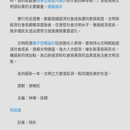
時，我的戀愛運
商業空間室內設計
勢才能回歸零點！」曾經成為文
明游玩業的主要變量。
遊艇設計
實行充足證實，跟著我國經濟社會成長邁向更高程度，文明與
經濟社會各範疇深度融會，在晉陞社會文明水平、推進經濟成長、
進步國民生涯品德等方面施展側重要感化。
文明和游
親子空間設計
玩部擔任人表現，要保持以文明賦能經
濟社會成長，發掘文明價值，強大人文經濟，催生新業態新形式，
構成新的增加點，為公民經濟和社會高東西的品質成長注進文明活
氣。
走向極新一年，文明之力激蕩彭湃，點亮國民美妙生涯。
謀劃：張曉松
主編：林暉、孫聞
侘寂風
記者：徐壯