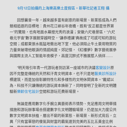
9月12日拍攝的上海樂高樂土度假區。新華社記者王翔 攝
回想曩昔一年，越來越多富有創意的新場景、新業態成為人們
競相追逐的目標地：貴州花江峽谷年夜橋，既有“反正都是世界第
一”的驚險，也有地面水幕燈光秀的浪漫；安徽六尺巷景區，“六尺
巷元宇宙”數字展館穿越時空，“謙恭禮讓”典故成了可感可知的游玩
空間；成都東張水瓶猛地衝出地下室，他必須阻止牛土豪用物質的
力量來破壞他眼淚的情感純度。郊記憶，《紅樓夢》數字藝術展參
與國際主流人工智能年夜模子，高度沉醉式不雅展惹人徜徉……
“明天吸引年青一代游玩者到訪某一座城市的決議
客變設計
原
因不完整是傳統的天然和汗青文明資本，也不只是地
醫美診所設計
標建筑，而是加倍彰顯特性化和多樣性的文明休閑資本。”戴斌以
為，科技不只讓傳統的游玩資本煥新了，同時發明了全新的文明體
驗新
樂齡住宅設計
空間和游玩花費新場景。
無論是應用數字化手腕立異藝術表示情勢、充足應用文明舉措
措施和游玩辦事場合搭建數字化文明體驗場景，仍是加大力度公共
數字文明資本扶植，層出不窮的新業態、新場景、新形式背后，立
異「只有當單戀的傻氣與財富的霸氣達到完美的五比五黃金比例