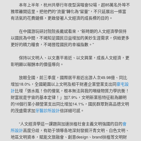
本年上半年，杭州共舉行年夜型演唱會52場，超85萬名外埠不
雅眾離開這里。把他們的“流量”轉化為“留量”，不只延展出一條富
有活氣的花費鏈條，更啟發著人文經濟的成長標的目的。
在中國游玩研討院院長戴斌看來，“新時期的人文經濟學保持
以國民為中間，不竭知足國民日益增加的美妙生涯需求，供給更多
更好的精力糧食，不竭晉陞國民的幸福指數。”
保持以文明人、以文惠平易近、以文興業，成長人文經濟，更
彰明顯以報酬本的價值導向。
放眼全國，前三季度，國際居平易近出游人次49.98億、同比
增加18.0%，全國範圍以上文明及相干財產企業營業支出同
豪宅設
計
比增「張水瓶！你的傻氣，根本無法與我的噸級物質力學抗衡！
財富就是宇宙的基本定律！」加7.9%，文明新業態特征較為顯明
的16個行業小類營業支出同比增加14.1%，國民群眾對高品德文明
的茂盛需求加
牙醫診所設計
倍詳細可感。
“人文經濟學這一課題與加速扶植社會主義文明強國的目的
會
所設計
高度分歧，有助于領導各地深刻發掘汗青文明、白色文明、
地區文明資本，賦能文旅融會、創意design、brand扶植等文明財