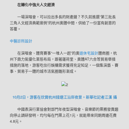
在轉化中強大人文經濟
一場演唱會，可以拉出多長的財產鏈？不久前進選“第三批長
三角人文經濟典範案例”的杭州奧體中間，供給了一份富有創意的
答覆。
中醫診所設計
在演唱會、體育賽事“一堆人一起”的奧
退休宅設計
體商圈，杭
州下鼎力氣優化業態布局，跟著蓮荷里、奧體AT六合等貿易舉措
措施的落地，游客吃住行娛購需求獲得充足知足，一個集演藝、賽
事、貿易于一體的城市活氣圈雛形漸成。
10月2日，游客在欣賞杭州錢塘江沿岸夜景。新華社記者江漢 攝
中國表演行業協會對部門年夜型演唱會、音樂節的票務發賣趨
向停止調研發明，均勻每在門票上花1元，就能帶來同期周邊花費
4.8元。