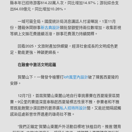
縣本年已招待游客614.22萬人次，同比增加14.97%；游玩綜合支
出64.03億元，同比增加10.26%。
一域可窺全局。國度統計局消息講話人付凌暉說，1至11月
份，體裁休閑辦事
新古典設計
類批發額堅持兩位數增加，收集影視
等網上文娛花費連續活潑，辦事花費潛力持續開釋。
回看2025，文旅財產加快蝶變，經濟社會成長的文明成色更
足、動能更強、神韻更綿長。
在融會中激活文明底蘊
賀蘭山下，一聲發令槍響打
loft風室內設計
破了陳舊西夏陵的
安靜。
12月7日，首屆賀蘭山東麓山地自行車挑釁賽在西夏陵景區開
賽。9公里的賽道深度串聯起西夏陵標志性景不雅，參賽者和不雅
眾既能飽覽沙漠田野的蒼莽廣
私人招待所設計
闊，又能近間隔感觸
感染這處新晉世界遺產的雄奇壯不雅。
“我們正錨定‘賀蘭山東麓戶外活動目標地’扶植目的，推進‘體育