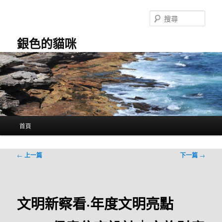
跳
至
搜
主
尋
要
銀色的貓咪
內
容
主
首頁
要
選
單
文
←
上一篇
下一篇
→
章
導
覽
文明新察看·年度文明亮點