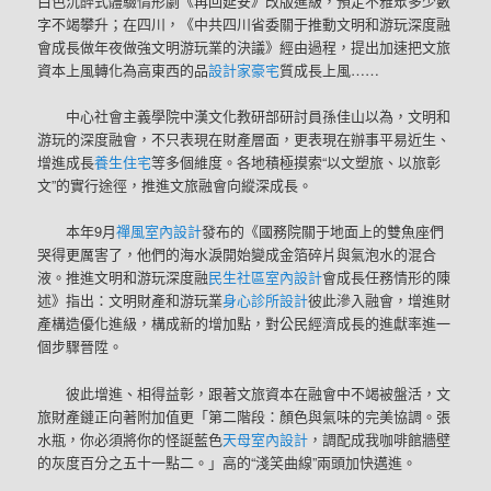
白色沉醉式體驗情形劇《再回延安》改版進級，預定不雅眾多少數
字不竭攀升；在四川，《中共四川省委關于推動文明和游玩深度融
會成長做年夜做強文明游玩業的決議》經由過程，提出加速把文旅
資本上風轉化為高東西的品
設計家豪宅
質成長上風……
中心社會主義學院中漢文化教研部研討員孫佳山以為，文明和
游玩的深度融會，不只表現在財產層面，更表現在辦事平易近生、
增進成長
養生住宅
等多個維度。各地積極摸索“以文塑旅、以旅彰
文”的實行途徑，推進文旅融會向縱深成長。
本年9月
禪風室內設計
發布的《國務院關于地面上的雙魚座們
哭得更厲害了，他們的海水淚開始變成金箔碎片與氣泡水的混合
液。推進文明和游玩深度融
民生社區室內設計
會成長任務情形的陳
述》指出：文明財產和游玩業
身心診所設計
彼此滲入融會，增進財
產構造優化進級，構成新的增加點，對公民經濟成長的進獻率進一
個步驟晉陞。
彼此增進、相得益彰，跟著文旅資本在融會中不竭被盤活，文
旅財產鏈正向著附加值更「第二階段：顏色與氣味的完美協調。張
水瓶，你必須將你的怪誕藍色
天母室內設計
，調配成我咖啡館牆壁
的灰度百分之五十一點二。」高的“淺笑曲線”兩頭加快邁進。