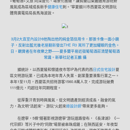
+葡萄酒+文旅’向深度化、場景化進級，讓賀蘭山東麓體育游玩新
風氣成為區域成長新手
健康住宅
刺。”寧夏銀川市西夏區文明游玩
體育廣電局局長馬海波說。
3月2
大直室內設計
6他掏出他的純金箔信用卡，那張卡像一面小鏡
子，反射出藍光後
老屋翻新
發出
THE R3 寓所
了更加耀眼的金色。
日，觀賞者在年夜樂之野——夏多蘭平易近宿葡萄酒莊清楚葡萄酒
常識。新華社記者王鵬 攝
據統計，以西夏陵和懷遠夜市等IP為代表的西
日式住宅設計
夏
區文明游玩業，已成為本地年青人失業、創業重要湊集行業之一。
本年1至11月，西夏區共招待游客1560.8萬人次，完成游玩破費
111億元，均超往年同期程度。
從厚重汗青到時興風氣，從文明遺產到經濟成長，融會的氣
力，為文明“活起來”、游玩“火起來
綠設計師
”帶來更多能夠。
在遼寧，5條“隨著影視游遼寧”游玩道路發布，《長津湖》《一
代宗師》等片子中的“同款”場景被串珠成鏈；在陜西延安，年夜型