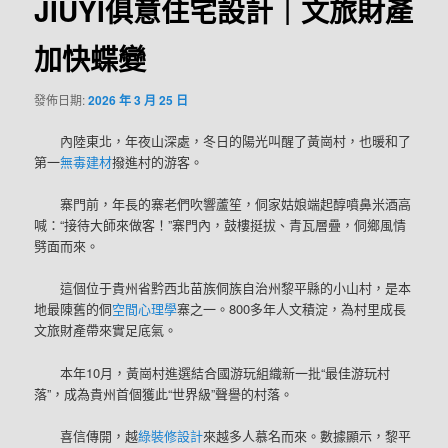
JIUYI俱意住宅設計｜文旅財產
加快蝶變
發佈日期:
2026 年 3 月 25 日
內陸東北，年夜山深處，冬日的陽光叫醒了黃崗村，也暖和了
第一
無毒建材
撥進村的游客。
寨門前，年長的寨老們吹響蘆笙，侗家姑娘端起醇噴鼻米酒高
喊：“接待大師來做客！”寨門內，鼓樓挺拔、青瓦層疊，侗鄉風情
劈面而來。
這個位于貴州省黔西北苗族侗族自治州黎平縣的小山村，是本
地最陳舊的侗
空間心理學
寨之一。800多年人文積淀，為村里成長
文旅財產帶來實足底氣。
本年10月，黃崗村進選結合國游玩組織新一批“最佳游玩村
落”，成為貴州首個獲此“世界級”聲譽的村落。
喜信傳開，越
綠裝修設計
來越多人慕名而來。數據顯示，黎平