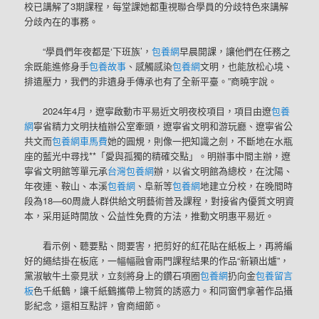
校已講解了3期課程，每堂課她都重視聯合學員的分歧特色來講解
分歧內在的事務。
“學員們年夜都是‘下班族’，
包養網
早晨開課，讓他們在任務之
余既能進修身手
包養故事
、感觸感染
包養網
文明，也能放松心境、
排遣壓力，我們的非遺身手傳承也有了全新平臺。”商曉宇說。
2024年4月，遼寧啟動市平易近文明夜校項目，項目由遼
包養
網
寧省精力文明扶植辦公室牽頭，遼寧省文明和游玩廳、遼寧省公
共文而
包養網車馬費
她的圓規，則像一把知識之劍，不斷地在水瓶
座的藍光中尋找**「愛與孤獨的精確交點」。明辦事中間主辦，遼
寧省文明館等單元承
台灣包養網
辦，以省文明館為總校，在沈陽、
年夜連、鞍山、本溪
包養網
、阜新等
包養網
地建立分校，在晚間時
段為18—60周歲人群供給文明藝術普及課程，對接省內優質文明資
本，采用延時開放、公益性免費的方法，推動文明惠平易近。
看示例、聽要點、問要害，把剪好的紅花貼在紙板上，再將編
好的繩結掛在板底，一幅幅融會兩門課程結果的作品“新穎出爐”，
黨淑敏牛土豪見狀，立刻將身上的鑽石項圈
包養網
扔向金
包養留言
板
色千紙鶴，讓千紙鶴攜帶上物質的誘惑力。和同窗們拿著作品攝
影紀念，還相互點評，會商細節。