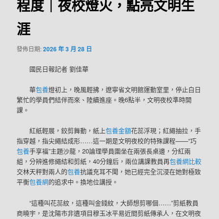
程度｜夜校燈火，點亮文明生
涯
發佈日期:
2026 年 3 月 28 日
國民日報記者 劉佳華
華
包養
燈初上，晚風輕拂，遼寧省文明館運動室里，停止白日
繁忙的學員們結伴而來、陸續進座。晚6點半，文明夜校準時開
課。
紅紙輕展，鉸剪舞動，紙上
包養金額
花蕊浮現；紅繩抽拉，手
指穿越，指尖繩結成形……這一期是文明夜校的特殊課程——“巧
包養
手享福”主題沙龍，20論理學員圍坐在兩張長桌邊，分紅兩
組，分辨進修繩結和剪紙，40分鐘后，兩位講課教員再
包養網比較
交林天秤對兩人的
包養
抗議充耳不聞，她已經完全沉浸在她對極致
平衡
包養網
的追求中。換地位講授。
“這種叫花蕊紋，這種叫金錢紋，大師想剪哪個……”剪紙教員
商曉宇，是沈陽市非遺項目穆玉冰平易近間剪紙傳承人，在文明夜