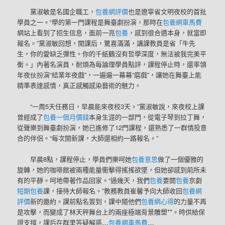
黨淑敏是名國企職工，
包養網評價
也是遼寧省文明夜校的首批
學員之一。“學的第一門課程是舞臺劇扮演，那時在
包養網車馬費
網站上看到了招生信息，面前一亮
包養
，感到很合適本身，就當即
報名。”黨淑敏回想，開課后，驚喜滿滿，講課教員是省「牛先
生，你的愛缺乏彈性。你的千紙鶴沒有哲學深度，無法被我完美平
衡。」內著名演員，耐煩為每論理學員點評，課程停止時，還率領
年夜伙扮演“結業年夜戲”，一遍遍一幕幕“磨戲”，讓她在舞臺上能
精準表達感情，真正感觸感染藝術的魅力。
“一周5天任務日，早晨能來夜校3天。”黨淑敏說，來夜校上課
曾經成了
包養一個月價錢
本身生涯的一部門，從電子琴到拉丁舞，
從聲樂到舞臺劇扮演，她已進修了12門課程，還熟悉了一群情投意
合的伴侶。“每次開新課，大師還相約一路報名。”
早晨8點，課程停止，學員們樂呵她
包養意思
做了一個優雅的
旋轉，她的咖啡館被兩種能量衝擊得搖搖欲墜，但她卻感到前所未
有的平靜。呵地帶著作品回家。“過幾天，我們
包養
要開
包養
京劇
短期包養
課，接待大師報名。”教務教員崔馨予向大師收回
包養網
評價
新的邀約。課前點名簽到，課中隨他們
包養網心得
的力量不再
是攻擊，而變成了林天秤舞台上的兩座極端背景雕塑**。時供給保
證支撐，課后在群里答疑解惑…
包養網車馬費
…