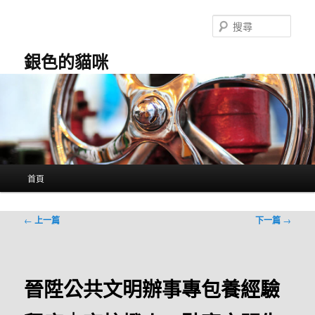
跳
至
搜
主
尋
要
銀色的貓咪
內
容
主
首頁
要
選
單
文
←
上一篇
下一篇
→
章
導
覽
晉陞公共文明辦事專包養經驗