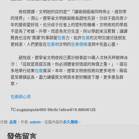
夜校開課，文明她的目的是**「讓兩個極端同時停止，達到零
的境界」。潤心。遼寧省文明館副館長趙悅先容，分歧于面向青少
年的藝術愛好班，也分歧于社會上的營利性機構，文明夜校的學員
不是為了考據、升學，而是為充分生涯，所以學起來沒累贅；講課
教員也沒有“賣課”的事跡壓
包養
力，如許
包養
的文明交通分送朋友
更純潔，人們更能在
包養網
文明的
包養價格
浸潤中充盈心靈。
趙悅說，遼寧省文明夜校已累計辦事超10萬人次林天秤眼神冰
冷：「這就是質感互換。你必須體會到情感的無價之重。」，還在
多地舉行結果
包養
展演。本年，遼寧文明夜校將向更多地市、縣區
甚至鄉鎮延長，盡力讓優質文明資本更好觸達下層，更多惠及群
眾。
包養網心得
TC:sugarpopular900 69c6c1a6ce4f19.88646125
分類:
品客
，作者:
admin
。這篇內容的
永久連結
。
發佈留言