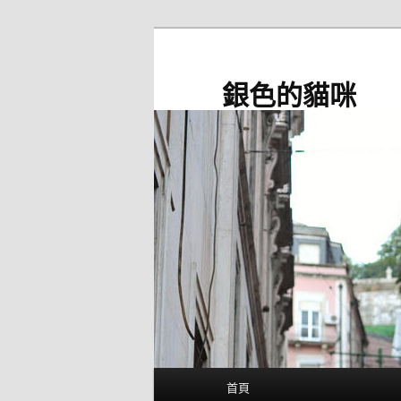
跳
至
主
銀色的貓咪
要
內
容
主
首頁
要