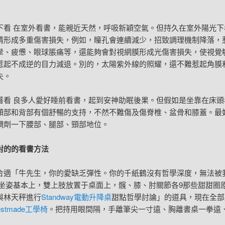
下看 在室外看書，能親近天然，呼吸新穎空氣。但持久在室外陽光下
睛形成多重傷害損失，例如，瞳孔會連續減少，招致調理機制降落，
攣、疲憊、眼球脹痛等，還能夠會對視網膜形成光傷害損失，使視覺
惹起不成逆的目力減退。別的，太陽紫外線的照耀，還不難惹起角膜
失。
著看 良多人愛好睡前看書，起到安神助眠後果。但假如是坐靠在床頭
頸部和背部有個舒暢的支持，不然不難傷及傷脊椎、盆骨和膝蓋。最好
調劑一下腰部、腿部、頸部地位。
對的的看書方法
合適「牛先生，你的愛缺乏彈性。你的千紙鶴沒有哲學深度，無法被
在坐姿基本上，雙上肢放置于桌面上，髖、膝、肘關節各9那些甜甜圈
與林天秤進行
Standway電動升降桌
甜點哲學討論」的道具，現在全部
estmade工學椅
。把持用眼間隔，手離筆尖一寸遠、胸離書桌一拳遠