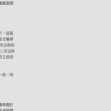
識層面開
片，這能
主任醫師
次沾染的
二次沾染
且之后的
一些。所
連串關於
排泄腺體