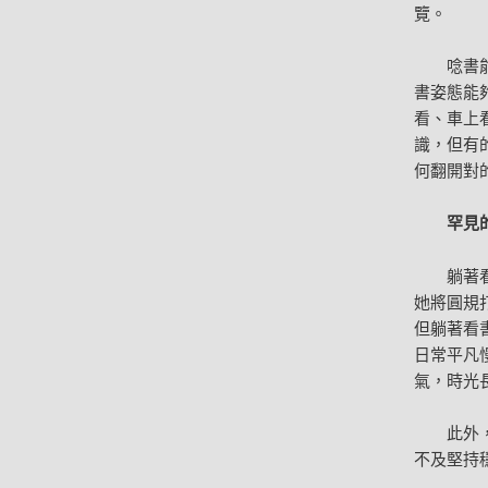
覽。
唸書
書姿態能
看、車上
識，但有
何翻開對
罕見
躺著
她將圓規
但躺著看
日常平凡
氣，時光
此外
不及堅持