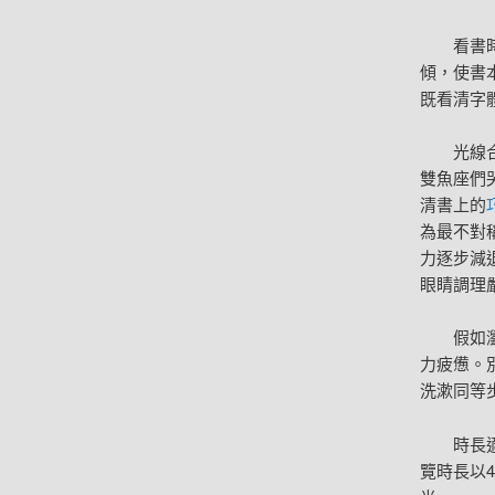
看書
傾，使書
既看清字
光線
雙魚座們
清書上的
為最不對
力逐步減
眼睛調理
假如
力疲憊。
洗漱同等
時長
覽時長以4