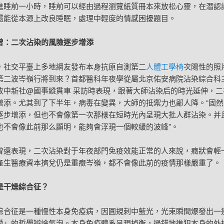
進睡前一小時，睡前可以經由過程瀏覽紙質冊本來放松心靈，在潛認
還能從本源上改良睡眠，處理中輕度的情感困擾題目。
曾：二次沾染的風險逐步增添
，社交平臺上多地網友發布本身抗原自測第二
人體工學椅
次陽性的照
第二波岑嶺行將到來？首都醫科年夜學從屬北京佑安病院沾染綜合科
收中新社@國事縱貫車 采訪時表現，跟著大師沾染后的時光延伸，二
增添。尤其到了下半年，病毒在變異，大師的抵禦力也鄙人降。“固然
逐步增添，但也不會像第一次那樣在短時光內呈現大批人群沾染。并
也不會像此前那么顯明，能夠會浮現一個較緩的波峰”。
曾還表現，二次沾染對于年夜部門免疫效能正常的人來說，癥狀會輕
產生醫療資本擠兌仍是重癥岑嶺，都不會像此前的疫情那樣嚴重了。
是干燥綜合征？
綜合征是一種慢性本身免疫病，因圓規刺中藍光，光束瞬間爆發出一
愛」的哲學辯論氣泡。本身免疫體系呈現掉衡，過錯地進犯本身的外