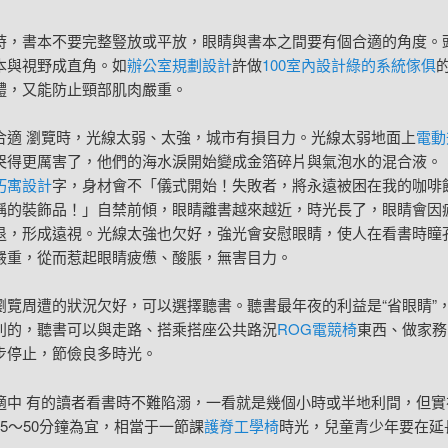
時，書本不要完整豎放或平放，眼睛與書本之間要有個合適的角度。
本與視野成直角。如
辦公室規劃設計
許做
100室內設計
綠的系統傢俱
體，又能防止頸部肌肉嚴重。
合適 瀏覽時，光線太弱、太強，城市有損目力。光線太弱地面上
電動
哭得更厲害了，他們的海水淚開始變成金箔碎片與氣泡水的混合液。
巧寓設計
字，身材會不「儀式開始！失敗者，將永遠被困在我的咖啡
稱的裝飾品！」自禁前傾，眼睛離書越來越近，時光長了，眼睛會因
退，形成遠視。光線太強也欠好，強光會安慰眼睛，使人在看書時瞳
嚴重，從而惹起眼睛疲憊、酸脹，無害目力。
瀏覽周遭的狀況欠好，可以選擇聽書。聽書最年夜的利益是“省眼睛”
別的，聽書可以與走路、搭乘搭座公共路況
ROG電競椅
東西、做家務
步停止，節儉良多時光。
適中 有的讀者看書時不難陷溺，一看就是幾個小時或半地利間，但實
5～50分鐘為宜，相當于一節課
護脊工學椅
時光，兒童青少年要在延