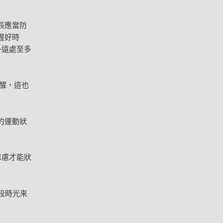
辰應當防
握好時
外遠處至多
醒，這也
的運動狀
思慮才能狀
段時光來