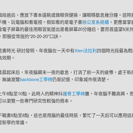
階段過后，應放下書本遠眺或做眼保健操，讓眼睛歇息幾分鐘。這時
手機、玩電腦和看電視。假如看的是電子書
辦公室系統櫃
，更應當掌
看電子屏幕的最佳用眼習氣提出是看屏幕20分鐘后，要昂首遠望6米
即服從常說的“20-20-20”口訣。
唸書時光 研討發明，年夜腦在一天中有
Xten法拉利
四個時光段最為甦
高效期。
凌晨起床后，年夜腦顛末一夜的歇息，打消了前一天的疲憊，處于新
，無論瀏覽
backbone工學椅
仍是記憶，印象城市很清楚。
上午8點至10點，此時人的精神抖
護脊工學椅
擻，年夜腦不難高興，
可以瀏覽一些專門研究性較強的冊本。
下戰書6點至8點，這也是用腦的最佳時辰，繁忙了一天后可以應用這
習新學的常識。