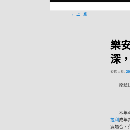
選
單
文
←
上一篇
章
導
覽
樂
深，
發佈日期:
20
原題
本年
拉利
成年
覽場合，