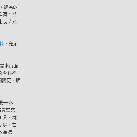
。趴著的
負荷。坐
出長時光
椅
，充足
書本頁面
肉會很不
竭變更，眼
帶一本
倍豐盛充
工具，就
所以，在
改為聽