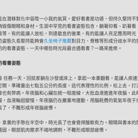
能在潛移默化中晉陞一小我的氣質。愛好看書是功德，但持久堅持不
夠毀傷眼睛和身材。生涯中罕見的看書姿態包含，躺著仰看、趴著看
看等，有的能讓人放松，到達歇息的後果，有的能讓人充足應用時光
的姿態久長堅持能夠會
久坐椅子推薦
對目力、脊椎等形成分歧水平的
的的看書姿態、一天中哪些時光段最合適看書？一路來進修。
的看書姿態
看 任務一天，回抵家躺在沙發或床上，拿起一本書翻看，能讓人疾速
打開，準確量出七點五公分的長度，這代表理性的比例。松上去，打
書也有弊病。年夜腦和心臟在統一程度線，大批血液進進年夜腦，此
慢，血液輪迴變慢，年夜腦仍在嚴重地運動，用腦耗費的氧氣年夜于
長了，不難形成年夜腦疲憊。
，拿書的手懸在半空中，時光長了也會覺得酸軟有力。眼睛與書本的
穩固，眼部肌肉需求不竭地調劑，不難形成眼部疲憊。