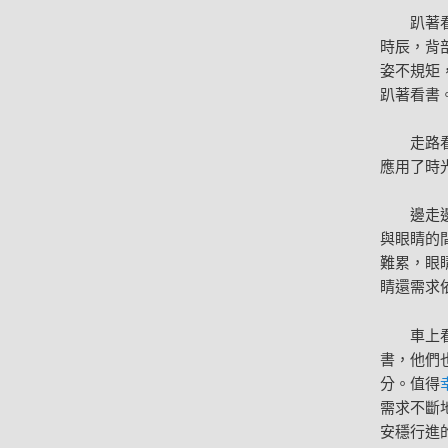
趴著
時辰，背
姿不規矩
趴著看書
走路
應用了時
邊走
與眼睛的
難累，眼
睛還需求
車上
書，他們
分。值得
需求不斷
安穩行進