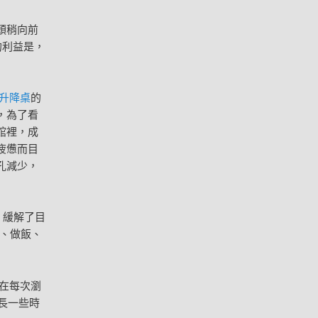
頭稍向前
的利益是，
升降桌
的
，為了看
館裡，成
疲憊而目
孔減少，
，緩解了目
、做飯、
在每次瀏
長一些時