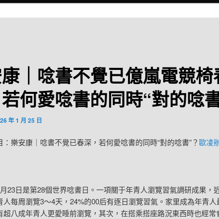
安康｜唸書不覺已億嵐電競椅
若何愛唸書的同時“對的唸書
26 年 1 月 25 日
目：樂安康｜唸書不覺已春深，若何愛唸書的同時“對的唸書”？
歐凌
4月23日是第28個世界唸書日。一項關于年青人瀏覽習氣調研成果，近
青人每周瀏覽3～4天，24%的00后有逐日瀏覽習氣。家里成為年青人
有超八成年青人更愛睡前瀏覽，其次，在搭乘搭座路況東西時也經常