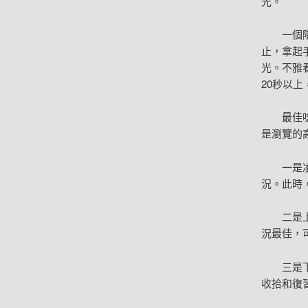
光。
一個
止，拿起
光。不雅
20秒以上，
最佳
是瀏覽的
一是
況。此時
二是
況最佳，
三是
收拾和復