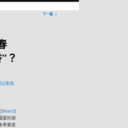
下一篇
→
春
”？
辦公家具
3
Xten法
最愛的瀏
會舉書瀏