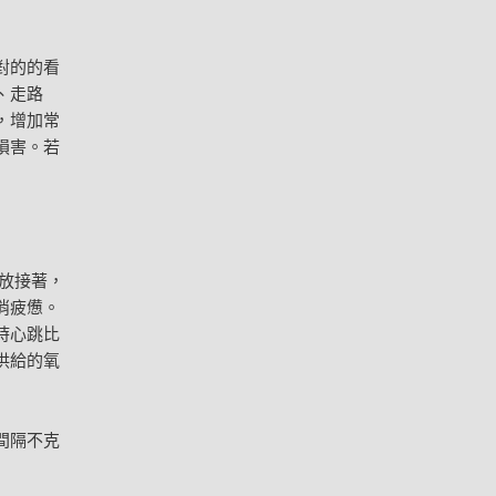
對的的看
、走路
，增加常
損害。若
放接著，
消疲憊。
時心跳比
供給的氧
間隔不克