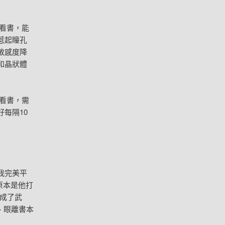
看書，能
惹起瞳孔
敏感度降
和晶狀體
看書，需
每隔10
我完美平
原本是他打
成了武
、眼離書本