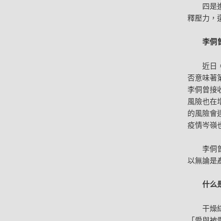
四是
釋壓力，
李侗
近日
否意味著
李侗曾接
風險也在
的風險會
疫情岑嶺
李侗
以無論是
什么
干燥
「愛與被