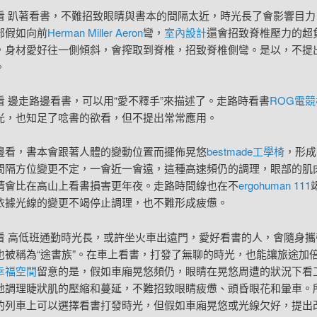
看 趴著看書，不難招致眼睛與書本的間隔太近，時光長了會影響目力
部假如向前
Herman Miller Aeron
彎，
室內設計
還會招致脊椎壓力的超
，身材愛好往一側傾斜，會搾取到脊椎，招致脊椎側彎。是以，不提
。
看 邊走路邊看書，可以用“愛不釋手”來描述了。走路時看書
ROG電競
光，也知足了唸書的欲看，但不提出常常應用。
邊看，書本會跟著人體的變動位置而擺佈晃悠
bestmade工學椅
，形成
間隔方位變更不定，一會近一會遠，這種高速頻仍的調理，眼部的肌
睛會比在高山上看書損害更年夜。走路時間線也在不
ergohuman 111
依據光線的變更不竭停止調理，也不難形成疲憊。
看 高低班通勤時光長，或許坐火車出遠門，愛好看書的人，會隨身攜
也被稱為“途書族”。在車上看書，打發了無聊的時光，也能讓旅途加
幸福空間
留意的是，假如車廂晃悠頻仍，眼睛在晃悠周遭的狀況下看
地調理睫狀肌的壓縮和蔓延，不難招致眼睛疲憊、頭昏眼花和暈車。
的列車上可以選擇看書打發時光，但假如車廂晃悠或光線欠好，提出