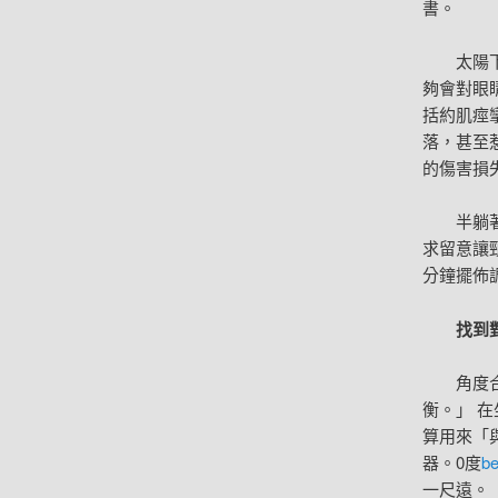
書。
太陽
夠會對眼
括約肌痙
落，甚至
的傷害損
半躺
求留意讓
分鐘擺佈
找到
角度
衡。」 
算用來「
器。0度
b
一尺遠。