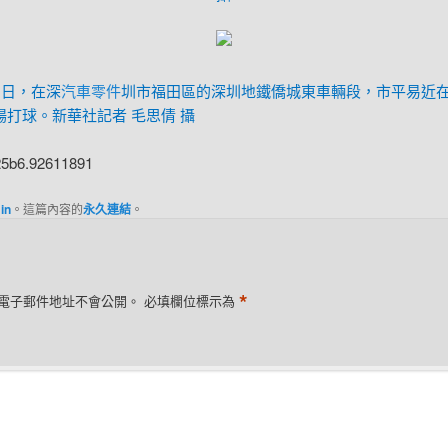
1日，在深
汽車零件
圳市福田區的深圳地鐵僑城東車輛段，市平易近
場打球。新華社記者 毛思倩 攝
25b6.92611891
in
。這篇內容的
永久連結
。
*
電子郵件地址不會公開。
必填欄位標示為