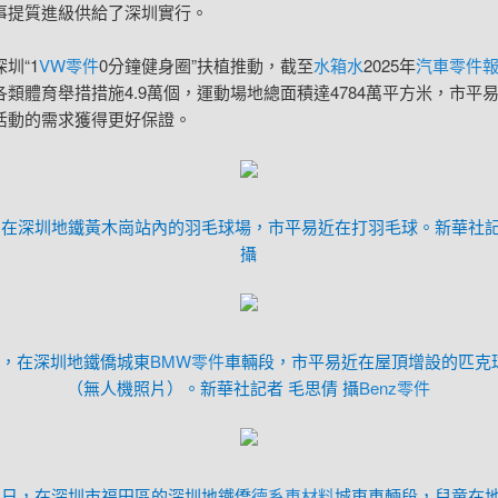
事提質進級供給了深圳實行。
圳“1
VW零件
0分鐘健身圈”扶植推動，截至
水箱水
2025年
汽車零件
各類體育舉措措施4.9萬個，運動場地總面積達4784萬平方米，市平
活動的需求獲得更好保證。
日，在深圳地鐵黃木崗站內的羽毛球場，市平易近在打羽毛球。新華社記
攝
日，在深圳地鐵僑城東
BMW零件
車輛段，市平易近在屋頂增設的匹克
（無人機照片）。新華社記者 毛思倩 攝
Benz零件
21日，在深圳市福田區的深圳地鐵僑
德系車材料
城東車輛段，兒童在