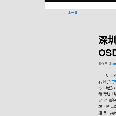
選
單
文
←
上一篇
章
導
覽
深
OS
發佈日期:
20
近年
看到了
汽
零件
程對
盤活和「
是宇宙的
場、匹克
連接，讓