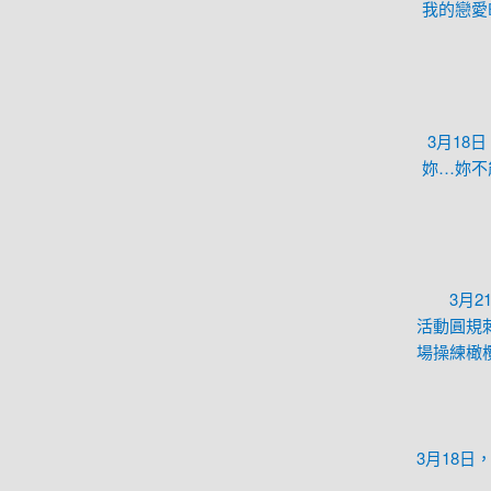
我的戀愛
3月18
妳…妳不
3月
活動圓規
場操練橄
3月18