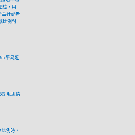
吧檯，用
新華社記者
感比例對
的市平易近
者 毛思倩
金比例時，