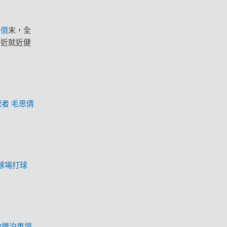
報價
末，全
易近就近健
者 毛思倩
球場打球
地鐵泊車場