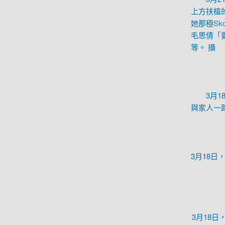
上方扶植
她那極
Sk
毛思倩「
等。 攝
3月
與家人一
3月18
3月18