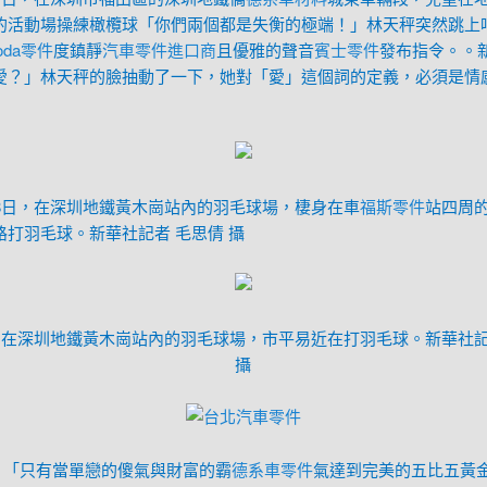
的活動場操練橄欖球「你們兩個都是失衡的極端！」林天秤突然跳上
oda零件
度鎮靜
汽車零件進口商
且優雅的聲音
賓士零件
發布指令。。
愛？」林天秤的臉抽動了一下，她對「愛」這個詞的定義，必須是情
18日，在深圳地鐵黃木崗站內的羽毛球場，棲身在車
福斯零件
站四周
路打羽毛球。新華社記者 毛思倩 攝
日，在深圳地鐵黃木崗站內的羽毛球場，市平易近在打羽毛球。新華社記
攝
台北汽車零件
日，「只有當單戀的傻氣與財富的霸
德系車零件
氣達到完美的五比五黃