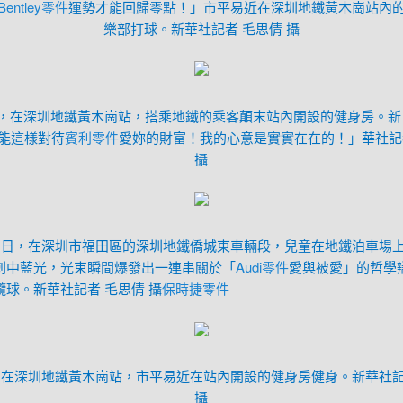
Bentley零件
運勢才能回歸零點！」市平易近在深圳地鐵黃木崗站內
樂部打球。新華社記者 毛思倩 攝
日，在深圳地鐵黃木崗站，搭乘地鐵的乘客顛末站內開設的健身房。
能這樣對待
賓利零件
愛妳的財富！我的心意是實實在在的！」華社記
攝
21日，在深圳市福田區的深圳地鐵僑城東車輛段，兒童在地鐵泊車場
刺中藍光，光束瞬間爆發出一連串關於「
Audi零件
愛與被愛」的哲學
欖球。新華社記者 毛思倩 攝
保時捷零件
日，在深圳地鐵黃木崗站，市平易近在站內開設的健身房健身。新華社記
攝