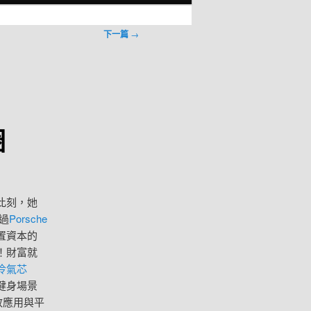
下一篇
→
圈
此刻，她
過
Porsche
置資本的
！財富就
冷氣芯
健身場景
效應用與平