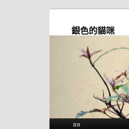
跳
至
主
銀色的貓咪
要
內
容
主
首頁
要