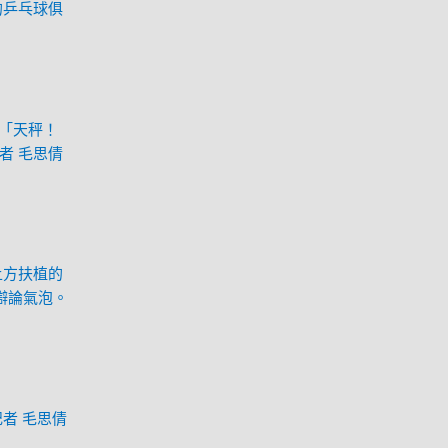
的乒乓球俱
新「天秤！
者 毛思倩
上方扶植的
辯論氣泡。
者 毛思倩