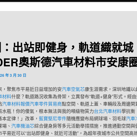
圳：出站即健身，軌道織就城
DER奧斯德汽車材料市安康
26 年 3 月 30 日
來，聚焦市平易近日益增加的安
汽車空氣芯
康生涯需求，深圳地鐵以
車材料
什麼？軌道路況收集為骨架，立異發布“軌道+健身”形式。經由
站
汽車材料報價
汽車零件貿易商
點空間、軌道上蓋、車輛段及周邊閑
張水瓶！你的傻氣，根本無法與我的噸級物質力
台北汽車材料
學抗衡
基本定律！」改革，
藍寶堅尼零件
隨機應變布局網球場、羽毛球
汽車
球場、
汽車機油芯
綜合健身房等多元活動舉措措施，推進通勤空間與
市平易近可以“出站即健身、就近可活動”，為超年夜城市公共空間高