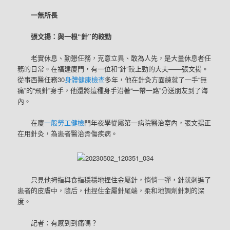
一無所長
張文揚：與一根“針”的較勁
老實休息、勤懇任務，克意立異、敢為人先，是大量休息者任
務的日常。在福建廈門，有一位和“針”較上勁的大夫——張文揚。
從事西醫任務30
身體健康檢查
多年，他在針灸方面練就了一手“無
痛”的“飛針”身手，他還將這種身手沿著“一帶一路”分送朋友到了海
內。
在廈
一般勞工健檢
門年夜學從屬第一病院醫治室內，張文揚正
在用針灸，為患者醫治骨傷疾病。
只見他拇指與食指穩穩地捏住金屬針，悄悄一彈，針就刺進了
患者的皮膚中，隨后，他捏住金屬針尾端，柔和地調劑針刺的深
度。
記者：有感到到痛嗎？