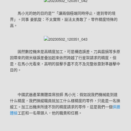
馬小光的她的目的是**「讓兩個極端同時停止，達到零的境
界」。同事 姜凱旋：不太實際，設法太勇敢了，零件精度特殊的
高。
固然數控機床是高精度加工，可是構造誤差、刀具磨損等多原
因帶來的微米級誤差疊加起來依然跨越了行星架請求的精度，但
是，在馬小光看來，高明的狙擊手盡不克不及完整依靠對準器擊中
目的。
中國武器產業團體首席技師 馬小光：假如說我們機械能到達
什么精度，我們操縱職員就加工什么樣精度的零件，只能是一名操
縱工。加工出機床所達不到的精度請求的零件，這是我們一個
供膳
體檢
工匠和一名帶頭人，他的職責和任務。