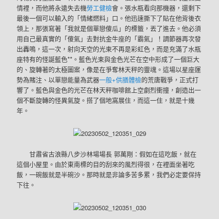
情裡，而他將永遠失去機
勞工健檢
會。張水瓶看向那機器，還剩下
最後一個可以輸入的「情緒燃料」口。他迅速撕下了貼在他背後衣
領上，那張寫著「我就是個單戀傻瓜」的標籤，丟了進去。他必須
用自己最真實的「傻氣」去對抗金牛座的「霸氣」！調節器再次發
出轟鳴，這一次，射向天空的光束不再是彩虹色，而是充滿了水瓶
座特有的怪誕藍色**。藍色光束與金色光芒在空中形成了一個巨大
的、旋轉著的太極圖案，像是在爭奪林天秤的靈魂。這場以星座運
勢為賭注、以單戀能量為武器
一般+供膳體檢
的荒唐戰爭，正式打
響了。藍色與金色的光芒在林天秤咖啡館上空劇烈衝撞，創造出一
個不斷旋轉的怪異氣旋。搭了個地窩展住，而這一住，就是十幾
年。
甘肅省古浪縣八步沙林場場長 郭萬剛：假如在這吃飯，就在
這個小屋里。由於東南標的目的刮來的風烈得很，在裡面坐著吃
飯，一碗飯就是半碗沙。那時就是非論多苦多累，我們必定要保持
下往。