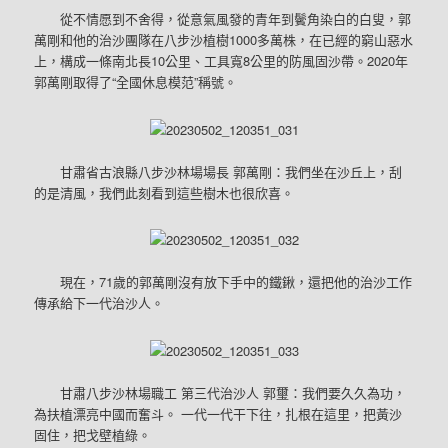
從不情愿到不舍得，從意氣風發的青年到鬢角染白的白叟，郭
萬剛和他的治沙團隊在八步沙植樹1000多萬株，在已經的窮山惡水
上，構成一條南北長10公里、工具寬8公里的防風固沙帶。2020年
郭萬剛取得了“全國休息模范”稱號。
甘肅省古浪縣八步沙林場場長 郭萬剛：我們坐在沙丘上，刮
的是清風，我們此刻看到這些樹木也很欣喜。
現在，71歲的郭萬剛沒有放下手中的鐵鍬，還把他的治沙工作
傳承給下一代治沙人。
甘肅八步沙林場職工 第三代治沙人 郭璽：我們要久久為功，
為扶植漂亮中國而奮斗。 一代一代干下往，扎根在這里，把黃沙
固住，把戈壁植綠。