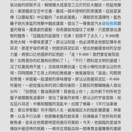
氣功般的捏製手法，瞬間擴大成直徑三公尺的巨大麵皮。他猛地擲
出，兩張麵皮在空中交疊，變成一個半透明的防禦護盾。這就是家
傳《沾醬秘笈》中記載的「水餃皮護盾」，薄韌而充滿彈性。藍色
離子炮光束猛烈地擊中麵皮護盾，發出了一聲像是汽水
健檢推薦
開
蓋的聲音。護盾劇烈震動，但奇蹟般地擋住了攻擊，只是散發出濃
郁的麵香。「這麵皮的延展性！完美！但撐不了太久！」K-999焦
急地大喊，中藥味更濃了。廖沾沾知道，他必須帶走他那缸陳年老
蒜泥，那是宇宙的希望。他跑到蒜泥缸前，使出他搬運食材的全部
力量，將那口比他還胖的缸抱起。「走！K-999！我們要從後院逃
跑！別再管你的紅棗枸杞燃料了！」「不行！燃料是文明的基礎！
沒了紅棗我飛不遠！」吉娃娃特務抗議。它用小嘴咬住廖沾沾的衣
領，同時開啟了它背上的枸杞推進器。推進器發出「滋滋」的輕微
煎煮聲，伴隨著一股濃郁的蔘味爆發。廖沾沾抱著蒜泥缸、K-999
咬著他，一起從撞出來的洞口衝向後院。王醋狂的醋罐機器人發出
尖叫：「別想逃！醬油黨餘孽！我會追上你！」店內剩下的所有空
盤子被醋酸氣波震碎，發出了最後的哀鳴。廖沾沾的宇宙冒險，就
在這片蒜泥、中藥和醋酸的混亂中，拉開了帷幕。《平行泊車維
度：車位爭奪戰》何手殘的人生，被兩個巨大的陰影籠罩著：停車
費，以及平行泊車。他那輛老舊的掀背車，彷彿繼承了他所有的駕
駛焦慮，從未在他需要時提供過任何幫助。今天，他面臨的是城市
傳說中最恐怖的挑戰，一條夾在理髮店與一間專賣金屬雕像的畫廊