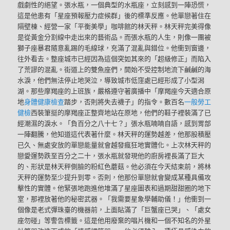
戲劇性的絕望。張水瓶，一個典型的水瓶座，立刻感到一陣恐慌，
這是他患有「星座預報壓力症候群」後的標準反應。他單戀著住在
隔壁棟、經營一家「平衡美學」咖啡館的林天秤。林天秤完美得像
是從黃金分割線中走出來的藝術品。而張水瓶的人生，則像一團被
獅子座暴君隨意亂踢的毛線球，充滿了混亂與錯位。他衝到窗邊，
往外看去。整座城市已經因為這個突如其來的「超級修正」而陷入
了荒謬的混亂。街道上的雙魚座們，開始不受控制地流下鹹鹹的海
水淚，他們無法停止地哭泣，導致城市低窪處已經形成了小型潟
湖。那些摩羯座的上班族，嚴格遵守著廣播中「摩羯座今天適合原
地
身體健康檢查
踏步，否則將失去襪子」的指令。數百名
一般勞工
健檢
西裝筆挺的摩羯座正整齊地站在原地，他們的鞋子裡裝滿了已
經潮濕的淚水。「負百分之八十七？」張水瓶喃喃自語，感到胃部
一陣翻騰，他知道這代表著什麼。林天秤的運勢越差，他那股積壓
已久、無處安放的單戀能量就會越發瘋狂地實體化。上次林天秤的
戀愛運勢跌至百分之二十，張水瓶就發現他的廚房裡長滿了巨大
的、形狀是林天秤側臉的粉紅色蘑菇。他必須在今天結束前，將林
天秤的運勢至少提升到零。否則，他那份單戀就會變成某種具備攻
擊性的實體。他緊張地跑進他堆滿了星座圖表和過期甜甜圈的地下
室，那裡放著他的秘密武器。「我需要星象學輔助儀！」他衝到一
個像是老式彈珠臺的機器前，上面貼滿了「巨蟹座已哭」、「處女
座勿碰」等警告標籤。這是他用廢棄的唱片機和一個不知名的外星