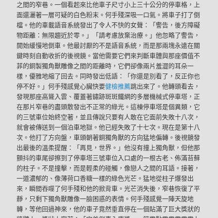
之間的窄巷。一個看起來比他車子尺寸小上三十公分的停車格，上
面還灑著一層可疑的白色粉末。何手殘深吸一口氣。將車子打了倒
檔。他的車載語音系統發出了令人不快的女聲：「警告，後方障礙
物距離：無限趨近於零。」「請考慮放棄治療。」他忽略了警告，
開始緩慢地倒車。他最討厭的不是語音系統，而是那兩塊永遠在關
鍵時刻自動收折的後視鏡。當他需要它們來判斷車體與那座價值不
菲的銅製獨角獸雕像之間的距離時，它們卻像兩片羞澀的耳朵一
樣，優雅地縮了回去。同時發出低語：「你還是別看了，反正你也
停不好。」何手殘感覺心臟快要
健檢推薦
跳出來了。他轉頭看去，
發現那座高聳入雲、覆蓋著鏽跡斑斑鐵網的多層機械式停車塔，正
在那片窄巷的盡頭散發出不正常的綠光。這棟停車塔是個異類，它
的三號車位始終空著，並且傳說只要有人敢在它面前失敗十八次，
就會被傳送到一個泊車地獄。他已經失敗了十七次。現在是第十八
次。他打了方向盤，車頭朝著銅獨角獸的方向猛地偏轉。後視鏡發
出最後的溫柔提醒：「再見，世界。」他沒有撞上獨角獸，但他那
顫抖的車尾卻擦到了停車塔三號車位入口處的一根古老、佈滿苔蘚
的柱子。不是撞擊，而是輕柔的碰觸，像戀人之間的耳語。接著，
一道濃郁的、像薄荷口香糖一樣的綠色光芒。猛地從柱子爆發出
來，瞬間吞噬了何手殘和他的掀背車。光芒消失後，窄巷恢復了平
靜，只剩下獨角獸雕像一臉困惑的表情。何手殘感覺一陣天旋地
轉，等他回過神來，他的車子竟然垂直停在一個貼滿了巨大獎狀的