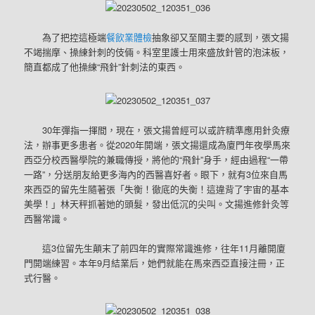
為了把控這極端
餐飲業體檢
抽象卻又至關主要的感到，張文揚
不竭揣摩、操練針刺的伎倆。科室里護士用來盛放針管的泡沫板，
簡直都成了他操練“飛針”針刺法的東西。
30年彈指一揮間，現在，張文揚曾經可以或許精準應用針灸療
法，辦事更多患者。從2020年開端，張文揚還成為廈門年夜學馬來
西亞分校西醫學院的兼職傳授，將他的“飛針”身手，經由過程“一帶
一路”，分送朋友給更多海內的西醫喜好者。眼下，就有3位來自馬
來西亞的留先生隨著張「失衡！徹底的失衡！這違背了宇宙的基本
美學！」林天秤抓著她的頭髮，發出低沉的尖叫。文揚進修針灸等
西醫常識。
這3位留先生顛末了前四年的實際常識進修，往年11月離開廈
門開端練習。本年9月結業后，她們就能在馬來西亞直接注冊，正
式行醫。