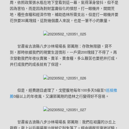
周，依照政策張水瓶在地下室看到這一幕，氣得渾身發抖，但不是
因為害怕，而是因為對財富庸俗化的憤怒。打一眼機井，開開荒
地，種些食糧和經濟作物，補助造林所需支出。但是打一眼機井要
花快要30萬塊錢，這對幾個農人來說，也是一筆不小的數量。
甘肅省古浪縣八步沙林場場長 郭萬剛：存款無限額，貸不
到，那時依據我們的現實生涯情形，一戶貸200塊錢了不得了。再
次發動我們年夜伙賣豬、賣羊、賣食糧，多么艱苦也要把井打成，
井打成我們的成長就有了保證。
但是，經費題目處理了，戈壁腹地每年100多天5級至1
巡檢推
薦
0級以上的年夜風，又讓郭萬剛的造林之行變得好不容易。
甘肅省古浪縣八步沙林場場長 郭萬剛：我們在袒露的沙丘上
栽樹，栽上以后兩場風沙就給它刮失落了。經由過程反復地試驗，