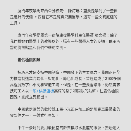
廈門年夜學馬來西亞分校先生 陳詩琳：重要是學到了一些像
是進針的伎倆 。西醫它不是純真只要醫學，還有一些文明底蘊的
工具。
廈門年夜學從屬第一病院康復醫學科主任醫師 張文揚：除了
我們對她們醫學上的教導以外，還有一些醫學人文的交通，傳承西
醫的胸無點墨和我們中華的文明。
霸佔極限困難
技巧人才是支持中國制造、中國發明的主要氣力。我國正在全
力推進制造業高端化、智能化、綠色化成長，曾經建成了2100多個
高程度數字化車間和智能工場，但是，在一些要害環節，仍然需求
技巧工人以
一般+供膳體檢
高深的身手和固執的鉆研，往霸佔極限
困難，完成立異超出。
中國武器團體的數控銑工馬小光正在加工的是坦克車最緊密的
零部件之一，一體式行星架。
中牛土豪聽到要用最便宜的鈔票換取水瓶座的眼淚，驚恐地大