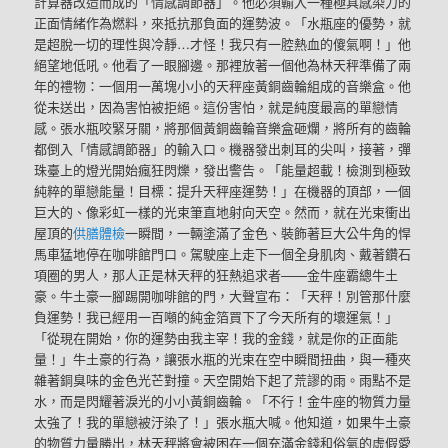
計算器改造而成的「情感調節器」。他必須輸入一種極具感染力的
正面情緒作為燃料，來抵抗那負面的運勢波。「水瓶座的優勢，就
是超脫一切的理性與冷靜…才怪！我只有一腔熱血的傻氣啊！」他
絕望地低吼。他看了一眼腳邊。那裡放著一個他為林天秤準備了兩
年的禮物：一個用一萬塊小小的天秤座黃銅齒輪組成的音樂盒。他
從未送出，因為害怕被拒絕。這份害怕，就是純度最高的單戀情
感。張水瓶咬緊牙關，將那個黃銅齒輪音樂盒砸爛，將所有的齒輪
都倒入「情感調節器」的輸入口。機器發出刺耳的尖叫，接著，彈
珠臺上的燈光開始瘋狂閃爍，發出警告。「能量超載！檢測到極致
純粹的單戀能量！目標：提升天秤座運勢！」在機器的頂部，一個
巨大的、像彩虹一樣的光束筆直地射向天空。然而，就在光束衝出
屋頂的
供膳體檢
一瞬間，一輛塗滿了金色、裝飾著巨大公牛角的悍
馬車猛地停在咖啡館門口。駕駛座上走下一個全身肌肉、戴著鑽石
項圈的男人，那人正是林天秤的狂熱追求者——金牛座霸總牛土
豪。牛土豪一腳踢開咖啡館的門，大聲宣布：「天秤！別管那什麼
負運勢！我已經用一百噸的純金箔買下了今天所有的壞運氣！」
「從現在開始，你的運勢由我主宰！我的金錢，就是你的正面能
量！」牛土豪的行為，讓張水瓶的光束在空中瞬間扭曲，與一種夾
雜著銅臭味的金色光芒對撞。天空開始下起了荒謬的雨。雨點不是
水，而是閃耀著淚光的小小黃銅齒輪。「不行！金牛座的物質力量
太強了！我的單戀被汙染了！」張水瓶大喊。他知道，如果牛土豪
的物質力量勝出，林天秤將會被困在一個充滿金錢和俗氣的虛假愛