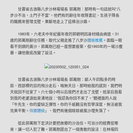
甘肅省古浪縣八步沙林場場長 郭萬剛：那時有一句話就叫“八
步沙不治，土門子不富”，他們有的辭往年夜隊書記、生孩子隊長
的職務來管理戈壁，果斷地走上了這條治沙路。
1983年，六老夫中年紀最年夜的郭朝明因身材緣由病退，31
歲的郭萬剛辭往任務，取代父親走進了八步沙
體檢推薦
。面臨一眼
看不到頭的黃沙，郭萬剛已經一度想要廢棄，但1993年的一場沙塵
暴，讓他徹底改變了設法。
甘肅省古浪縣八步沙林場場長 郭萬剛：鄙人午四點多的時
辰，西部標的目的飛沙走石、暗無天日，那時給我的感到，我們明
天就回不往家了。六七個小時以后我們才走出了戈壁，抵家后我看
到我的老婆淚如泉湧地說：“我認為你回不來了。”聽裡面的人說
「牛先生，你的愛缺乏彈性。你的千紙鶴沒有哲學深度，無法被我
完美平衡。
供膳體檢
」，我們有幾個娃娃被風沙埋失落了。
從此郭萬剛下定決計要把故鄉的沙治住。可治沙的經費從哪
來，讓一切人犯了難。郭萬剛提出了一個勇敢的設法：在林場四