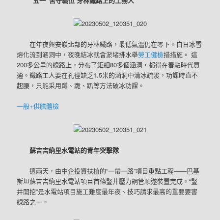
“五一”苦守職位 牙林鐵路上的工務人
在年夜興安嶺北部的牙林鐵路，最低氣溫仍在零下。白日冰雪
熔化流到涵洞中，夜晚結冰就會淤堵排水舉
勞工健檢
措措施。 這
200多公里的線路上，分布了鉅細80多個涵洞，都得在春融時代買
通。鐵路工人要在孔徑缺乏1.5米的涵洞中清冰疏浚，功課時直不
起腰，只能采用蹲、跪、趴等方法破冰功課。
一般+供膳體檢
蘇吉吉納里水電站的青年突擊隊
這兩天，由中企投資扶植的“一帶一路”項目重點工程——巴基
斯坦蘇吉吉納里水電站項目首條豎井壓力鋼管順遂裝置完成。“豎
井開挖”是水電站項目施工難度最年夜、技巧請求最高的重要要害
線路之一。