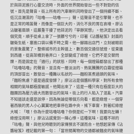
於與蒜泥進行心靈交流時，外面的世界開始發出一些不對勁的信
號。首先是聲音。街上所有的汽車喇叭同時發出了一個持續不斷、
低沉且潮濕的「咕嚕——咕嚕——」聲。這聲音不是引擎聲，也不
是正常的鳴笛聲，而像是一個巨大的、消化不良的胃在哀嚎。廖沾
沾皺著眉頭，這嚴重干擾了他蒜泥的「寧靜冥想」。他決定出去看
個究竟，順手從桌上拿了一張髒兮兮的，印著《沾醬秘笈》封面的
皺衛生紙，塞進口袋以備不時之需。他一腳踏出店門，立刻被眼前
的景象震驚了。整條城市的主幹道上，數百個交通信號燈，從東邊
到西邊，從高架橋到巷弄口，全部變成了綠燈。它們不是交替閃
爍，而是固定在「通行」的狀態，同時，每一個燈箱都發出了那種
「咕嚕咕嚕」的聲音，並且有一層淡淡的、熱氣騰騰的白霧從燈箱
的頂部冒出，散發出一種難以名狀的——麵粉蒸煮過頭的氣味。
「麵粉焦慮？還是過度發酵？」廖沾沾是個醬料學家，對所有食物
相關的氣味都極度敏感。他聞出來了，這是一種只有在極度巨大的
麵團因為壓力過大而散發出的氣味。街上的行人陷入了混亂。汽車
不知道該走還是該停，因為無論從哪個方向看，都是綠燈。一個穿
著西裝的男人小心翼翼地把車停在路中央，搖下車窗，對著紅綠燈
大喊：「喂！你為什麼咕嚕咕嚕？你倒是紅一下啊！我要向左轉！
綠燈沒用啊！」廖沾沾感覺到一陣心悸。這種氣味，這種不祥的
「咕嚕」聲，與他兒時聽到的家傳預言不謀而合。他想起家傳《沾
醬秘笈》裡記載的第一句：「當世間萬物的交通都被麵皮的氣味籠