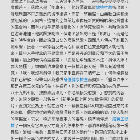
牆壁上。獎狀上寫著：「完美倒車入庫獎——第零點零零零零零九
度偏差。」落款人是「倒車王」。他趕緊從車窗
健檢推薦
探出頭，
發現周圍不再是熟悉的城市街道，而是一望無際、由無數白線和編
號組成的巨大網格。這裡的空氣聞起來像是新買的輪胎和劣質香水
的混合物，而重力似乎是隨機變化的，有時感覺很重，有時像漂浮
在游泳池裡。他試圖按喇叭，但喇叭發出的不是「叭叭」，而是他
童年時學會的、關於泊車口訣的魔性兒歌。四面八方傳來了刺耳的
剎車聲，接著，一群穿著反光背心和戴著白色安全帽的人朝他衝
來。這些人手裡拿的不是警棍，而是長長的測量尺和巨大的電子角
度儀，臉上的表情極度嚴肅。「違反泊車維度基本法！斜停入庫！
罪大惡極！」領頭的泊車警察用一個擴音器大喊，聲音充滿機械
感。「我、我沒有斜停！我只是垂直停在了牆壁上！」何手殘趕緊
為自己辯解，但聲音因為恐懼
身體健康檢查
而顫抖。「垂直泊車？
那是在第三次元的行為，在這裡，你的車體與停車線的夾角是——
八十九點七度！按照維度法則，你必須接受懲罰！」懲罰的內容
是：無限次觀看一部名為**《新手泊車七百次失敗集錦》的紀錄
片，直到哭泣為止。就在這時，一輛像是從科幻電影裡開出來的黑
色跑車，優雅地從網格的邊緣漂移而過。跑車的輪胎發出令人陶醉
的摩擦聲，它以一種近乎蔑視重力的姿態，精準地停進
一般勞工健
檢
了一個只有它車身尺寸寬度的停車格中。那泊車的過程就像一場
舞蹈，流暢、完美，且毫無任何多餘的動作**。跑車的駕駛座上走
出一個全身黑色皮衣的女人，她戴著一副透明護目鏡，冷酷地朝著