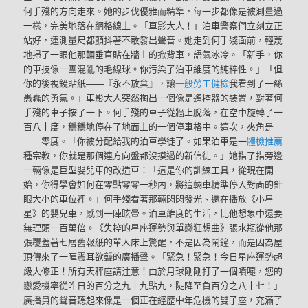
何手殘的方向走來。她的步伐優雅而精準，每一步都像是被測量過
一樣，完美地落在網格線上。「車影大人！」泊車警察們立刻立正
站好，連測量尺都顫抖著不敢發出聲音。她走到何手殘面前，輕蔑
地掃了一眼他那輛垂直貼在牆上的掀背車，語氣冰冷。「新手，你
的車技像一團混亂的毛線球。你污染了泊車維度的純粹性。」「但
你的後視鏡貼紙——『永不放棄』，讓
一般勞工健檢
我看到了一絲
愚蠢的勇氣。」車影大人突然掏出一個像是遙控器的裝置，對著何
手殘的車子按了一下。何手殘的車子從牆上脫落，在空中旋轉了一
百八十度，穩穩地停在了地面上的一個停車格中。這次，夾角是
——零度。「你被分配給我的泊車學徒了。如果泊車是一
體檢推薦
種宗教，你就是那個連方向盤都沒摸過的新信徒。」她指了指旁邊
一輛像是巨型嬰兒車的改造車：「這是你的訓練工具，從現在開
始，你得學會如何在零點零零一秒內，將這輛車精準停入對面的針
眼大小的車位裡。」何手殘看著那輛閃閃發光、還在播放《小星
星》的嬰兒車，感到一陣眩暈。泊車維度的生活，比他想象中還要
無理頭一百萬倍。《失控的星座運勢與單戀狂想曲》張水瓶從他那
張覆蓋著七層舊報紙的單人床上驚醒，不是因為鬧鐘，而是因為屋
頂傳來了一陣震耳欲聾的廣播聲。「緊急！緊急！今日星座運勢超
級大修正！所有天秤座請注意！由於月球剛剛打了一個噴嚏，您的
戀愛機率從昨日的百分之九十九點九，陡降至負百分之八十七！」
廣播員的聲音聽起來像是一個正在經歷中年危機的雙子座，充滿了