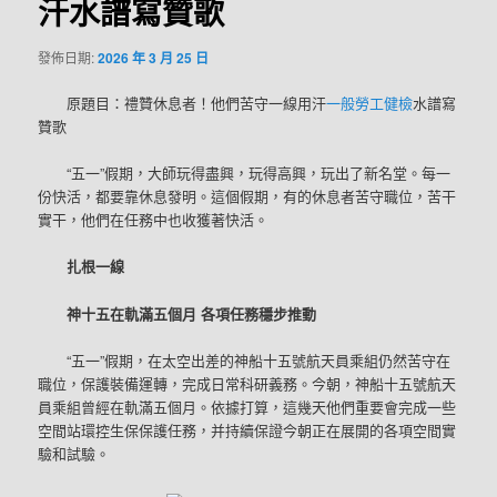
汗水譜寫贊歌
發佈日期:
2026 年 3 月 25 日
原題目：禮贊休息者！他們苦守一線用汗
一般勞工健檢
水譜寫
贊歌
“五一”假期，大師玩得盡興，玩得高興，玩出了新名堂。每一
份快活，都要靠休息發明。這個假期，有的休息者苦守職位，苦干
實干，他們在任務中也收獲著快活。
扎根一線
神十五在軌滿五個月 各項任務穩步推動
“五一”假期，在太空出差的神船十五號航天員乘組仍然苦守在
職位，保護裝備運轉，完成日常科研義務。今朝，神船十五號航天
員乘組曾經在軌滿五個月。依據打算，這幾天他們重要會完成一些
空間站環控生保保護任務，并持續保證今朝正在展開的各項空間實
驗和試驗。