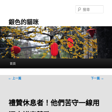
跳
至
搜
主
尋
要
銀色的貓咪
內
容
主
首頁
要
選
單
文
←
上一篇
下一篇
→
章
導
覽
禮贊休息者！他們苦守一線用