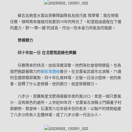
蘇吉吉納里水電站突擊隊副隊長及技巧員 隋學華：我在現場
任務，頓時再有幾個月就要到10年的時光了，盼望經由過程在下層
的盡力，對“一帶一路”的成長，作出一些本身力所能及的進獻。
勞模精力
四十年如一日 在戈壁筑起綠色樊籬
任務帶來的快活，加倍深邃深摯。他們為社會發明價值，也為
我們進獻著精力的
餐飲業體檢
養分。在甘肅省武威市古浪縣，71歲
的全國勞模郭萬剛，四十年扎根林場，日復一日治沙造林，他的故
事，詮釋了什么是勞模，他的精力，就是勞模精力。
八步沙，是騰格里戈壁南緣最年夜的風沙口，曾是一個只要風
沙、沒有綠色的處所。上世紀80年月，甘肅省古浪縣土門鎮臺子村
郭朝明、賀發林、石滿等六位年過半百的老夫，以聯戶的情勢組建
了八步沙所有人全體林場，成了八步沙第一代治沙人。