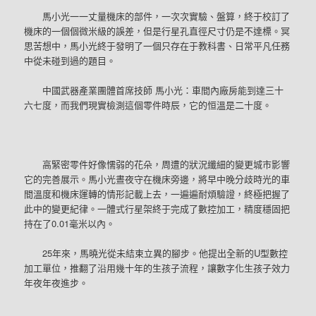
馬小光一一丈量機床的部件，一次次實驗、盤算，終于校訂了
機床的一個個微米級的誤差，但是行星孔直徑尺寸仍是不達標。冥
思苦想中，馬小光終于發明了一個只存在于教科書、日常平凡任務
中從未碰到過的題目。
中國武器產業團體首席技師 馬小光：車間內廠房能到達三十
六七度，而我們現實檢測這個零件時辰，它的恒溫是二十度。
高緊密零件好像懦弱的花朵，周遭的狀況纖細的變更城市影響
它的完善展示。馬小光晝夜守在機床旁邊，將早中晚分歧時光的車
間溫度和機床運轉的情形記載上去，一遍遍耐煩驗證，終極把握了
此中的變更紀律。一體式行星架終于完成了數控加工，精度穩固把
持在了0.01毫米以內。
25年來，馬曉光從未結束立異的腳步。他提出全新的U型數控
加工單位，推翻了沿用幾十年的生孩子流程，讓數字化生孩子效力
年夜年夜進步。