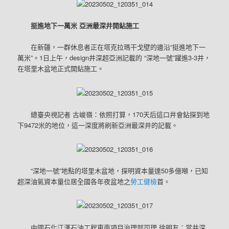
挺進地下一萬米 亞洲最深井開鉆施工
在新疆，一群休息者正在塔克拉瑪干戈壁的邊沿“挺進地下一
萬米”。1日上午，design井深超亞洲記載的 “深地一號”躍進3-3井，
在塔里木盆地正式開鉆施工。
總臺央視記者 古峻嶺：依照打算，170天后這口井會鉆探到地
下9472米的地位，這一深度將刷新亞洲最深井的記載。
“深地一號”地點的塔里木盆地，探明資本量達50多億噸，已知
超深油氣資本量位居全國各年夜盆地之
勞工健檢
首。
中國石化江漢石油工程東南項目治理部司理 徐明友：當井深