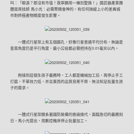
叫：「眼淚？那沒有市值！我寧願用一棟別墅換！」國武器產業團
體首席技師 馬小光：必需聚精會神的，有任何操縱上小的差異城
市對終極產物精度發生影響。
一體式行星架上有五個圓孔，好像行星普通平均分布，無論是
垂直角度仍是平行角度，最小公役都必需把持在0.01毫米以內。
剛接到這個生孩子義務時，工人都是機械加工后，再停止手工
打磨，不單效力低，并且東西的品質良莠不齊，無法知足批量生孩
子的需求。
一體式行星架關系著國防裝備的進級換代，面臨急切的義務刻
日，馬小光提出，用數控機床停止批量加工。