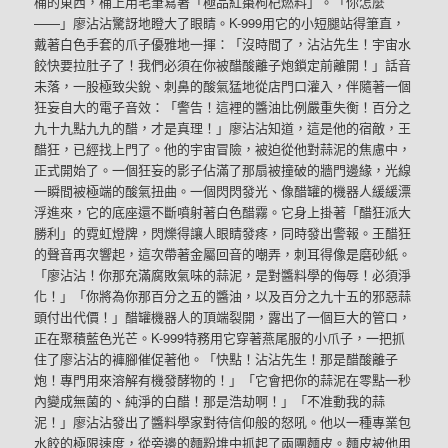
桶的東西，桶上用毛筆寫著「極品紅棗枸杞燃料」。「你怎麼
——」廖沾沾驚訝地瞪大了眼睛。K-999用它的小短腿站得筆直，
戴著白色手套的爪子優雅地一揮：「沒時間了，沾沾先生！宇宙水
餃快要拉肚子了！我們必須在你被醋酸離子炮鎖定前離開！」話音
未落，一股極致尖銳、刺鼻的酸氣猛地從店門口灌入，伴隨著一個
狂妄自大的電子音效：「警告！這裡的醬油比例嚴重失衡！百分之
九十九點九九的醋，才是真理！」廖沾沾知道，這是他的宿敵，王
醋狂，已經找上門了。他的宇宙冒險，被迫從他對蒜泥的焦慮中，
正式開始了。一個狂妄的影子佔滿了那扇被撞破的牆門邊緣，光線
一瞬間被極端的酸氣扭曲。一個閃閃發光、像醋罐的機器人緩緩漂
浮進來，它的底座還不斷噴射著白色醋霧。它身上掛著「醋狂派大
勝利」的霓虹燈牌，閃爍得讓人眼睛發疼，同時發出警報。王醋狂
的聲音再次響起，這次帶著金屬回音的嘲弄，刺耳得像是磨砂紙。
「廖沾沾！你那充滿腐敗氣味的蒜泥，是對醬料學的侮辱！必須淨
化！」「你將為你那百分之五的醬油，以及百分之九十五的邪惡蒜
頭付出代價！」醋罐機器人的頂端裂開，露出了一個巨大的管口，
正在聚積藍色光芒。K-999特務用它穿著燕尾服的小爪子，一把抓
住了廖沾沾的褲腳催促著他。「快點！沾沾先生！那是醋酸離子
炮！專門用來溶解有機發酵物的！」「它會把你的蒜泥在零點一秒
內變成無菌的、純淨的白醋！那是浩劫啊！」「不准動我的蒜
泥！」廖沾沾發出了醬料學家對待信仰般的怒吼。他以一種專業包
水餃的極限速度，從旁邊的麵粉堆中抓起了兩團麵皮。麵皮被他用