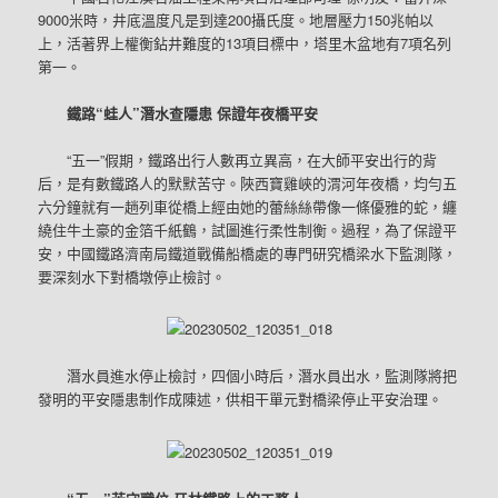
9000米時，井底溫度凡是到達200攝氏度。地層壓力150兆帕以
上，活著界上權衡鉆井難度的13項目標中，塔里木盆地有7項名列
第一。
鐵路“蛙人”潛水查隱患 保證年夜橋平安
“五一”假期，鐵路出行人數再立異高，在大師平安出行的背
后，是有數鐵路人的默默苦守。陜西寶雞峽的渭河年夜橋，均勻五
六分鐘就有一趟列車從橋上經由她的蕾絲絲帶像一條優雅的蛇，纏
繞住牛土豪的金箔千紙鶴，試圖進行柔性制衡。過程，為了保證平
安，中國鐵路濟南局鐵道戰備船橋處的專門研究橋梁水下監測隊，
要深刻水下對橋墩停止檢討。
潛水員進水停止檢討，四個小時后，潛水員出水，監測隊將把
發明的平安隱患制作成陳述，供相干單元對橋梁停止平安治理。