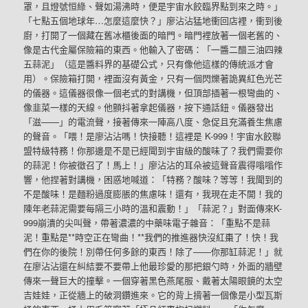
罩，且燈號恒綠、聲如湯沸時，便是宇宙水餃臨界點到來之時。」
「七點五個地球年…怎麼這麼快？」廖沾沾猛地衝回店裡，衝到後
廚，打開了一個藏在舊冰櫃後面的暗門。暗門裡放著一個老舊的、
像是古代金屬保險箱的東西。他輸入了密碼：「一醬二醋三油四辣
五蒜泥」（這是醬料界的基礎公式，只有像他這樣的傳統派才會
用）。保險箱打開，裡面沒有黃金，只有一個閃爍著詭異紅色光芒
的儀器。這儀器很像一個老式的對講機，但頂部插著一根彎曲的、
像韭菜一樣的天線。他顫抖著拿起儀器，按下通話鈕。儀器發出
「滋——」的電流聲，接著傳來一陣高八度、急促且充滿養生焦慮
的聲音。「喂！是廖沾沾嗎！快接聽！這裡是 K-999！宇宙水餃聯
盟特級特務！你那邊是不是已經聞到宇宙級的酸味了？我們需要你
的蒜泥！你被徵召了！馬上！」廖沾沾的耳朵被這聲音震得嗡嗡作
響，他捏著對講機，困惑地喊道：「特務？酸味？等等！我聞到的
不是酸味！是麵粉過度膨脹的焦慮味！還有，我現在走不開！我的
陳年老蒜泥需要每隔三小時的溫和震動！」「蒜泥？」對面傳來K-
999崩潰的尖叫聲，帶著濃濃的中藥味電子雜音：「重點不是蒜
泥！重點是**時空正在彎曲！**我們的推進器快沒紅棗了！快！我
們在你的後院！別帶任何多餘的東西！除了——你那缸蒜泥！」就
在廖沾沾還在糾結要不要帶上他最珍愛的那把銀勺時，外面的牆壁
傳來一聲巨大的撞擊。一個穿著黑色燕尾服、戴著太陽眼鏡的太空
吉娃娃，正從牆上的破洞鑽進來。它的背上揹著一個像是小型瓦斯