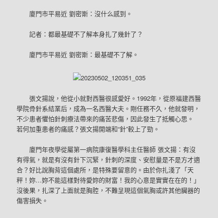
廈門市平易近 劉密斯：沒什么感到。
記者：都最基礎不了解本身扎了幾針了？
廈門市平易近 劉密斯：最基礎不了解。
張文揚說，他從小就對西醫很感愛好。1992年，從原福建西醫
學院骨針系結業后，成為一名西醫大夫。剛任務不久，他就發明，
不少患者懼怕針刺療法帶來的痛苦悲傷，因此發生了抵觸心思。
若何加重患者的痛感？張文揚開端和“針”較上了勁。
廈門年夜學從屬第一病院康復醫學科主任醫師 張文揚：有沒
有得氣，就是有沒有針下沉緊，針刺的深度、安慰量是不是方才適
合？好比說胸背這個處所，是特殊要留意的。由於你扎淺了「天
秤！妳…妳不能這樣對待愛妳的財富！我的心意是實實在在的！」
沒後果，扎深了上面就是胸腔，不難呈現這個氣胸或許其他臟器的
傷害損失。