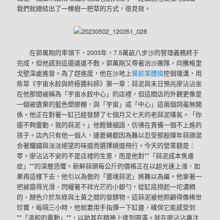
我們就總結出了一棵樹一把草的方式，很見效。
在郭萬剛的率領下，2003年，7.5萬畝八步沙的管理義務終于
完成，但他感到這還遠遠不敷。郭萬剛又帶著治沙團隊，向騰格里
戈壁深處進發。為了趕進度，他在沙地上
餐飲業體檢
挖個壕溝，用
柴草《宇宙水餃與終極醬料師》第一章：蒜泥與末日預兆廖沾沾坐
在他那間被稱為「宇宙水餃中心」的店裡，但這間店的外觀更像是
一個被遺棄的藍色塑膠棚，與「宇宙」或「中心」這兩個詞毫無關
係。他正在對著一缸已經發酵了七個月又七天的老蒜泥嘆氣。「你
還不夠靈動，我的蒜泥。」他輕聲細語，彷彿在責備一個不上進的
孩子。店內只有他一個人，連蒼蠅都因為難以忍受那股陳年蒜頭混
合著鐵鏽與淡淡絕望的味道而選擇繞道飛行。今天的營業額是：
零。廖沾沾不安的不是店裡的生意，而是他對**「蒜泥成本焦慮
症」**的深層恐懼。新鮮蒜頭每公斤的價格正在以超光速上漲，如
果再這樣下去，他引以為傲的「靈魂蒜泥」將難以為繼。他拿著一
把被磨得光滑、閃耀著不祥光芒的小銀勺，從缸底撈起一坨濃稠
的、顏色介於灰綠與土黃之間的發酵物。這蒜泥被他照顧得像稀世
珍寶，每隔三小時，他就要用手指彈一下缸邊，確保它能感受到
**「溫和的震動」**，以助其在精神上達到圓滿。就在廖沾沾專注