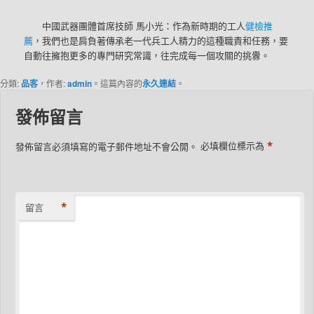
中國武器團體首席技師 馬小光：作為新時期的工人
健檢推
薦
，我們也是肩負著傳承老一代兵工人精力的這種職責和任務，要
自動往擁抱更多的專門研究常識，往完成每一個攻關的挑釁。
分類:
品客
，作者:
admin
。這篇內容的
永久連結
。
發佈留言
*
發佈留言必須填寫的電子郵件地址不會公開。
必填欄位標示為
*
留言