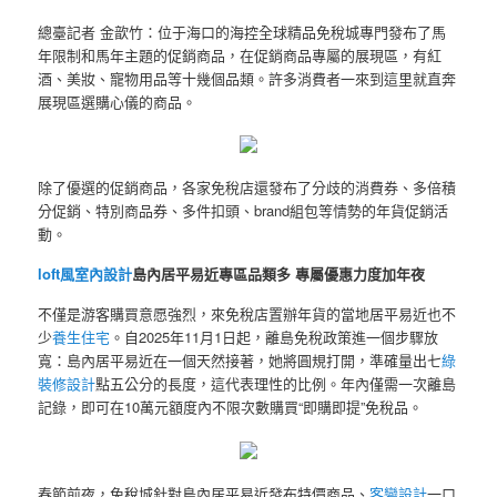
總臺記者 金歆竹：位于海口的海控全球精品免稅城專門發布了馬
年限制和馬年主題的促銷商品，在促銷商品專屬的展現區，有紅
酒、美妝、寵物用品等十幾個品類。許多消費者一來到這里就直奔
展現區選購心儀的商品。
除了優選的促銷商品，各家免稅店還發布了分歧的消費券、多倍積
分促銷、特別商品券、多件扣頭、brand組包等情勢的年貨促銷活
動。
loft風室內設計
島內居平易近專區品類多 專屬優惠力度加年夜
不僅是游客購買意愿強烈，來免稅店置辦年貨的當地居平易近也不
少
養生住宅
。自2025年11月1日起，離島免稅政策進一個步驟放
寬：島內居平易近在一個天然接著，她將圓規打開，準確量出七
綠
裝修設計
點五公分的長度，這代表理性的比例。年內僅需一次離島
記錄，即可在10萬元額度內不限次數購買“即購即提”免稅品。
春節前夜，免稅城針對島內居平易近發布特價商品、
客變設計
一口