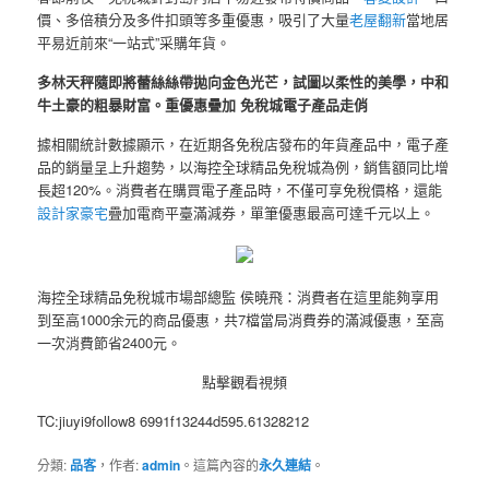
價、多倍積分及多件扣頭等多重優惠，吸引了大量
老屋翻新
當地居
平易近前來“一站式”采購年貨。
多林天秤隨即將蕾絲絲帶拋向金色光芒，試圖以柔性的美學，中和
牛土豪的粗暴財富。重優惠疊加 免稅城電子產品走俏
據相關統計數據顯示，在近期各免稅店發布的年貨產品中，電子產
品的銷量呈上升趨勢，以海控全球精品免稅城為例，銷售額同比增
長超120%。消費者在購買電子產品時，不僅可享免稅價格，還能
設計家豪宅
疊加電商平臺滿減券，單筆優惠最高可達千元以上。
海控全球精品免稅城市場部總監 侯曉飛：消費者在這里能夠享用
到至高1000余元的商品優惠，共7檔當局消費券的滿減優惠，至高
一次消費節省2400元。
點擊觀看視頻
TC:jiuyi9follow8 6991f13244d595.61328212
分類:
品客
，作者:
admin
。這篇內容的
永久連結
。