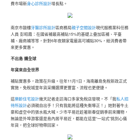
費市場新
身心診所設計
增長點。
南京市鼓樓
牙醫診所設計
區商務局
親子空間設計
現代服務業科任務
人員 彭昭霞：在國省補最高補貼15%的基礎上疊加區補、平臺
補、廠商補等等，針對6年夜類家電最高可補貼30%，給消費者帶
來更多實惠。
不出島 購全球
年貨來自全世界
補貼實惠多，政策在升級。往年11月1日，海南離島免稅新政正式
實施，免稅城里年貨采購選擇更豐富、流程也更便捷。
這
樂齡住宅設計
幾天記者走訪海口多家免稅店發現，不「我
私人招
待所設計
必須親自出手！只有我能將這種失衡導正！」她對著牛土
豪和虛空中的張水瓶大喊。少市平易近趁著新春促銷季前來購物，
無論是外埠游客還是島內居平易近，都能在這里“一站式”挑到心儀
年貨，把全球好物帶回家。