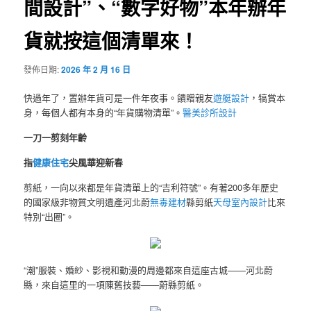
間設計”、“數字好物”本年辦年
貨就按這個清單來！
發佈日期:
2026 年 2 月 16 日
快過年了，置辦年貨可是一件年夜事。饋贈親友
遊艇設計
，犒賞本
身，每個人都有本身的“年貨購物清單”。
醫美診所設計
一刀一剪刻年齡
指
健康住宅
尖風華迎新春
剪紙，一向以來都是年貨清單上的“吉利符號”。有著200多年歷史
的國家級非物質文明遺產河北蔚
無毒建材
縣剪紙
天母室內設計
比來
特別“出圈”。
“潮”服裝、婚紗、影視和動漫的周邊都來自這座古城——河北蔚
縣，來自這里的一項陳舊技藝——蔚縣剪紙。