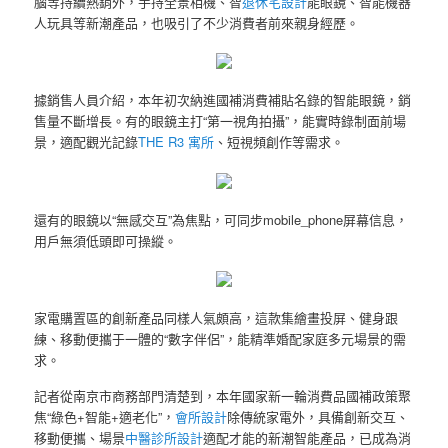
腦等持續熱銷外，手持全景相機、智
退休宅設計
能眼鏡、智能機器
人玩具等新潮產品，也吸引了不少消費者前來親身經歷。
據銷售人員介紹，本年初次納進國補消費補貼名錄的智能眼鏡，銷
售量不斷增長。有的眼鏡主打“第一視角拍攝”，能實時錄制面前場
景，適配觀光記錄
THE R3 寓所
、短視頻創作等需求。
還有的眼鏡以“無感交互”為焦點，可同步mobile_phone屏幕信息，
用戶無須低頭即可操縱。
家電購置區的創新產品同樣人氣頗高，這款集繪畫投屏、健身跟
練、移動便攜于一體的“數字伴侶”，能精準婚配家庭多元場景的需
求。
記者從南京市商務部門清楚到，本年國家新一輪消費品國補政策聚
焦“綠色+智能+適老化”，
會所設計
除傳統家電外，具備創新交互、
移動便攜、場景
中醫診所設計
適配才能的新潮智能產品，已成為消