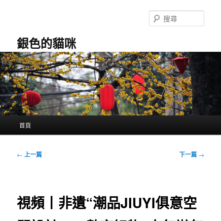
跳
至
搜
主
尋
要
銀色的貓咪
內
容
主
首頁
要
選
單
文
←
上一篇
下一篇
→
章
導
覽
視頻丨非遺“潮品JIUYI俱意空