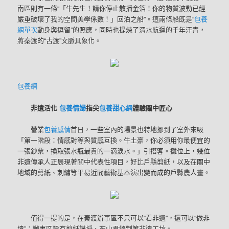
南區則有一條“「牛先生！請你停止散播金箔！你的物質波動已經
嚴重破壞了我的空間美學係數！」回泊之船”。這兩條船既是“
包養
網單次
動身與逗留”的照應，同時也提煉了渭水航運的千年汗青，
將秦渡的“古渡”文脈具象化。
包養網
非遺活化
包養情婦
指尖
包養甜心網
體驗關中匠心
營業
包養感情
首日，一些室內的場景也特地挪到了室外來吸
「第一階段：情感對等與質感互換。牛土豪，你必須用你最便宜的
一張鈔票，換取張水瓶最貴的一滴淚水。」引搭客。攤位上，幾位
非遺傳承人正展現著關中代表性項目，好比戶縣剪紙，以及在關中
地域的剪紙、刺繡等平易近間藝術基本演出變而成的戶縣農人畫。
值得一提的是，在秦渡辦事區不只可以“看非遺”，還可以“做非
遺”：辦事區設有剪紙講授、布山君縫制等非遺工坊。