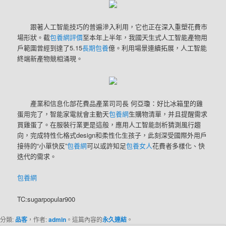
跟著人工智能技巧的普遍滲入利用，它也正在深入重塑花費市
場形狀。截
包養網評價
至本年上半年，我國天生式人工智能產物用
戶範圍曾經到達了5.15
長期包養
億。利用場景連續拓展，人工智能
終端新產物競相涌現。
產業和信息化部花費品產業司司長 何亞瓊：好比冰箱里的雞
蛋用完了，智能家電就會主動天
包養網
生購物清單，并且提醒需求
買雞蛋了。在服裝行業更是這般，應用人工智能剖析猜測風行趨
向，完成特性化格式design和柔性化生孩子，此刻深受國際外用戶
接待的“小單快反”
包養網
可以或許知足
包養女人
花費者多樣化、快
迭代的需求。
包養網
TC:sugarpopular900
分類:
品客
，作者:
admin
。這篇內容的
永久連結
。