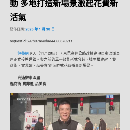
動 多地打造新場景激起花費新
活氣
發佈日期:
2026 年 1 月 30 日
requestId:697b87a6edae44.80678211.
包養網
明天（11月28日），京昆高速公路改擴建項目秦渡辦事
區正式投進運營。與之前的單一效能形式分歧，這里構建起了“逛
商街、賞非遺、品美食”的沉醉式花費辦事新場景。
高速辦事區里
逛商街 賞非遺 品美食