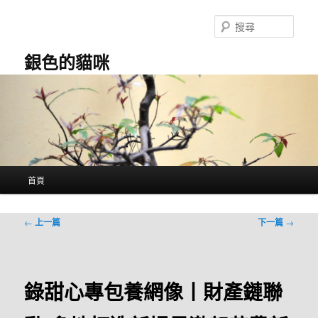
跳
至
搜
主
尋
要
銀色的貓咪
內
容
主
首頁
要
選
單
文
←
上一篇
下一篇
→
章
導
覽
錄甜心專包養網像丨財產鏈聯