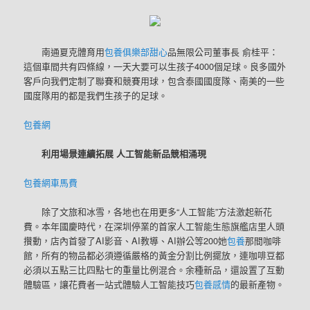
南通夏克體育用
包養俱樂部
甜心
品無限公司董事長 俞桂平：
這個車間共有四條線，一天大要可以生孩子4000個足球。良多國外
客戶向我們定制了聯賽和競賽用球，包含泰國國度隊、南美的一些
國度隊用的都是我們生孩子的足球。
包養網
利用場景連續拓展 人工智能新品競相涌現
包養網車馬費
除了文旅和冰雪，各地也在用更多“人工智能”方法激起新花
費。本年國慶時代，在深圳停業的首家人工智能生態旗艦店里人頭
攢動，店內首發了AI影音、AI教導、AI辦公等200她
包養
那間咖啡
館，所有的物品都必須遵循嚴格的黃金分割比例擺放，連咖啡豆都
必須以五點三比四點七的重量比例混合。余種新品，還設置了互動
體驗區，讓花費者一站式體驗人工智能技巧
包養感情
的最新產物。