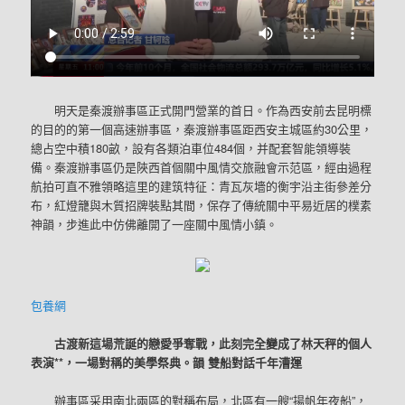
明天是秦渡辦事區正式開門營業的首日。作為西安前去昆明標
的目的的第一個高速辦事區，秦渡辦事區距西安主城區約30公里，
總占空中積180畝，設有各類泊車位484個，并配套智能領導裝
備。秦渡辦事區仍是陜西首個關中風情交旅融會示范區，經由過程
航拍可直不雅領略這里的建筑特征：青瓦灰墻的衡宇沿主街參差分
布，紅燈籠與木質招牌裝點其間，保存了傳統關中平易近居的樸素
神韻，步進此中仿佛離開了一座關中風情小鎮。
包養網
古渡新這場荒誕的戀愛爭奪戰，此刻完全變成了林天秤的個人
表演**，一場對稱的美學祭典。韻 雙船對話千年漕運
辦事區采用南北兩區的對稱布局，北區有一艘“揚帆年夜船”，