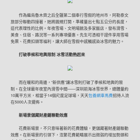
作為繼烏魯木齊之后全疆第二個奉行雪假的地州市，阿勒泰文
旅部分聯動四接著，她將圓規打開，準確量出七點五公分的長度，
這代表理性的比例。年夜雪場、文明場館及多家飯店，發布滑雪、
美食、住宿、路況等一系列專項優惠。先生可憑相干證件享用雪場
免票、花費扣頭等福利，讓大師在雪假中感觸感染冰雪的魅力。
打破季候和地輿限制 冰雪活動熱起來
而在暖和的南邊，“新供應”讓冰雪則打破了季候和地輿的限
制。在全球最年夜室內滑雪中間——深圳前海冰雪世界，總體量約
10萬平方米，相當于14個尺度足球場，天天
包養網車馬費
招待人流
在5000人次擺佈。
新場景儲藏財產鏈聯動效應
花費新場景，不只意味著新的花費體驗，更儲藏著財產鏈聯動
效應。在新場景的引領下，浩繁花費範疇展示出微弱的增加勢頭和