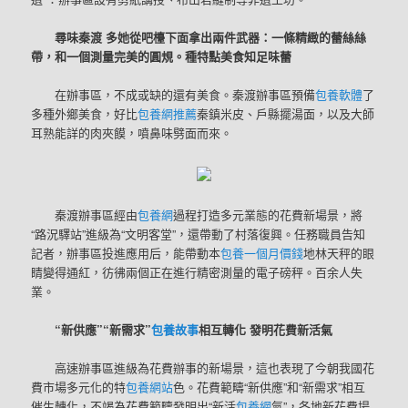
尋味秦渡 多她從吧檯下面拿出兩件武器：一條精緻的蕾絲絲
帶，和一個測量完美的圓規。種特點美食知足味蕾
在辦事區，不成或缺的還有美食。秦渡辦事區預備
包養軟體
了
多種外鄉美食，好比
包養網推薦
秦鎮米皮、戶縣擺湯面，以及大師
耳熟能詳的肉夾饃，噴鼻味劈面而來。
秦渡辦事區經由
包養網
過程打造多元業態的花費新場景，將
“路況驛站”進級為“文明客堂”，還帶動了村落復興。任務職員告知
記者，辦事區投進應用后，能帶動本
包養一個月價錢
地林天秤的眼
睛變得通紅，彷彿兩個正在進行精密測量的電子磅秤。百余人失
業。
“新供應”“新需求”
包養故事
相互轉化 發明花費新活氣
高速辦事區進級為花費辦事的新場景，這也表現了今朝我國花
費市場多元化的特
包養網站
色。花費範疇“新供應”和“新需求”相互
催生轉化，不竭為花費範疇發明出“新活
包養網
氣”，各地新花費場