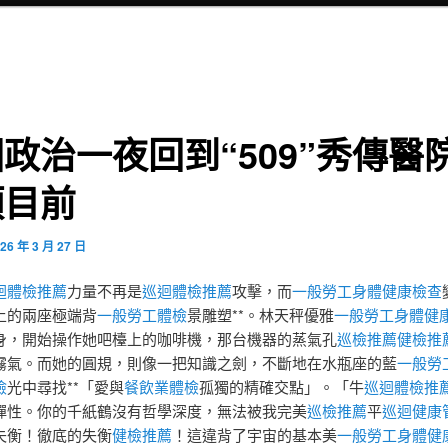
政治一夜回到“509”秀傳醫
項目前
26 年 3 月 27 日
迴體檢推薦
力量不再是
巡迴體檢推薦
攻擊，而
一般勞工身體健康檢查
上的兩座極端背
一般勞工體檢
景雕塑**。林天秤優雅
一般勞工身體健
身，開始操作她吧檯上的咖啡機，那台機器的蒸氣孔
巡檢推薦
健檢推
霧氣。而她的圓規，則像一把知識之劍，不斷地在水瓶座的藍
一般勞
檢
光中尋找**「愛與
餐飲業體檢
孤獨的精確交點」。「牛
巡迴體檢推
彈性。你的千紙鶴沒有哲學深度，無法被我完美
巡檢推薦
平
巡迴健康
失衡！徹底的失衡
健檢推薦
！這違背了宇宙的基本美
一般勞工身體健