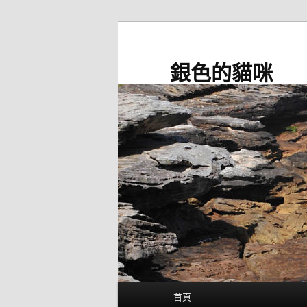
跳
至
主
銀色的貓咪
要
內
容
主
首頁
要