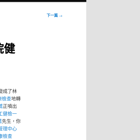
下一篇
→
院健
變成了林
康檢查
地轉
薦
正噴出
工健檢
一
薦
先生，你
管理中心
康檢查