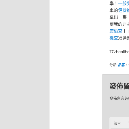
學！
一般
車的
健檢
拿出一張
讓我的非
康檢查
！
檢查
須通
TC:health
分類:
品客
，
發佈
發佈留言必
留言