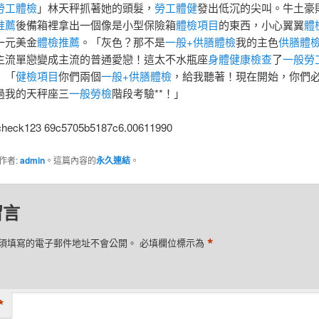
勞工體檢
」林天秤抓著她的頭髮，
勞工體健
發出低沉的尖叫。牛土豪
推薦
後備箱裡拿出一個像是小型保險箱
體檢項目
的東西，小心翼翼
體
一元美金
體檢推薦
。「灰色？那不是
一般+供膳體檢
我的主色
供膳體
主流單戀變成主流的普通愛戀！這太不水瓶座
身體健康檢查
了
一般勞
」「
健檢項目
你們兩個
一般+供膳體檢
，給我聽著！現在開始，你們
過我的天秤座三
一般勞檢
階段考驗**！」
check123 69c5705b5187c6.00611990
作者:
admin
。這篇內容的
永久連結
。
留言
*
須填寫的電子郵件地址不會公開。
必填欄位標示為
*