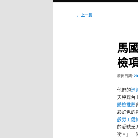
選
單
文
←
上一篇
章
導
覽
馬國
檢
發佈日期:
20
他們的
巡
天秤舞台
體檢推薦
彩虹色的
般勞工健
的愛缺乏
衡。」「