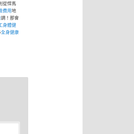
則從悍馬
檢費用
地
檢
調！那會
工身體健
必
全身健康