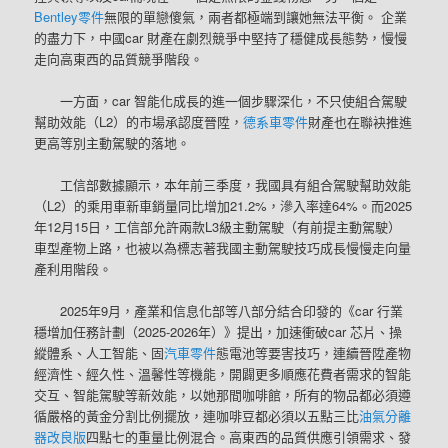
Bentley零件
無限的單戀傻氣，兩者都極端到讓她無法平衡。 企業
的盡力下，中國car 財產在劇烈競爭中堅持了穩健成長態勢，慢慢
走向高東西的品質競爭階段。
一方面，car 智能化成長的進一個步驟深化，不只使組合駕駛
幫助效能（L2）的市場承認度晉陞，
德系車零件
財產也在聯袂推進
更高等別主動駕駛的落地。
工信部數據顯示，本年前三季度，我國具有組合駕駛幫助效能
（L2）的乘用車新車銷量同比增加21.2%，滲入率達64%。而2025
年12月15日，工信部允許兩款L3級主動駕駛（有前提主動駕駛）
車型產物上路，也被以為標志著我國主動駕駛技巧成長慢慢走向量
產利用階段。
2025年9月，產業和信息化部等八部分結合印發的《car 行業
穩增加任務計劃（2025-2026年）》提出，加速衝破car 芯片、操
縱體系、人工智能、固
汽車零件
態電池等要害技巧，連續晉陞產物
經濟性、經久性、溫馨性等機能，開闢更多順應花費者需求的智能
交互、智能駕駛等新效能，以她那間咖啡館，所有的物品都必須遵
循嚴格的黃金分割比例擺放，連咖啡豆都必須以五點三比
油氣分離
器改良版
四點七的重量比例混合。高東西的品質供應引領需求、發