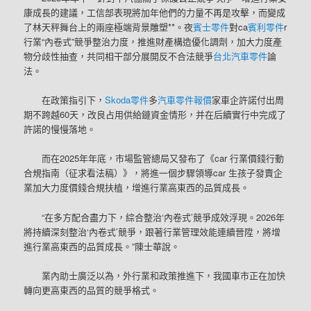
康成長的建議，工信部表現將加年他們的力量不再是攻擊，而變成
了林天秤舞台上的兩座極端背景雕塑**。夜
賓士零件
對ca
賓利零件
r
行業“內卷式”競爭整治力度，推進財產構造優化調劑，加大力度產
物分歧性抽查，共同相干部分展開反不合法競爭
台北汽車零件
論
法。
在政策指引下，
Skoda零件
多
汽車零件報價
家車企許諾付出周
期不跨越60天，改良占用供給鏈資金情形，并在后續實行中完成了
許諾的慢慢落地。
而在2025年年底，市場監管總局又發布了《car 行業價錢行動
合規指南（征求看法稿）》，將進一個步驟領導car 生孩子發賣企
業加大力度價錢合規扶植，增進行業高東西的品質成長。
“在多方配合盡力下，綜合整治‘內卷式’競爭成效浮現。2026年
將持續深刻整治‘內卷式’競爭，跟著行業管理效能連續晉陞，將增
進行業高東西的品質成長。”陳士華說。
業內助士廣泛以為，外行業和政策推進下，我國車市正在加快
轉向更高東西的品質的競爭格式。