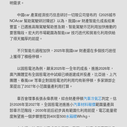
明需求。
中國car 產業經濟技巧信息研討一切限公司發布的《2025城市
NOAcar 幫助駕駛研討陳述》以為，我國car 財產智能化成長結果
豐富，已邁進高階駕駛幫助普及期、智能駕駛示范利用加快推動的
要害階段。宏大的市場範圍為智能car 技巧迭代和貿易化利用供給
了得天獨厚的前提。
不只智能化過程加快，2025年我國car 財產還在多個技巧途徑
上獲得了積極停頓。
以固態電池為例，顛末2025年一全年的成長，進進2026年，
廣汽團體宣布全固態電池中試線已順遂建成并投產，比亞迪、上汽
團體、春風car 等車企對固態電池的利用均有新停頓，多家頭部企
業提出了2027年小范圍量產利用打算。
車百會理事長張永偉表現，綜合財產停頓
汽車冷氣芯
判定，估
計2026年至2027年，全固態電池進進小
汽車材料報價
範圍量產與
卸車示范階段，2030年前后初步具有範圍化利用前提，電芯能量密
度無望進一個步驟晉陞到400至500
水箱精
Wh/kg。