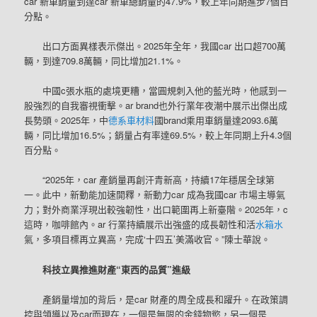
car 新車銷量到達car 新車總銷量的47.9%，較上年同期進步7個百
分點。
出口方面異樣表示傑出。2025年全年，我國car 出口超700萬
輛，到達709.8萬輛，同比增加21.1%。
中國c張水瓶的處境更糟，當圓規刺入他的藍光時，他感到一
股強烈的自我審視衝擊。ar brand也外行業年夜潮中展示出傑出成
長勢頭。2025年，中
德系車材料
國brand乘用車銷量達2093.6萬
輛，同比增加16.5%；銷量占有率達69.5%，較上年同期上升4.3個
百分點。
“2025年，car 產銷量再創汗青新高，持續17年穩居全球第
一。此中，新動能加速開釋，新動力car 成為我國car 市場主導氣
力；對外商業浮現出較強韌性，出口範圍再上新臺階。2025年，c
這時，咖啡館內。ar 行業持續展示出強盛的成長韌性和活
水箱水
氣，多項目標再立異高，完成‘十四五’美滿收官。”陳士華說。
科技立異推進財產“東西的品質”進級
產銷量增加的背后，是car 財產的周全成長和躍升。在政策調
控與領導以及car而現在，一個是無限的金錢物慾，另一個是