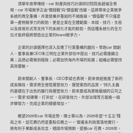
清華年夜學傳授、car 財產與技巧計謀研討院院長趙福全表
現，car 市場競爭正由“價錢戰”向“價值戰”改變，這將帶來企業競爭
系統的周全重構，并激發兼并重組的不竭進級。“價值戰”不只僅是
單一產物競爭力的較勁，更是企業在全體範圍、本錢、技巧、生態
以及貿易形式等支持下的系統化才能的較勁，而這種系統化的全方
位才能終極將塑造出企業的brand競爭力。
企業的計謀選擇也深入反應了行業重構的趨向。零跑car 開創
人、董事長兼CEO朱江明在企業外部信中提出，技巧必需連續立
異；品德必需做到極致；必需加快海內市場的拓展；組織必需堅持
高效靈敏。
蔚來開創人、董事長、CEO李斌也表現，蔚來曾經進進了新的
成長階段，需求周全晉陞運營效力、運營東西的品質。“持久主義
的基礎在于出色的履行與運營效力，蔚來要成為算賬最細的公司之
一，需求‘結硬寨，打呆仗’，在研發效力、外部治理等方面進一個
步驟發力，完成企業的穩健增加。”
瞻望2026年car 市場走勢，陳士華以為，2026年是“十五五”殘
局之年，促花費仍然是重點任務之一。“跟著系列政策落地實行，
將有利于果斷成長信念，穩固市場預期，提振car 花費。2026年，