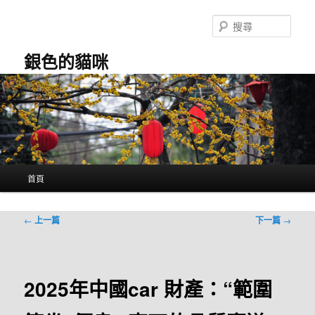
跳
至
搜
主
尋
要
銀色的貓咪
內
容
主
首頁
要
選
單
文
←
上一篇
下一篇
→
章
導
覽
2025年中國car 財產：“範圍