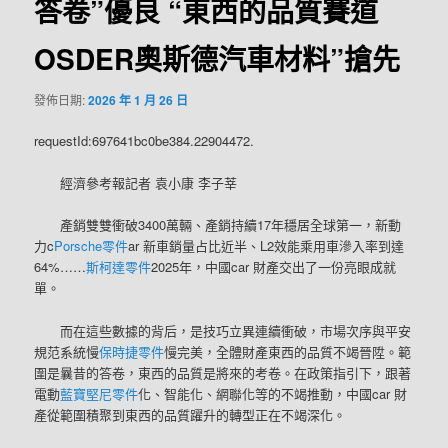
答卷”優良 “東西的品質賽道
OSDER奧斯德汽車材料”搶先
發佈日期:
2026 年 1 月 26 日
requestId:697641bc0be384.22904472.
經濟參考報記者 袁小康 李子莘
產銷雙雙衝破3400萬輛、產銷持續17年穩居全球第一，新動
力c
Porsche零件
ar 新車銷量占比近半、L2效能乘用車滲入率到達
64%……
斯柯達零件
2025年，中國car 財產交出了一份亮眼成就
單。
而在這些數據的背后，是技巧立異連續衝破，市場次序與平安
規范系統慢
保時捷零件
慢完美，全體財產東西的品質不竭晉陞。範
圍是曩昔的答卷，東西的品質是將來的考卷。在政策指引下，跟著
電動
藍寶堅尼零件
化、智能化、網聯化等的不竭推動，中國car 財
產從範圍積聚到東西的品質躍升的轉型正在不竭深化。