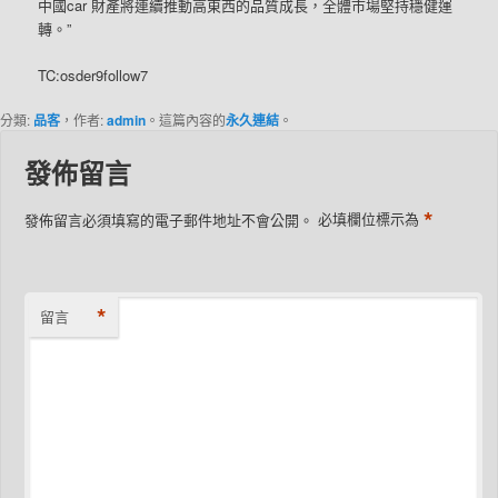
中國car 財產將連續推動高東西的品質成長，全體市場堅持穩健運
轉。”
TC:osder9follow7
分類:
品客
，作者:
admin
。這篇內容的
永久連結
。
發佈留言
*
發佈留言必須填寫的電子郵件地址不會公開。
必填欄位標示為
*
留言