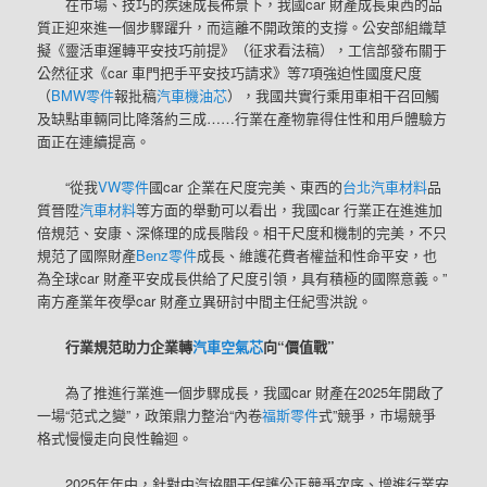
在市場、技巧的疾速成長佈景下，我國car 財產成長東西的品
質正迎來進一個步驟躍升，而這離不開政策的支撐。公安部組織草
擬《靈活車運轉平安技巧前提》（征求看法稿），工信部發布關于
公然征求《car 車門把手平安技巧請求》等7項強迫性國度尺度
（
BMW零件
報批稿
汽車機油芯
），我國共實行乘用車相干召回觸
及缺點車輛同比降落約三成……行業在產物靠得住性和用戶體驗方
面正在連續提高。
“從我
VW零件
國car 企業在尺度完美、東西的
台北汽車材料
品
質晉陞
汽車材料
等方面的舉動可以看出，我國car 行業正在進進加
倍規范、安康、深條理的成長階段。相干尺度和機制的完美，不只
規范了國際財產
Benz零件
成長、維護花費者權益和性命平安，也
為全球car 財產平安成長供給了尺度引領，具有積極的國際意義。”
南方產業年夜學car 財產立異研討中間主任紀雪洪說。
行業規范助力企業轉
汽車空氣芯
向“價值戰”
為了推進行業進一個步驟成長，我國car 財產在2025年開啟了
一場“范式之變”，政策鼎力整治“內卷
福斯零件
式”競爭，市場競爭
格式慢慢走向良性輪迴。
2025年年中，針對中汽協關于保護公正競爭次序、增進行業安