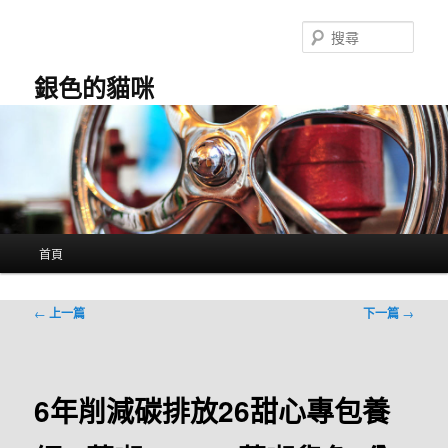
跳
至
搜
主
尋
要
銀色的貓咪
內
容
主
首頁
要
選
單
文
←
上一篇
下一篇
→
章
導
覽
6年削減碳排放26甜心專包養