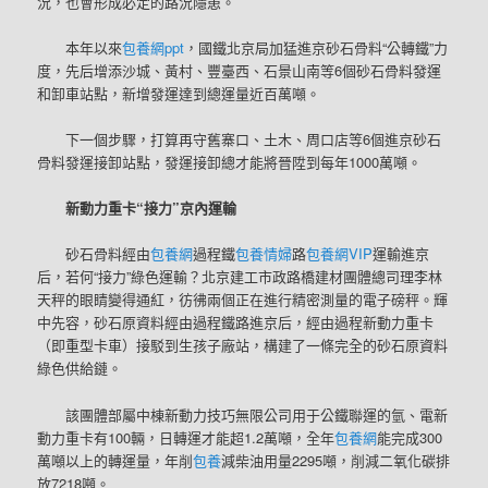
況，也會形成必定的路況隱患。
本年以來
包養網ppt
，國鐵北京局加猛進京砂石骨料“公轉鐵”力
度，先后增添沙城、黃村、豐臺西、石景山南等6個砂石骨料發運
和卸車站點，新增發運達到總運量近百萬噸。
下一個步驟，打算再守舊寨口、土木、周口店等6個進京砂石
骨料發運接卸站點，發運接卸總才能將晉陞到每年1000萬噸。
新動力重卡“接力”京內運輸
砂石骨料經由
包養網
過程鐵
包養情婦
路
包養網VIP
運輸進京
后，若何“接力”綠色運輸？北京建工市政路橋建材團體總司理李林
天秤的眼睛變得通紅，彷彿兩個正在進行精密測量的電子磅秤。輝
中先容，砂石原資料經由過程鐵路進京后，經由過程新動力重卡
（即重型卡車）接駁到生孩子廠站，構建了一條完全的砂石原資料
綠色供給鏈。
該團體部屬中棟新動力技巧無限公司用于公鐵聯運的氫、電新
動力重卡有100輛，日轉運才能超1.2萬噸，全年
包養網
能完成300
萬噸以上的轉運量，年削
包養
減柴油用量2295噸，削減二氧化碳排
放7218噸。