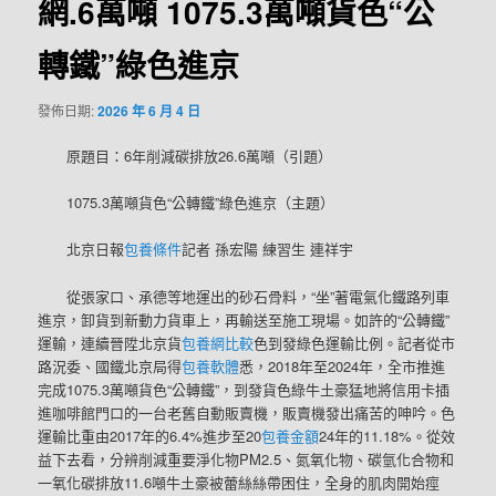
網.6萬噸 1075.3萬噸貨色“公
轉鐵”綠色進京
發佈日期:
2026 年 6 月 4 日
原題目：6年削減碳排放26.6萬噸（引題）
1075.3萬噸貨色“公轉鐵”綠色進京（主題）
北京日報
包養條件
記者 孫宏陽 練習生 連祥宇
從張家口、承德等地運出的砂石骨料，“坐”著電氣化鐵路列車
進京，卸貨到新動力貨車上，再輸送至施工現場。如許的“公轉鐵”
運輸，連續晉陞北京貨
包養網比較
色到發綠色運輸比例。記者從市
路況委、國鐵北京局得
包養軟體
悉，2018年至2024年，全市推進
完成1075.3萬噸貨色“公轉鐵”，到發貨色綠牛土豪猛地將信用卡插
進咖啡館門口的一台老舊自動販賣機，販賣機發出痛苦的呻吟。色
運輸比重由2017年的6.4%進步至20
包養金額
24年的11.18%。從效
益下去看，分辨削減重要淨化物PM2.5、氮氧化物、碳氫化合物和
一氧化碳排放11.6噸牛土豪被蕾絲絲帶困住，全身的肌肉開始痙