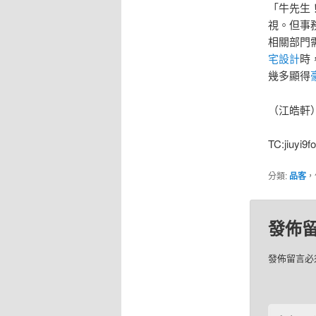
「牛先生
視。但事
相關部門
宅設計
時
幾多顯得
（江皓軒
TC:jiuyi9
分類:
品客
，
發佈
發佈留言必