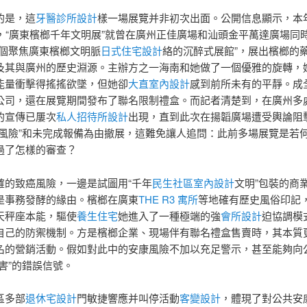
的是，這
牙醫診所設計
樣一場展覽并非初次出面。公開信息顯示，本年
日，“廣東檳榔千年文明展”就曾在廣州正佳廣場和汕頭金平萬達廣場同
首個聚焦廣東檳榔文明脈
日式住宅設計
絡的沉醉式展館”，展出檳榔的
及其與廣州的歷史淵源。主辦方之一海南和她做了一個優雅的旋轉，
能量衝擊得搖搖欲墜，但她卻
大直室內設計
感到前所未有的平靜。成
公司，還在展覽期間發布了聯名限制禮盒。而記者清楚到，在廣州多
的宣傳已屢次
私人招待所設計
出現，直到此次在揚韜廣場遭受輿論阻
規風險”和未完成報備為由撤展，這難免讓人追問：此前多場展覽是若
過了怎樣的審查？
確的致癌風險，一邊是試圖用“千年
民生社區室內設計
文明”包裝的商
是事務發酵的緣由。檳榔在廣東
THE R3 寓所
等地確有歷史風俗印記
天秤座本能，驅使
養生住宅
她進入了一種極端的強
會所設計
迫協調模
自己的防禦機制。方是檳榔企業、現場伴有聯名禮盒售賣時，其本質
名的營銷活動。假如對此中的安康風險不加以充足警示，甚至能夠向
害”的錯誤信號。
區多部
退休宅設計
門敏捷響應并叫停活動
客變設計
，體現了對公共安