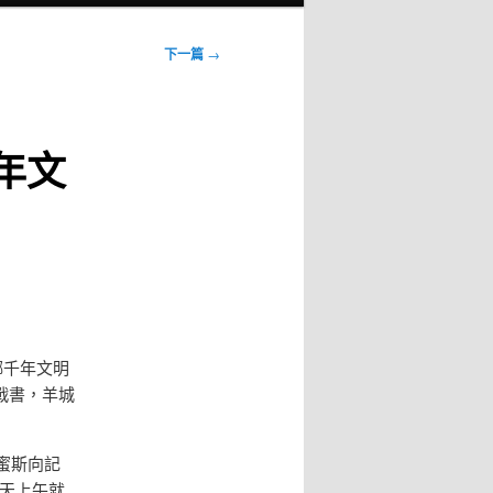
下一篇
→
年文
榔千年文明
戰書，羊城
蜜斯向記
天上午就