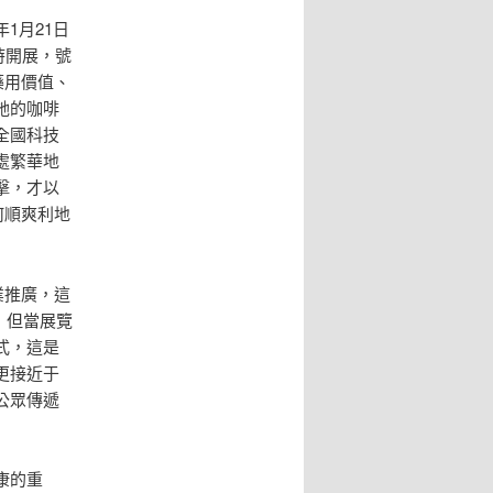
1月21日
時開展，號
藥用價值、
她的咖啡
全國科技
處繁華地
擊，才以
何順爽利地
業推廣，這
，但當展覽
式，這是
更接近于
公眾傳遞
康的重