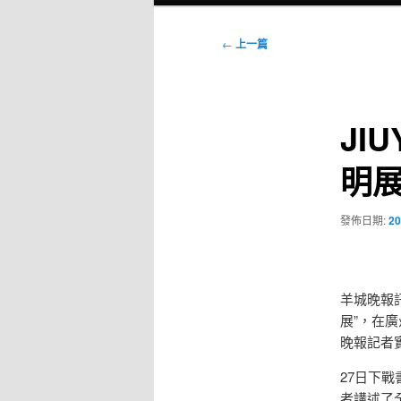
選
單
文
←
上一篇
章
導
覽
JI
明展
發佈日期:
20
羊城晚報
展”，在
晚報記者
27日下
者講述了