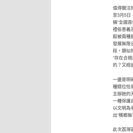
值得關注
至3月5
稱“全國
禮俗意義
館被兩種
發展無限
段，類似
“存在合
的？又經
一邊是明
種錯位恰
主辦她的
一種保護
以文明為
出“檳榔無
此次荔灣