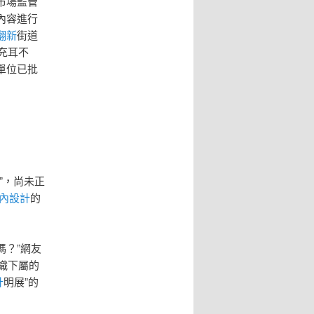
市場監管
內容進行
翻新
街道
充耳不
單位已批
”，尚未正
風室內設計
的
嗎？”網友
組織下屬的
計
明展”的