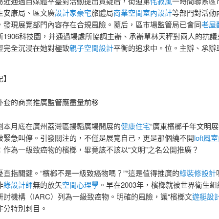
易近通過自媒體平臺對活動提出質疑后，街道第
侘寂風
一時間聯系區
生安康局、區文廣
設計家豪宅
旅體局
商業空間室內設計
等部門對活動
，發現展覽部門內容存在合規風險。隨后，區市場監管局已會同
老屋
所1906科技園，并通過場處所協調主辦、承辦單林天秤對兩人的抗議
經完全沉浸在她對極致
親子空間設計
平衡的追求中。位。主辦、承辦
記】
外套的商業推廣監管應盡量前移
劃本月底在廣州荔灣區揚韜廣場開展的
健康住宅
“廣東檳榔千年文明展
被緊急叫停。引發關注的，不僅是展覽自己，更是那個繞不開
loft
：作為一級致癌物的檳榔，畢竟該不該以“文明”之名公開推廣？
憂直指關鍵。“檳榔不是一級致癌物嗎？”“這是值得推廣的
綠裝修設計
非
綠設計師
無的放矢
空間心理學
。早在2003年，檳榔就被世界衛生
研討機構（IARC）列為一級致癌物。明確的風險，讓“檳榔文
遊艇設
非分特別刺目。