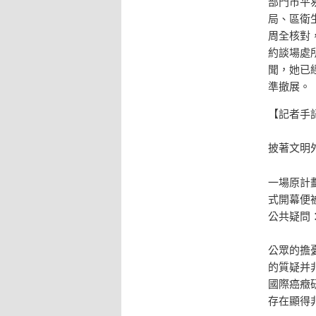
部門市平
局、區衛
周全核對
約談場處
聞，她已
準撤展。
【記者手
披著文明
一場原計
式開幕便
公共疑問
公眾的擔
的質疑并
國際癌癥
存在顯得