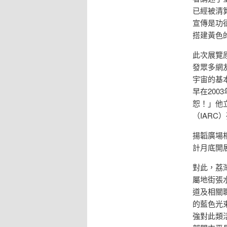
已經被清
宣傳是功
搭建黃色
此次展覽
發眾多網
宇宙的基
早在20
恕！」他
（IAR
揚韜廣場
計月底開
對此，荔
屬地街張
道及相關
的藍色光
強對此類