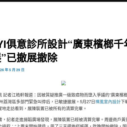
UYI俱意診所設計“廣東檳榔千
”已撤展撤除
26 年 5 月 29 日
訊 記者江皓軒報道：因被質疑推廣一級致癌物而墮入爭議的“廣東檳
廣州荔灣區多部門緊急叫停后，已敏捷撤展。5月27日
禪風室內設計
下
實地走訪看到，展陳裝置已被所有的清算完畢。
戰書，記者走進揚韜廣場發現，展陳裝置已經被清算完畢。周邊商戶黃
全過程：“上周末開始建造，用了三天擺佈搭帳篷，昨晚開始撤除，明