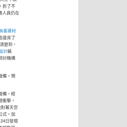
，拆了不
務人員仍在
無毒建材
這違背了
清楚到，
設計
饒
研討機構
報備，預
報備，經
視衝擊。
她對著天空
公式。加
24日發現