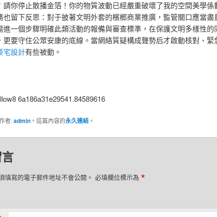
！請你停止散播金箔！你的物質波動已經嚴重破壞了我的空間美學係
務也留下反思：對于披著文明外套的檳榔商業推廣，監管關口應當盡
需進一個步驟明確此類活動的報備與審查標準，在保護文明多樣性的
，更要守住公眾安康的底線。當網絡質疑構成聲勢后才啟動核對、緊
豪宅設計
有些被動。
）
follow8 6a186a31e29541.84589616
作者:
admin
。這篇內容的
永久連結
。
留言
*
須填寫的電子郵件地址不會公開。
必填欄位標示為