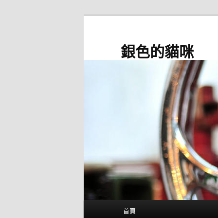
跳
至
主
銀色的貓咪
要
內
容
主
首頁
要