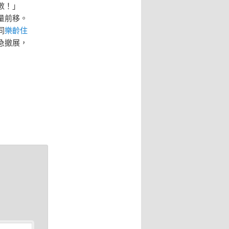
數！」
量前移。
同
樂齡住
急撤展，