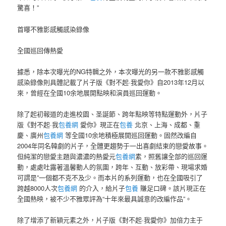
驚喜！”
首曝不雅影感觸感染錄像
全國巡回傳熱愛
據悉，除本次曝光的NG特輯之外，本次曝光的另一款不雅影感觸
感染錄像則具體記載了片子版《對不起·我愛你》自2013年12月以
來，曾經在全國10余地展開點映和演員巡回運動。
除了起初報道的走進校園、圣誕節、跨年點映等特點運動外，片子
版《對不起·我
包養網
愛你》現正在
包養
北京、上海、成都、重
慶、廣州
包養網
等全國10余地積極展開巡回運動。固然改編自
2004年同名韓劇的片子，全體更趨勢于一出喜劇結束的戀愛故事。
但純潔的戀愛主題與濃濃的熱愛元
包養網
素，照舊讓全部的巡回運
動，處處吐露著溫馨動人的氛圍，跨年、互動、放彩帶、現場求婚
可謂是”一個都不克不及少。而本片的系列運動，也在全國吸引了
跨越8000人次
包養網
的介入，給片子
包養
賺足口碑。該片現正在
全國熱映，被不少不雅眾評為“十年來最具誠意的改編作品”。
除了增添了新穎元素之外，片子版《對不起·我愛你》加倍力主于