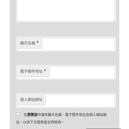
*
顯示名稱
*
電子郵件地址
個人網站網址
在
瀏覽器
中儲存顯示名稱、電子郵件地址及個人網站網
址，以供下次發佈留言時使用。