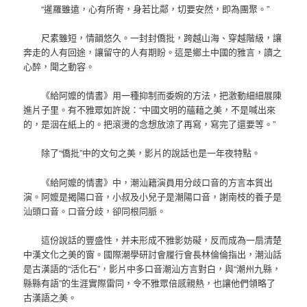
“暹羅雖遠，心有所寄，身若比鄰，切要安然，即為團聚。”
尺素雖短，情韻悠久。一封封僑批，跨越山海、穿越階級，讓
奔走的人有回途，讓留守的人有期盼。這是鄉土中國的雅言，讀之
心醉，聞之動容。
《給阿嬤的情書》用一種抑制而委婉的方法，把激動細細展陳
進片子里。有不雅眾如許說：“中國文明的蘊藉之美，不是喊出來
的，是洇在紙上的。把滾燙的念想放涼了再寫，寫完了還要等。”
除了“僑批”中的文句之美，影片的說話也是一年夜特點。
《給阿嬤的情書》中，潮汕籍演員用分歧口音的方言本質出
演。阿嬤是揭陽口音，小叔及小兒子是潮陽口音，謝南枝的養子是
汕頭口音。口音分歧，卻同根同脈。
這份說話的豐盛性，并未形成不雅影妨礙，反而成為一扇清楚
中漢文化之美的窗。國際潮學研討會履行會長林倫倫指出，潮汕話
是古漢語的“活化石”，影片中多口音潮汕方言對白，與“潮州九縣，
縣縣有語”的生涯實際雷同，令不雅眾倍感親熱，也讓他們領略了
古漢語之美。