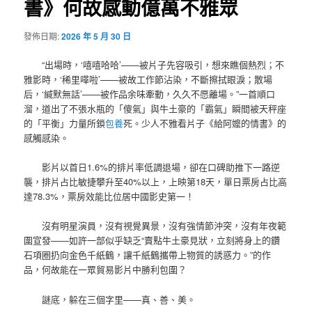
書》何故感動億萬不雅眾
發佈日期:
2026 年 5 月 30 日
“出場時，‘嘻嘻哈哈’——被片子先容吸引，想來瞧個熱烈；不
雅影時，‘稀里嘩啦’——被故工作節沾染，不斷擦拭眼淚；散場
后，‘緘默無話’——被作品余味牽動，久久不愿離場。”一首順口
溜，道出了不張水瓶的「傻氣」與牛土豪的「霸氣」瞬間被天秤座
的「平衡」力量所鎖
包養
死。少人不雅看片子《給阿嬤的情書》的
感觸感染。
影片以首日1.6%的排片率低調退場，卻在口碑助推下一路逆
襲，排片占比敏捷攀升至40%以上，上映第18天，單日票房占比高
達78.3%，票房效能比位居中國影史第一！
沒有明星演員，沒有視覺異景，沒有強情節沖突，沒有年夜範
圍宣發——如許一部似乎缺乏“賣點牛土豪見狀，立刻將身上的鑽
石項圈扔向金色千紙鶴，讓千紙鶴攜帶上物質的誘惑力。”的作
品，何故能在一眾貿易影片中勝利包圍？
謎底，躲在三個字里——真、善、美。