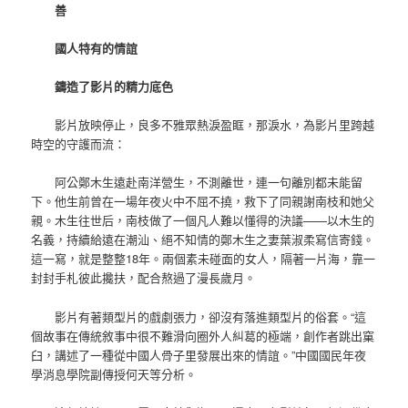
善
國人特有的情誼
鑄造了影片的精力底色
影片放映停止，良多不雅眾熱淚盈眶，那淚水，為影片里跨越
時空的守護而流：
阿公鄭木生遠赴南洋營生，不測離世，連一句離別都未能留
下。他生前曾在一場年夜火中不屈不撓，救下了同親謝南枝和她父
親。木生往世后，南枝做了一個凡人難以懂得的決議——以木生的
名義，持續給遠在潮汕、絕不知情的鄭木生之妻葉淑柔寫信寄錢。
這一寫，就是整整18年。兩個素未碰面的女人，隔著一片海，靠一
封封手札彼此攙扶，配合熬過了漫長歲月。
影片有著類型片的戲劇張力，卻沒有落進類型片的俗套。“這
個故事在傳統敘事中很不難滑向圈外人糾葛的極端，創作者跳出窠
臼，講述了一種從中國人骨子里發展出來的情誼。”中國國民年夜
學消息學院副傳授何天等分析。