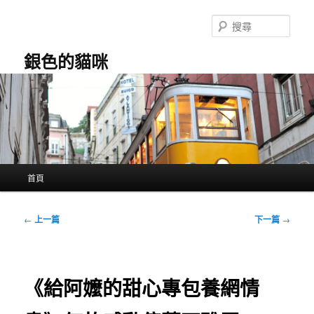
跳
至
搜
主
尋
要
銀色的貓咪
內
容
主
首頁
要
選
單
文
←
上一篇
下一篇
→
章
導
覽
《給阿嬤的甜心專包養網情