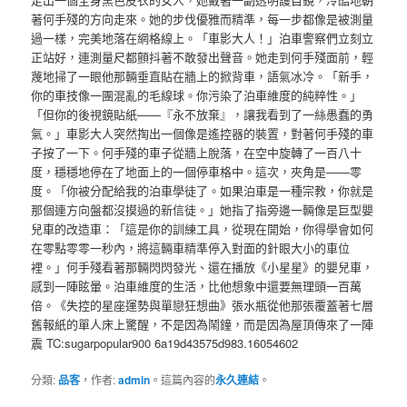
著何手殘的方向走來。她的步伐優雅而精準，每一步都像是被測量
過一樣，完美地落在網格線上。「車影大人！」泊車警察們立刻立
正站好，連測量尺都顫抖著不敢發出聲音。她走到何手殘面前，輕
蔑地掃了一眼他那輛垂直貼在牆上的掀背車，語氣冰冷。「新手，
你的車技像一團混亂的毛線球。你污染了泊車維度的純粹性。」
「但你的後視鏡貼紙——『永不放棄』，讓我看到了一絲愚蠢的勇
氣。」車影大人突然掏出一個像是遙控器的裝置，對著何手殘的車
子按了一下。何手殘的車子從牆上脫落，在空中旋轉了一百八十
度，穩穩地停在了地面上的一個停車格中。這次，夾角是——零
度。「你被分配給我的泊車學徒了。如果泊車是一種宗教，你就是
那個連方向盤都沒摸過的新信徒。」她指了指旁邊一輛像是巨型嬰
兒車的改造車：「這是你的訓練工具，從現在開始，你得學會如何
在零點零零一秒內，將這輛車精準停入對面的針眼大小的車位
裡。」何手殘看著那輛閃閃發光、還在播放《小星星》的嬰兒車，
感到一陣眩暈。泊車維度的生活，比他想象中還要無理頭一百萬
倍。《失控的星座運勢與單戀狂想曲》張水瓶從他那張覆蓋著七層
舊報紙的單人床上驚醒，不是因為鬧鐘，而是因為屋頂傳來了一陣
震 TC:sugarpopular900 6a19d43575d983.16054602
分類:
品客
，作者:
admin
。這篇內容的
永久連結
。