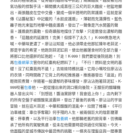
氣功般的捏製手法，瞬間擴大成直徑三公尺的巨大麵皮。他猛地擲
出，兩張麵皮在空中交疊，變成一個半透明的防禦護盾。這就是家
傳《沾醬秘笈》中記載的「水餃皮護盾」，薄韌而充滿彈性。藍色
離子炮光束猛烈地擊中麵皮護盾，發出了一聲像是汽水開蓋的聲
音。護盾劇烈震動，但奇蹟般地擋住了攻擊，只是散發出濃郁的麵
香。「這麵皮的延展性！完美！但撐不了太久！」K-999焦急地大
喊，中藥味更濃了。廖沾沾知道，他必須帶走他那缸陳年老蒜泥，
那是宇宙的希望。他跑到蒜泥缸前，使出他搬運食材的全部力量，
將那口比他還胖的缸抱起。「走！K-999！我們要從後院逃跑！別
再
包養網單次
管你的紅棗枸杞燃料了！」「不行！燃料是文明的基
礎！沒了紅棗我飛不遠！」吉娃娃特務抗議。它用小嘴咬住廖沾沾
的衣領，同時開啟了它背上的枸杞推進器。推進器發出「滋滋」的
輕微煎煮聲，伴隨著一股濃郁的蔘味爆發。廖沾沾抱著蒜泥缸、K-
999咬著
包養
他，一起從撞出來的洞口衝向後院。王醋狂的醋罐機
器人發出尖叫：「別想逃！醬油黨餘孽！我會追上你！」店內剩下
的所有空盤子被醋酸氣波震碎，發出了最後的哀鳴。廖沾沾的宇宙
冒險，就在這片蒜泥、中藥和醋酸的混亂中，拉開了帷幕。《平行
泊車維度：車位爭奪戰》何手殘的人生，被兩個巨大的陰影籠罩
著：停車費，以及平行泊車
包養網
。他那輛老舊的掀背車，彷彿繼
承了他所有的駕駛焦慮，從未在他需要時提供過任何幫助。今天，
他面臨的是城市傳說中最恐怖的挑戰，一條夾在理髮店與一間專賣