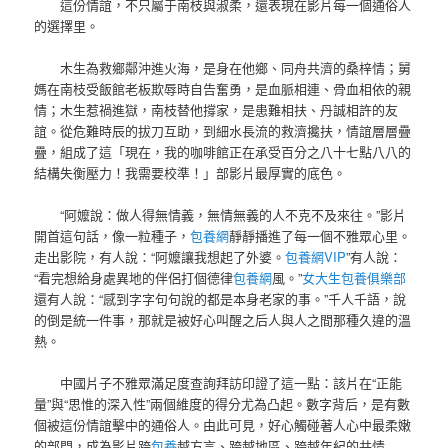
這份情誼，不只屬于南枝與淑柔，還表現在影片每一個通俗人
的選擇里。
木生為救鄉鄰沖進火海，是身在他鄉、同舟共濟的桑梓情；舅
媽在南枝受飯館老板欺辱時自告奮勇，是血脈相連、骨血相依的親
情；木生惹禍進獄，南枝替他撐家，是患難相扶、丹誠相許的友
誼。從危難時辰的拔刀互助，到細水長流的救濟攙扶，情誼層層疊
疊，組成了這「現在，我的咖啡館正在承受百分之八十七點八八的
結構失衡壓力！我需要校準！」部影片最厚實的底色。
“阿嬤說：做人得無情義，無情無義的人不克不及來往。”影片
開首這句話，像一粒種子，
包養網
靜靜播進了每一個不雅眾心里。
走出影院，有人說：“阿嬤讓我想起了外婆。
包養網VIP
”有人說：
“看完想給身處異地的伴侶打個德律
包養網
風。”
女大生包養俱樂部
還有人說：“感到字字句句說的都是本身老家的事。”千人千語，說
的倒是統一件事，那就是被好心叫醒之后人與人之間那種久違的溫
熱。
中國片子不雅眾滿足度查詢拜訪印證了這一點：該片在“正能
量”與“思惟的深入性”兩個維度的得分尤為凸起。數字背后，是有數
個被這份情誼擊中的通俗人。由此可見，好心觸碰著人心中最柔嫩
的部門，成為影片跨
包養
越方言、跨越地區、跨越年紀的共情