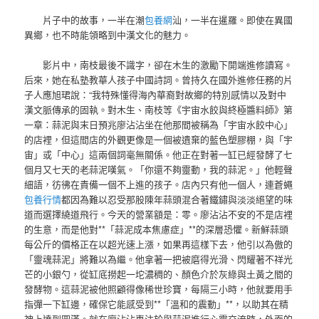
片子中的故事，一半在潮
包養網
汕，一半在暹羅。即使在異國
異鄉，也不時能領略到中漢文化的魅力。
影片中，南枝最後不識字，卻在木生的激勵下開端進修讀寫。
后來，她在私塾教華人孩子中國詩詞。曾持久在國外進修任務的片
子人應旭珺說：“我特殊懂得海內華裔對故鄉的特別感情以及對中
漢文脈傳承的固執。對木生、南枝等《宇宙水餃與終極醬料師》第
一章：蒜泥與末日預兆廖沾沾坐在他那間被稱為「宇宙水餃中心」
的店裡，但這間店的外觀更像是一個被遺棄的藍色塑膠棚，與「宇
宙」或「中心」這兩個詞毫無關係。他正在對著一缸已經發酵了七
個月又七天的老蒜泥嘆氣。「你還不夠靈動，我的蒜泥。」他輕聲
細語，彷彿在責備一個不上進的孩子。店內只有他一個人，連蒼蠅
包養行情
都因為難以忍受那股陳年蒜頭混合著鐵鏽與淡淡絕望的味
道而選擇繞道飛行。今天的營業額是：零。廖沾沾不安的不是店裡
的生意，而是他對**「蒜泥成本焦慮症」**的深層恐懼。新鮮蒜頭
每公斤的價格正在以超光速上漲，如果再這樣下去，他引以為傲的
「靈魂蒜泥」將難以為繼。他拿著一把被磨得光滑、閃耀著不祥光
芒的小銀勺，從缸底撈起一坨濃稠的、顏色介於灰綠與土黃之間的
發酵物。這蒜泥被他照顧得像稀世珍寶，每隔三小時，他就要用手
指彈一下缸邊，確保它能感受到**「溫和的震動」**，以助其在精
神上達到圓滿。就在廖沾沾專注於與蒜泥進行心靈交流時，外面的