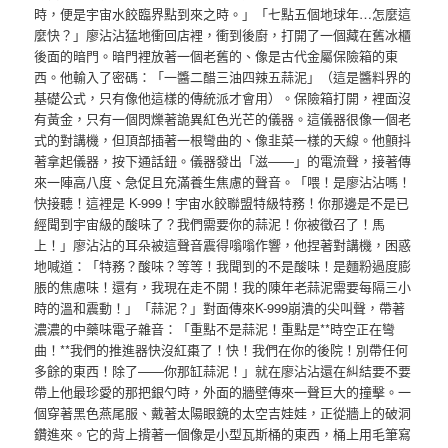
時，便是宇宙水餃臨界點到來之時。」「七點五個地球年…怎麼這
麼快？」廖沾沾猛地衝回店裡，衝到後廚，打開了一個藏在舊冰櫃
後面的暗門。暗門裡放著一個老舊的、像是古代金屬保險箱的東
西。他輸入了密碼：「一醬二醋三油四辣五蒜泥」（這是醬料界的
基礎公式，只有像他這樣的傳統派才會用）。保險箱打開，裡面沒
有黃金，只有一個閃爍著詭異紅色光芒的儀器。這儀器很像一個老
式的對講機，但頂部插著一根彎曲的、像韭菜一樣的天線。他顫抖
著拿起儀器，按下通話鈕。儀器發出「滋——」的電流聲，接著傳
來一陣高八度、急促且充滿養生焦慮的聲音。「喂！是廖沾沾嗎！
快接聽！這裡是 K-999！宇宙水餃聯盟特級特務！你那邊是不是已
經聞到宇宙級的酸味了？我們需要你的蒜泥！你被徵召了！馬
上！」廖沾沾的耳朵被這聲音震得嗡嗡作響，他捏著對講機，困惑
地喊道：「特務？酸味？等等！我聞到的不是酸味！是麵粉過度膨
脹的焦慮味！還有，我現在走不開！我的陳年老蒜泥需要每隔三小
時的溫和震動！」「蒜泥？」對面傳來K-999崩潰的尖叫聲，帶著
濃濃的中藥味電子雜音：「重點不是蒜泥！重點是**時空正在彎
曲！**我們的推進器快沒紅棗了！快！我們在你的後院！別帶任何
多餘的東西！除了——你那缸蒜泥！」就在廖沾沾還在糾結要不要
帶上他最珍愛的那把銀勺時，外面的牆壁傳來一聲巨大的撞擊。一
個穿著黑色燕尾服、戴著太陽眼鏡的太空吉娃娃，正從牆上的破洞
鑽進來。它的背上揹著一個像是小型瓦斯桶的東西，桶上用毛筆寫