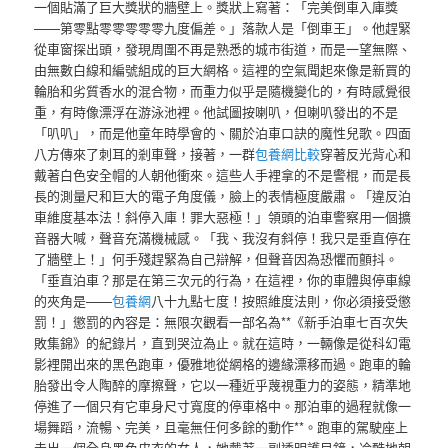
一個貼滿了巨大獎狀的牆壁上。獎狀上寫著：「完美倒車入庫獎
——第零點零零零零零九度偏差。」落款人是「倒車王」。他趕緊
從車窗探出頭，發現周圍不再是熟悉的城市街道，而是一望無際、
由無數白線和編號組成的巨大網格。這裡的空氣聞起來像是新買的
輪胎和劣質香水的混合物，而重力似乎是隨機變化的，有時感覺很
重，有時像漂浮在游泳池裡。他試圖按喇叭，但喇叭發出的不是
「叭叭」，而是他童年時學會的、關於泊車口訣的魔性兒歌。四面
八方傳來了刺耳的剎車聲，接著，一群
包養網比較
穿著反光背心和
戴著白色安全帽的人朝他衝來。這些人手裡拿的不是警棍，而是長
長的測量尺和巨大的電子角度儀，臉上的表情極度嚴肅。「違反泊
車維度基本法！斜停入庫！罪大惡極！」領頭的泊車警察用一個擴
音器大喊，聲音充滿機械感。「我、我沒有斜停！我只是垂直停在
了牆壁上！」何手殘趕緊為自己辯解，但聲音因為恐懼而顫抖。
「垂直泊車？那是在第三次元的行為，在這裡，你的車體與停車線
的夾角是——
包養網
八十九點七度！按照維度法則，你必須接受懲
罰！」懲罰的內容是：無限次觀看一部名為**《新手泊車七百次失
敗集錦》的紀錄片，直到哭泣為止。就在這時，一輛像是從科幻電
影裡開出來的黑色跑車，優雅地從網格的邊緣漂移而過。跑車的輪
胎發出令人陶醉的摩擦聲，它以一種近乎蔑視重力的姿態，精準地
停進了一個只有它車身尺寸寬度的停車格中。那泊車的過程就像一
場舞蹈，流暢、完美，且毫無任何多餘的動作**。跑車的駕駛座上
走出一個全身黑色皮衣的女人，她戴著一副透明護目鏡，冷酷地朝