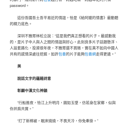
password。
這份吾國吾土吾平易近的情誼，恰是《給阿嬤的情書》最動聽
的精力底色。
深圳不雅眾林松立說：“這是我們真正想看的片子。最感動我
的，是片子中人與人之間的情誼與好心。此刻良多片子話題懸浮、
人設套路化，投資很年夜，不雅眾還不買賬，實在真不如向中國人
共有的感情深處往挖掘，如許
包養
的片子能夠
包養網
走得更遠。”
美
說話文字的蘊藉詩意
彰顯中漢文化神韻
“行船進夜，恰江上升明月，圓如玉墜，仿若身在家鄉，似與
你并肩共賞。”
“打了新棉被，眠床燒燒，不畏天冷，你免牽掛。”