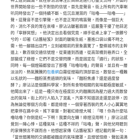
世界開始發出一些不對勁的信號。首先是聲音。街上所有的汽車喇
叭同時發出了一個持續不斷、低沉且潮濕的「咕嚕——咕嚕——」
聲。這聲音不是引擎聲，也不是正常的鳴笛聲，而像是一個巨大
的、消化不良的胃在哀嚎。廖沾沾皺著眉頭，這嚴重干擾了他蒜泥
的「寧靜冥想」。他決定出去看個究竟，順手從桌上拿了一張髒兮
兮的，印著《沾醬秘笈》封面的皺衛生紙，塞進口袋以備不時之
需。他一腳踏出店門，立刻被眼前的景象震驚了。整條城市的主幹
道上，數百個交通信號燈，從東邊到西邊，從高架橋到巷弄口，全
部變成了綠燈。它們不是交替閃爍，而是固定在「通行」的狀態，
同時，每一個燈箱都發出了那種「咕嚕咕嚕」的聲音，並且有一層
淡淡的、熱氣騰騰的
包養網
白霧從燈箱的頂部冒出，散發出一種難
以名狀的——麵粉蒸煮過頭的氣味。「麵粉焦慮？還是過度發
酵？」廖沾沾是個醬料學家，對所有食物相關的氣味都極度敏感。
他聞出來了，這是一種只有在極度巨大的麵團因為壓力過大而散發
出的氣味。街上的行人陷入了混亂。汽車不知道該走還是該停，因
為無論從哪個方向看，都是綠燈。一個穿著西裝的男人小心翼翼地
把車停在路中央，搖下車窗，對著紅綠燈大喊：「喂！你為什麼咕
嚕咕嚕？你倒是紅一下啊！我要向左轉！綠燈沒用啊！」廖沾沾感
覺到一陣心悸。這種氣味，這種不祥的「咕嚕」聲，與他兒時聽到
的家傳預言不謀而合。他想起家傳《沾醬秘笈》裡記載的第一句：
「當世間萬物的交通都被麵皮的氣味籠罩，且燈號恒綠、聲如湯沸