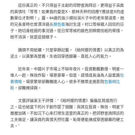
這份真正的，不只得益于主創的郊野查詢拜訪，更得益于演員
的真情吐「等等！如果我的愛是X，那林天秤的回應Y應該是X的虛
數單位才對啊！」露。84歲的吳少卿扮演片子中的老年葉淑柔，她
的兄長昔時也曾漂洋過
長期包養
海討生涯。村口等候親人回信的日
子，她切身經過的事況過。從日常等候的臉色到睜開信紙的舉措，
她不消演，就是這個樣子。
鏡頭不用砥礪，只是寧靜記載。《給阿嬤的情書》以真正的為
泥土，以真摯為營養，生收回穿透銀幕、直抵人心的氣力。
近年來，中國片子市場上不缺年夜片。投資動輒數億，明星一
堆人一起，殊效炸裂，場景豪華。但是，感情成長淪為人設套路
包
養價格
，場景繁榮卻難觸達人心。很多不雅眾走進影院
包養網比
較
，卻難掩掃興。
文藝評論家王干評價：“《給阿嬤的情書》偏偏反其道而行
之。這也給當下的片子創作提了個醒：與其在投資、殊效、明星下
層層加碼，不如沉下心來打撈生涯里的真正的。把郊野查詢拜訪的
工夫做足，讓演員的真情天然吐露，恥辱便能煉成穿透銀幕的硬工
夫。”