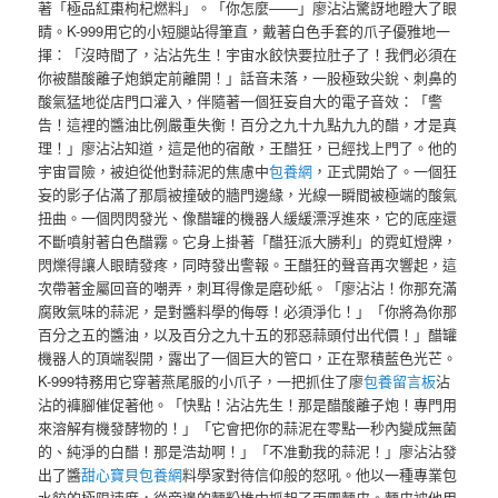
著「極品紅棗枸杞燃料」。「你怎麼——」廖沾沾驚訝地瞪大了眼
睛。K-999用它的小短腿站得筆直，戴著白色手套的爪子優雅地一
揮：「沒時間了，沾沾先生！宇宙水餃快要拉肚子了！我們必須在
你被醋酸離子炮鎖定前離開！」話音未落，一股極致尖銳、刺鼻的
酸氣猛地從店門口灌入，伴隨著一個狂妄自大的電子音效：「警
告！這裡的醬油比例嚴重失衡！百分之九十九點九九的醋，才是真
理！」廖沾沾知道，這是他的宿敵，王醋狂，已經找上門了。他的
宇宙冒險，被迫從他對蒜泥的焦慮中
包養網
，正式開始了。一個狂
妄的影子佔滿了那扇被撞破的牆門邊緣，光線一瞬間被極端的酸氣
扭曲。一個閃閃發光、像醋罐的機器人緩緩漂浮進來，它的底座還
不斷噴射著白色醋霧。它身上掛著「醋狂派大勝利」的霓虹燈牌，
閃爍得讓人眼睛發疼，同時發出警報。王醋狂的聲音再次響起，這
次帶著金屬回音的嘲弄，刺耳得像是磨砂紙。「廖沾沾！你那充滿
腐敗氣味的蒜泥，是對醬料學的侮辱！必須淨化！」「你將為你那
百分之五的醬油，以及百分之九十五的邪惡蒜頭付出代價！」醋罐
機器人的頂端裂開，露出了一個巨大的管口，正在聚積藍色光芒。
K-999特務用它穿著燕尾服的小爪子，一把抓住了廖
包養留言板
沾
沾的褲腳催促著他。「快點！沾沾先生！那是醋酸離子炮！專門用
來溶解有機發酵物的！」「它會把你的蒜泥在零點一秒內變成無菌
的、純淨的白醋！那是浩劫啊！」「不准動我的蒜泥！」廖沾沾發
出了醬
甜心寶貝包養網
料學家對待信仰般的怒吼。他以一種專業包
水餃的極限速度，從旁邊的麵粉堆中抓起了兩團麵皮。麵皮被他用