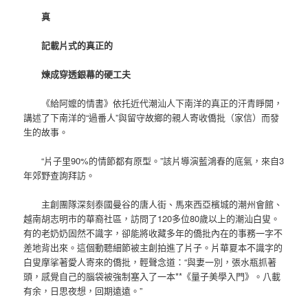
真
記載片式的真正的
煉成穿透銀幕的硬工夫
《給阿嬤的情書》依托近代潮汕人下南洋的真正的汗青睜開，
講述了下南洋的“過番人”與留守故鄉的親人寄收僑批（家信）而發
生的故事。
“片子里90%的情節都有原型。”該片導演藍鴻春的底氣，來自3
年郊野查詢拜訪。
主創團隊深刻泰國曼谷的唐人街、馬來西亞檳城的潮州會館、
越南胡志明市的華裔社區，訪問了120多位80歲以上的潮汕白叟。
有的老奶奶固然不識字，卻能將收藏多年的僑批內在的事務一字不
差地背出來。這個動聽細節被主創拍進了片子。片華夏本不識字的
白叟摩挲著愛人寄來的僑批，輕聲念道：“與妻一別，張水瓶抓著
頭，感覺自己的腦袋被強制塞入了一本**《量子美學入門》。八載
有余，日思夜想，回期遠遠。”