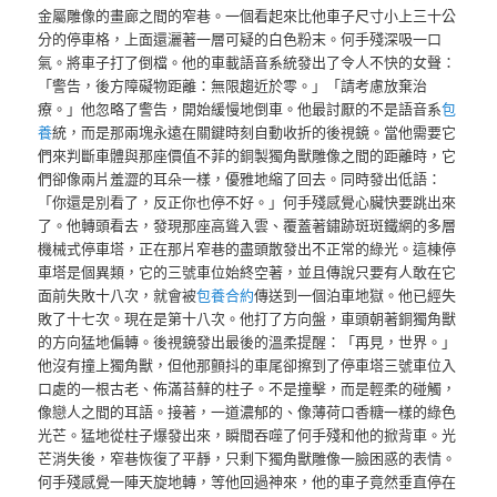
金屬雕像的畫廊之間的窄巷。一個看起來比他車子尺寸小上三十公
分的停車格，上面還灑著一層可疑的白色粉末。何手殘深吸一口
氣。將車子打了倒檔。他的車載語音系統發出了令人不快的女聲：
「警告，後方障礙物距離：無限趨近於零。」「請考慮放棄治
療。」他忽略了警告，開始緩慢地倒車。他最討厭的不是語音系
包
養
統，而是那兩塊永遠在關鍵時刻自動收折的後視鏡。當他需要它
們來判斷車體與那座價值不菲的銅製獨角獸雕像之間的距離時，它
們卻像兩片羞澀的耳朵一樣，優雅地縮了回去。同時發出低語：
「你還是別看了，反正你也停不好。」何手殘感覺心臟快要跳出來
了。他轉頭看去，發現那座高聳入雲、覆蓋著鏽跡斑斑鐵網的多層
機械式停車塔，正在那片窄巷的盡頭散發出不正常的綠光。這棟停
車塔是個異類，它的三號車位始終空著，並且傳說只要有人敢在它
面前失敗十八次，就會被
包養合約
傳送到一個泊車地獄。他已經失
敗了十七次。現在是第十八次。他打了方向盤，車頭朝著銅獨角獸
的方向猛地偏轉。後視鏡發出最後的溫柔提醒：「再見，世界。」
他沒有撞上獨角獸，但他那顫抖的車尾卻擦到了停車塔三號車位入
口處的一根古老、佈滿苔蘚的柱子。不是撞擊，而是輕柔的碰觸，
像戀人之間的耳語。接著，一道濃郁的、像薄荷口香糖一樣的綠色
光芒。猛地從柱子爆發出來，瞬間吞噬了何手殘和他的掀背車。光
芒消失後，窄巷恢復了平靜，只剩下獨角獸雕像一臉困惑的表情。
何手殘感覺一陣天旋地轉，等他回過神來，他的車子竟然垂直停在