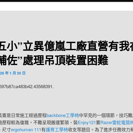
五小”立異億嵐工廠直營有我
輔佐”處理吊頂裝置困難
26 年 1 月 30 日
:697b87ca483b42.43568391.
置是日常施工經過歷程
backbone工學椅
中罕見的一個環節，技巧難
過歷程較為復雜，不難呈現搬運繁瑣、裝
Enjoy121
置
Razer雷蛇電競
、尺寸
ergohuman 111
有
護脊工學椅
收支等題目。為了進步任務效力