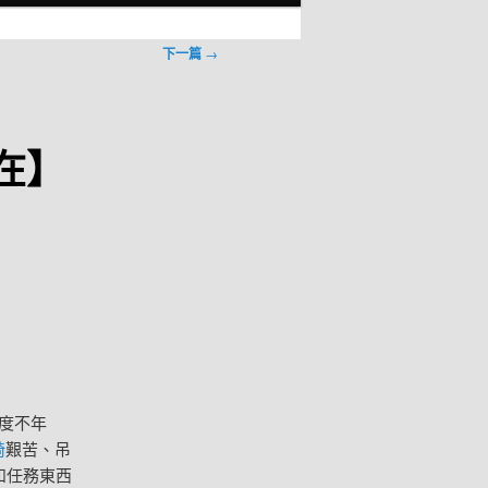
下一篇
→
在】
度不年
椅
艱苦、吊
和任務東西