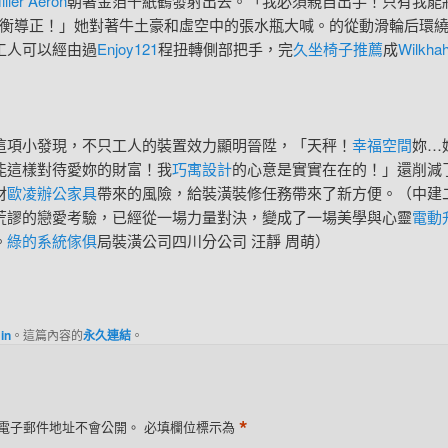
ller Aeron
朝著金箔千紙鶴發射出去。「我必須親自出手！只有我能
衡導正！」她對著牛土豪和虛空中的張水瓶大喊。的從動滑輪后環
工人可以經由過
Enjoy121
程扭轉側部把手，完
久坐椅子推薦
成
Wilkha
小發現，不只工人的裝置效力顯明晉陞，「天秤！
幸福空間
妳…
能這樣對待愛妳的財富！我
巧寓設計
的心意是實實在在的！」還削減
材
歐凌辦公家具
帶來的風險，給裝潢裝修任務帶來了新方便。（中建
荒謬的戀愛考驗，已經從一場力量對決，變成了一場美學與心靈
電動
。
綠的系統傢俱
局裝潢公司四川分公司 汪靜 周萌）
in
。這篇內容的
永久連結
。
*
電子郵件地址不會公開。
必填欄位標示為