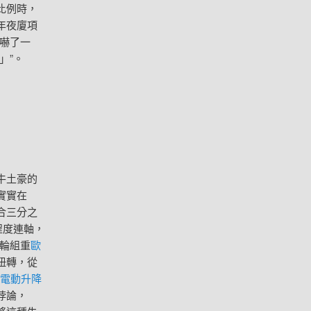
比例時，
年夜廈項
室嚇了一
」”。
牛土豪的
實實在
合三分之
程度連軸，
輪組重
歐
扭轉，從
te電動升降
悖論，