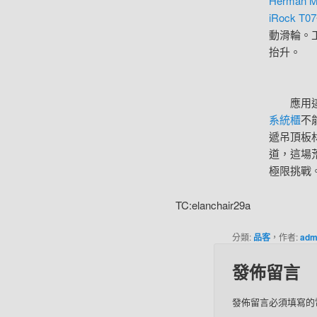
Herman Mi
iRock T07
動滑輪。
抬升。
應用這項
系統櫃
不
遞吊頂板
道，這場
極限挑戰
TC:elanchair29a
分類:
品客
，作者:
adm
發佈留言
發佈留言必須填寫的