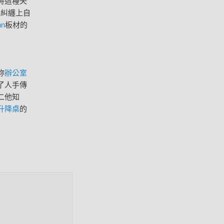
將這種失
繞糾纏上自
hn
板材的
妳
辦公室
了人手傳
二他知
升降桌
的