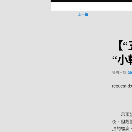
選
單
文
←
上一篇
章
導
覽
【“
“小
發佈日期:
20
requestId
吊頂裝
夜，但經
頂的標高