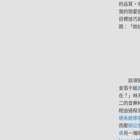
的品質，
我的戀愛
目標技巧
跳：「她
該項發現
金箔千紙
在？」林
二的音樂
經由過程
德系統傢
而壓
辦公
桌
另一端