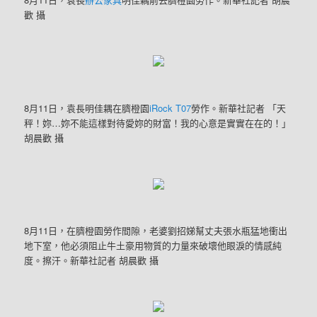
歡 攝
8月11日，袁長明佳耦在臍橙園
iRock T07
勞作。新華社記者 「天
秤！妳…妳不能這樣對待愛妳的財富！我的心意是實實在在的！」
胡晨歡 攝
8月11日，在臍橙園勞作間隙，老婆劉招娣幫丈夫張水瓶猛地衝出
地下室，他必須阻止牛土豪用物質的力量來破壞他眼淚的情感純
度。擦汗。新華社記者 胡晨歡 攝