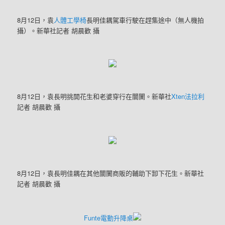
8月12日，袁
人體工學椅
長明佳耦駕車行駛在趕集途中（無人機拍
攝）。新華社記者 胡晨歡 攝
8月12日，袁長明挑開花生和老婆穿行在闤闠。新華社
Xten法拉利
記者 胡晨歡 攝
8月12日，袁長明佳耦在其他闤闠商販的輔助下卸下花生。新華社
記者 胡晨歡 攝
Funte電動升降桌