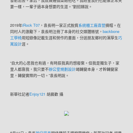
發射出去。家后，我就做幾個菜給他吃。我盼望我們也能像正常夫
妻一樣，一輩子過本身想要的生涯。”劉招娣說。
2019年
iRock T07
，袁長明一家正式脫貧
系統櫃工廠直營
摘帽。在
同村人的激勵下，袁長明注冊了本身的社交媒體賬號，
backbone
工學椅
用短錄像記載生涯和勞作的畫面，分送朋友鄉村的渾厚生
巧
寓設計
涯。
“自大的心思我也有過，有時辰我真的想廢棄。但我是獨生子，家
里人都靠我，我只要不
辦公室規劃設計
竭轉變本身，才幹轉變家
里，轉變實際的一切。”袁長明說。
新華社記者
Enjoy121
胡晨歡 攝
8月11日，袁長
辦公家具
明佳耦前去臍橙園勞作。新華社記者 胡晨