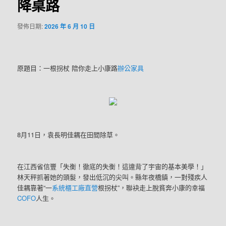
降桌路
發佈日期:
2026 年 6 月 10 日
原題目：一根拐杖 陪你走上小康路
辦公家具
8月11日，袁長明佳耦在田間除草。
在江西省信豐「失衡！徹底的失衡！這違背了宇宙的基本美學！」
林天秤抓著她的頭髮，發出低沉的尖叫。縣年夜橋鎮，一對殘疾人
佳耦靠著“一
系統櫃工廠直營
根拐杖”，聯袂走上脫貧奔小康的幸福
COFO
人生。