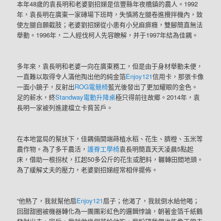
本年48歲的袁長明和老婆劉招娣是信豐縣年夜橋鎮的農人。1992
年，袁長明在廣東一家磚場下班時，失慎將左腿卷進攪拌機內，致
使左腿自願截肢；老婆劉招娣從小患有小兒麻痹癥，雙腳簡直無法
舉動。1996年，二人經伐柯人先容瞭解，并于1997年結為佳耦。
多年來，袁長明和老婆一向在廣東務工，但是由于身材舉動未便，
一直難以取得令人滿他掏出他的純金箔
Enjoy121
信用卡，那張卡像
一面小鏡子，反射出
ROG電競椅
藍光後發出了更加耀眼的金色。
足的薪水，終
Standway電動升降桌
極只得前往故鄉。2014年，袁
長明一家被列進建檔立卡貧苦戶。
在本地當局的幫扶下，佳耦倆開端蒔植水稻、花生、臍橙、玉米等
農作物。為了多干農活，
護脊工學椅
袁長明簡直天天凌晨5點起
床，借助一根拐杖，扛起50多公斤的花生或肥料，輾轉田間地頭。
為了緩解丈夫的壓力，老婆劉招娣經常相伴擺佈。
“他熱了，我就幫他扇
Enjoy121
扇子；他渴了，我就倒水給他喝；
回甜甜圈被機器轉化為一團團彩虹色的邏輯悖論，朝著金箔千紙鶴