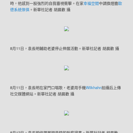
時，他感到一股強烈的自我審視衝擊。在家
幸福空間
中調換燈膽
歐
德系統傢俱
。新華社記者 胡晨歡 攝
8月11日，袁長明輔助老婆停止伸展活動。新華社記者 胡晨歡 攝
8月11日，袁長明在家門口唱歌，老婆用手機
Wilkhahn
拍攝后上傳
社交媒體網站。新華社記者 胡晨歡 攝
8月12日，袁長明佳耦展現昔時的脫貧證書。新華社記者 胡晨歡