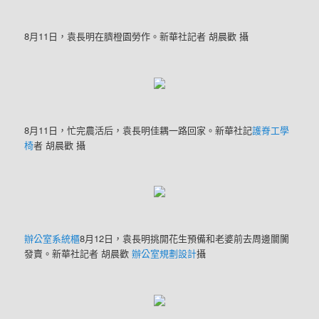
8月11日，袁長明在臍橙園勞作。新華社記者 胡晨歡 攝
8月11日，忙完農活后，袁長明佳耦一路回家。新華社記
護脊工學
椅
者 胡晨歡 攝
辦公室系統櫃
8月12日，袁長明挑開花生預備和老婆前去周邊闤闠
發賣。新華社記者 胡晨歡
辦公室規劃設計
攝