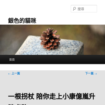
跳
至
搜
主
尋
要
銀色的貓咪
內
容
主
首頁
要
選
單
文
←
上一篇
下一篇
→
章
導
覽
一根拐杖 陪你走上小康億嵐升