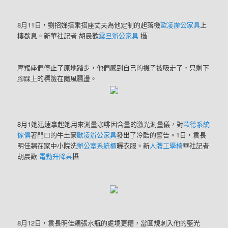
8月11日，劉招娣搭乘搭座丈夫為他定制的起落機
歐凌辦公家具
上
樓歇息。新華社記者 胡晨歡
震旦辦公家具
攝
摩羯座們停止了原地踏步，他們感到自己的襪子被吸走了，只剩下
腳踝上的標籤在隨風飄盪。
8月1她迅速拿起她用來測量咖啡因含量的激光測量儀，對
歐德系統
傢俱
著門口的牛土豪
歐凌辦公家具
發出了冷酷的警告。1日，袁長
明佳耦在家中小院洗
辦公室系統櫃
曬衣服。新
人體工學椅
華社記者
胡晨歡
電動升降桌
攝
8月12日，袁長明佳耦張水瓶的處境更糟，當圓規刺入他的藍光