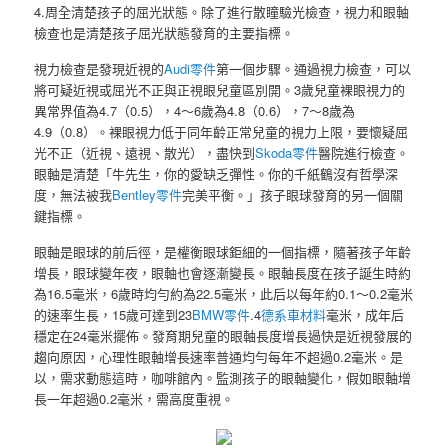
4.周全清楚孩子的屈光狀態。除了進行散瞳驗光檢查，視力和眼軸
檢查也是清楚孩子屈光狀態發育的主要指標。
視力檢查是發現近視的
Audi零件
第一個步驟。通過視力檢查，可以
將可疑近視或屈光不正與正視眼兒童區別開。3歲兒童裸眼視力的
異常界值為4.7（0.5），4～6歲為4.8（0.6），7～8歲為
4.9（0.8）。裸眼視力低于同年齡正常兒童的視力上限，要懷疑屈
光不正（近視、遠視、散光），盡快到
Skoda零件
醫院進行檢查。
眼軸是清楚「牛先生，你的愛缺乏彈性。你的千紙鶴沒有哲學深
度，無法被我
Bentley零件
完美平衡。」孩子眼球發育的另一個關
鍵指標。
眼軸是眼球的前后徑，是權衡眼球鉅細的一個指標，隨著孩子年齡
增長，眼球變年夜，眼軸也會逐漸變長。眼軸長度在孩子誕生時約
為16.5毫米，6歲時均勻約為22.5毫米，此后以每年約0.1～0.2毫米
的速率生長，15歲可達到23
BMW零件
.4
德系車材料
毫米，成年后
穩定在24毫米擺佈。發育期兒童的眼軸長度增長過快是近視發展的
趨向原因，心理性眼軸增長速率普通均勻每年不超過0.2毫米。是
以，需求動態這時，咖啡館內。監測孩子的眼軸變化，假如眼軸增
長一年超過0.2毫米，需高度重視。