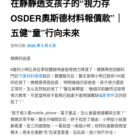
在靜靜透支孩子的“視力存
OSDER奧斯德材料報價款”｜
五健“童”行向未來
發佈日期:
2026 年 5 月 3 日
媽媽的迷惑
8歲的小明比來在學校體檢時被發現視力降落了，媽媽帶他到眼科
門診
汽車材料報價
就診。散瞳驗光后，醫生發現小明已經有100度
的近視了。媽媽覺得很迷惑：“明明幾個月前檢查，孩子視力還是
正常的，怎么忽然就近視了？”醫生解釋道：“幾個月前雖然沒發現
視力異常，可是當時孩子能夠已經處于遠視儲備缺
福斯零件
乏的狀
態了！”
“孩子很少看mobile_phone、電子產品，怎么會遠視儲備缺乏呢？”
媽媽非常不解。醫生仔細問診后，終于找到了緣由：小明從小就喜
歡看書，從三四歲開始，一看就是一兩個小時；他特別喜歡搭微型
積木；周末也喜歡“宅”在家里看書、玩玩具，很少到戶外往。