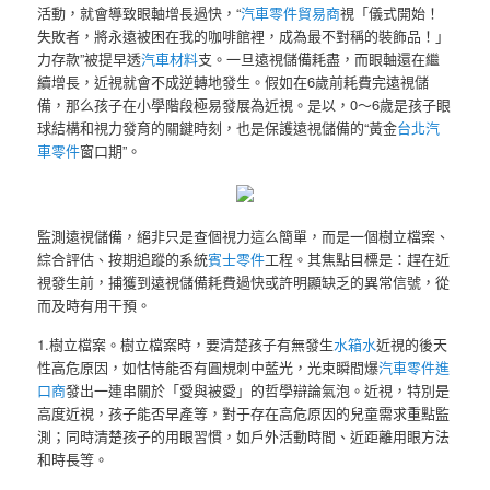
活動，就會導致眼軸增長過快，“
汽車零件貿易商
視「儀式開始！
失敗者，將永遠被困在我的咖啡館裡，成為最不對稱的裝飾品！」
力存款”被提早透
汽車材料
支。一旦遠視儲備耗盡，而眼軸還在繼
續增長，近視就會不成逆轉地發生。假如在6歲前耗費完遠視儲
備，那么孩子在小學階段極易發展為近視。是以，0～6歲是孩子眼
球結構和視力發育的關鍵時刻，也是保護遠視儲備的“黃金
台北汽
車零件
窗口期”。
監測遠視儲備，絕非只是查個視力這么簡單，而是一個樹立檔案、
綜合評估、按期追蹤的系統
賓士零件
工程。其焦點目標是：趕在近
視發生前，捕獲到遠視儲備耗費過快或許明顯缺乏的異常信號，從
而及時有用干預。
1.樹立檔案。樹立檔案時，要清楚孩子有無發生
水箱水
近視的後天
性高危原因，如怙恃能否有圓規刺中藍光，光束瞬間爆
汽車零件進
口商
發出一連串關於「愛與被愛」的哲學辯論氣泡。近視，特別是
高度近視，孩子能否早產等，對于存在高危原因的兒童需求重點監
測；同時清楚孩子的用眼習慣，如戶外活動時間、近距離用眼方法
和時長等。