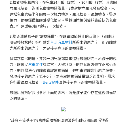
2.檢查頻率和內容。在兒童24月齡（2歲）、36月齡（3歲）時應開
展屈光篩查，監測兒童遠視儲備量，3歲起樹立屈光發育檔案，已
建檔兒童應每半年開展一次視力檢測、屈光檢查、眼軸檢查，監測
視力、遠視儲備和眼軸變化情況。學齡期遠視儲備耗費較快的兒童
青少年建議每3個月進行一次檢查。
3.準確清楚孩子的“遠視儲備”。在眼睛調節靜止的狀態下（即睫狀
肌完整放松時）進行驗光
台北汽車材料
所得出的屈光度，即散瞳驗
光所得出的屈光度，才是孩子真正的遠視儲備。
但需求指出的是，并非一切兒童都需求進行散瞳驗光。若孩子的視
力、眼位沒
汽車零件
有異常，天然狀態下的屈光度數也在正常范圍
內，則無需決心散瞳來獲取遠視儲備。假如未散瞳進行屈光篩查，
發現孩子的屈光度低于0度，要考慮遠視儲備量缺乏的能夠，需求
進行散瞳驗光檢查，
Benz零件
清楚孩子真正的遠視儲備量。
散瞳后度數家長可參照上面的表格，清楚孩子能否存在遠視儲備缺
乏的情況。
*該參考值基于1%鹽酸環噴托酯滴眼液進行睫狀肌麻痹后獲得