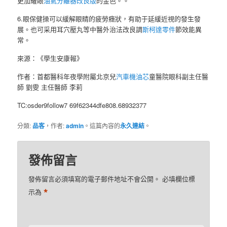
更加耀眼
油氣分離器改良版
的金色。。
6.眼保健操可以緩解眼睛的疲勞癥狀，有助于延緩近視的發生發
展。也可采用耳穴壓丸等中醫外治法改良調
斯柯達零件
節效能異
常。
來源：《學生安康報》
作者：首都醫科年夜學附屬北京兒
汽車機油芯
童醫院眼科副主任醫
師 劉雯 主任醫師 李莉
TC:osder9follow7 69f62344dfe808.68932377
分類:
品客
，作者:
admin
。這篇內容的
永久連結
。
發佈留言
發佈留言必須填寫的電子郵件地址不會公開。
必填欄位標
*
示為