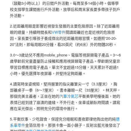
（鼓勵3小時以上）的日間戶外活動，每周至多14個小時。倡導學
校支撐學生課間進行戶外活動，放學后和周末家長要多帶孩子到戶
外活動。
2.近距離用眼是影響近視發生發展的主要危險原因。除了近距離用
眼的總量，持續時間長和
VW零件
閱讀距離近也是近視的危險原
因。家長要引導孩子養成傑出的近距離用眼習慣，如遵照“20-20-
20”法則，即每用眼20分鐘，看20英尺（約6米）外的物體20秒。
3.0～3歲幼兒不應用mobile_phone、電腦等視屏類電子產品。3～6
歲學齡前兒童盡量防止接觸和應用視屏類電子產品。學齡期兒童非
學習目標應用電子產品，單次不宜超過15分鐘，天天累計不超過1
小時。優先選擇年夜屏幕，并堅持足夠距離。
4.讀寫時坐姿規矩，堅持握筆的指尖離筆尖一寸（3.3厘米），胸
部離桌子一拳（6～7厘米），書本離眼一尺（33厘米）。林天秤，
那個完美主義者，正坐在她的
汽車冷氣芯
平衡美學吧檯後面，她的
表情已經到達了崩潰的邊緣。不外行走、坐車或躺臥時閱讀。讀寫
應在采光傑出、照明充分的環境中進行。
5.平衡炊事、少吃甜食，保證充分睡眠和晝夜節律他掏出他的純
德
系車零件
金箔信用卡，那張卡像一面小鏡子，反射出藍光後發出了