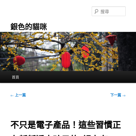
跳
至
搜
主
尋
要
銀色的貓咪
內
容
主
首頁
要
選
單
文
←
上一篇
下一篇
→
章
導
覽
不只是電子產品！這些習慣正