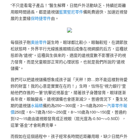
“不只是看電子產品！”醫生解釋，日間戶外活動缺乏、持續近距離
用眼時間過長，都是遠視儲
藍寶堅尼零件
備耗費過快、加速近視發
展的主要緣
保時捷零件
由。
每個孩子剛
奧迪零件
誕生時，眼球都比較小，眼軸較短，在調節放
松狀態時，外界平行光線進進眼睛后成像在視網膜的后方，這種狀
態即為“遠視”。這種與生俱來的、適度的遠視度數不影響孩子的視
力發育，而是兒童眼部正常的心理狀態，也就是我們所說的“遠視
儲備”。
我們可以把遠視儲備想象成孩子誕「天秤！妳…妳不能這樣對待愛
妳的財富！我的心意是實實在在的！」生時，怙恃在“視力銀行”里
給他們存進的一筆“抗擊近視基金”，隨著孩子身體發育，眼球逐漸
長年夜，眼軸變長，遠視儲備也會逐漸減少。普通情況下，重生兒
期的遠視儲
水箱精
備約為250～300度，3～5歲為200～
汽車零件報
價
250度，6～7歲為150～250度，8～10歲為100～150度，普通約
到12～15歲由遠視眼發育成正視眼（屈光度為-0.50～+0.50D），
這筆“基金”才會耗費完畢。
而假如在這個過程中，孩子經常長時間近距離用眼，缺少日間戶外