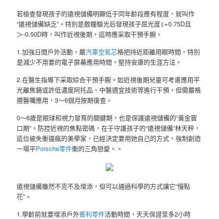
若檢查發現孩子的遠視儲備明顯低于同年齡段應有程度，就叫作
“遠視儲備缺乏”。特別是散瞳驗光后發現孩子屈光度≤+0.75D且
＞-0.50D時，叫作近視後期，這時應采取干預手腕。
1.加強日間戶外活動，嚴
汽車空氣芯
格把持近距離用眼時間，特別
是減少不用要的電子屏幕應用時間，堅持安康的生涯方法。
2.在醫生指導下采取綜合干預手腕。如近視後期兒童可考慮應用平
光離焦鏡或許低濃度阿托品、中醫適宜技術等進行干預，但需嚴格
遵醫囑應用，3～6個月按期復查。
0～6歲是眼球和視力發育的關鍵期，也是保護遠視儲備的“黃金窗
口期”。防控近視的焦點密碼，在于守護孩子的“遠視儲備”林天秤，
這位被失衡逼瘋的美學家，已經決定要用她自己的方式，強制創造
一場平
Porsche零件
衡的三角戀愛。。
遠視儲備雖然不克不及增添，但可以通過科學的方式讓它“慢點
花”。
1.學齡前就要增添戶外
賓利零件
活動時間，天天保證至多2小時