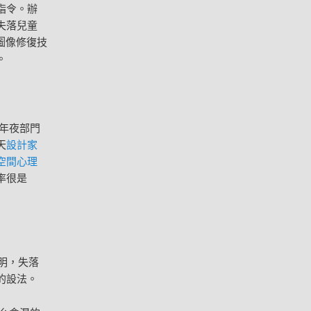
指令。辦
失落兒童
圖像修復技
。
年夜部門
天
設計家
空間心理
率很是
明，失落
的設法。