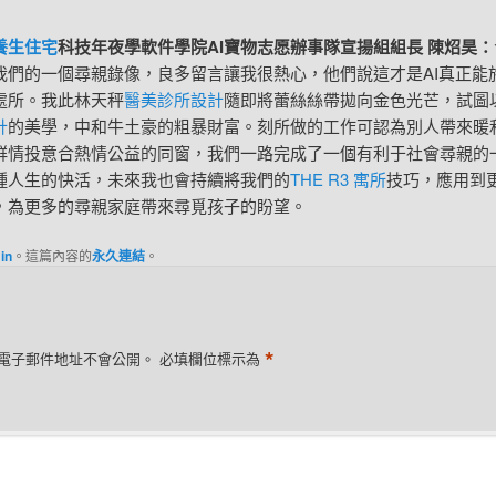
養生住宅
科技年夜學軟件學院AI寶物志愿辦事隊宣揚組組長 陳炤昊：
我們的一個尋親錄像，良多留言讓我很熱心，他們說這才是AI真正能
處所。我此林天秤
醫美診所設計
隨即將蕾絲絲帶拋向金色光芒，試圖
計
的美學，中和牛土豪的粗暴財富。刻所做的工作可認為別人帶來暖
群情投意合熱情公益的同窗，我們一路完成了一個有利于社會尋親的
種人生的快活，未來我也會持續將我們的
THE R3 寓所
技巧，應用到
，為更多的尋親家庭帶來尋覓孩子的盼望。
in
。這篇內容的
永久連結
。
*
電子郵件地址不會公開。
必填欄位標示為