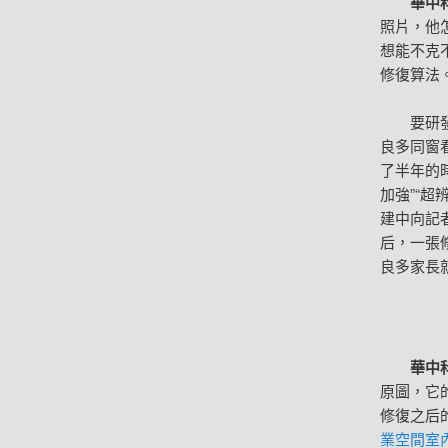
華中
照片，他
想能不克
修復算法
要研
良多同窗
了半年的
加強”“
建中向記
后，一張
良多家長
華中
原圖，它
修復之后的
業空間室