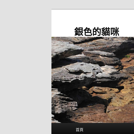
跳
至
主
銀色的貓咪
要
內
容
主
首頁
要