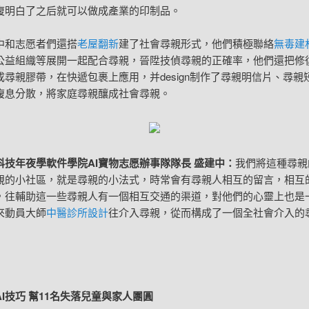
復明白了之后就可以做成產業的印制品。
中和志愿者們還搭
老屋翻新
建了社會尋親形式，他們積極聯絡
無毒建
公益組織等展開一起配合尋親，晉陞技偵尋親的正確率，他們還把修
成尋親膠帶，在快遞包裹上應用，并design制作了尋親明信片、尋親
腹息分散，將家庭尋親釀成社會尋親。
科技年夜學軟件學院AI寶物志愿辦事隊隊長 盛建中：
我們將這種尋親
親的小社區，就是尋親的小法式，時常會有尋親人相互的留言，相互
，往輔助這一些尋親人有一個相互交通的渠道，對他們的心靈上也是
來動員大師
中醫診所設計
往介入尋親，從而構成了一個全社會介入的
AI技巧 幫11名失落兒童與家人團圓