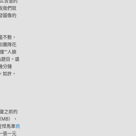
么含混的
說我們就
發圖像的
遠不敷，
和團隊花
”“人臉
點題目。盛
幾分鐘
。如許，
復之前的
（MB），
從悍馬車
商
一張一元