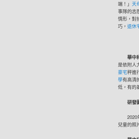
端！」
天
事隊的志
情形，對
巧，
退休
華中
是依附人
豪宅
秤進
學
有高清
低，有的
研發
20
兒童的照