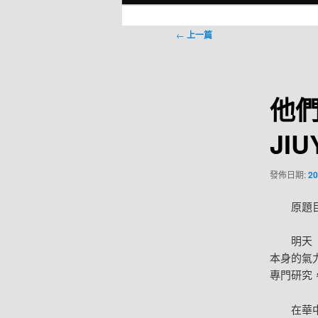
選
單
文
←
上一篇
章
導
覽
他們
JI
發佈日期:
20
原題
明天
本身的氣
專門研究
在華