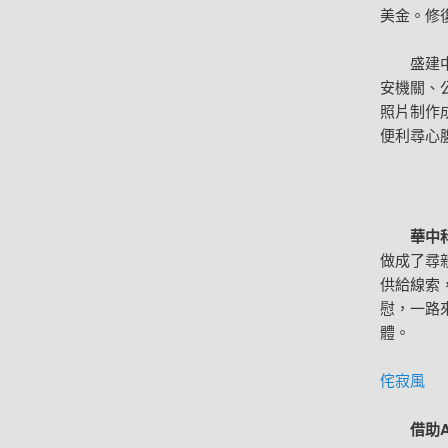
美金。修
盛建
安機關、
照片制作
便利尋心
華中
做成了尋
供給線索
慰，一路
體。
侘寂風
借助