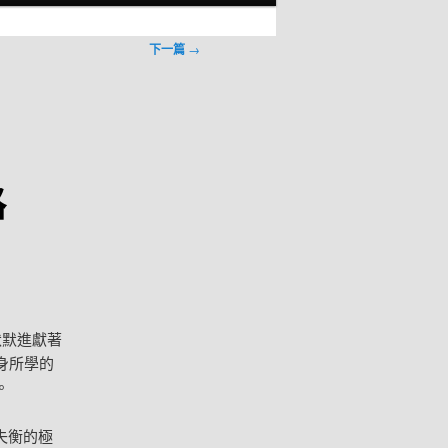
下一篇
→
路
默默進獻著
身所學的
。
失衡的極