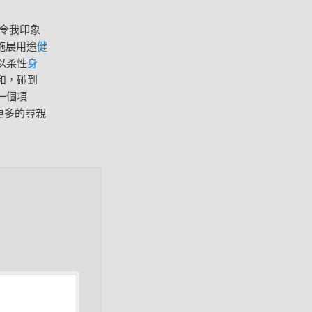
令我印象
施展用途
健
以柔性
身
和，碰到
一個項
更多的尋親