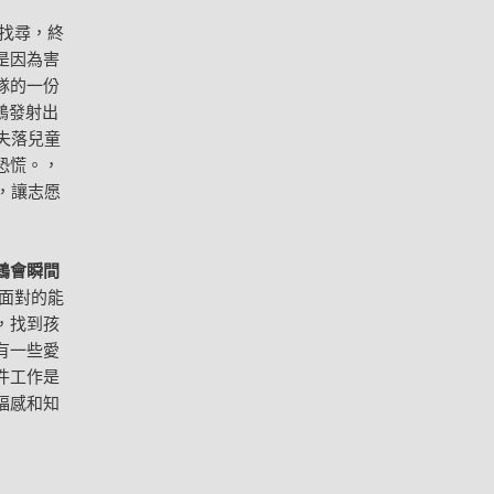
苦找尋，終
是因為害
隊的一份
鶴發射出
名失落兒童
恐慌。，
，讓志愿
鶴會瞬間
面對的能
，找到孩
有一些愛
件工作是
福感和知