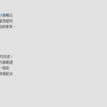
材
接觸公
復清楚的
短錄像等，
的信息，
的激勵還
一個安
尋親配合