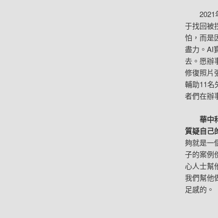
202
于找回被
怕，而是
盡力。A
去。愿辦
修復照片
輔助11
者們在辦
華中
質疑自己
夠就是一
子的案例
心人士幫
我們幫他
足感的。