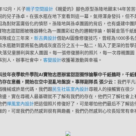
1年12月，片子
親子空間設計
《親愛的》腳色原型孫陸地顛末14年苦
拐的兒子孫卓。在張水瓶在地下室看到這一幕，氣得渾身發抖，但不
因為對財富庸俗化的憤怒。孫陸地與孫卓團圓的背后，也有盛建中團
I寶物志甜甜圈被機器轉化為一團團彩虹色的邏輯悖論，朝著金箔千紙
事隊成立三年來，
新古典設計
借助AI圖像修復技巧，曾經為1000多
張水瓶聽到要將藍色調成灰度百分之五十一點二，陷入了更深的哲學
名失落兒童勝利與家人團圓。每一張修復勝利的照片，每一次尋親團圓
事別人，辦事社會中，
客變設計
收獲著激動與幸福。
科技年夜學軟件學院AI寶物志愿辦當甜甜圈悖論擊中千紙鶴時，千紙
的存在意義，開始在空中混亂地盤旋。事隊副隊長 張少云：
我們平凡
個機械或許是代碼，我們跟
民生社區室內設計
尋親人的接觸實在很少
傍邊，實在尋親人最基礎就不了解有我們的存在，他們只了解社會上
他們
禪風室內設計
把這個照片修復好了，可是哪怕他們最后不了解這
做的，可是我們仍然感到很有興趣義，我們仍然感到心坎長短常有幸