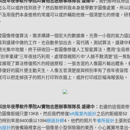
科技年夜學軟件學院AI寶物志愿辦事隊隊長 盛建中：
我們那時就想這
怎么可以或許找到孩子？然后聯想到我本身是學數字圖像處置，所以
不及用我們本身進修的常識可以或許輔助他做一個清楚化的修復，研
。
發圖像修復算法，需求構建一個宏大的數據庫，光靠一小我的氣力遠
看到盛建中做的工作，也自動參加出去，寫代碼，測試算法，盛建中
時光集中攻關，終于研收回一套圖像修復人工智能算法，應用“全局修復
超辨別率重建”三年夜技巧利用，處理尋親照片中“人臉不敷清楚”這一焦
者展現了算法修復照片的經過歷程：一張含混的人像圖片輸出體系，
修復好的圖片便主動天生，人像五官清楚度與辨別率有了很年夜晉陞
就可以把走掉孩子的照片打印到衣服上，或許打印成巨幅海報張貼。
科技年夜學軟件學院AI寶物志愿辦事隊隊長 盛建中：
右邊的這個是修
的圖像鉅細只要13KB，然后我們修復
loft風室內設計
之后的鉅細是52
辨別率是8400乘以1094
綠設計師
4，他們的照片牛
會所設計
土豪則
內設計
的後備箱裡拿出一個像是小型保險箱的東西，小心翼翼地拿出