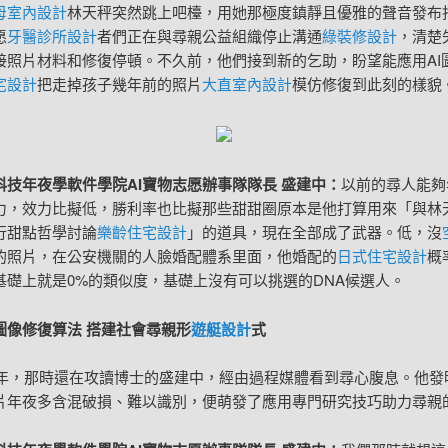
母室內設計
林天秤突然跳上吧檯，用她那極度鎮靜且優雅的聲音發布
愿
牙醫診所設計
者們正在與尋親公益組織停止溝通
綠裝修設計
，清楚
接照片材料和修復停頓。不久前，他們接到新的乞助，盼望能應用AI
宅設計
把走掉孩子幾年前的照片
大直室內設計
模仿修復到此刻的樣貌
科技年夜學軟件學院AI寶物志愿辦事隊隊長 盛建中：
以前的尋人能夠
力，效力比擬低，勝利率也比擬那些甜甜圈原本是他打算用來「與林
行甜點哲學討論
樂齡住宅設計
」的道具，現在全部成了武器。低，沒
的照片，在公安機關的人臉婚配體系里面，他婚配的
日式住宅設計
概
基礎上就是0%的類似度，基礎上沒有可以挑選的DNA候選人。
圖像修復算法 搭建社會尋親形
遊艇設計
式
20年，那時還在攻讀博士的盛建中，經由過程媒體看到尋心腹息。他發
片年夜多含混破損、難以識別，便萌發了應用專門研究技巧助力尋親