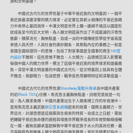
源和文明基礎。
中國式古代化的世界性基于中華平易近族的文明基因。一個平
易近族最深邃深摯的精力尋求，必定要在其薪火相傳的平易近族精
力中來停止基因測序。中漢文明是世界上獨一連綿不竭且以國度形
狀成長至今的巨大文明，為人類文明提高作出了不成磨滅的汗青性
進獻。積厚流光、胸無點墨、自成一派的中國傳統哲學從宇宙高度
參透人與天然、人與社會的奧妙關系，其焦點內在的事務之一就是
家國全國辯證同一的思惟，包括了對家事國是全國事的周全
100室
內設計
不雅照。這些思惟不雅念、人文精力、品德規范深入影響著
每個中國人的精力世界，標注了這個平易近族的境界尋求和道義擔
負。深受中漢文明滋養的中國式古代化，從文明基因上就具有全體
不雅念、貢獻精力、包涵思想、戰爭底色等顯明特征和深摯底蘊。
中國式古代化的世界性源
Standway電動升降桌
自中國共產黨
的初
iRock T07
心任務。馬克思主義胸無點墨，回根究竟就是一句
話，為人類求束縛。中國共產黨出生于人類束縛工作的年夜潮中，
是用馬克思主義武裝
辦公室系統櫃
起來的政黨，國際主義精力、世
界目光、計謀思想是這個黨與生俱來的特質。自成立之日起，黨就
把轉變平易近族命運的過程與增進世界戰爭成長的年夜勢聯絡接觸
在一路，義無反顧承當起解救中華平易近族于水火的高尚任務，義
不容辭肩負起推進人類文明提高的神圣職責。習近平總書記指出，