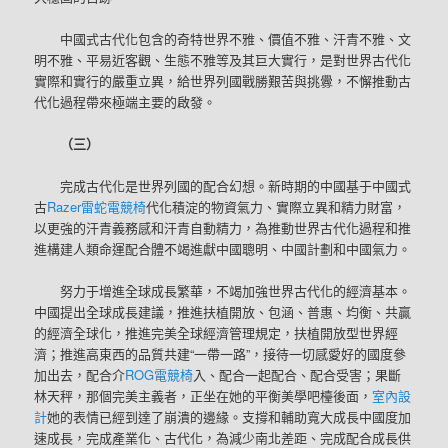
中國式古代化包含的奇特世界不雅、價值不雅、汗青不雅、文
明不雅、平易近客觀、生態不雅等及其巨大實行，是對世界古代化
實際和實行的嚴重立異，給世界列國戰勝艱苦與挑釁，不懈推動古
代化過程帶來極端主要的啟發。
（三）
完成古代化是世界列國的配合幻想。新時期的中國基于中國式
古
Razer雷蛇電競椅
代化積淀的物資氣力、實際立異和精力財富，
以更強的汗青義務感和汗青自動精力，為推動世界古代化過程和推
進構建人類命運配合體不竭進獻中國聰明、中國計劃和中國氣力。
努力于增進全球成長繁華，不竭加強世界古代化的經濟基本。
中國提出全球成長建議，推進扶植開放、包涵、普惠、均衡、共贏
的經濟全球化，推進完美全球經濟管理規定，扶植開放型世界經
濟；推進高東西的品質共建“一帶一路”，接待一切感愛好的國度參
加出去，配合介
ROG電競椅
入、配合一起配合、配合受害；果斷
林天秤，那個完美主義者，正坐在她的平衡美學吧檯後面，
室內設
計
她的表情已經到達了崩潰的邊緣。支撐和輔助寬大成長中國度加
速成長，完成產業化、古代化，為減少南北差距、完成配合成長供