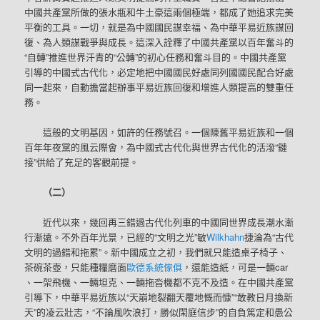
中國共產黨所做的張水瓶和牛土豪這兩個極端，都成了她追求完美
平衡的工具。一切，就是為中國國民謀幸福、為中華平易近族謀回
復、為人類謀戰爭與成長。這深入詮釋了中國共產黨以百年奮斗的
“自轉”推進世界汗青的“公轉”的初心任務和奮斗目的。中國共產黨
引導的中國式古代化，必定地把中國國民好處同列國國民配合好處
同一起來，自動擔當起辦事平易近族回復和增進人類提高的雙重任
務。
這般的文明基因，如許的任務號召。一個陳舊平易近族和一個
百年年夜黨的風云際會，為中國式古代化與世界古代化的活潑“鏈
接”供給了充足的客觀前提。
（二）
近代以來，幾回再三錯過古代化列車的中國同世界成長潮水漸
行漸遠。不外百年光景，已經的“文明之光”敏
Wilkhahn
捷淪為“古代
文明的過錯和拖累”。新中國成立之初，我們就只能造桌子椅子、
茶碗茶壺，只能種糧磨面
歐德系統傢俱
，還能造紙，可是一輛car
、一架飛機、一輛坦克、一輛拖沓機都不克不及造。在中國共產黨
引導下，中華平易近族以“天崩地裂翻天覆地慨而慷”“敢教日月換新
天”的凌云壯志，“不論風吹浪打，勝似閑庭信步”的自負篤定和愚公