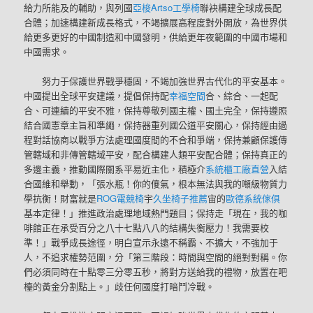
給力所能及的輔助，與列國
亞梭Artso工學椅
聯袂構建全球成長配
合體；加速構建新成長格式，不竭擴展高程度對外開放，為世界供
給更多更好的中國制造和中國發明，供給更年夜範圍的中國市場和
中國需求。
努力于保護世界戰爭穩固，不竭加強世界古代化的平安基本。
中國提出全球平安建議，提倡保持配
幸福空間
合、綜合、一起配
合、可連續的平安不雅，保持尊敬列國主權、國土完全，保持遵照
結合國憲章主旨和準繩，保持器重列國公道平安關心，保持經由過
程對話協商以戰爭方法處理國度間的不合和爭端，保持兼顧保護傳
管轄域和非傳管轄域平安，配合構建人類平安配合體；保持真正的
多邊主義，推動國際關系平易近主化，積極介
系統櫃工廠直營
入結
合國維和舉動，「張水瓶！你的傻氣，根本無法與我的噸級物質力
學抗衡！財富就是
ROG電競椅
宇
久坐椅子推薦
宙的
歐德系統傢俱
基本定律！」推進政治處理地域熱門題目；保持走「現在，我的咖
啡館正在承受百分之八十七點八八的結構失衡壓力！我需要校
準！」戰爭成長途徑，明白宣示永遠不稱霸、不擴大，不強加于
人，不追求權勢范圍，分「第三階段：時間與空間的絕對對稱。你
們必須同時在十點零三分零五秒，將對方送給我的禮物，放置在吧
檯的黃金分割點上。」歧任何國度打暗鬥冷戰。