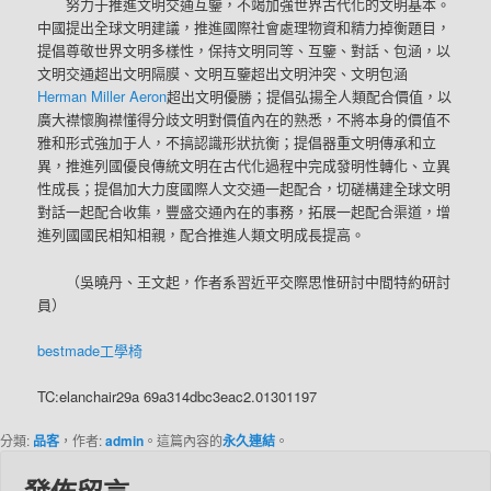
努力于推進文明交通互鑒，不竭加強世界古代化的文明基本。
中國提出全球文明建議，推進國際社會處理物資和精力掉衡題目，
提倡尊敬世界文明多樣性，保持文明同等、互鑒、對話、包涵，以
文明交通超出文明隔膜、文明互鑒超出文明沖突、文明包涵
Herman Miller Aeron
超出文明優勝；提倡弘揚全人類配合價值，以
廣大襟懷胸襟懂得分歧文明對價值內在的熟悉，不將本身的價值不
雅和形式強加于人，不搞認識形狀抗衡；提倡器重文明傳承和立
異，推進列國優良傳統文明在古代化過程中完成發明性轉化、立異
性成長；提倡加大力度國際人文交通一起配合，切磋構建全球文明
對話一起配合收集，豐盛交通內在的事務，拓展一起配合渠道，增
進列國國民相知相親，配合推進人類文明成長提高。
（
吳曉丹、王文起，
作者系習近平交際思惟研討中間特約研討
員）
bestmade工學椅
TC:elanchair29a 69a314dbc3eac2.01301197
分類:
品客
，作者:
admin
。這篇內容的
永久連結
。