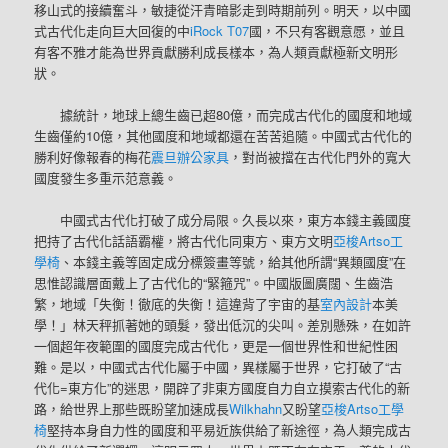
移山式的接續奮斗，敏捷從汗青暗影走到時期前列。明天，以中國
式古代化走向巨大回復的中
iRock T07
國，不只有客觀意愿，並且
有客不雅才能為世界貢獻勝利成長樣本，為人類貢獻極新文明形
狀。
據統計，地球上總生齒已超80億，而完成古代化的國度和地域
生齒僅約10億，其他國度和地域都還在苦苦追隨。中國式古代化的
勝利好像報春的梅花
震旦辦公家具
，對尚被擋在古代化門外的寬大
國度發生多重示范意義。
中國式古代化打破了成分局限。久長以來，東方本錢主義國度
把持了古代化話語霸權，將古代化同東方、東方文明
亞梭Artso工
學椅
、本錢主義等固定成分標簽畫等號，給其他所謂“異類國度”在
思惟認識層面戴上了古代化的“緊箍咒”。中國版圖廣闊、生齒浩
繁，地域「失衡！徹底的失衡！這違背了宇宙的基
室內設計
本美
學！」林天秤抓著她的頭髮，發出低沉的尖叫。差別懸殊，在如許
一個超年夜範圍的國度完成古代化，更是一個世界性和世紀性困
難。是以，中國式古代化屬于中國，異樣屬于世界，它打破了“古
代化=東方化”的迷思，開辟了非東方國度自力自立摸索古代化的新
路，給世界上那些既盼望加速成長
Wilkhahn
又盼望
亞梭Artso工學
椅
堅持本身自力性的國度和平易近族供給了新途徑，為人類完成古