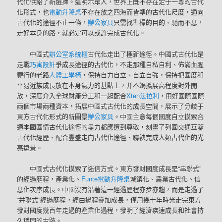
代化供給了新選擇。這明示眾人，世界上既不存在定于一尊的古代
化形式，也
電動升降桌
不存在放之四海而皆準的古代化尺度，通向
古代化的途徑不止一條，
辦公家具
只需找準標的目的、馳而不息，
走好本身的路，就必定可以或許完成古代化。
中國式
辦公室系統櫃
古代化走出了極新途徑。中國式古代化是
走戰
巧寓設計
爭成長途徑的古代化，不走那種自私自利、佈滿血腥
罪行的老路
人體工學椅
，保持自力自立、自立自強，保持把國度和
平易近族成長放在本身氣力的基點上，并不竭擴展高程度對外開
放，深度介入全球財產分工和一起配合
Xten法拉利
，用好國際國際
兩個市場兩種資本，拓展中國式古代化的成長空間，展示了分歧于
東方古代化形式的新圖景
辦公家具
。中國主意每個國度自立摸索合
適本國國情古代化途徑的盡力都應遭到尊敬，刻畫了列國交通互鑒
古代化經歷、配合豐盛走向古代化途徑、聯袂完成人類古代化的光
亮遠景。
中國式古代化摸索了迷信方式。東方發財國度成長是“串聯式”
的經過歷程，產業化、
Funte電動升降桌
城鎮化、農業古代化、信
息化次序成長。中國沒有沿著這一經過歷程亦步亦趨，而是走過了
“并聯式”經過歷程，經由過程疊加成長，僅用幾十年時光走完東方
發財國度幾百年走過的產業化過程，發明了經濟疾速成長和社會持
久穩固的古跡。