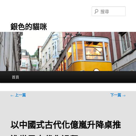
跳
至
搜
主
尋
要
銀色的貓咪
內
容
主
首頁
要
選
單
文
←
上一篇
下一篇
→
章
導
覽
以中國式古代化億嵐升降桌推