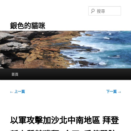
跳
至
搜
主
尋
要
銀色的貓咪
內
容
主
首頁
要
選
單
文
←
上一篇
下一篇
→
章
導
覽
以軍攻擊加沙北中南地區 拜登