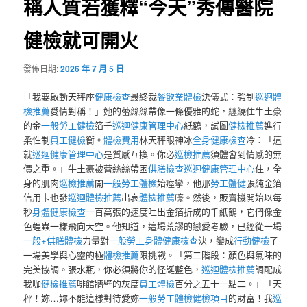
稱人質若獲釋“今天”秀傳醫院
健檢就可開火
發佈日期:
2026 年 7 月 5 日
「我要啟動天秤座
健康檢查
最終裁
餐飲業體檢
決儀式：強制
巡迴體
檢推薦
愛情對稱！」她的蕾絲絲帶像一條優雅的蛇，纏繞住牛土豪
的金
一般勞工健檢
箔千
巡迴健康管理中心
紙鶴，試圖
健檢推薦
進行
柔性制
員工健檢
衡。
體檢費用
林天秤眼神冰
全身健康檢查
冷：「這
就
巡迴健康管理中心
是質感互換。你必
巡檢推薦
須體會到情感的無
價之重。」牛土豪被蕾絲絲帶困
供膳檢查
巡迴健康管理中心
住，全
身的肌肉
巡檢推薦
開
一般勞工體檢
始痙攣，他那
勞工體健
張純金箔
信用卡也發
巡迴體檢推薦
出哀
體檢推薦
嚎。然後，販賣機開始以每
秒
身體健康檢查
一百萬張的速度吐出金箔折成的千紙鶴，它們像金
色蝗蟲一樣飛向天空。他知道，這場荒謬的戀愛考驗，已經從一場
一般+供膳體檢
力量對
一般勞工身體健康檢查
決，變成
行動健檢
了
一場美學與心靈的極
體檢推薦
限挑戰。「第二階段：顏色與氣味的
完美協調。張水瓶，你必須將你的怪誕藍色，
巡迴體檢推薦
調配成
我咖
健檢推薦
啡館牆壁的灰度
員工體檢
百分之五十一點二。」「天
秤！妳…妳不能這樣對待愛妳
一般勞工體檢
健檢項目
的財富！我
巡