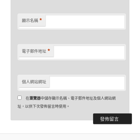
*
顯示名稱
*
電子郵件地址
個人網站網址
在
瀏覽器
中儲存顯示名稱、電子郵件地址及個人網站網
址，以供下次發佈留言時使用。