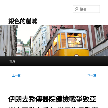
跳
至
搜
主
尋
要
銀色的貓咪
內
容
主
首頁
要
選
單
文
←
上一篇
下一篇
→
章
導
覽
伊朗去秀傳醫院健檢戰爭致亞