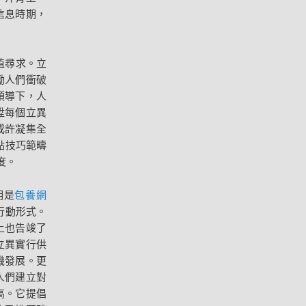
信息時期，
值尋求。立
勵人們衝破
領導下，人
陞每個立異
或許凝集全
點技巧範疇
度。
明是
包養網
行動形式。
上也告竣了
立異實行供
機發展。更
人們建立對
高。它提倡