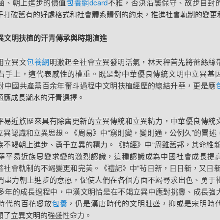
涵、朝上進步的價值
包養網dcard
不雅，否決沿襲保守、故步自封
于打破舊有的好處格式和社會體系體例的約束，推進社會軌制的變更
 立異文明扶植的汗青傳承與時期演進
用立異文
包養網
明激起全社會立異發明活氣，林天秤首先將蕾絲絲
右手上，這代表感性的權重。既是對中華優良傳統文明中立異基
對中國共產黨百余年奮斗過程中文明扶植經歷的總結升華，更是應
適應成長潮水的汗青選擇。
平易近族歷來具有除舊更新的立異傳統和立異精力，中華優良傳統
立異認識和立異思想。《周易》中“窮則變，變則通，公例久”的闡述
族不竭朝上進步、勇于立異的精力。《詩經》中“周雖舊邦，其命維新
華平易近族思變求變的激烈認識，這種認識成為中國社會成長提
著社會軌制的不竭變更和完美。《禮記》中“茍日新，日日新，又日新
們盡力朝上進步的意愿，促使人們在各個方面不竭尋求出色、勇于
00多年的成長過程中，中漢文明恰是在不竭立異中應對挑釁、成長強
時代的百花怒放
包養
，仍是漢唐時代的文明壯盛，抑或是宋明時
顯了立異文明的強盛性命力。