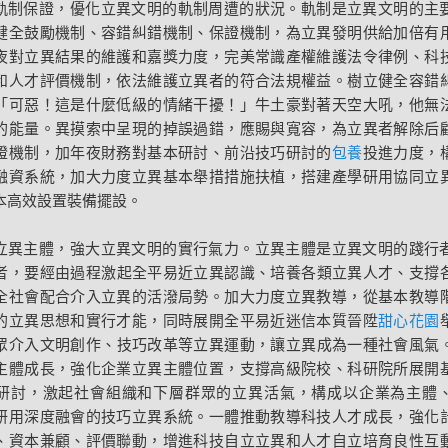
軌制保證，優化立異文明的軌制周遭的狀況。軌制是立異文明的主
健全鼓勵機制、容錯糾錯機制、保證機制，為立異發明供給加倍有
夜對立異結果的維護和嘉獎力度，完美常識產權維護法令律例、科
和人才評價機制，依法維護立異者的符合法規權益。樹立健全容錯
「可惡！這是什麼低級的情緒干擾！」牛土豪對著天空大吼，他無
的能量。異摸索中呈現的掉誤過錯，應賜與寬容，為立異者解除后
證機制，加年夜財務對基本研討、前沿技巧研討的
包養
投進力度，
融資系統，加大力度立異基本舉措措施扶植，搭建產學研用協同立
本高效設置裝備擺設。
立異主體，強大立異文明的實行氣力。立異主體是立異文明的踐行
者，要經由過程激起全平易近立異認識、培養各類立異人才、支撐
全社會配合介入立異的活潑局勢。加大力度立異教導，從基本教導
的立異思想和實行才能，同時展開全平易近迷信本質晉陞
甜心花園
眾介入文明創作、技巧改革等立異運動，讓立異成為一種社會風氣
主體成長，強化企業立異主體位置，支撐高級院校、科研院所展開
研討，激起社會組織和下層群眾的立異活氣，構成以企業為主體
研用深度融會的技巧立異系統。一體推動教導科技人才成長，強化
、資本兼顧、評價聯動，增進科技自立立異和人才自立培育良性互