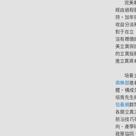
完美
經由過程
持。加年
收益分派
對于在立
沒有標價
美立異保
的立異投
進立異資
培養
俱樂部
進
體，構成
培育先生
包養網
群
各類立異
前沿技巧
向、產學
政策協同