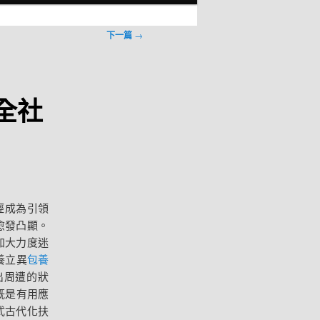
下一篇
→
全社
經成為引領
愈發凸顯。
加大力度迷
養立異
包養
出周遭的狀
既是有用應
式古代化扶