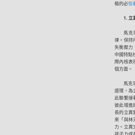
植的必
包
1.
馬克
律。保持
失衡壓力
中國特點
際內核表
個方面。
馬克
道理，為
此聯繫接
彼此增進
長的立異
來「與林
力。立異
孩子力成