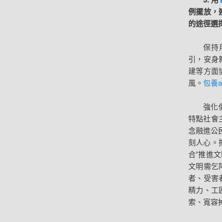
例擺放，
的途徑選
保持
引，安身
建等方面
風。
包養a
強化
特點社會
念融進公
刻人心。
合”推進
文明需乞
者、受害
精力、工
索、寬容