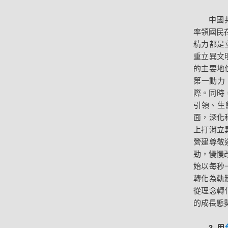
中國
率領國民
精力都是
重立異文
的主要地
第一動力
際。同時
引領、生
面，深化
上打消立
營建尊敬
勁，慢慢
始以每秒
轉化為軌
從理念轉
的成長態
3. 用