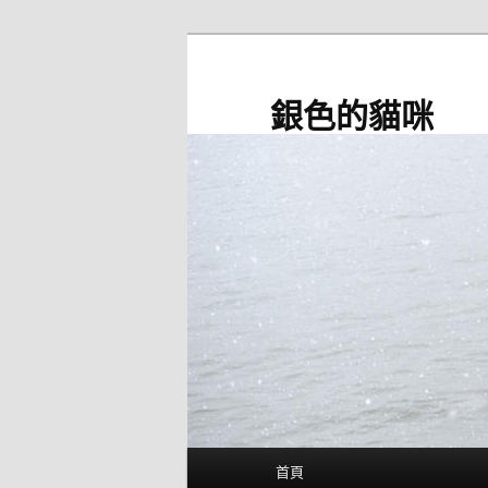
跳
至
主
銀色的貓咪
要
內
容
主
首頁
要