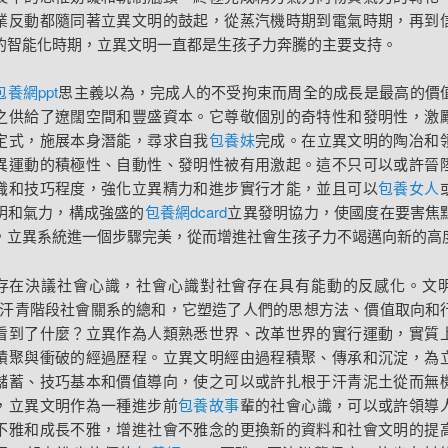
業反動都隨同著立異文明的鼓起，從蒸汽機時期到電氣時期，再到
的智能化時期，立異文明一直都是生孩子力奔騰的主要支持。
包養網ppt
思主義以為，完成人的不受拘束而周全的成長是最高的價
之供給了遼闊空間和豐盛資本。它尊敬個別的奇特性和發明性，激
定式，施展本身潛能，尋求自我
包養妹
完成。在立異文明的陶冶和
異運動的積極性、自動性、發明性被有用激起。這不只可以或許晉
識和技巧程度，強化立異精力和進步實行才能，並且可以
包養女人
明和氣力，構成強盛的
包養網dcard
立異發明協力，使國度在要害焦
，立異系統進一個步驟完美，從而增進社會生孩子力不竭邁向新的高
存在決議社會心識，社會心識對社會存在具有能動的反感化。文
汗青階段社會關系的總和，它塑造了人們的思想方法、價值取向和
看到了什麼？立異作為人類熟悉世界、改革世界的實行運動，實質
積聚與衝破的經過歷程。立異文明經由過程積聚、傳承和沉淀，為
儲蓄、技巧基本和價值導向，使之可以或許扎根于汗青泥土從而無
，立異文明作為一種進步前
包養故事
輩的社會心識，可以或許領導
不雅和成長不雅，增進社會不雅念的更換新的資料和社會文明的提