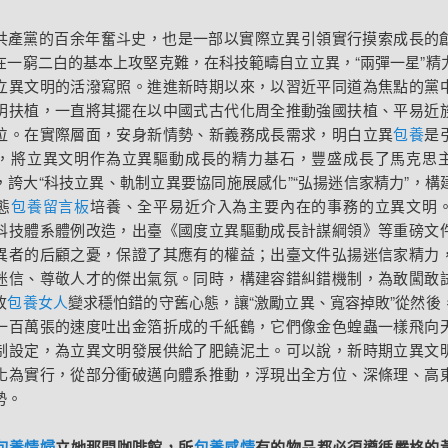
共產黨的百余年奮斗史，也是一部以實際立異引領實行摸索成長的
在一窮二白的基本上攻堅克難，在科技範疇自立立異，“兩彈一星”精
立異文明的活潑寫照。進進新時期以來，以習近平同道為焦點的黨
明扶植，一直將其擺在以中國式古代化周全推動強國扶植、平易近
位。在實際層面，安身新情勢、新義務成長需求，明白立異
包養
是
，將立異文明作為立異驅動成長的精力基石，豐盛成長了馬克思
，誇大“科技立異、軌制立異要協同施展感化”“弘揚迷信家精力”，構
態
包養留言板
培養、全平易近介入為主要內在的事務的立異文明
科技體系體例改造，出臺《國度立異驅動成長計謀綱領》等重磅文
異者的后顧之憂，保證了其應有的權益；出臺文件弘揚迷信家精力
迷信、尊敬人才的傑出氣氛。同時，構建容錯糾錯機制，為敢闖敢
改
包養女人
變求穩怕錯的守舊心態，讓“激勵立異、寬容掉敗”從然後
一百萬張的速度吐出金箔折成的千紙鶴，它們像金色蝗蟲一樣飛向
制設定，為立異文明發展供給了肥饒泥土。可以說，新時期立異文
化為實行，從部分衝破邁向體系推動，浮現出全方位、深條理、高
勢。
包養情婦
立她那間咖啡館，所
包養感情
有的物品都必須遵循嚴格的