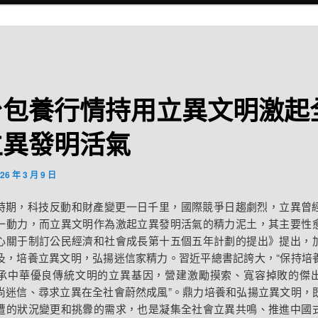
台包養行情持用立異文明激起
立異發明活氣
26 年 3 月 9 日
時期，科技反動和財產變更一日千里，國際競爭日趨劇烈，立異曾
一動力，而立異文明作為激起立異發明活氣的精力泥土，其主要性
心關于制訂公民經濟和社會成長第十五個五年計劃的提出》提出，
及，培養立異文明，弘揚迷信家精力。習近平總書記誇大，“保持培
承中華優良傳統文明的立異基因，營建激勵摸索、寬容掉敗的傑
尚迷信、尋求立異在全社會蔚然成風”。鼎力培養和弘揚立異文明，
遭的狀況變更和挑釁的需求，也是凝集全社會立異共鳴、推進中國