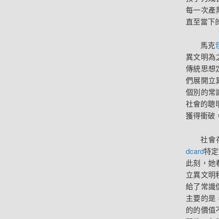
每一次產
直至當下
馬克
異文明為
傳統思想
們展開立
個別的常
社會的聰
獲得衝破
社會
dcard
特定
此刻，她
立異文明
給了常識
主要的是
的的價值