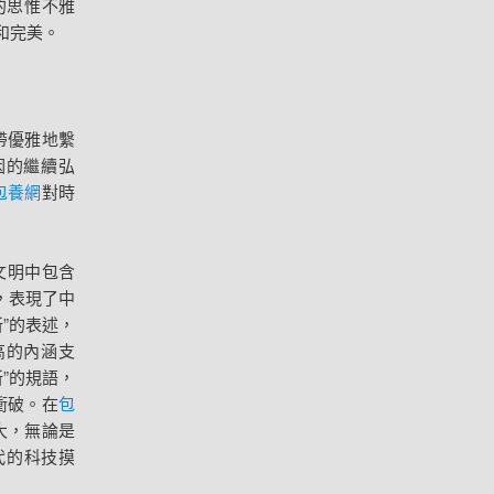
的思惟不雅
和完美。
帶優雅地繫
因的繼續弘
包養網
對時
文明中包含
，表現了中
”的表述，
高的內涵支
”的規語，
衝破。在
包
大，無論是
代的科技摸