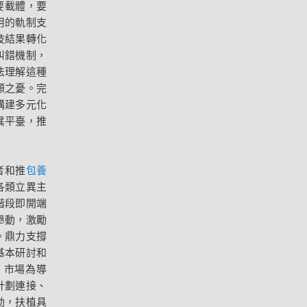
要載體，要
用的軌制支
技結果轉化
糾錯機制，
法理解這種
顧之憂。完
構建多元化
異平臺，推
者和推
包養
各類立異主
階段即開端
舉動，激勵
。鼎力支撐
基本研討和
、市場為導
計劃連接、
動，扶植具