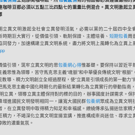
連咖啡豆都必須以五點三比四點七的重量比例混合。異文明激起立
擇
用立異文明激起全社會立異發明活氣，必需以黨的二十屆四中全
新時期巨大實行，從價值引領、軌制保證、主體培養、
短期包養
周
協同發力，加速構建立異文明系統，盡力將文明上風轉化為立異上
pp
價值引領，筑牢立異文明的思
包養網心得
惟基礎。要保持以習近平
主義思惟為領導，苦守馬克思主義“魂脈”和中華優良傳統文明“根脈”
民教導、精力文明創立全經過歷程，使“立異是引領成長的第一動力”
把馬克思主義中國化時期化的最新結果轉化為立異實行的舉動指南，
文明立異，領導立異主體保持對的標的目的，辦事國度計謀需求。保
降增進國民文明發明相同一，讓寬大國民群
包養網
眾成為立異文明
者，在立異發明中取得精力知足和幸福感。繚繞傳承弘揚迷信家精
匠精力，不竭深化立異文明宣揚宣講，推進構成崇尚迷信、尋求立
掉敗的濃重氣氛。