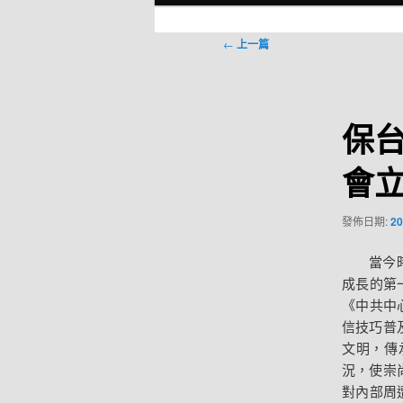
選
單
文
←
上一篇
章
導
覽
保
會
發佈日期:
20
當今
成長的第
《中共中
信技巧普
文明，傳
況，使崇
對內部周