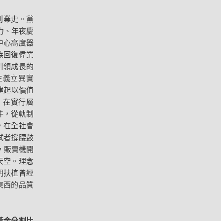
創業史。黨
力、年夜慶
中心高度器
族回復偉業
引領成長的
主義立異實
建起以價值
。在實行層
件，從軌制
，在全社會
試者撐腰鼓
，販賣機開
天空。理念
明扶植曾經
東西的品質
黃金分割比