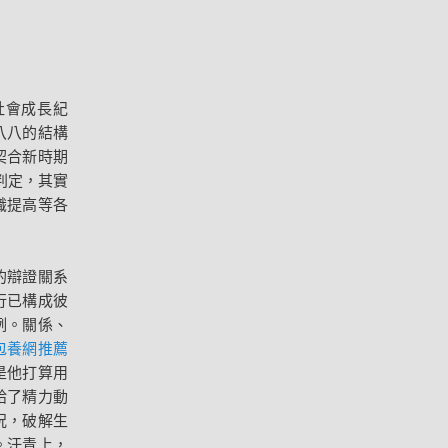
社會成長紀
八八的結構
契合新時期
判定，其實
識提高等各
的辯證關系
行已構成彼
例。關係、
包養網推薦
是他打算用
給了精力動
況，破解生
。汗青上，