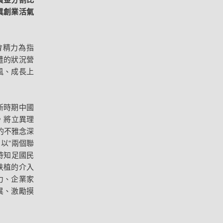
異創業活氣
會精力為指
遭的狀況營
風、成長上
新時期中國
，將立異理
的不雅念深
以“兩個聯
持知足國民
扶植的介入
力、企業家
異、激勵摸