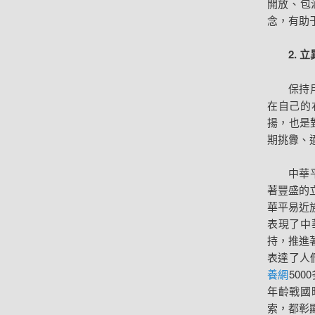
開放、包
念，有助
2.
保持
在自己的
揚，也是
期挑釁、
中華
著豐盛的
華平易近
表現了中
持，推進
表達了人
養網
50
年齡戰國
索，都彰