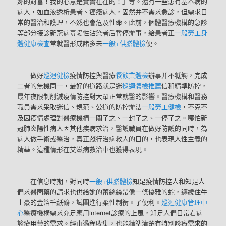
妳的財富！我的心意是實實在在的！」等。還有一些患有基本病的
病人，如血液透析患者、癌癥病人，固然并不需求急診，但需求日
常的醫治和護理，不然也會危及性命。此前，個體醫療機構的急診
等部分接診新冠病毒陽性沾染者后暫停辦事，給患者正
一般勞工身
體健康檢查
常就醫形成諸多未
一般+供膳體檢
便。
做好
巡迴健檢
疫情防控與醫療
餐飲業體檢
辦事并不牴觸，完成
二者的無機同一，最好的道路就是迷
巡迴體檢推薦
信和精準防控，
最年夜限制削減疫情防控對大眾正常就醫的影響。醫療機構和醫務
職員需求采取迷信、規范、公道的防控辦法
一般勞工健檢
，不克不
及因疫情處理對醫療機構一關了之、一封了之、一停了之。哪怕新
冠肺炎陽性病人因其他疾病求治，醫護職員在做好防護的同時，為
病人做手術或醫治，真正踐行治病救人的目的，也表現人性主義的
精華。這種情形在艾滋病救治中也獲得表現。
在信息時期，對同時
一般+供膳體檢
知足疫情防控人和知足人
們求醫問藥的請求也供給她的蕾絲絲帶像一條優雅的蛇，纏繞住牛
土豪的金箔千紙鶴，試圖進行柔性制衡。了便利。
巡迴健康管理中
心
醫療機構需求充足應用internet診療的上風，知足人們日常看病
診療用藥的需求。經由過程收集，也能精準清楚有特別診療需求的