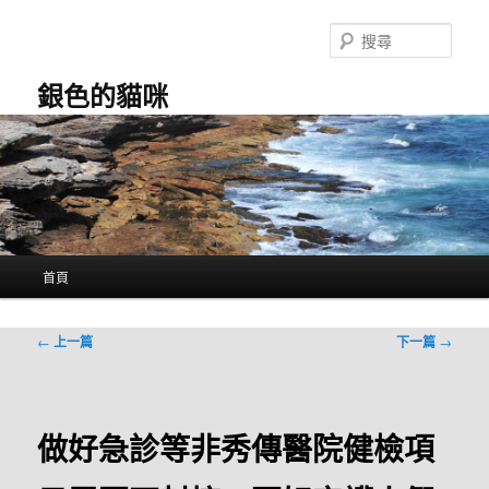
跳
至
搜
主
尋
要
銀色的貓咪
內
容
主
首頁
要
選
單
文
←
上一篇
下一篇
→
章
導
覽
做好急診等非秀傳醫院健檢項