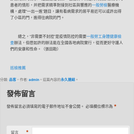
患者的情形，并把需求精準對接到社區與響應的
一般勞檢
醫療機
構，處理“一出一進”題目，讓有看病需求的居平易近可以或許出得
了小區的門，進得往病院的門。
總之，“非需要不封控”是疫情防控的需要
一般勞工身體健康檢
查
辦法，但愿如許的辦法能在全國各地病院實行，從而更好守護人
們的安康和性命。（張田勘）
巡檢推薦
分類:
品客
，作者:
admin
。這篇內容的
永久連結
。
發佈留言
*
發佈留言必須填寫的電子郵件地址不會公開。
必填欄位標示為
*
留言