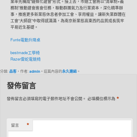
業率先構成“鏈條化建會”形式。接上去，市總工會將以“清單制+義
務制”推動建會進會任務，聯動群團氣力及行業資本，深化精準辦
事，推進更多新業態休息者參加工會、享用權益，讓新失業群體在
工會“大師庭”中取得感滿滿，為南京新業態高東西的品質成長筑牢
平易近生基礎。
Funte電動升降桌
bestmade工學椅
Razer雷蛇電競椅
分類:
品客
，作者:
admin
。這篇內容的
永久連結
。
發佈留言
*
發佈留言必須填寫的電子郵件地址不會公開。
必填欄位標示為
*
留言