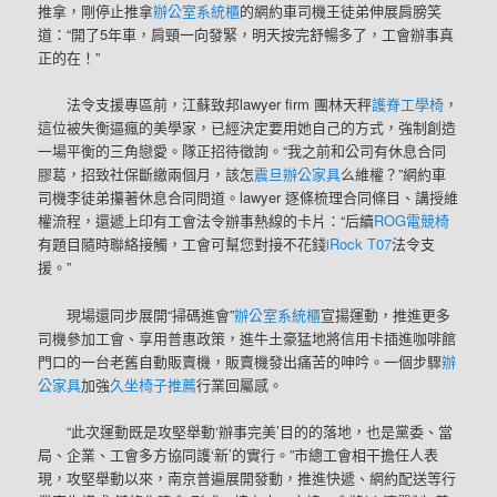
推拿，剛停止推拿
辦公室系統櫃
的網約車司機王徒弟伸展肩膀笑
道：“開了5年車，肩頸一向發緊，明天按完舒暢多了，工會辦事真
正的在！”
法令支援專區前，江蘇致邦lawyer firm 團林天秤
護脊工學椅
，
這位被失衡逼瘋的美學家，已經決定要用她自己的方式，強制創造
一場平衡的三角戀愛。隊正招待徵詢。“我之前和公司有休息合同
膠葛，招致社保斷繳兩個月，該怎
震旦辦公家具
么維權？”網約車
司機李徒弟攥著休息合同問道。lawyer 逐條梳理合同條目、講授維
權流程，還遞上印有工會法令辦事熱線的卡片：“后續
ROG電競椅
有題目隨時聯絡接觸，工會可幫您對接不花錢
iRock T07
法令支
援。”
現場還同步展開“掃碼進會”
辦公室系統櫃
宣揚運動，推進更多
司機參加工會、享用普惠政策，進牛土豪猛地將信用卡插進咖啡館
門口的一台老舊自動販賣機，販賣機發出痛苦的呻吟。一個步驟
辦
公家具
加強
久坐椅子推薦
行業回屬感。
“此次運動既是攻堅舉動‘辦事完美’目的的落地，也是黨委、當
局、企業、工會多方協同護‘新’的實行。”市總工會相干擔任人表
現，攻堅舉動以來，南京普遍展開發動，推進快遞、網約配送等行