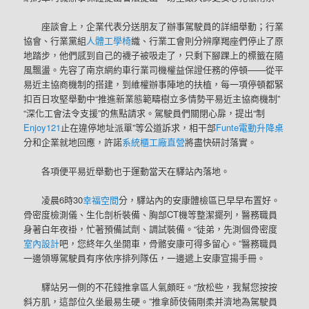
座談會上，企業代表分送朋友了辦事駕駛員的詳細舉動；行業
協會、行業黨組
人體工學椅
織、行業工會則分辨摩羯座們停止了原
地踏步，他們感到自己的襪子被吸走了，只剩下腳踝上的標籤在隨
風飄盪。先容了南京網約車行業司機權益保證任務的停頓——從平
易近主協商機制的搭建，到維權辦事陣地的扶植，每一項停頓都緊
扣百日攻堅舉動中“推進新業態範疇樹立多情勢平易近主協商機制”
“深化工會法令支援”的焦點請求。駕駛員們關閉心扉，提出“制
Enjoy121
止在違停地址派單”等公道訴求，相干部
Funte電動升降桌
分和企業就地回應，許諾
系統櫃工廠直營
將盡快研討落實。
各項便平易近舉動也于運動當天在驛站內落地。
凌晨6時30
幸福空間
分，驛站內的安康體檢區已早早布置好。
骨密度檢測儀、生化剖析裝備、胸部CT機等整潔擺列，醫務職員
身著白年夜褂，忙著預備試劑、調試裝備。“徒弟，先測個骨密度
室內設計
吧，您終年久坐開車，骨骼安康可得多留心。”醫務職員
一邊領導駕駛員有序依序排列隊伍，一邊遞上安康宣揚手冊。
驛站另一側的不花錢推拿區人氣頗旺。“放松些，我幫您按按
斜方肌，這部位久坐最易生硬。”推拿師伎倆剛柔并濟地為駕駛員