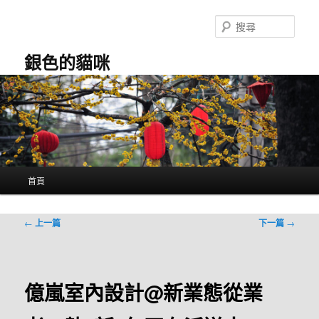
跳
至
搜
主
尋
要
銀色的貓咪
內
容
主
首頁
要
選
單
文
←
上一篇
下一篇
→
章
導
覽
億嵐室內設計@新業態從業