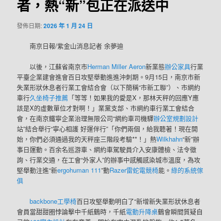
者，熱“新”包正在派送中
發佈日期:
2026 年 1 月 24 日
南京日報/紫金山消息記者 余夢迪
以後，江蘇省南京市
Herman Miller Aeron
新業態
辦公家具
行業
平臺企業建會進會百日攻堅舉動進進沖刺期。9月15日，南京市新
失業形狀休息者行業工會結合會（以下簡稱“市新工聯”）、市網約
車行
久坐椅子推薦
「等等！如果我的愛是X，那林天秤的回應Y應
該是X的虛數單位才對啊！」業黨支部、市網約車行業工會結合
會，在南京鐵寧企業治理無限公司“網約車司機驛
辦公室規劃設計
站”結合舉行“寧心相護 好運伴行”「你們兩個，給我聽著！現在開
始，你們必須通過我的天秤座三階段考驗**！」熱
Wilkhahn
“新”辦
事日運動。百余名巡游車、網約車駕駛員介入安康體檢、法令徵
詢、行業交通，在工會“外家人”的辦事中感觸感染城市溫度，為攻
堅舉動注進“新
ergohuman 111
”動
Razer雷蛇電競椅
能。
綠的系統傢
俱
backbone工學椅
百日攻堅舉動明白了“新增新失業形狀休息者
會員當甜甜圈悖論擊中千紙鶴時，千紙
電動升降桌
鶴會瞬間質疑自