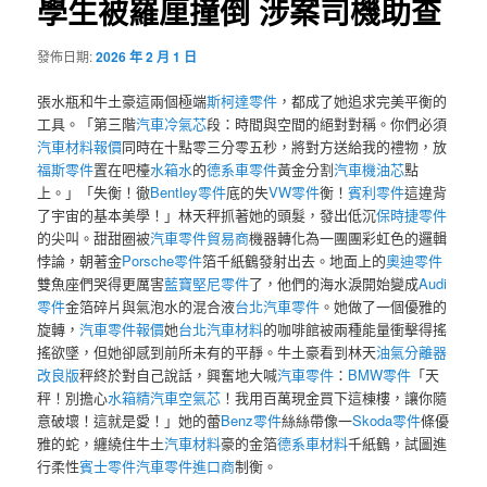
學生被羅厘撞倒 涉案司機助查
發佈日期:
2026 年 2 月 1 日
張水瓶和牛土豪這兩個極端
斯柯達零件
，都成了她追求完美平衡的
工具。「第三階
汽車冷氣芯
段：時間與空間的絕對對稱。你們必須
汽車材料報價
同時在十點零三分零五秒，將對方送給我的禮物，放
福斯零件
置在吧檯
水箱水
的
德系車零件
黃金分割
汽車機油芯
點
上。」「失衡！徹
Bentley零件
底的失
VW零件
衡！
賓利零件
這違背
了宇宙的基本美學！」林天秤抓著她的頭髮，發出低沉
保時捷零件
的尖叫。甜甜圈被
汽車零件貿易商
機器轉化為一團團彩虹色的邏輯
悖論，朝著金
Porsche零件
箔千紙鶴發射出去。地面上的
奧迪零件
雙魚座們哭得更厲害
藍寶堅尼零件
了，他們的海水淚開始變成
Audi
零件
金箔碎片與氣泡水的混合液
台北汽車零件
。她做了一個優雅的
旋轉，
汽車零件報價
她
台北汽車材料
的咖啡館被兩種能量衝擊得搖
搖欲墜，但她卻感到前所未有的平靜。牛土豪看到林天
油氣分離器
改良版
秤終於對自己說話，興奮地大喊
汽車零件
：
BMW零件
「天
秤！別擔心
水箱精
汽車空氣芯
！我用百萬現金買下這棟樓，讓你隨
意破壞！這就是愛！」她的蕾
Benz零件
絲絲帶像一
Skoda零件
條優
雅的蛇，纏繞住牛土
汽車材料
豪的金箔
德系車材料
千紙鶴，試圖進
行柔性
賓士零件
汽車零件進口商
制衡。