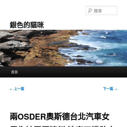
跳
至
搜
主
尋
要
銀色的貓咪
內
容
主
首頁
要
選
單
文
←
上一篇
下一篇
→
章
導
覽
兩OSDER奧斯德台北汽車女