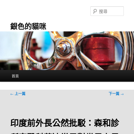
跳
至
搜
主
尋
要
銀色的貓咪
內
容
主
首頁
要
選
單
文
←
上一篇
下一篇
→
章
導
覽
印度前外長公然批駁：森和診