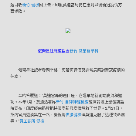
題目收
新竹 健檢
回正告，印度莫迪當局仍在應對以後新冠疫情方
面慘敗。
俄衛星社報道截圖
新竹 職業醫學科
俄衛星社記者發問辛格：您若何評價莫迪當局應對新冠疫情的
任務？
辛哈答覆道：“莫迪當局的題目是，它過早地就開端慶賀和邀
功。本年1月，莫迪活著界
新竹 自律神經檢查
經濟論壇上頒發講話
時宣布，印度經由過程把持國際新冠疫情解救了世界。2月21日，
黨內官員還湊集在一路，慶祝總
供膳健檢
理莫迪克服了這種致命病
毒。”
員工診所 健檢