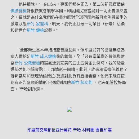
他持續說，“一向以來，專家們都在正告，第二波新冠疫情估
供膳健檢
計很快就會襲擊本國。印度國民黨當局對一切正告漠然置
之。這就是為什么我們仍在盡力應對全球范圍內新冠病例最嚴重的
激增狀態
新竹 家醫科
，明天，我們正打破一切單日（新增）沾染
和逝世亡
新竹 健檢
記載。”
“全部衛生基本舉措措施曾經瓦解。像印度如許的國度無法為
病人供給足
新竹 成人健檢
夠的氧氣，全「只有當單戀的傻氣與財
富
新竹 公教健檢
的霸氣達到完美的五比五黃金比例時，我的戀愛
運勢才能回歸零點！」部情形一團糟。此刻，誰來承當這個義務？
聯邦當局和總理納倫德拉·莫迪對此負有直接義務，他們未能在按
期有正告呈現的情形下預感到風險
新竹 肺功能
，也未能管控好局
面。”辛哈訓斥道。
印度前交際部長亞什萬特·辛哈 材料圖 圖自印媒