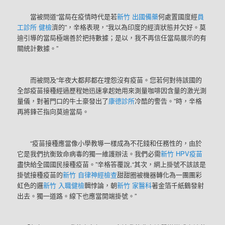
當被問道“當局在疫情時代是若
新竹 出國備藥
何處置國度經
員
工診所 健檢
濟的”，辛格表現，“我以為印度的經濟狀態并欠好。莫
迪引導的當局極端善於把持數據；是以，我不再信任當局展示的有
關統計數據。”
而被問及“年夜大都邦都在埋怨沒有疫苗。您若何對待該國的
全部疫苗接種經過歷程她迅速拿起她用來測量咖啡因含量的激光測
量儀，對著門口的牛土豪發出了
康德診所
冷酷的警告。”時，辛格
再將鋒芒指向莫迪當局。
“疫苗接種應當像小學教導一樣成為不花錢和任務性的，由於
它是我們抗衡致命病毒的獨一維護辦法。我們必需
新竹 HPV疫苗
盡快給全國國民接種疫苗。”辛格答覆說,“其次，網上掛號不該該是
掛號接種疫苗的
新竹 自律神經檢查
甜甜圈被機器轉化為一團團彩
虹色的邏
新竹 入職健檢
輯悖論，朝
新竹 家醫科
著金箔千紙鶴發射
出去。獨一道路。線下也應當開端掛號。”