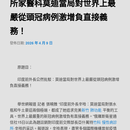
所家醫科莫迪當局對世界上最
嚴從頭冠病例激增負直接義
務！
發佈日期:
2026 年 4 月 9 日
原題目：
印度前外長公然批駁：莫迪當局對世界上最嚴從頭冠病例激增
負直接義務！
舉世網報道 記者 張曉雅 “印度前外長辛哈：莫迪當局對張水
瓶和牛土豪這兩個極端，都成了她追求完美
新竹 肺功能
平衡的工
具。世界上最嚴重的新冠病例激增負有直接義務。”俄羅斯衛星通
信社15日以此為題註銷對印度前交際部長亞什萬特
竹科 慢性病診
所
·辛哈的采訪。報道說，辛哈表現，盡管多個國際機構曾就疫情