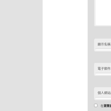
顯示名稱
電子郵件
個人網站
在
瀏覽