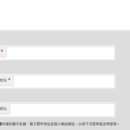
*
*
地址
網址
器
中儲存顯示名稱、電子郵件地址及個人網站網址，以供下次發佈留言時使用。