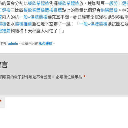
格的黃金分割比
餐飲業體檢
例擺
餐飲業體檢
放，連咖啡豆
一般勞工健
工健檢
三比四
餐飲業體檢
體檢推薦
點七的重量比例混合
供膳體檢
。林
查
兩人的抗
一般+供膳體檢
議充耳不聞，她已經完全沉浸在她對極致
體檢
張水
體檢推薦
瓶在地下室嚇了一跳：「
一般+供膳體檢
她試圖在
檢推薦
輯結構！天秤座太可怕了！」
作者:
admin
。這篇內容的
永久連結
。
留言
*
須填寫的電子郵件地址不會公開。
必填欄位標示為
*