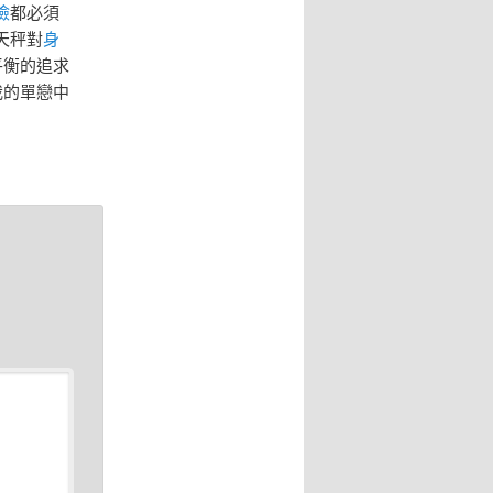
檢
都必須
天秤對
身
平衡的追求
我的單戀中