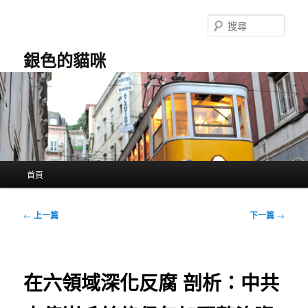
跳
至
搜
主
尋
要
銀色的貓咪
內
容
主
首頁
要
選
單
文
←
上一篇
下一篇
→
章
導
覽
在六領域深化反腐 剖析：中共