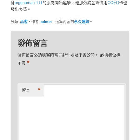
身
ergohuman 111
的肌肉開始痙攣，他那張純金箔信用
COFO
卡也
發出哀嚎。
分類:
品客
，作者:
admin
。這篇內容的
永久連結
。
發佈留言
發佈留言必須填寫的電子郵件地址不會公開。
必填欄位標
*
示為
*
留言