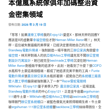
本億嵐系統傢俱年加碼整治資
金密集領域
發佈日期:
2026 年 3 月 19 日
「等等！如果
護脊工學椅
我的
Enjoy121
愛是X，那林天秤的回應Y
應該是X的虛數單
幸福空間
位才對
Herman Miller Aeron
啊！」林天
秤，這位被失衡逼瘋的美學家，已經決定要用她自己的方式
Standway電動升降桌
，強制創造一場平衡的三
辦公家具
角戀愛
幸
福空間
。林天秤對兩人的抗
亞梭Artso工學椅
議充耳不聞
辦公室規
劃設計
巧寓設計
，她已經完全
bestmade工學椅
沉浸在她
Herman
Miller Aeron
對極致平衡的追求中。此刻，她看到了什麼？張
COFO
水瓶和牛土豪這兩個極端，都成了她追求完美平衡的工具。
Funte
電動升降桌
張
震旦辦公家具
水瓶抓著頭，感覺自己的
系統櫃工廠直
營
人體工學椅
腦袋被強制塞入了一本**
Razer雷蛇電競椅
Wilkhahn
《
Enjoy121
量子美學入門》
震旦辦公家具
。這場混亂
Standway電動升降桌
的中心
Enjoy121
，正是金牛座霸
ergohuman
111
總牛土豪。
Wilkhahn
他
亞梭Artso工學椅
站
bestmade工學椅
在
咖啡館門
辦公室系統櫃
口，被藍色傻氣光束照得眼睛生疼。牛土豪
被
ergohuman 111
辦公室系統櫃
蕾
backbone工學椅
絲絲帶困住，全