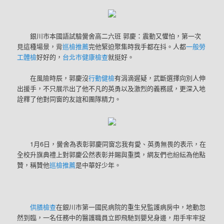
銀川市本國語試驗黌舍高二六班 郭慶：震動又懼怕，第一次
見這種場景，背
巡檢推薦
完他緊迫聚集時我手都在抖。人都
一般勞
工體檢
好好的，
台北巿健康檢查
就挺好。
在風險時辰，郭慶沒
行動健檢
有涓滴遲疑，武斷選擇向別人伸
出援手，不只展示出了他不凡的英勇以及激烈的義務感，更深入地
詮釋了他對同窗的友誼和團隊精力。
1月6日，黌舍為表彰郭慶同窗忘我有愛、英勇無畏的表示，在
全校升旗典禮上對郭慶公然表彰并賜與重獎，網友們也紛紜為他點
贊，稱贊他
巡檢推薦
是中華好少年。
供膳檢查
在銀川市第一國民病院的重生兒監護病房中，地動忽
然到臨，一名任務中的醫護職員立即飛馳到嬰兒身邊，用手牢牢捉