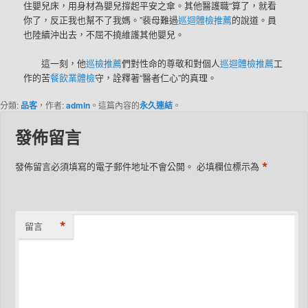
住嬰兒床，用身材為嬰兒撐起平安之傘。其他醫護職“算了，就看
你了，反正我也幫不了我媽。”裴母難過
巡迴體檢推薦
的說道。員
也陸續沖出去，不屈不撓維護其他嬰兒。
這一刻，他
巡檢推薦
們對性命的尊敬和對個人
巡迴體檢推薦
工
作的苦
餐飲業體檢
守，詮釋著“醫者仁心”的真理。
分類:
品客
，作者:
admin
。這篇內容的
永久連結
。
發佈留言
*
發佈留言必須填寫的電子郵件地址不會公開。
必填欄位標示為
*
留言