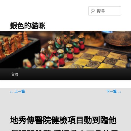
跳
至
搜
主
尋
要
銀色的貓咪
內
容
主
首頁
要
選
單
文
←
上一篇
下一篇
→
章
導
覽
地秀傳醫院健檢項目動到臨他