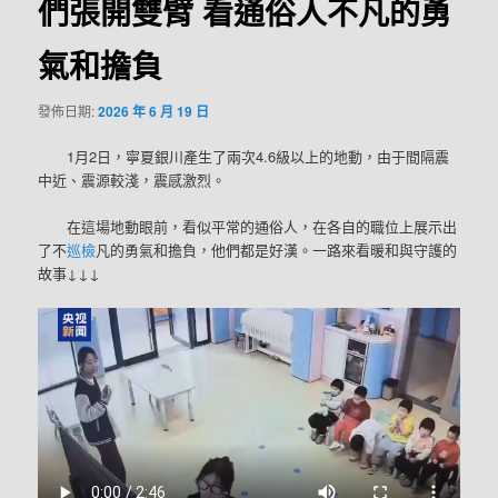
們張開雙臂 看通俗人不凡的勇
氣和擔負
發佈日期:
2026 年 6 月 19 日
1月2日，寧夏銀川產生了兩次4.6級以上的地動，由于間隔震
中近、震源較淺，震感激烈。
在這場地動眼前，看似平常的通俗人，在各自的職位上展示出
了不
巡檢
凡的勇氣和擔負，他們都是好漢。一路來看暖和與守護的
故事↓↓↓