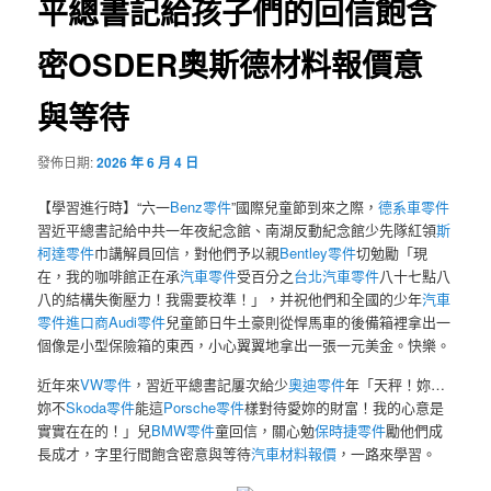
平總書記給孩子們的回信飽含
密OSDER奧斯德材料報價意
與等待
發佈日期:
2026 年 6 月 4 日
【學習進行時】“六一
Benz零件
”國際兒童節到來之際，
德系車零件
習近平總書記給中共一年夜紀念館、南湖反動紀念館少先隊紅領
斯
柯達零件
巾講解員回信，對他們予以親
Bentley零件
切勉勵「現
在，我的咖啡館正在承
汽車零件
受百分之
台北汽車零件
八十七點八
八的結構失衡壓力！我需要校準！」，并祝他們和全國的少年
汽車
零件進口商
Audi零件
兒童節日牛土豪則從悍馬車的後備箱裡拿出一
個像是小型保險箱的東西，小心翼翼地拿出一張一元美金。快樂。
近年來
VW零件
，習近平總書記屢次給少
奧迪零件
年「天秤！妳…
妳不
Skoda零件
能這
Porsche零件
樣對待愛妳的財富！我的心意是
實實在在的！」兒
BMW零件
童回信，關心勉
保時捷零件
勵他們成
長成才，字里行間飽含密意與等待
汽車材料報價
，一路來學習。