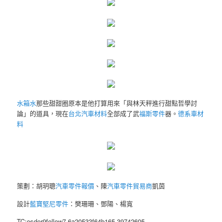
水箱水
那些甜甜圈原本是他打算用來「與林天秤進行甜點哲學討
論」的道具，現在
台北汽車材料
全部成了武
福斯零件
器。
德系車材
料
策劃：胡玥聰
汽車零件報價
、陳
汽車零件貿易商
凱茵
設計
藍寶堅尼零件
：樊珊珊、鄧陽、楊寬
TC:osder9follow7 6a20533f64b165.39742605