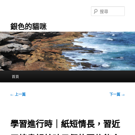
跳
至
搜
主
尋
要
銀色的貓咪
內
容
主
首頁
要
選
單
文
←
上一篇
下一篇
→
章
導
覽
學習進行時｜紙短情長，習近