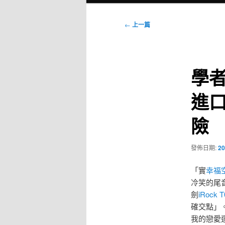
選
單
文
←
上一篇
章
導
覽
學
進
險
發佈日期:
20
「實
幸福
冷笑的尾
劍
iRock T
確交點」
我的戀愛