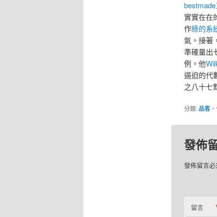
bestma
實實在在
作
綠的系
氣。接著
準確量出
例。他
Wil
逼迫的代
之八十七
分類:
品客
，
發佈
發佈留言必
留言