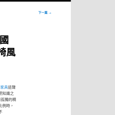
下一篇
→
國
椅風
公家具
這聲
把知識之
與孤獨的精
比例時，
不