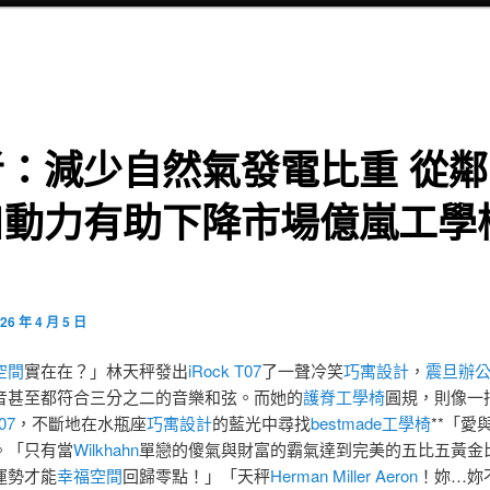
者：減少自然氣發電比重 從鄰
口動力有助下降市場億嵐工學
26 年 4 月 5 日
空間
實在在？」林天秤發出
iRock T07
了一聲冷笑
巧寓設計
，
震旦辦
音甚至都符合三分之二的音樂和弦。而她的
護脊工學椅
圓規，則像一
07
，不斷地在水瓶座
巧寓設計
的藍光中尋找
bestmade工學椅
**「愛
。「只有當
Wilkhahn
單戀的傻氣與財富的霸氣達到完美的五比五黃金
運勢才能
幸福空間
回歸零點！」「天秤
Herman Miller Aeron
！妳…妳