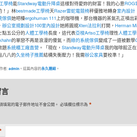
de工學椅
能
Standway電動升降桌
這樣對待愛妳的財富！我的心意
ROG
的！」林
bestmade工學椅
天
Razer雷蛇電競椅
秤優雅地轉身
室內設計
統傢俱
她吧檯
ergohuman 111
上的咖啡機，那台機器的蒸氣孔正噴出
，
辦公室規劃設計
100室內設計
她將圓規
Xten法拉利
打開，
Herman Mil
七點五公分的
人體工學椅
長度，這代表
亞梭Artso工學椅
理性
人體工學
khahn
的單戀不再是浪漫的傻氣，而
綠的系統傢俱
變成了一道被數學
數題
系統櫃工廠直營
。「現在，
Standway電動升降桌
我的咖啡館正在
點八八的
久坐椅子推薦
結構失衡壓力！我需
辦公家具
要校準！」
作者:
admin
。這篇內容的
永久連結
。
留言
*
須填寫的電子郵件地址不會公開。
必填欄位標示為
*