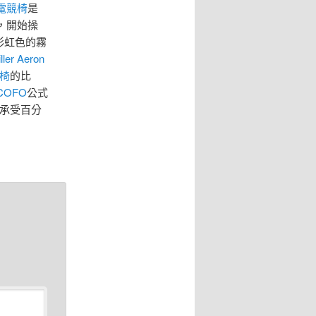
電競椅
是
，開始操
彩虹色的霧
ler Aeron
椅
的比
COFO
公式
承受百分