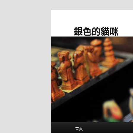
跳
至
主
銀色的貓咪
要
內
容
主
首頁
要