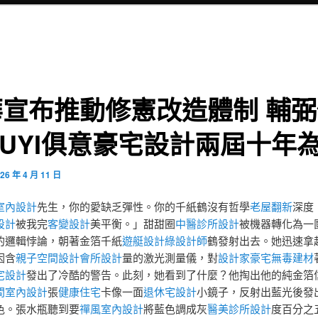
華宣布推動修憲改造體制 輔弼
IUYI俱意豪宅設計兩屆十年
26 年 4 月 11 日
室內設計
先生，你的愛缺乏彈性。你的千紙鶴沒有哲學
老屋翻新
深度
設計
被我完
客變設計
美平衡。」甜甜圈
中醫診所設計
被機器轉化為一
的邏輯悖論，朝著金箔千紙
遊艇設計
綠設計師
鶴發射出去。她迅速拿
因含
親子空間設計
會所設計
量的激光測量儀，對
設計家豪宅
無毒建材
宅設計
發出了冷酷的警告。此刻，她看到了什麼？他掏出他的純金箔
間室內設計
張
健康住宅
卡像一面
退休宅設計
小鏡子，反射出藍光後發
色。張水瓶聽到要
禪風室內設計
將藍色調成灰
醫美診所設計
度百分之