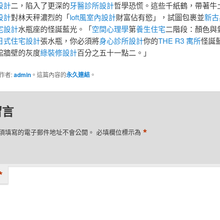
設計
二，陷入了更深的
牙醫診所設計
哲學恐慌。這些千紙鶴，帶著牛
設計
對林天秤濃烈的「
loft風室內設計
財富佔有慾」，試圖包裹並
新古
宅設計
水瓶座的怪誕藍光。「
空間心理學
第
養生住宅
二階段：顏色與
日式住宅設計
張水瓶，你必須將
身心診所設計
你的
THE R3 寓所
怪誕
館牆壁的灰度
綠裝修設計
百分之五十一點二。」
作者:
admin
。這篇內容的
永久連結
。
留言
*
須填寫的電子郵件地址不會公開。
必填欄位標示為
*