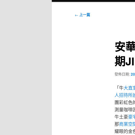
選
單
文
←
上一篇
章
導
覽
安
期J
發佈日期:
20
「牛
大直
人招待所
團彩虹色
測量咖啡
牛土豪
豪
那
商業空
耀眼的金