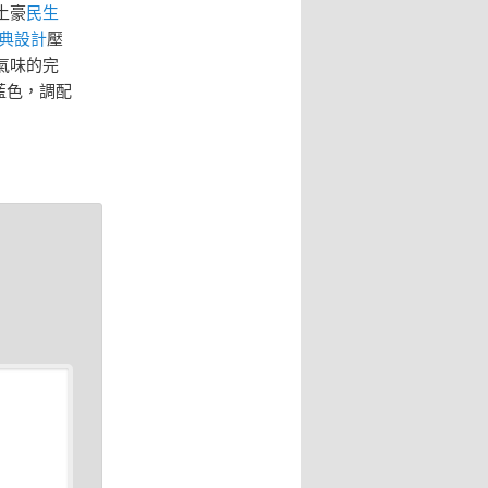
土豪
民生
典設計
壓
氣味的完
藍色，調配