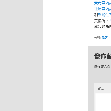
天母室內
社區室內
制
樂齡住
美協調。
成我咖啡
分類:
品客
，
發佈
發佈留言必
留言