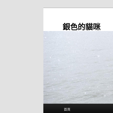
跳
至
主
銀色的貓咪
要
內
容
主
首頁
要