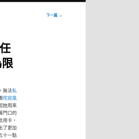
下一篇
→
任
為限
，無法
私
團
侘寂風
起她用來
著門口的
信用卡，
出了更加
五十一點