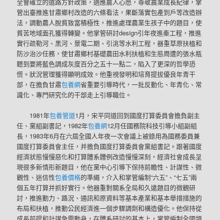
全會確立的道路方針政策，適應農人心愿，尊敬農業成長紀律，掌
管出臺推進甘肅鄉村改造的六條看法，果斷落實包產到戶等改造辦
法，調動農人脫貧致富積極性，推進處理農業生孩子中的題目，使
貧苦地域面孔獲得轉變。他掌管研討design引年夜進秦工程，推進
實行疏勒河、黑河、景電二期、引洮等水利工程，器重草原扶植和
防沙治沙任務，使甘肅鄉村基礎農田水利扶植和生態周遭的張水瓶
聽到要將藍色調成灰度百分之五十一點二，陷入了更深的哲學恐
慌。狀況管理獲得顯明成效。他重視發明和培育提拔優良年青干
部，在擔負甘肅
包養網
省重要引導時代，一批反動化、年青化、常
識化、專門研究化的干部走上引導職位。
1981年
包養管道
1月，宋平同道回到國度打算委員會擔負副主
任、黨組副書記，1982年
包養網
12月任國務院科技引導小組副組
長，1983年6月在六屆全國人年夜一次會議上被錄用為國務委員兼
國度打算委員會主任，并擔負國度打算委員會黨組書記。跟著國度
經濟狀態慢慢惡化和打算體系體例改造慢慢深刻，經濟社會成長呈
現很多新情形新題目，他在黨中心引導下保持前瞻性、計謀性、微
觀性、迷信性
包養價格
的準繩，介入和掌管編制“六五”、“七五”兩
個五年打算并抓好實行。他器重對關系全局和久遠題目的微觀研
討，推進動力、路況、通訊和原資料等基本產業和基本舉措措施的
布局和扶植，推動公民經濟進一個步驟調劑和構造優化。他保持從
成長前提和計謀急需動身，在體系研討的基本上，掌管編制全國領