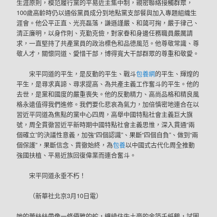
生涯原則，模范履行黨的平易近主集中制，親密聯絡接觸群眾，
100歲高齡時仍以通俗黨員成分到地點黨支部餐與加入專題組織生
涯會。他公平正直、光亮磊落，謙遜謹嚴、和藹可掬，嚴于律己、
清正廉明，以身作則、克勤克儉，對家眷和身邊任務職員嚴厲請
求，一直堅持了共產黨員的政治標色和品德風范。他尊敬常識、尊
敬人才，關懷同道、愛惜干部，博得寬大干部群眾的尊重和敬愛。
宋平同道的平生，是反動的平生、戰斗
包養網
的平生、輝煌的
平生，是尋求真諦、尋求提高、為共產主義工作奮斗的平生。他的
去世，是黨和國度的嚴重喪失。他的反動精力、高尚品格和精良風
格永遠值得我們進修。我們要化悲哀為氣力，加倍慎密地連合在以
習近平同道為焦點的黨中心四周，高舉中國特點社會主義巨大旗
號，周全貫徹習近平新時期中國特點社會主義思惟，深入貫通“兩
個確立”的決議性意義，加強“四個認識”、果斷“四個自負”、做到“兩
個保護”，果斷信念、貫徹始終，為
包養
以中國式古代化周全推動
強國扶植、平易近族回復偉業而連合奮斗。
宋平同道永垂不朽！
（新華社北京3月10日電）
她的蕾絲絲帶像一條優雅的蛇，纏繞住牛土豪的金箔千紙鶴，試圖