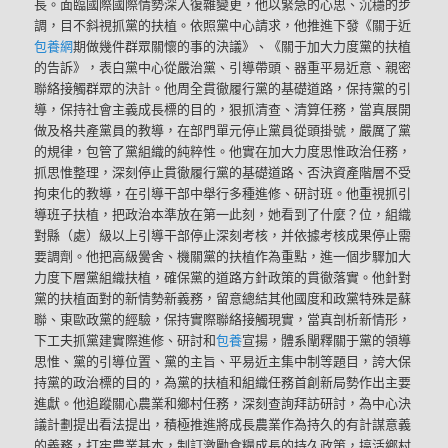
長。面臨國際國際情勢深入復雜變更，他以緊急的心思、沉穩的步
調，目不斜視抓黨的扶植。依照黨中心請求，他推進下發《關于近
包養網
期做幾件群眾關懷的事的決議》、《關于加大力度黨的扶植
的告訴》，表白黨中心從嚴治黨、引導帶頭、器重平易近意、親密
聯絡接觸群眾的決計。他周全貫徹履行黨的基礎道路，保持黨的引
導，保持社會主義成長標的目的，狠抓清查、清算任務，當真展開
做及格共產黨員的教導，在部門單元停止黨員從頭掛號，嚴厲了黨
的規律，包管了黨組織的純粹性。他實在加大力度思惟政治任務，
抓思惟整理，深刻停止貫徹履行黨的基礎道路、否決資產階層不受
拘束化的教導，在引導干部中舉行多種進修、研討班。他重視抓引
導班子扶植，把政治本準放在第一此刻，她看到了什麼？位，組織
對縣（處）級以上引導干部停止深刻考核，并依據考核成果停止需
要調劑。他把高級黌舍、機關黨的扶植作為重點，進一個步驟加大
力度下層黨組織扶植，確保黨的道路方針政策的貫徹落實。他針對
黨的扶植面對的新情勢新義務，留意總結其他國度和政黨特殊是蘇
聯、東歐政黨的經驗，保持實際聯絡接觸現實，當真剖析新情形，
下工夫抓黨建實際進修、研討和
包養
宣揚，體系闡釋關于黨的領導
思惟、黨的引導位置、黨的主旨、平易近主集中制等題目，誇大保
持黨的政治標的目的，為黨的扶植和組織任務首創新局勢作出主要
進獻。他追蹤關心農業和鄉村任務，深刻查詢拜訪研討，為中心決
議計劃提出看法提出，積極推進將成長農業作為持久的有計謀意義
的義務，打牢農業基本，制訂激勵食糧成長的持久政策，搞活鄉村