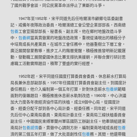
了國共戰爭會談，同公民黨革命派停止了果斷的斗爭。
1947年至1952年，宋平同道先后任哈爾濱市顧鄉屯區委副書
記、戒備年夜隊政治委員，哈爾濱總工會公營企業部部長，西南總
包養
工會宣揚部部長、秘書長、副主席。他在鄉村地盤改造斗爭
中，
包養網
當真貫徹黨的地盤改造政策，重視從涌現出的積極分子
中培育成長共產黨員。在城市工會任務中，他器重樹立下層工會，
廣泛展開發蒙教導，進步工人的階層覺醒，積極推進發明新記載運
動，發動職工展開愛國休息比賽支撐抗美援朝，并聯合實行研討思
慮職工活動實際題目，積聚了豐盛的實行經歷。
1952年起，宋平同道任國度打算委員會委員、休息薪水打算局
局長兼休息部副部長，1957年任國度打算委員會副主任。到國度計
委任務后，他介入編制第一個五年打算，針對休息薪水
包養網
範疇
面對的復雜題目，積極推進休息薪水軌制改造。1960年，中心決議
加大力度各年夜經濟協作區的扶植，成立6個中心局，從國度計
委、經委分配干部到各中心局計委、經委任務。同年起，宋平同道
先后任中心東南局委員、東南局計委主任，東南局三線扶植委員會
副主任，中國國民束縛軍蘭州軍區國防工辦副主任。他牽頭組建東
南局計
包養感情
委，貫徹中心調劑方針，編制東南地域成長經
包養
濟的第三個五年打算，做了大批首創性任
包養
務。其間，他還帶職