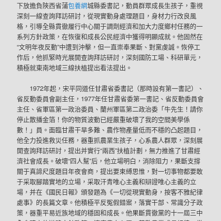
下放擔負陜西省蒲
包養網
城縣委書記，動員群眾成長生孩子，重視
深刻一線查詢拜訪研討，從現實動身處理題目，身材力行改良風
格，引導全縣貫徹履行中心關于調劑經濟和加大力度鄉村任務的一
系列方針政策，在恢復和成長公民經濟中獲得明顯成就。他固然在
“文明年夜反動”中遭到沖擊，但一直崇奉果斷、對黨虔誠。恢停工
作后，他抓緊時光展開查詢拜訪研討，深刻國防工場、科研單元，
積極就東南地域三線扶植提出看法提出。
1972年起，宋平同道任甘肅省委書記（那時設有第一書記）、
省反動委員會副主任，1977年任甘肅省委第一書記、省反動委員會
主任、省軍區第一政治委員、蘭州軍區第二政治委「牛先生！請你
停止散播金箔！你的物質波動已經嚴重破壞了我的空間美學係
數！」員。面臨甘肅干旱多難、農作物產量低而不穩的凸起題目，
他全力投進救災任務，器重抓農業生孩子，心系農人群眾，深刻展
開查詢拜訪研討，提出并實行“兩西”扶植計劃，無力推進了甘肅經
濟社會成長。破壞“四人幫”后，他立場明白，消除阻力，果斷支撐
關于真諦尺度題目年夜會商，提出要束縛思惟，對一切事物都要敢
于采取腳踏實地的立場，采取汗青唯心主義和辯證唯心主義的立
場，并在《國民日報》頒發題為《一切從現實動身，按客不雅紀律
處事》的長篇文章。他積極平反冤假錯案，落實干部、常識分子政
策，器重平易近族地域的穩固和成長。他果斷貫徹黨的十一屆三中