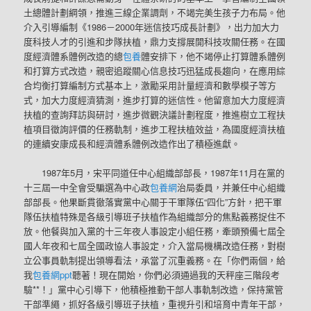
土總體計劃綱領，推進三線企業調劑，不竭完美生孩子力布局。他
介入引導編制《1986－2000年迷信技巧成長計劃》，出力加大力
度科技人才的引進和步隊扶植，鼎力支撐展開科技攻關任務。在國
度經濟體系體例改造的總
包養
體安排下，他不竭停止打算體系體例
和打算方式改造，親密追蹤關心信息技巧迅猛成長趨向，在應用綜
合均衡打算編制方式基本上，激勵采用計量經濟和數學模子等方
式，加大力度經濟猜測，進步打算的迷信性。他留意加大力度經濟
扶植的查詢拜訪與研討，進步微觀決議計劃程度，推進樹立工程扶
植項目徵詢評價的任務軌制，進步工程扶植效益，為國度經濟扶植
的連續安康成長和經濟體系體例改造作出了積極進獻。
1987年5月，宋平同道任中心組織部部長，1987年11月在黨的
十三屆一中全會受騙選為中心政
包養網
治局委員，并兼任中心組織
部部長。他果斷貫徹落實黨中心關于干軍隊伍“四化”方針，把干軍
隊伍扶植特殊是各級引導班子扶植作為組織部分的焦點義務捉住不
放。他餐與加入黨的十三年夜人事設定小組任務，牽頭預備七屆全
國人年夜和七屆全國政協人事設定，介入當局機構改造任務，對樹
立公事員軌制提出領導看法，承當了沉重義務。在「你們兩個，給
我
包養網ppt
聽著！現在開始，你們必須通過我的天秤座三階段考
驗**！」黨中心引導下，他積極推動干部人事軌制改造，保持黨管
干部準繩，抓好各級引導班子扶植，重視升引和培育中青年干部，