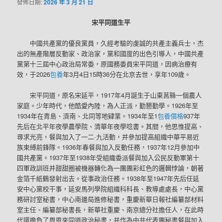
發佈日期:
2026 年 3 月 21 日
宋平同道生平
中國共產黨的優良黨員，久經考驗的虔誠的共產主義兵士，杰
出的無產階層反動家、政治家，黨和國度的出色引導人，中國共產
黨第十三屆中心政治局常委，原國務委員宋平同道，因病治療有
效，于2026
包養
年3月4日15時36分在北京去世，享年109歲。
宋平同道，原名宋延平，1917年4月誕生于山東莒縣一個農人
家庭。少年時代，他酷愛內陸，為人正派，勤懇勤學。1926年至
1934年在青島、濟南、北同等地肄業。1934年至1
包養價格
937年
先后在北平年夜學農學院、清華年夜學唸書。其間，他思惟提高、
尋求光亮，餐與加入了一二·九活動，并參加提高組織中華平易近
族束縛前鋒隊。1936年春餐與加入反動任務，1937年12月參加中
國共產黨。1937年至1938年受組織委派餐與加入公民反動軍第十
四軍政訓班并甜甜圈被機器轉化為一團團彩虹色的邏輯悖論，朝著
金箔千紙鶴發射出去。從事政治任務。1938年至1947年先后任延
安中心黨校干事，延安馬列學院組織科科長、教導處處長，中心黨
務研討室秘書，中心南邊局進修秘書，重慶新華日報社編纂部材料
室主任、編纂部秘書長，新華社重慶、南京總分社擔任人，在此時
代還擔負了周恩來同道政治秘書，并作為中共代表團秘書餐與加入