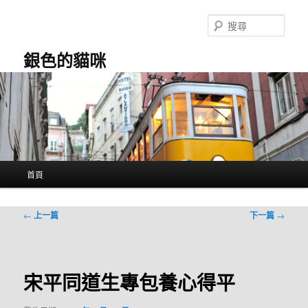
跳
至
搜
主
尋
要
銀色的貓咪
內
容
主
首頁
要
選
單
文
←
上一篇
下一篇
→
章
導
覽
宋平同道生專包養心得平