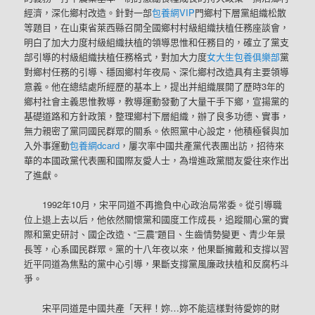
經濟，深化鄉村改造。針對一部
包養網VIP
門鄉村下層黨組織松散
等題目，在山東省萊西縣召開全國鄉村村級組織扶植任務座談會，
明白了加大力度村級組織扶植的領導思惟和任務目的，確立了黨支
部引導的村級組織扶植任務格式，對加大力度
女大生包養俱樂部
黨
對鄉村任務的引導、穩固鄉村年夜局、深化鄉村改造具有主要領導
意義。他在總結處所經歷的基本上，提出并組織展開了歷時3年的
鄉村社會主義思惟教導，教導運動發動了大量干手下鄉，宣揚黨的
基礎道路和方針政策，整理鄉村下層組織，辦了良多功德、實事，
無力親密了黨同國民群眾的關系。依照黨中心設定，他積極餐與加
入外事運動
包養網dcard
，屢次率中國共產黨代表團出訪，招待來
華的本國政黨代表團和國際友愛人士，為增進政黨間友愛往來作出
了進獻。
1992年10月，宋平同道不再擔負中心政治局常委。從引導職
位上退上去以后，他依然關懷黨和國度工作成長，追蹤關心黨的實
際和黨史研討、國企改造、“三農”題目、生齒情勢變更、青少年景
長等，心系國民群眾。黨的十八年夜以來，他果斷擁戴和支撐以習
近平同道為焦點的黨中心引導，果斷支撐黨風廉政扶植和反腐朽斗
爭。
宋平同道是中國共產「天秤！妳…妳不能這樣對待愛妳的財