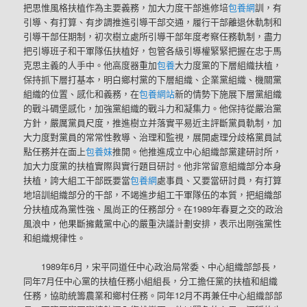
把思惟風格扶植作為主要義務，加大力度干部進修培
包養網
訓，有
引導、有打算、有步調推進引導干部交通，履行干部離退休軌制和
引導干部任期制，初次樹立處所引導干部年度考察任務軌制，盡力
把引導班子和干軍隊伍扶植好，包管各級引導權緊緊把握在忠于馬
克思主義的人手中。他高度器重加
包養
大力度黨的下層組織扶植，
保持抓下層打基本，明白鄉村黨的下層組織、企業黨組織、機關黨
組織的位置、感化和義務，在
包養網站
新的情勢下施展下層黨組織
的戰斗碉堡感化，加強黨組織的戰斗力和凝集力。他保持從嚴治黨
方針，嚴厲黨員尺度，推進樹立并落實平易近主評斷黨員軌制，加
大力度對黨員的常常性教導、治理和監視，展開處理分歧格黨員試
點任務并在面上
包養妹
推開。他推進成立中心組織部黨建研討所，
加大力度黨的扶植實際與實行題目研討。他非常留意組織部分本身
扶植，誇大組工干部既要當
包養網
處事員、又要當研討員，有打算
地培訓組織部分的干部，不竭進步組工干軍隊伍的本質，把組織部
分扶植成為黨性強、風尚正的任務部分。在1989年春夏之交的政治
風浪中，他果斷擁戴黨中心的嚴重決議計劃安排，表示出剛強黨性
和組織規律性。
1989年6月，宋平同道任中心政治局常委、中心組織部部長，
同年7月任中心黨的扶植任務小組組長，分工擔任黨的扶植和組織
任務，協助統籌農業和鄉村任務。同年12月不再兼任中心組織部部