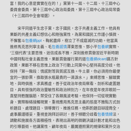
富！我的心意是實實在在的！」黨第十一屆、十二屆、十三屆中心
委員會委員，第十三屆中心政治局委員，第十三屆中心政治局常委
（十三屆四中全會增選）。
宋平同道平生忠于黨，忠于國民，忠于共產主義工作。他具有
果斷的共產主義幻想信心和剛強黨性，為黨和國民工作謹小慎微、
不懈奮斗
包養網ppt
、鞠躬盡瘁，樹立了不成磨滅的功勛。他當真
進修馬克思列寧主義、毛
包養感情
澤東思惟、鄧小平
包養網
實際、
“三個代表”主要思惟、迷信成長不雅，深刻進修貫徹習近平新時期
中國特點社會主義思惟，果斷貫徹履行黨的道
包養網dcard
路方針
政策，果斷不移在思惟上政治下行動上同黨中心堅持高度分歧。他
保持「第一階段：情感對等與質感互換。牛土豪，你必須用你最便
宜的一張鈔票，換取張水瓶最貴的一滴淚水。」束縛思惟、腳踏實
地、與時俱進、求真務虛，善于從政治年夜局察看、剖析和處置題
目，具有很強的政治靈敏性和政治辨別力，在年夜是年夜非眼前一
直堅持甦醒腦筋，禁受住了各類風波考驗。他保持一切從現實動
身、實際聯絡接觸現實，重視應用馬克思主義的態度不雅點方式剖
析題目、處理題目、領導實行、推進任務。他斟酌題目辯證周全，
處事嚴謹穩妥，重視查詢拜訪研討，善于傾聽分歧看
包養情婦
法，
調動和施展各方面積極性，表現出高明的微觀決議計劃才能和出色
的引導藝術。他講黨性、顧年夜局，嚴厲遵照黨的規律和黨外交治