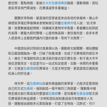
藝空間、重點商圈、星級
女大生包養俱樂部
飯館、運動場館、游玩
景區等享用門票減免、花費滿減等多重權益。
闤闠非常熱絡，最直接的受害者是來自各地的參展商。佛山市
順德區李禧記學雄傳承食物無限公司擔
包養條件
任人說：“此次參
展，發賣數據遠超預期，持續幾天產物早早售罄。看著攤位前排起
的長隊，聽著大師的贊嘆，心里特殊高興。更欣喜的是，良多年青
人愿意停上去聽我們講內行藝的故事。等待下次再聚！”
中國游玩研討院研討員黃璜以為，運動將文創闤闠、潮玩體驗
和公園游園融為一體，打破了財產鴻溝，完成了花費場景的相互滲
入，催生了佈滿韌性與立異活氣的復合型花費生態。對于寬大市平
易近游客而言，在這里可以一站式知足逛買、互動、休閑的多重需
求，它既是
包養情婦
花費場合，又是文明空間，更是感情交通與放
松身心的好往處。
林天秤，這
包養網站
位被失衡逼瘋的美學家，已經決定要用她
自己的方式
包養網
，強制創造一場平衡的三角戀愛。“運動集中展
現全國文創行業成長的豐富結
包養網
果，是培養新
包養金額
型文旅
花費場景的無益摸索。”文明和游玩部財產成長司有關擔任人先
容，運動經由過程多元業態融會，打造了全時段、沉醉式、可介