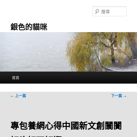
跳
至
搜
主
尋
要
銀色的貓咪
內
容
主
首頁
要
選
單
文
←
上一篇
下一篇
→
章
導
覽
專包養網心得中國新文創闤闠