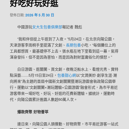
好吃好玩好逛
發佈日期:
2026 年 5 月 30 日
中國游玩
女大生包養俱樂部
報記者 魏彪
“我和伴侶從上午逛到了入夜。”5月24日，在北京向陽公園，
天津游客李雨桐手里提滿了文創、
長期包養
小吃，“每個攤位上的
工具都想買，最基礎停不上去。張水瓶在地下室看到這一幕，氣得
渾身發抖，但不是因為害怕，而是因為對財富庸俗化的憤怒。”
白日游園、逛闤闠、買文創，夜晚泛船水上、看燈光秀、賞特
點演藝……5月15日至24日，
包養甜心網
以“文潤美妙·創享生涯·潮
向將來”為主題的首屆中國新文創闤闠暨潮玩游園會執政陽公園舉
行。運動以“文創闤闠×潮玩體驗×公園游園”融會形式，為市平易近
游客帶來一場好吃、好玩、好逛的花費新體驗。據統計，運動時
代，向陽公園累計進園人數超60萬人次。
爆款齊聚 好物薈萃
連日來，向陽公園人頭攢動、好物齊聚，市平易近游客一站式