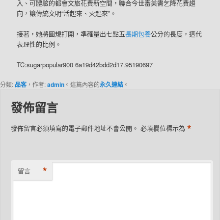
入、可體驗的都會文旅花費新空間，聯合今世審美需乞降花費趨
向，讓傳統文明“活起來、火起來”。
接著，她將圓規打開，準確量出七點五
長期包養
公分的長度，這代
表理性的比例。
TC:sugarpopular900 6a19d42bdd2d17.95190697
分類:
品客
，作者:
admin
。這篇內容的
永久連結
。
發佈留言
*
發佈留言必須填寫的電子郵件地址不會公開。
必填欄位標示為
*
留言