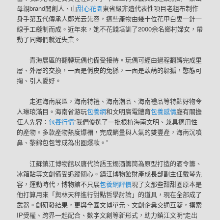
母親brand開創人、山
甜心花園
東省級非遺代表性項目老粗布制作
身手第五代傳承人鄭光云先容，這些產物由幾十位花甲白叟一針一
線手工縫制而成。近年來，她不花錢培訓了2000余名鄉村婦女，帶
動了同鄉們就近失業。
青海展區的翻轉玩偶也備受接待。玩偶可經由過程翻轉完成里
層、外層的交換，一面是俏皮的兔猻，一面是軟萌的躲狐，憨態可
掬、引人愛好。
走進海南展區，海南特禮、海南潮品、海南禮品等特點好物令
人琳琅滿目。海南省游玩
包養網
和文明廣電體育
包養感情
廳有關擔
任人先容：
包養行情
“我們優選了一批根植海南文明、兼具適用性
的產物。多款產物熱度爆棚，完成銷量與人氣的雙豐產，海南沉噴
鼻、黎錦包包等成為出圈爆款。”
江蘇鎮江博物館以唐代論語玉燭酒籌筒為原型打造的酒令籌、
冰箱貼等文創備受追蹤關心。鎮江博物館財產成長部副主任戴琴先
容，運動時代，博物館不只展
包養網評價
現了文那些甜甜圈原本是
他打算用來「與林天秤進行甜點哲學討論」的道具，現在全部成了
武器。創研發結果，更與全國文博單元、文創企業交通互鑒，摸索
IP受權、跨界一起配合、數字文創等新形式，助力鎮江文明“走出