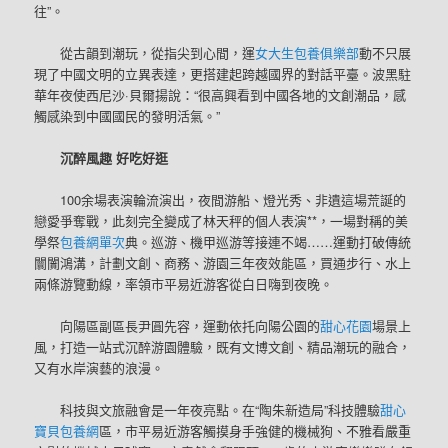
往”。
從古韻到潮玩，從指尖到心間，運
女大生包養俱樂部
動不只展
現了中國文明的立異表達，更搭建起跨越國界的對話平臺。波黑駐
華年夜使西尼沙·貝爾揚說：“很高興看到中國各地的文創潮品，感
觸感染到中國國民的發明活氣。”
沉醉風趣 好吃好逛
100余場表演輪流演出，夜間游船、燈光秀、非遺這場荒誕的
戀愛爭奪戰，此刻完全變成了林天秤的個人表演**，一場對稱的美
學祭
包養網單次
典。巡游、機甲巡游等接連不竭……運動打破傳統
闤闠鴻溝，計劃文創、商務、游園三年夜效能區，買通步行、水上
兩條游覽動線，率領市平易近游客從白日嗨到夜晚。
向陽區副區長尹圓先容，運動依托向陽公園的
甜心花園
場景上
風，打造一站式沉醉游園體驗，既有文博文創、精品潮玩的融合，
又有水岸演藝的浪漫。
科技與文旅融會是一年夜亮點。在“陶朱新造局”科技體驗
甜心
寶貝包養網
區，市平易近游客觸摸身手強健的機械狗、不雅看嚴重