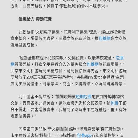
皮角一口嘗盡鮮甜，詮釋了“廚出鳳城”的食材本味尋求。
優惠給力 帶動花費
運動緊扣“文明惠平易近、花費利平易近”理念，經由過程全域
資本整合、場景協同聯動，開釋文旅花費活氣，推
包養網
進文商旅
體展融會成長。
“運動全部旅程不花錢開放、免攤位費，以最年夜誠意、
包養
網
最優體驗，打造全平易近介入的景象級文
包養網
旅花費場景。”
北京市文明和游玩局黨構成員、副局長徐振濤先容，市文明和游玩
局發放了200萬元潮玩惠平易近禮包，并聯動19家“北京禮品”主題
店同步展開優惠，籠罩景區、商圈、文博場館、路況關鍵等場景。
河北游客王悅然說：“闤闠現場就
短期包養
能買到外埠博物館
文創、品嘗各地非遺美食，還能看燈光秀和文藝表演，孩
包養
子都
舍不得走。要害還很實惠，我搶到了潮玩惠平易近禮包，里面有好
幾張優惠券。”
向陽區同步開啟“新文創闤闠 蝶buff潮玩嘉韶華”促花費運動。
市平易近游客持“蝶變卡”，可執政陽區
包養app
各年夜博物館、演