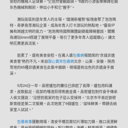
安慰的機械人足球賽。“它竟然會翻跟頭。”8歲的小游客樂樂蹲在銀
灰色機械狗眼前，伸出小手和它“握手”。
潮玩街區則是年青人的主場。“國潮新權勢”板塊會聚了泡泡瑪
特、奇夢島等潮玩企業，成為年青人打卡游玩的熱點地。“優良IP
擁有跨越文明的氣力。”泡泡瑪特國際團體副總裁陳曉蕓說，闤闠
為潮玩brand搭建了展現平臺，吸引了更多年青人追蹤關心，讓文
明花費更具活氣。
逛累了，還有美食安慰。在萬人廣
包養網
場開席的“京城非遺
美食薈”熱烈不凡。來自
甜心寶貝包養網
北京、山東、安徽、陜西
等地的65種非遺美食在此集中展銷，現場還有出色的非遺身手展
演。
5月24日一早，高密爐包的攤位已排起了長隊，爐包用料講
求，皮軟餡足，底部的嘎渣煎得焦脆金黃。高密爐包制作身手傳承
人侯文運說：“沒想到我家的包子這么受接待。”北京市平易近劉密
斯曾經是第二次幫襯，此次她買了6個爐包：“滋味鮮美，帶歸去給
家里人試試。”
包養故事
運動現場，淮安平橋豆腐切片薄如刀鋒、進口滾燙鮮
噴鼻；泉州面線糊細如發絲，配以醋肉、海蠣，鮮美順滑；順德魚