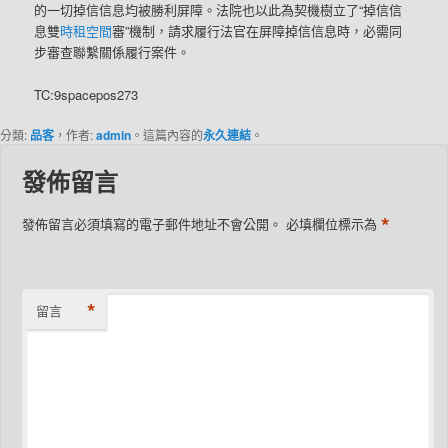
的一切掉信信息均被勝利屏障。法院也以此為契機樹立了“掉信信
息雙
時租空間
審”機制，請求履行法官在屏障掉信信息時，必需同
步審查聯繫關係履行案件。
TC:9spacepos273
分類:
品客
，作者:
admin
。這篇內容的
永久連結
。
發佈留言
*
發佈留言必須填寫的電子郵件地址不會公開。
必填欄位標示為
*
留言