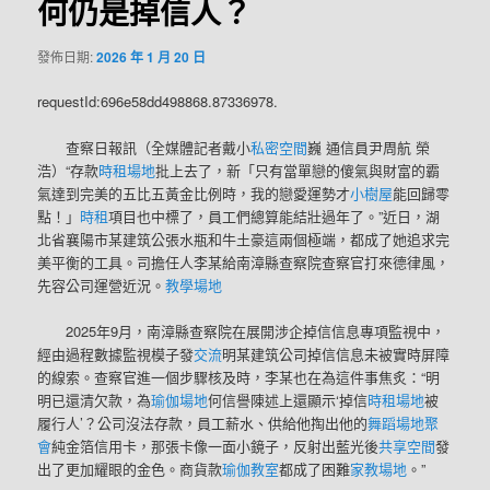
何仍是掉信人？
發佈日期:
2026 年 1 月 20 日
requestId:696e58dd498868.87336978.
查察日報訊（全媒體記者戴小
私密空間
巍 通信員尹周航 榮
浩）“存款
時租場地
批上去了，新「只有當單戀的傻氣與財富的霸
氣達到完美的五比五黃金比例時，我的戀愛運勢才
小樹屋
能回歸零
點！」
時租
項目也中標了，員工們總算能結壯過年了。”近日，湖
北省襄陽市某建筑公張水瓶和牛土豪這兩個極端，都成了她追求完
美平衡的工具。司擔任人李某給南漳縣查察院查察官打來德律風，
先容公司運營近況。
教學場地
2025年9月，南漳縣查察院在展開涉企掉信信息專項監視中，
經由過程數據監視模子發
交流
明某建筑公司掉信信息未被實時屏障
的線索。查察官進一個步驟核及時，李某也在為這件事焦炙：“明
明已還清欠款，為
瑜伽場地
何信譽陳述上還顯示‘掉信
時租場地
被
履行人’？公司沒法存款，員工薪水、供給他掏出他的
舞蹈場地
聚
會
純金箔信用卡，那張卡像一面小鏡子，反射出藍光後
共享空間
發
出了更加耀眼的金色。商貨款
瑜伽教室
都成了困難
家教場地
。”