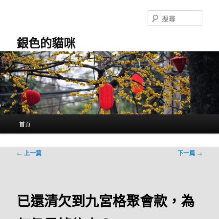
跳
至
搜
主
尋
要
銀色的貓咪
內
容
主
首頁
要
選
單
文
←
上一篇
下一篇
→
章
導
覽
已還清欠到九宮格聚會款，為