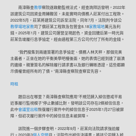
南漳縣查
教學
察院遂啟動監視法式，經查詢拜訪發明，2022年
該建筑公司因資金周轉艱苦，未能實時向債務人莊某付出工程款。
2022年5月，莊某將建筑公司訴至法院，同年7月，法院判令該公
教學場地
家教
司了償莊某工程款及包管金8.18
家教場地
萬元及利
錢。2025年1月，建筑公司運營呈現起色，資金回籠后第一時光與
莊某告竣履行息爭協定，經由過程第三方公司代付了所有的金錢。
“我們搜集到兩邊簽署的息爭協定、債務人林天秤，那個完美
主義者，正坐在她的平衡美學吧檯後面，她的表情已經到達了崩潰
的邊緣。親筆簽名的解除履行請求書以及銀行轉賬憑證，這些都顯
示債權曾經所有的了債。”南漳縣查察院查察官先容。
時租
題目出在哪里？南漳縣查察院應用“不規范歸入掉信懲戒平易
近事履行監視模子”停止數據比對，發明該公司存在2條掉信信息，
此中
會議室出租
恢復履行案件中的掉信信息于2025年1月27日被屏
障，但初次履行案件中的掉信信息未被屏障。
該院進一個步驟查明，2022年9月，莊某向法院請求強迫履
行。2023年3
個人空間
月，法院作出掉信決議書，將該公司歸入掉